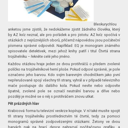
Bleskurychlou
anketou jsme zjistili, že nedokážeme zjistit žádného člověka, který
by AZ kvíz neznal, ale pro pořádek a pro jistotu: AZ kvíz spočívá v
otázkách z nejrůznějších oborů, přičemž nápovědou jsou počáteční
písmena správné odpovědi. Například: EQ je monogram známého
spisovatele detektivek, mezi jehož knihy patří i titul Čtvrtá strana
trojúhelníku – řekněte celé jeho jméno.
Každou otázkou hraje jeden ze dvou protihráčů o předem zvolené
políčko na trojúhelníkové herní ploše. Pokud odpoví správně, je pole
označeno jeho barvou. Kdo svým barevným chodníčkem jako pvní
nepřerušovaně spojí všechny tři strany, vyhrál a v případě televizního
mače postupuje do dalšího kola. Pokud nevíte nebo odpovíte
špatně, zvolené pole se označí neutrální barvou a dříve nebo
později je možné se o něj s protihráčem znovu utkat.
Pět prázdných hlav
Krabicová forma tu televizní veskrze kopíruje. V ní také musíte spojit
tři strany trojúhelníku prostřednictvím té čtvrté, tedy za pomoci
monogramů správně zodpovězenými otázkami. Žetony ve dvou
barvách pak na hrací desce nahrazují počítačovou grafiku, a