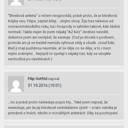
“Blesková anketa” o ničem nevypovídá, právě proto, že je blesková.
Kdyby ses, Filipe, zeptal šířeji… Jinými slovy: Žiju bez televise od
osmaosmdesátého roku, ba i hospody si vybírám takové, kde žádná
nestraší. Takže nejen že jsem nějaký “AZ kvíz” dodnes neviděl,
dokonce jsem ani neslyšel, že existuje. (Což je docela s podivem,
protože ani já se bedně nemůžu vyhnout vždy a všude. Jsouť lidé,
kteří ji mají puštěnou neustále, ať se děje co se děje, a to i mezi
mými známými… Nejspíš to vysílají v nějaký čas, kdy se obvykle
nechodívá po návštěvách.)
Filip Gotfrid
napsal:
31.10.2016 (10:01)
…no a právě proto následuje popis hry… Také jsem nepsal, že
neexistuje, jen že jej bleskově nedokážeme zjistit – a tato rubrika je
primárně o hrách, nikoliv o rozsáhlých anketách. Díky za pochopení.