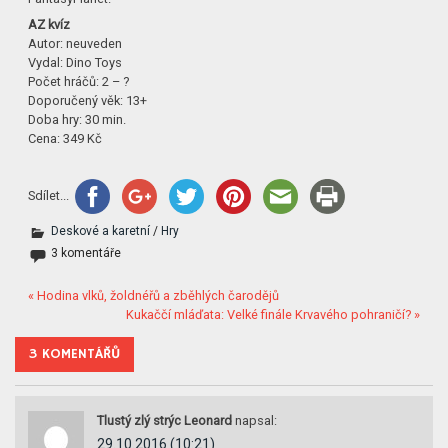
AZ kvíz
Autor: neuveden
Vydal: Dino Toys
Počet hráčů: 2 – ?
Doporučený věk: 13+
Doba hry: 30 min.
Cena: 349 Kč
Sdílet...
Deskové a karetní
/
Hry
3 komentáře
« Hodina vlků, žoldnéřů a zběhlých čarodějů
Kukaččí mláďata: Velké finále Krvavého pohraničí? »
3 KOMENTÁŘŮ
Tlustý zlý strýc Leonard
napsal:
29.10.2016 (10:21)