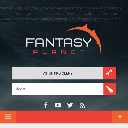
Warning
: call_user_func_array() expects parameter 1 to be a valid callback,
function 'wp_edge_cache_dispatch' not found or invalid function name in
/www/sites/2/site24452/public_html/wp-includes/plugin.php
on line
525
VSTUP PRO ČLENY