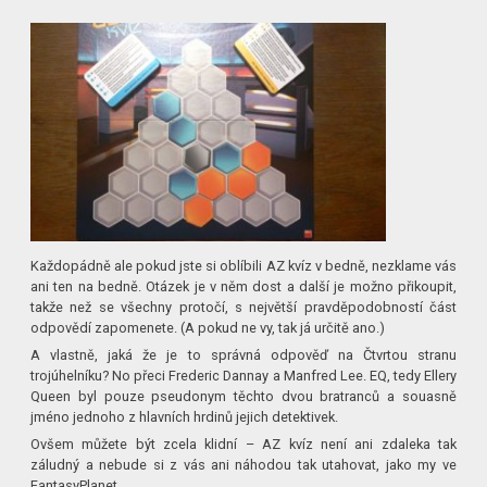
Každopádně ale pokud jste si oblíbili AZ kvíz v bedně, nezklame vás
ani ten na bedně. Otázek je v něm dost a další je možno přikoupit,
takže než se všechny protočí, s největší pravděpodobností část
odpovědí zapomenete. (A pokud ne vy, tak já určitě ano.)
A vlastně, jaká že je to správná odpověď na Čtvrtou stranu
trojúhelníku? No přeci Frederic Dannay a Manfred Lee. EQ, tedy Ellery
Queen byl pouze pseudonym těchto dvou bratranců a souasně
jméno jednoho z hlavních hrdinů jejich detektivek.
Ovšem můžete být zcela klidní – AZ kvíz není ani zdaleka tak
záludný a nebude si z vás ani náhodou tak utahovat, jako my ve
FantasyPlanet.