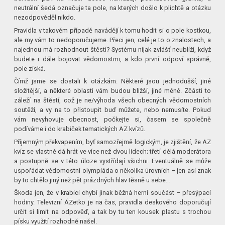
neutrální šedá označuje ta pole, na kterých došlo k plichtě a otázku
nezodpověděl nikdo.
Pravidla v takovém případě navádějí k tomu hodit si o pole kostkou,
ale my vám to nedoporučujeme. Přeci jen, celé je to o znalostech, a
najednou má rozhodnout štěstí? Systému nijak zvlášť neublíží, když
budete i dále bojovat vědomostmi, a kdo první odpoví správně,
pole získá.
Čímž jsme se dostali k otázkám. Některé jsou jednodušší, jiné
složitější, a některé oblasti vám budou bližší, jiné méně. Zčásti to
záleží na štěstí, což je ne/výhoda všech obecných vědomostních
soutěží, a vy na to přistoupit buď můžete, nebo nemusíte. Pokud
vám nevyhovuje obecnost, počkejte si, časem se společně
podíváme i do krabiček tematických AZ kvízů.
Příjemným překvapením, byť samozřejmě logickým, je zjištění, že AZ
kvíz se vlastně dá hrát ve více než dvou lidech; třetí dělá moderátora
a postupně se v této úloze vystřídají všichni. Eventuálně se může
uspořádat vědomostní olympiáda o několika úrovních – jen asi znak
by to chtělo jiný než pět prázdných hlav těsně u sebe…
Škoda jen, že v krabici chybí jinak běžná herní součást – přesýpací
hodiny. Televizní ÁZetko je na čas, pravidla deskového doporučují
určit si limit na odpověď, a tak by tu ten kousek plastu s trochou
písku využití rozhodně našel.