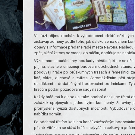
Ve fázi příjmu dochází k vyhodnocení efektů některých
získávají odměny podle toho, jak daleko se na daném kont
objevy a informace předané radě města Navoria. Následuje 
zpět, akční žetony se vracejí do sáčku, doplňuje se nabídk
Významnou součástí hry jsou karty měšťanů, které se děl
příjmu, stavitelé umožňují budování obchodních stanic, 
posouvají hráče po průzkumných trasách a řemeslníci zaji
lidé, skřeti, duchové a zvířata. Shromážděním pěti ste
destičkami s dodatečnými bodovacími podmínkami. Tyto 
hráčům podaří požadované sady nasbírat.
Každý hráč má k dispozici také osobní desku se třemi dok
zakázek spojených s jednotlivými kontinenty. Suroviny
promyšlené využití dostupných možností. Vybudované o
nabídku odměn.
Po odehrání třetího kola hra končí závěrečným bodováním.
přízně. Vítězem se stává hráč s nejvyšším celkovým počt