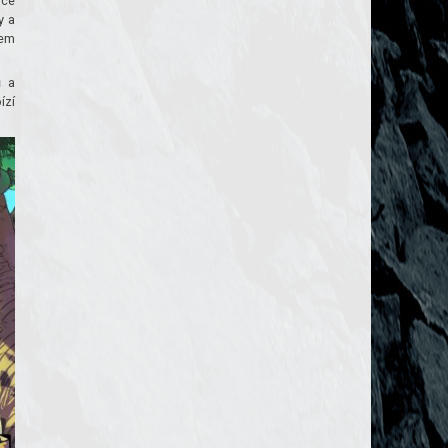
hce
y a
pem
ů a
ízí