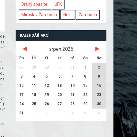
Drsný spasitel
JFK
Miroslav Žamboch
Neff
Žamboch
KALENDÁŘ AKCÍ
zde
 za
ejí
srpen 2026
Po
Út
St
Čt
pá
So
Ne
áze
27
28
29
30
31
1
2
uzi
sou
3
4
5
6
7
8
9
ána
 se
10
11
12
13
14
15
16
17
18
19
20
21
22
23
ích
24
25
26
27
28
29
30
í a
ují
31
1
2
3
4
5
6
ček