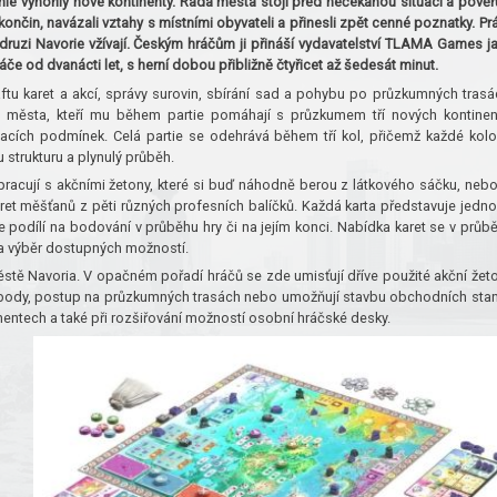
le vynořily nové kontinenty. Rada města stojí před nečekanou situací a pověř
nčin, navázali vztahy s místními obyvateli a přinesli zpět cenné poznatky. Pr
druzi Navorie vžívají. Českým hráčům ji přináší vydavatelství TLAMA Games j
če od dvanácti let, s herní dobou přibližně čtyřicet až šedesát minut.
tu karet a akcí, správy surovin, sbírání sad a pohybu po průzkumných trasá
l města, kteří mu během partie pomáhají s průzkumem tří nových kontinen
ích podmínek. Celá partie se odehrává během tří kol, přičemž každé kolo
 strukturu a plynulý průběh.
pracují s akčními žetony, které si buď náhodně berou z látkového sáčku, nebo
karet měšťanů z pěti různých profesních balíčků. Každá karta představuje jedn
podílí na bodování v průběhu hry či na jejím konci. Nabídka karet se v průb
a výběr dostupných možností.
stě Navoria. V opačném pořadí hráčů se zde umisťují dříve použité akční žet
ny, body, postup na průzkumných trasách nebo umožňují stavbu obchodních stan
inentech a také při rozšiřování možností osobní hráčské desky.