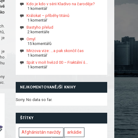
uje
Kdo je kdo v sérii Kladivo na čaroděje?
ávě
1 komentář
ako
Králokat – příběhy titánů
1 komentář
ch.
Bastyho přelud
tů,
2 komentáře
 je
Omyl
15 komentářů
Mirzova vize: …a pak skončil čas
 je
1 komentář
oho
Spát v moři hvězd 00 – Fraktální š…
ěhu
1 komentář
ony
ic.
NEJKOMENTOVANĚJŠÍ KNIHY
Sorry. No data so far.
ŠTÍTKY
Afghánistán navždy
arkádie