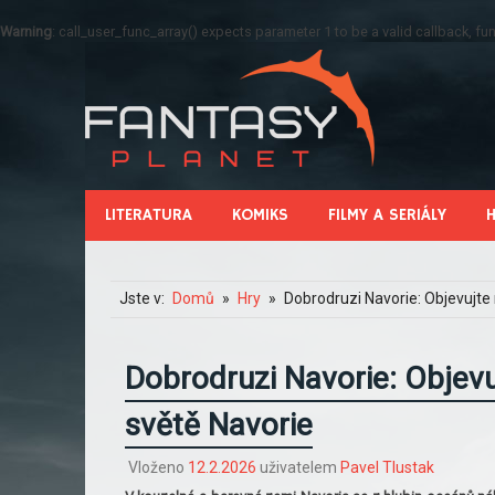
Warning
: call_user_func_array() expects parameter 1 to be a valid callback, 
LITERATURA
KOMIKS
FILMY A SERIÁLY
Jste v:
Domů
Hry
Dobrodruzi Navorie: Objevujte
Dobrodruzi Navorie: Objev
světě Navorie
Vloženo
12.2.2026
uživatelem
Pavel Tlustak