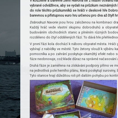
V kouzelné a barevné zemi Navoria se z hlubin oceánů náh
vybrané odvážlivce, aby se vydali na průzkum neznámých ko
do role těchto průzkumníků se hráči v deskové hře Dobro
barevnou a přístupnou euro hru určenou pro dva až čtyři hrá
Dobrodruzi Navorie
jsou hrou založenou na kombinaci draf
Každý hráč vede vlastní skupinu dobrodruhů a obyvate
budováním obchodních stanic a plněním různých bodovac
rozděleno do čtyř oddělených fází. To dává hře přehlednou
V první fázi kola dochází k náboru obyvatel města. Hráči 
vybírají z nabídky ve městě. Tyto žetony slouží k výběru 
pomocníka a po zahrání poskytuje okamžitý efekt nebo se 
fáze neobnovuje, což klade důraz na správné načasování 
Druhá fáze je zaměřena na získávání podpory přímo ve mě
na jednotlivá pole herního plánu, která poskytují surovi
Tyto stanice hrají důležitou roli při dalším pohybu po kont