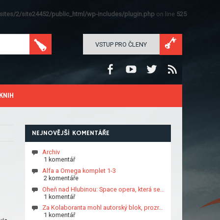
ites/2/site24452/public_html/wp-includes/plugin.php
on line
525
VSTUP PRO ČLENY
KNIH
NEJNOVĚJŠÍ KOMENTÁŘE
Archiv
1 komentář
Alfa a Omega komplet 1-3
2 komentáře
Oheň nad Hlubinou: Space opera, která se…
1 komentář
Za Kolaboranta mohl autorský blok, prozr…
1 komentář