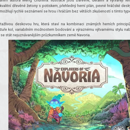
ním autora Meng Chunlina. Ilustrace jsou barevné, detailní a vytvářejí le
kvalitní dřevěné žetony s potiskem, přehledný herní plán, pevné hráčské desk
umožňují rychlé seznámení se hrou i hráčům bez větších zkušeností s tímto ty
itažlivou deskovou hru, která staví na kombinaci známých herních princip
ruktuře kol, variabilním možnostem bodování a výraznému výtvarnému stylu nab
ak se stát nejuznávanějším průzkumníkem země Navoria.