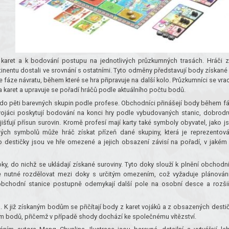
 karet a k bodování postupu na jednotlivých průzkumných trasách. Hráči 
inentu dostali ve srovnání s ostatními. Tyto odměny představují body získané
fáze návratu, během které se hra připravuje na další kolo. Průzkumníci se vrac
a karet a upravuje se pořadí hráčů podle aktuálního počtu bodů.
í do pěti barevných skupin podle profese. Obchodníci přinášejí body během f
vojáci poskytují bodování na konci hry podle vybudovaných stanic, dobrodr
šťují přísun surovin. Kromě profesí mají karty také symboly obyvatel, jako j
jných symbolů může hráč získat přízeň dané skupiny, která je reprezentov
destičky jsou ve hře omezené a jejich obsazení závisí na pořadí, v jakém
y, do nichž se ukládají získané suroviny. Tyto doky slouží k plnění obchodn
 je nutné rozdělovat mezi doky s určitým omezením, což vyžaduje plánován
bchodní stanice postupně odemykají další pole na osobní desce a rozšiř
 K již získaným bodům se přičítají body z karet vojáků a z obsazených desti
em bodů, přičemž v případě shody dochází ke společnému vítězství.