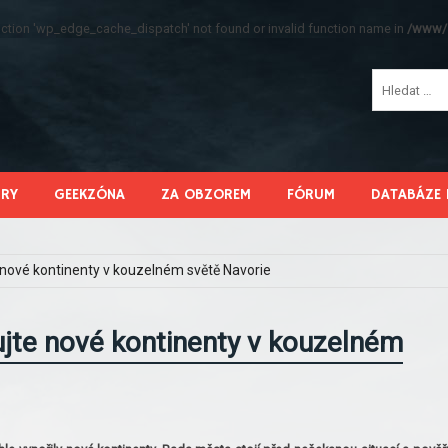
function 'wp_edge_cache_dispatch' not found or invalid function name in
/www/s
HRY
GEEKZÓNA
ZA OBZOREM
FÓRUM
DATABÁZE 
 nové kontinenty v kouzelném světě Navorie
ujte nové kontinenty v kouzelném