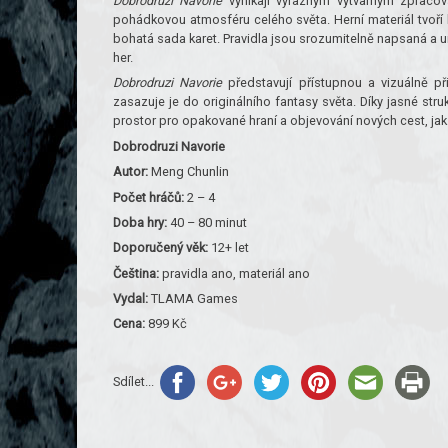
Dobrodruzi Navorie
vynikají výrazným výtvarným zpracová
pohádkovou atmosféru celého světa. Herní materiál tvoří 
bohatá sada karet. Pravidla jsou srozumitelně napsaná a 
her.
Dobrodruzi Navorie
představují přístupnou a vizuálně př
zasazuje je do originálního fantasy světa. Díky jasné st
prostor pro opakované hraní a objevování nových cest, j
Dobrodruzi Navorie
Autor:
Meng Chunlin
Počet hráčů:
2 – 4
Doba hry:
40 – 80 minut
Doporučený věk:
12+ let
Čeština:
pravidla ano, materiál ano
Vydal:
TLAMA Games
Cena:
899 Kč
Sdílet...