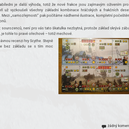
bíledni je další výhoda, totiž že nové frakce jsou zajímavým oživením pro
teří už vyzkoušeli všechny základní kombinace hráčských a frakčních dese
 Mezi „samozřejmosti“ pak počítáme nádherné ilustrace, kompletní počeštěn
onů.
t sourozenců, není pro vás tato škatulka nezbytná, protože základ skrývá záb
, je tohle to pravé ořechové – totiž mechové.
ávnou recenzi hry Scythe. Stejně
 že bez základu se s tím moc
žádný komen