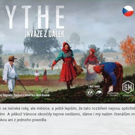
 se nečeká roky, ale měsíce, a ještě lepším, že tato rozšíření nejsou splicht
ími. A jelikož Vánoce skončily teprve nedávno, dáme i my našim čtenářům m
kou ani z jednoho pravidla.