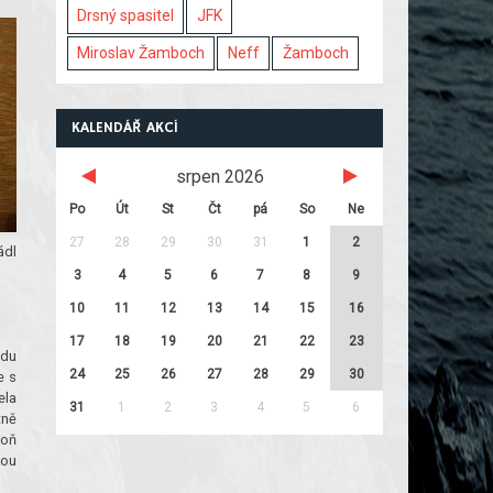
Drsný spasitel
JFK
Miroslav Žamboch
Neff
Žamboch
KALENDÁŘ AKCÍ
srpen 2026
Po
Út
St
Čt
pá
So
Ne
27
28
29
30
31
1
2
ádl
3
4
5
6
7
8
9
10
11
12
13
14
15
16
17
18
19
20
21
22
23
vdu
24
25
26
27
28
29
30
e s
ela
31
1
2
3
4
5
6
tně
poň
kou