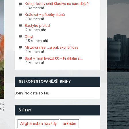
Kdo je kdo v sérii Kladivo na čaroděje?
1 komentář
Králokat – příběhy titánů
1 komentář
Bastyho přelud
2 komentáře
Omyl
15 komentářů
Mirzova vize: …a pak skončil čas
1 komentář
Spát v moři hvězd 00 – Fraktální š…
1 komentář
NEJKOMENTOVANĚJŠÍ KNIHY
Sorry. No data so far.
ěná
alý
ŠTÍTKY
Afghánistán navždy
arkádie