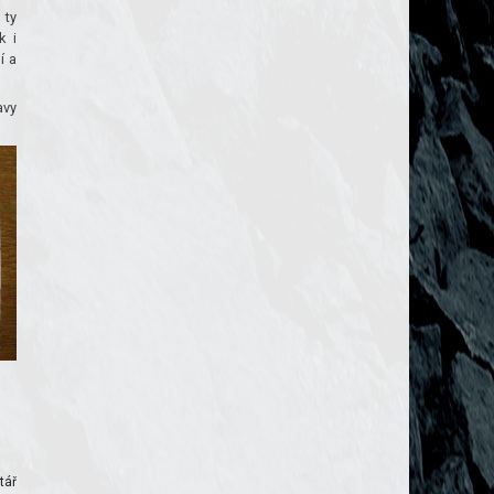
 ty
k i
í a
avy
tář