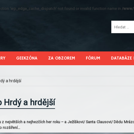
function 'wp_edge_cache_dispatch' not found or invalid function name in
/www/s
HRY
GEEKZÓNA
ZA OBZOREM
FÓRUM
DATABÁZE 
dý a hrdější
 Hrdý a hrdější
 z největších a nejhezčích her roku – a Ježíškovi/ Santa Clausovi/ Dědu Mrázo
 o rozšíření…