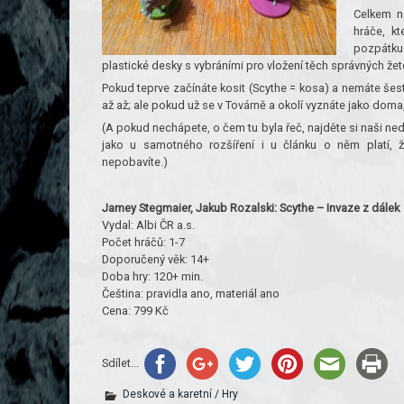
Celkem na
hráče, k
pozpátku.
plastické desky s vybráními pro vložení těch správných žet
Pokud teprve začínáte kosit (Scythe = kosa) a nemáte šes
až až; ale pokud už se v Továrně a okolí vyznáte jako doma
(A pokud nechápete, o čem tu byla řeč, najděte si naši ned
jako u samotného rozšíření i u článku o něm platí,
nepobavíte.)
Jamey Stegmaier, Jakub Rozalski: Scythe – Invaze z dálek
Vydal: Albi ČR a.s.
Počet hráčů: 1-7
Doporučený věk: 14+
Doba hry: 120+ min.
Čeština: pravidla ano, materiál ano
Cena: 799 Kč
Sdílet...
Deskové a karetní
/
Hry