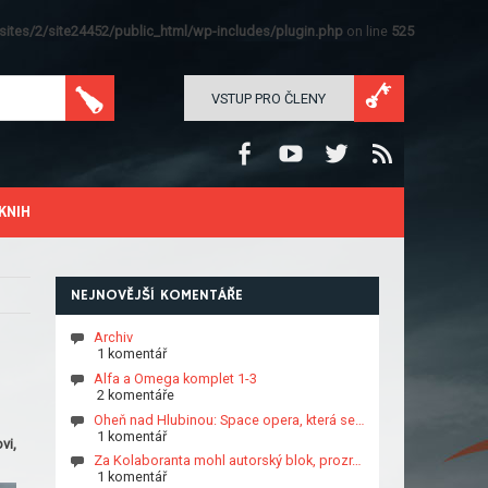
ites/2/site24452/public_html/wp-includes/plugin.php
on line
525
VSTUP PRO ČLENY
KNIH
NEJNOVĚJŠÍ KOMENTÁŘE
Archiv
1 komentář
Alfa a Omega komplet 1-3
2 komentáře
Oheň nad Hlubinou: Space opera, která se…
1 komentář
vi,
Za Kolaboranta mohl autorský blok, prozr…
1 komentář