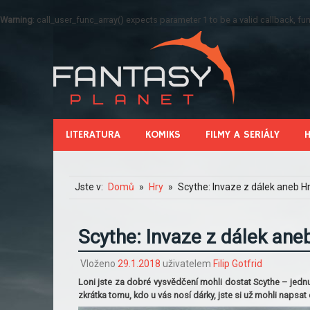
Warning
: call_user_func_array() expects parameter 1 to be a valid callback, 
LITERATURA
KOMIKS
FILMY A SERIÁLY
Jste v:
Domů
Hry
Scythe: Invaze z dálek aneb Hr
Scythe: Invaze z dálek aneb
Vloženo
29.1.2018
uživatelem
Filip Gotfrid
Loni jste za dobré vysvědčení mohli dostat Scythe – jednu
zkrátka tomu, kdo u vás nosí dárky, jste si už mohli napsat