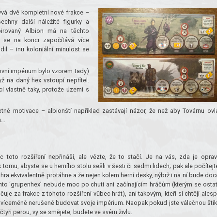
ývá dvě kompletní nové frakce –
echny další náležité figurky a
spirovaný Albion má na těchto
e se na konci započítává více
dil – inu koloniální minulost se
rovní impérium bylo vzorem tady)
yž na daný hex vstoupí nepřítel.
i vlastně taky, protože území s
etně motivace – albionští například zastávají názor, že než aby Továrnu ovl
u…
 toto rozšíření nepřináší, ale vězte, že to stačí. Je na vás, zda je opra
k tomu, abyste se u herního stolu sešli v šesti či sedmi lidech; pak ale počítejt
e hra ekvivalentně protáhne a že nejen kolem herní desky, nýbrž i na ní bude doc
nto ‘grupenhex’ nebude moc po chuti ani začínajícím hráčům (kterým se osta
uje za frakce z tohoto rozšíření vůbec hrát), ani takovým, kteří si chtějí ales
víceméně nerušeně budovat svoje impérium. Naopak pokud jste válečnou šti
čtyři perou, vy se smějete, budete ve svém živlu.