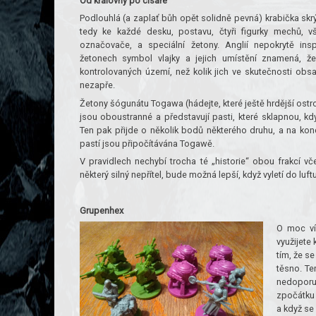
Od královny po císaře
Podlouhlá (a zaplať bůh opět solidně pevná) krabička skr
tedy ke každé desku, postavu, čtyři figurky mechů, vš
označovače, a speciální žetony. Anglií nepokrytě in
žetonech symbol vlajky a jejich umístění znamená, ž
kontrolovaných území, než kolik jich ve skutečnosti obsa
nezapře.
Žetony šógunátu Togawa (hádejte, které ještě hrdější ost
jsou oboustranné a představují pasti, které sklapnou, kd
Ten pak přijde o několik bodů některého druhu, a na konc
pastí jsou připočítávána Togawě.
V pravidlech nechybí trocha té „historie“ obou frakcí vč
některý silný nepřítel, bude možná lepší, když vyletí do luft
Grupenhex
O moc víc
využijete 
tím, že s
těsno. Te
nedoporuč
zpočátku 
a když se 