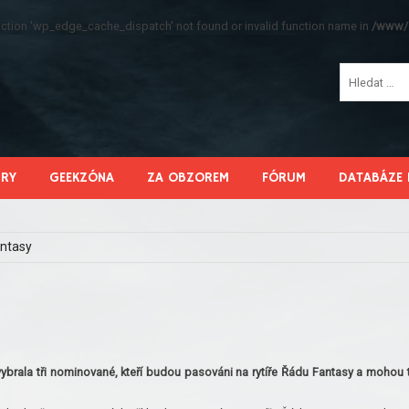
function 'wp_edge_cache_dispatch' not found or invalid function name in
/www/s
HRY
GEEKZÓNA
ZA OBZOREM
FÓRUM
DATABÁZE 
antasy
y vybrala tři nominované, kteří budou pasováni na rytíře Řádu Fantasy a mohou 