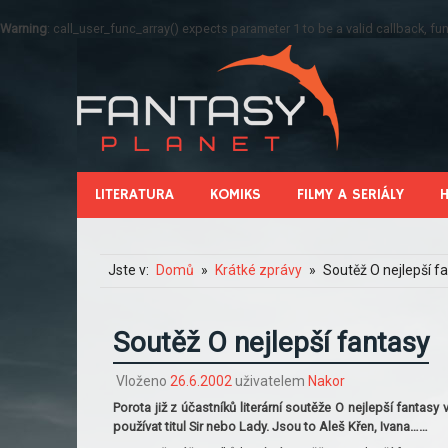
Warning
: call_user_func_array() expects parameter 1 to be a valid callback, 
LITERATURA
KOMIKS
FILMY A SERIÁLY
Jste v:
Domů
Krátké zprávy
Soutěž O nejlepší f
Soutěž O nejlepší fantasy
Vloženo
26.6.2002
uživatelem
Nakor
Porota již z účastníků literární soutěže O nejlepší fantas
používat titul Sir nebo Lady. Jsou to Aleš Křen, Ivana……