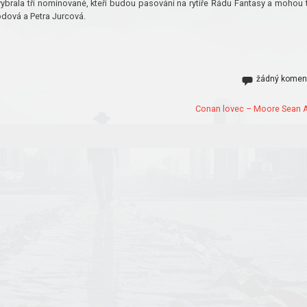
y vybrala tři nominované, kteří budou pasováni na rytíře Řádu Fantasy a mohou 
odová a Petra Jurcová.
žádný komen
Conan lovec – Moore Sean A