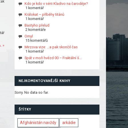
tak
Kdo je kdo v sérii Kladivo na čaroděje?
1 komentář
Králokat – příběhy titánů
1 komentář
Bastyho přelud
2 komentáře
tář
Omyl
15 komentářů
. »
Mirzova vize: …a pak skončil čas
1 komentář
Spát v moři hvězd 00 – Fraktální š…
1 komentář
NEJKOMENTOVANĚJŠÍ KNIHY
Sorry. No data so far.
ŠTÍTKY
Afghánistán navždy
arkádie