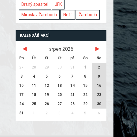
Drsný spasitel
JFK
Miroslav Žamboch
Neff
Žamboch
KALENDÁŘ AKCÍ
srpen 2026
Po
Út
St
Čt
pá
So
Ne
27
28
29
30
31
1
2
3
4
5
6
7
8
9
10
11
12
13
14
15
16
17
18
19
20
21
22
23
24
25
26
27
28
29
30
31
1
2
3
4
5
6