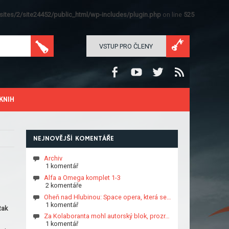
ites/2/site24452/public_html/wp-includes/plugin.php
on line
525
VSTUP PRO ČLENY
KNIH
NEJNOVĚJŠÍ KOMENTÁŘE
Archiv
1 komentář
Alfa a Omega komplet 1-3
2 komentáře
Oheň nad Hlubinou: Space opera, která se…
1 komentář
tak
Za Kolaboranta mohl autorský blok, prozr…
1 komentář