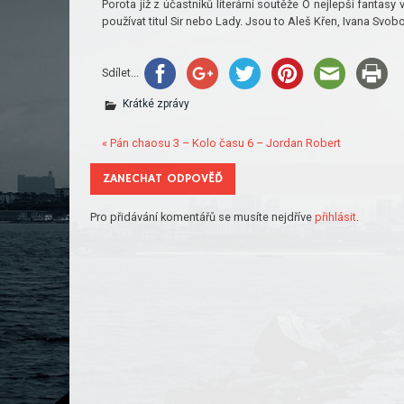
Porota již z účastníků literární soutěže O nejlepší fantas
používat titul Sir nebo Lady. Jsou to Aleš Křen, Ivana Svob
Sdílet...
Krátké zprávy
« Pán chaosu 3 – Kolo času 6 – Jordan Robert
ZANECHAT ODPOVĚĎ
Pro přidávání komentářů se musíte nejdříve
přihlásit
.