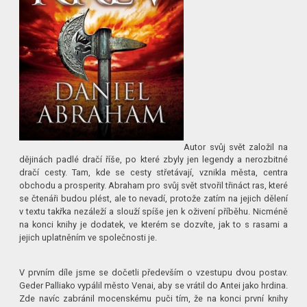
Autor svůj svět založil na
dějinách padlé dračí říše, po které zbyly jen legendy a nerozbitné
dračí cesty. Tam, kde se cesty střetávají, vznikla města, centra
obchodu a prosperity. Abraham pro svůj svět stvořil třináct ras, které
se čtenáři budou plést, ale to nevadí, protože zatím na jejich dělení
v textu takřka nezáleží a slouží spíše jen k oživení příběhu. Nicméně
na konci knihy je dodatek, ve kterém se dozvíte, jak to s rasami a
jejich uplatněním ve společnosti je.
V prvním díle jsme se dočetli především o vzestupu dvou postav.
Geder Palliako vypálil město Venai, aby se vrátil do Antei jako hrdina.
Zde navíc zabránil mocenskému puči tím, že na konci první knihy