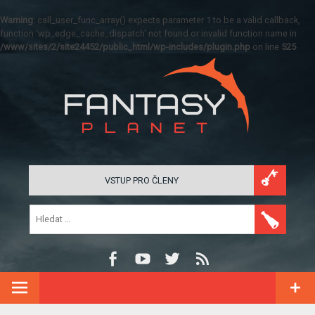
Warning
: call_user_func_array() expects parameter 1 to be a valid callback,
function 'wp_edge_cache_dispatch' not found or invalid function name in
/www/sites/2/site24452/public_html/wp-includes/plugin.php
on line
525
VSTUP PRO ČLENY