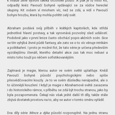
k mladé ženě vytvořil takřka otcovské pouto. A pak je tu mistr Kit,
odpadlý kněz Pavoučí bohyně vydávající se za vůdce herecké
skupiny. Kit ovšem ví mnohem víc, než se zdá, a vidí v Pavoučí
bohyni hrozbu, která by mohla pohltit celý svět.
Abraham podává svůj příběh v krátkých kapitolách, kde střídá
jednotlivé hlavní postavy, a tak vyrovnává pozvolný sled událostí.
Podobně jako v první knize často obchází popis akčních scén. Sice
se tím vyhýbá živné půdě fantasy, ale zato se o to víc věnuje intrikám
a politikaření. I proto je možné říct, že tato série je určena především
vyzrálejšímu čtenáři, kterého detailní akce zas tak moc nebaví a
místo toho touží po něčem sofistikovanějším.
Zajímavá je magie, kterou autor ve svém světě uplatňuje. Kněží
Pavoučí bohyně působí psychologickými nebo spíše
přesvědčovacími kouzly. Je to ve svém důsledku nenápadné, ale o
to účinnější kouzlení. I když je magie v Abrahamově světě zasazena
i do historického rámce, v příběhu se zdá být trochu stranou, jako by
byla pozapomenuta. Čekají nás však ještě další tři díly, takže stále
zbývá dostatek prostoru na to, aby se autor v tomto směru vyřádil.
Dva díly série
Mince a dýka
působí rozporuplně. Na jednu stranu