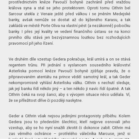
prostřednictvím kněze Pavoučí bohyně zachránil před vraždou
králova syna a stal se jeho protektorem. Oproti tomu Cithrin bel
Sarcour utekla z Venaie ještě před válkou i se jměním Medejské
banky, avšak nemůže se dostat až do kýženého Karasu, a tak
zakládá ve městě Porte Oliva na vlastní pěst (a nezákonně) pobočku
banky. I přes její kvality ve vedení finančního ústavu se na konci
prvního dílu stává jen bezvýznamnou loutkou bez rozhodujících
pravomocí při jeho řízení.
Ve druhém díle vzestup Gedera pokračuje, král umírá a on se stává
regentem trůnu. Při jednání s vyslancem sousedního království
Asterliska pomocí kněze Pavoučí bohyně zjišťuje pravdu, že o
připravovaném atentátu na prince věděl samotný král, a tak Geder
nekompromisně vyhlásí Asterlisku válku. Cithrin s nechutí sleduje,
jak její banku řídí někdo jiný – a ten někdo ji navíc řídí špatně. A tak
Cithrin čeká na svoji šanci, aby s vývojem situace něco udělala. Ví,
že se příležitost dříve či později naskytne.
Geder a Cithrin však nejsou jedinými protagonisty příběhu. Kolem
Gedera jsou to především šlechtici, kteří nejprve osnovali jeho
vzestup, aby se ho nyní snažili zkrotit či dokonce zabít. Cithrin má
zas věrného ochránce – protřelého válečníka Marcuse, jenž si