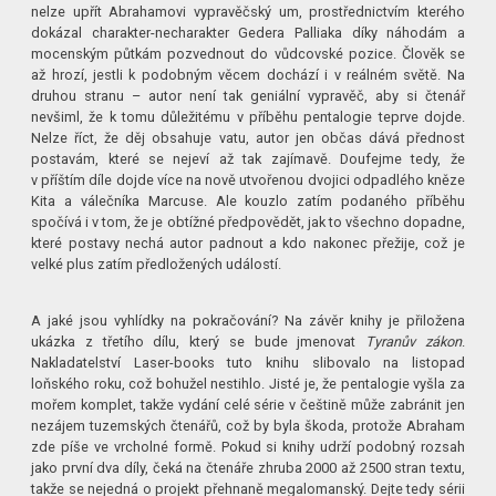
nelze upřít Abrahamovi vypravěčský um, prostřednictvím kterého
dokázal charakter-necharakter Gedera Palliaka díky náhodám a
mocenským půtkám pozvednout do vůdcovské pozice. Člověk se
až hrozí, jestli k podobným věcem dochází i v reálném světě. Na
druhou stranu – autor není tak geniální vypravěč, aby si čtenář
nevšiml, že k tomu důležitému v příběhu pentalogie teprve dojde.
Nelze říct, že děj obsahuje vatu, autor jen občas dává přednost
postavám, které se nejeví až tak zajímavě. Doufejme tedy, že
v příštím díle dojde více na nově utvořenou dvojici odpadlého kněze
Kita a válečníka Marcuse. Ale kouzlo zatím podaného příběhu
spočívá i v tom, že je obtížné předpovědět, jak to všechno dopadne,
které postavy nechá autor padnout a kdo nakonec přežije, což je
velké plus zatím předložených událostí.
A jaké jsou vyhlídky na pokračování? Na závěr knihy je přiložena
ukázka z třetího dílu, který se bude jmenovat
Tyranův zákon
.
Nakladatelství Laser-books tuto knihu slibovalo na listopad
loňského roku, což bohužel nestihlo. Jisté je, že pentalogie vyšla za
mořem komplet, takže vydání celé série v češtině může zabránit jen
nezájem tuzemských čtenářů, což by byla škoda, protože Abraham
zde píše ve vrcholné formě. Pokud si knihy udrží podobný rozsah
jako první dva díly, čeká na čtenáře zhruba 2000 až 2500 stran textu,
takže se nejedná o projekt přehnaně megalomanský. Dejte tedy sérii