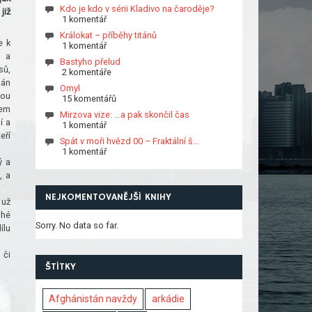
Kdo je kdo v sérii Kladivo na čaroděje?
již
1 komentář
Králokat – příběhy titánů
e k
1 komentář
m a
Bastyho přelud
sů,
2 komentáře
zán
Omyl
nou
15 komentářů
dem
Mirzova vize: …a pak skončil čas
í a
1 komentář
eří
Spát v moři hvězd 00 – Fraktální š…
1 komentář
ý a
, a
NEJKOMENTOVANĚJŠÍ KNIHY
 už
uhé
Sorry. No data so far.
ílu
 či
ŠTÍTKY
Afghánistán navždy
arkádie