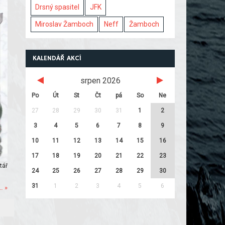
Drsný spasitel
JFK
Miroslav Žamboch
Neff
Žamboch
KALENDÁŘ AKCÍ
srpen 2026
Po
Út
St
Čt
pá
So
Ne
27
28
29
30
31
1
2
3
4
5
6
7
8
9
10
11
12
13
14
15
16
17
18
19
20
21
22
23
tář
24
25
26
27
28
29
30
31
1
2
3
4
5
6
… »