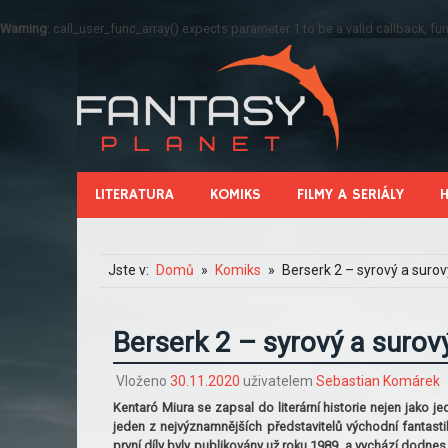
Warning
: call_user_func_array() expects parameter 1 to be a valid callback, 
LITERATURA
KOMIKS
FILMY A SERIÁLY
Jste v:
Domů
Komiks
Berserk 2 – syrový a surov
Berserk 2 – syrový a surov
Vloženo
30.11.2020
uživatelem
Sebastian Komárek
Kentaró Miura se zapsal do literární historie nejen jako 
jeden z nejvýznamnějších představitelů východní fantasti
první díly byly publikovány už roku 1989, a vychází dodne