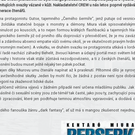
mitujících svazky vázané v kůži. Nakladatelství CREW u nás letos poprvé vydává 
nerace čtenářů.
 na protagonistu Gutse, tajemného „Černého šermíře“, jenž putuje od vesnic
cí žoldáka statečně bojuje s monstry a démony. Miura však spisovatelský
nulost po kouscích, a to nejen formou krátkých flashbacků a tajemných hla
cynického šermíře již od prvního dílu doprovází v přesvědčení, že je mu zavá
 a zdánlivou absenci empatie vůči svému okolí, je ve skutečnosti pravým hrdi
 ohromným mečem). A vskutku, ve druhém svazku se protagonista utkává s lor
řadě nachází záhadný Behelit, živoucí kámen a údajný portál mezi světem lid
y i historie však stále zůstává nezodpovězeno, a ti z českých čtenářů, kt
asnění budou muset ještě nějaký ten pátek počkat.
jen díky Miurovu umu čtenáře napínat až k prasknutí. Přítomné dílo je syrov
 zavrženíhodné skutky. Jeden by mohl říci, že žádná z postav není ryze dobrá
egorií na zkaženost lidské duše.
řičemž většina výjevů v žádném případě není určena mladšímu publiku. Jak
silné či sexuální scény jsou zde téměř tak časté, jako jsou ty, zachycující po
lé zpracování, které jen podtrhuje temnou atmosféru vypravování, a dodává d
ždého fanouška žánru „dark fantasy“, ať už má s mangou zkušenost nejednu,