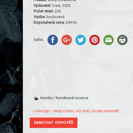
Vydavatel:
Crew, 2020
Počet stran:
236
Vazba:
brožovaná
Doporučená cena:
249 Kč
Sdílet...
Komiks
/
Komiksové recenze
« Hex Up! – Hexy vzhůru, oči dolů, mozky nastražit!
ZANECHAT ODPOVĚĎ