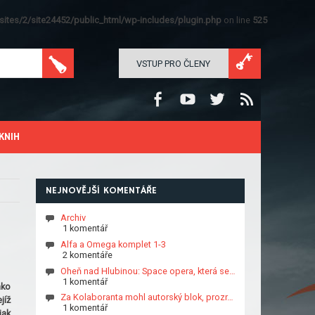
ites/2/site24452/public_html/wp-includes/plugin.php
on line
525
VSTUP PRO ČLENY
KNIH
NEJNOVĚJŠÍ KOMENTÁŘE
Archiv
1 komentář
Alfa a Omega komplet 1-3
2 komentáře
Oheň nad Hlubinou: Space opera, která se…
1 komentář
ako
Za Kolaboranta mohl autorský blok, prozr…
jíž
1 komentář
jak