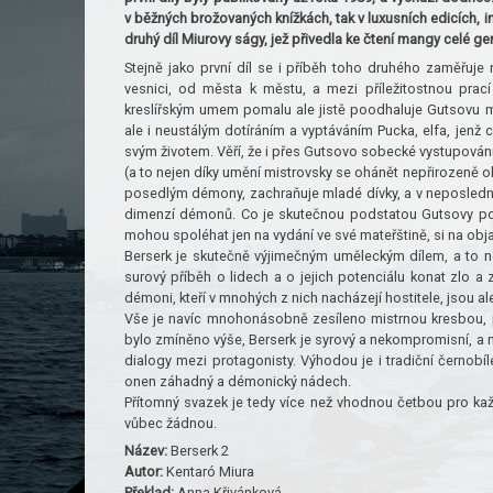
v běžných brožovaných knížkách, tak v luxusních edicích, i
druhý díl Miurovy ságy, jež přivedla ke čtení mangy celé ge
Stejně jako první díl se i příběh toho druhého zaměřuje
vesnici, od města k městu, a mezi příležitostnou pra
kreslířským umem pomalu ale jistě poodhaluje Gutsovu mi
ale i neustálým dotíráním a vyptáváním Pucka, elfa, jenž 
svým životem. Věří, že i přes Gutsovo sobecké vystupování
(a to nejen díky umění mistrovsky se ohánět nepřirozeně
posedlým démony, zachraňuje mladé dívky, a v neposlední 
dimenzí démonů. Co je skutečnou podstatou Gutsovy povah
mohou spoléhat jen na vydání ve své mateřštině, si na obj
Berserk je skutečně výjimečným uměleckým dílem, a to ne
surový příběh o lidech a o jejich potenciálu konat zlo a
démoni, kteří v mnohých z nich nacházejí hostitele, jsou al
Vše je navíc mnohonásobně zesíleno mistrnou kresbou, p
bylo zmíněno výše, Berserk je syrový a nekompromisní, a ná
dialogy mezi protagonisty. Výhodou je i tradiční černobí
onen záhadný a démonický nádech.
Přítomný svazek je tedy více než vhodnou četbou pro ka
vůbec žádnou.
Název:
Berserk 2
Autor:
Kentaró Miura
Překlad:
Anna Křivánková