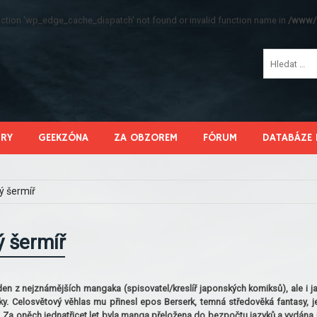
function 'wp_edge_cache_dispatch' not found or invalid function name in
/www/s
HRY
GEEKZÓNA
ZA OBZOREM
FÓRUM
DATABÁZE 
ý šermíř
ý šermíř
jeden z nejznámějších mangaka (spisovatel/kreslíř japonských komiksů), ale i j
ky. Celosvětový věhlas mu přinesl epos Berserk, temná středověká fantasy, je
s. Za oněch jednatřicet let byla manga přeložena do bezpočtu jazyků a vydána 