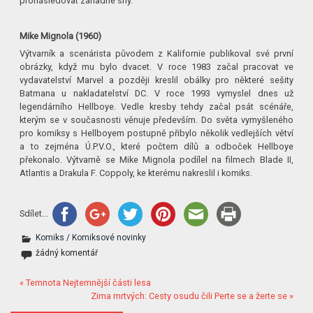
pronásledovat záhadné sny.
Mike Mignola (1960)
Výtvarník a scenárista původem z Kalifornie publikoval své první
obrázky, když mu bylo dvacet. V roce 1983 začal pracovat ve
vydavatelství Marvel a později kreslil obálky pro některé sešity
Batmana u nakladatelství DC. V roce 1993 vymyslel dnes už
legendárního Hellboye. Vedle kresby tehdy začal psát scénáře,
kterým se v současnosti věnuje především. Do světa vymyšleného
pro komiksy s Hellboyem postupně přibylo několik vedlejších větví
a to zejména Ú.P.V.O., které počtem dílů a odboček Hellboye
překonalo. Výtvarně se Mike Mignola podílel na filmech Blade II,
Atlantis a Drakula F. Coppoly, ke kterému nakreslil i komiks.
Sdílet...
Komiks
/
Komiksové novinky
žádný komentář
« Temnota Nejtemnější části lesa
Zima mrtvých: Cesty osudu čili Perte se a žerte se »