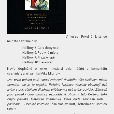
V knize Pekelná knižnice
najdete sebrané díly:
Hellboy 5: Červ dobyvatel
Hellboy 6: Podivná místa
Hellboy 7: Pražský upír
Hellboy 10: Paskřivec
Navíc doplněné o velké množství skic, náčrtů a komentářů
scenáristy a výtvarníka Mika Mignoly.
„Na první pohled jistě zarazí zařazení desátého dílu Hellboye místo
osmého, ale je to logické. Pekelné knižnice vždycky obsahují dvě
knihy s pokračujícím dlouhým příběhem a dvě knihy povídek. Zároveň
jsou povídky chronologicky uspořádané. Proto v této Knižnici také
chybí povídka Mateřské znaménko, která bude součástí třetí –
poslední – Pekelné knižnice,“
říká Václav Dort, šéfredaktor Comics
Centra.