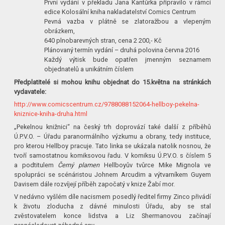
První vydání v překladu Jana Kantůrka připravilo v rámci
edice Kolosální kniha nakladatelství Comics Centrum
Pevná vazba v plátně se zlatoražbou a vlepeným
obrázkem,
640 plnobarevných stran, cena 2 200,- Kč
Plánovaný termín vydání – druhá polovina června 2016
Každý výtisk bude opatřen jmenným seznamem
objednatelů a unikátním číslem
Předplatitelé si mohou knihu objednat do 15.května na stránkách
vydavatele:
http://www.comicscentrum.cz/9788088152064-hellboy-pekelna-
kniznice-kniha-druha.html
„Pekelnou knižnici“ na český trh doprovází také další z příběhů
Ú.P.V.O. – Úřadu paranormálního výzkumu a obrany, tedy instituce,
pro kterou Hellboy pracuje. Tato linka se ukázala natolik nosnou, že
tvoří samostatnou komiksovou řadu. V komiksu Ú.P.V.O. s číslem 5
a podtitulem
Černý plamen
Hellboyův tvůrce Mike Mignola ve
spolupráci se scénáristou Johnem Arcudim a výtvarníkem Guyem
Davisem dále rozvíjejí příběh započatý v knize Žabí mor.
V nedávno vyšlém díle nacismem posedlý ředitel firmy Zinco přivádí
k životu zloducha z dávné minulosti Úřadu, aby se stal
zvěstovatelem konce lidstva a Liz Shermanovou začínají