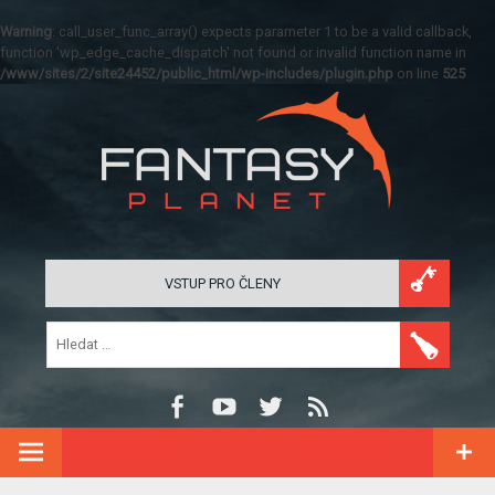
Warning
: call_user_func_array() expects parameter 1 to be a valid callback,
function 'wp_edge_cache_dispatch' not found or invalid function name in
/www/sites/2/site24452/public_html/wp-includes/plugin.php
on line
525
VSTUP PRO ČLENY