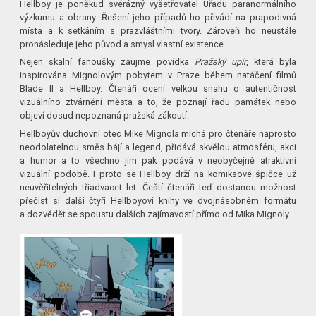
Hellboy je poněkud svérázný vyšetřovatel Úřadu paranormálního
výzkumu a obrany. Řešení jeho případů ho přivádí na prapodivná
místa a k setkáním s prazvláštními tvory. Zároveň ho neustále
pronásleduje jeho původ a smysl vlastní existence.
Nejen skalní fanoušky zaujme povídka
Pražský upír
, která byla
inspirována Mignolovým pobytem v Praze během natáčení filmů
Blade II a Hellboy. Čtenáři ocení velkou snahu o autentičnost
vizuálního ztvárnění města a to, že poznají řadu památek nebo
objeví dosud nepoznaná pražská zákoutí.
Hellboyův duchovní otec Mike Mignola míchá pro čtenáře naprosto
neodolatelnou směs bájí a legend, přidává skvělou atmosféru, akci
a humor a to všechno jim pak podává v neobyčejně atraktivní
vizuální podobě. I proto se Hellboy drží na komiksové špičce už
neuvěřitelných třiadvacet let. Čeští čtenáři teď dostanou možnost
přečíst si další čtyři Hellboyovi knihy ve dvojnásobném formátu
a dozvědět se spoustu dalších zajímavostí přímo od Mika Mignoly.