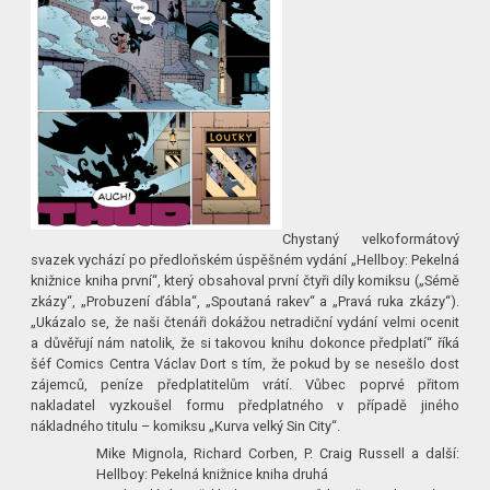
Chystaný velkoformátový
svazek vychází po předloňském úspěšném vydání „Hellboy: Pekelná
knižnice kniha první“, který obsahoval první čtyři díly komiksu („Sémě
zkázy“, „Probuzení ďábla“, „Spoutaná rakev“ a „Pravá ruka zkázy“).
„Ukázalo se, že naši čtenáři dokážou netradiční vydání velmi ocenit
a důvěřují nám natolik, že si takovou knihu dokonce předplatí“ říká
šéf Comics Centra Václav Dort s tím, že pokud by se nesešlo dost
zájemců, peníze předplatitelům vrátí. Vůbec poprvé přitom
nakladatel vyzkoušel formu předplatného v případě jiného
nákladného titulu – komiksu „Kurva velký Sin City“.
Mike Mignola, Richard Corben, P. Craig Russell a další:
Hellboy: Pekelná knižnice kniha druhá