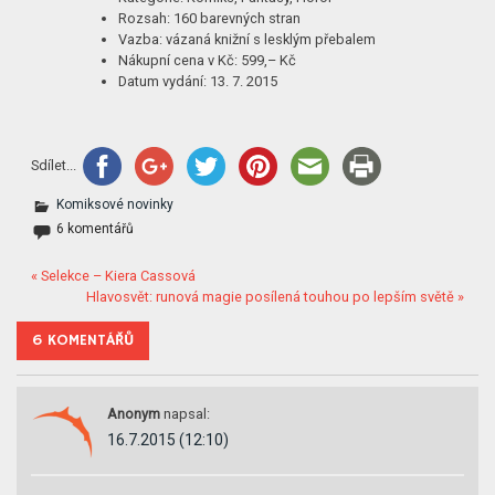
Rozsah: 160 barevných stran
Vazba: vázaná knižní s lesklým přebalem
Nákupní cena v Kč: 599,– Kč
Datum vydání: 13. 7. 2015
Sdílet...
Komiksové novinky
6 komentářů
« Selekce – Kiera Cassová
Hlavosvět: runová magie posílená touhou po lepším světě »
6 KOMENTÁŘŮ
Anonym
napsal:
16.7.2015 (12:10)