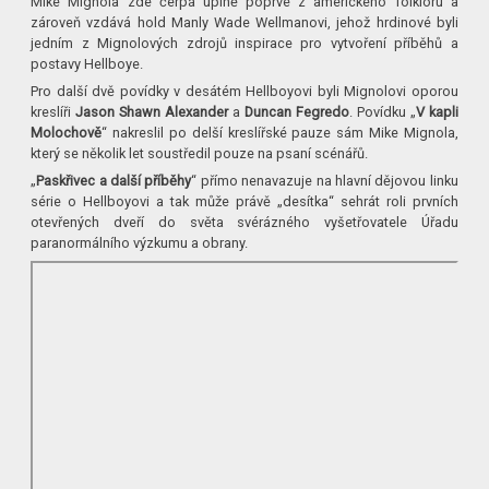
Mike Mignola zde čerpá úplně poprvé z amerického folkloru a
zároveň vzdává hold Manly Wade Wellmanovi, jehož hrdinové byli
jedním z Mignolových zdrojů inspirace pro vytvoření příběhů a
postavy Hellboye.
Pro další dvě povídky v desátém Hellboyovi byli Mignolovi oporou
kreslíři
Jason Shawn Alexander
a
Duncan Fegredo
. Povídku „
V kapli
Molochově
“ nakreslil po delší kreslířské pauze sám Mike Mignola,
který se několik let soustředil pouze na psaní scénářů.
„
Paskřivec a další příběhy
“ přímo nenavazuje na hlavní dějovou linku
série o Hellboyovi a tak může právě „desítka“ sehrát roli prvních
otevřených dveří do světa svérázného vyšetřovatele Úřadu
paranormálního výzkumu a obrany.