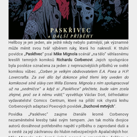
Hellboy je jen jeden, ale ještě nikdy nebylo patrnější, jak významně
může měnit svou tvář výběrem ruky, která ho nakreslí. K titulní
povídce „
Paskřivec
“ psal
Mike Mignola
scénář „na tělo“ věhlasnému
kreslíři temných komiksů
Richardu Corbenovi
. Jejich spolupráce
byla posléze označena za jeden z nejmrazivějších příběhů ve světě
komiksu vůbec.
„Corben je velkým obdivovatelem E.A. Poea a H.P.
Lovercrafta. Za své dílo byl dokonce před třemi lety uveden do
komiksové síně slávy cen Willa Eisnera. Mignola s ním spolupracoval
už na „sedmičce“ a když si „Paskřivce“ přečtete, bude vám zcela
zřejmé, proč se k němu vrátil,“
vysvětluje Václav Dort, šéfredaktor
vydavatelství Comics Centrum, které na příští rok chystá knihu
Corbenových adaptací Poeových povídek „
Duchové mrtvých
“.
Povídka „Paskřivec“ zaujme čtenáře kromě Corbenovy
nezaměnitelné kresby také svým tempem. Jen tak mohla dvojice
autorů dosáhnout potřebného napětí v příběhu o zaprodané duši a
o cestě za její záchranou do hlubin nebezpečných Apalačských hor.