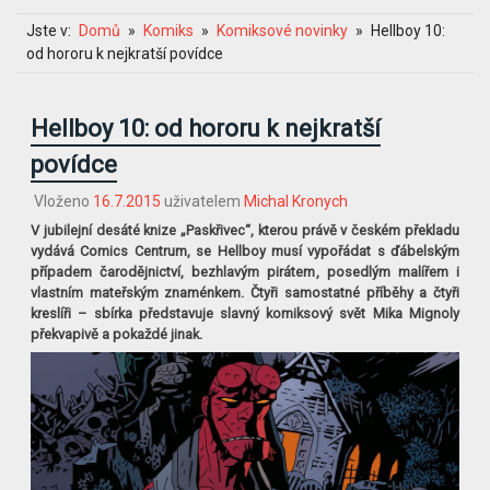
Jste v:
Domů
Komiks
Komiksové novinky
Hellboy 10:
od hororu k nejkratší povídce
Hellboy 10: od hororu k nejkratší
povídce
Vloženo
16.7.2015
uživatelem
Michal Kronych
V jubilejní desáté knize „Paskřivec“, kterou právě v českém překladu
vydává Comics Centrum, se Hellboy musí vypořádat s ďábelským
případem čarodějnictví, bezhlavým pirátem, posedlým malířem i
vlastním mateřským znaménkem. Čtyři samostatné příběhy a čtyři
kreslíři – sbírka představuje slavný komiksový svět Mika Mignoly
překvapivě a pokaždé jinak.