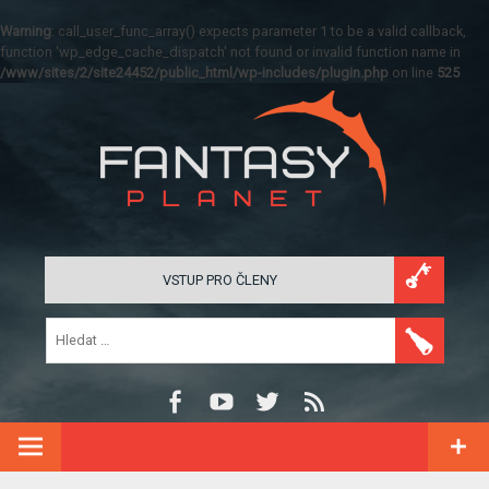
Warning
: call_user_func_array() expects parameter 1 to be a valid callback,
function 'wp_edge_cache_dispatch' not found or invalid function name in
/www/sites/2/site24452/public_html/wp-includes/plugin.php
on line
525
VSTUP PRO ČLENY