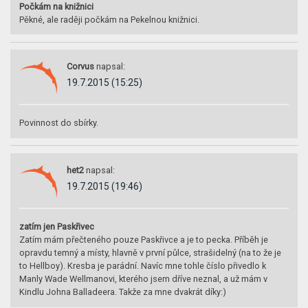
Počkám na knižnici
Pěkné, ale raději počkám na Pekelnou knižnici.
Corvus
napsal:
19.7.2015 (15:25)
Povinnost do sbírky.
het2
napsal:
19.7.2015 (19:46)
zatím jen Paskřivec
Zatím mám přečteného pouze Paskřivce a je to pecka. Příběh je
opravdu temný a místy, hlavně v první půlce, strašidelný (na to že je
to Hellboy). Kresba je parádní. Navíc mne tohle číslo přivedlo k
Manly Wade Wellmanovi, kterého jsem dříve neznal, a už mám v
Kindlu Johna Balladeera. Takže za mne dvakrát díky:)