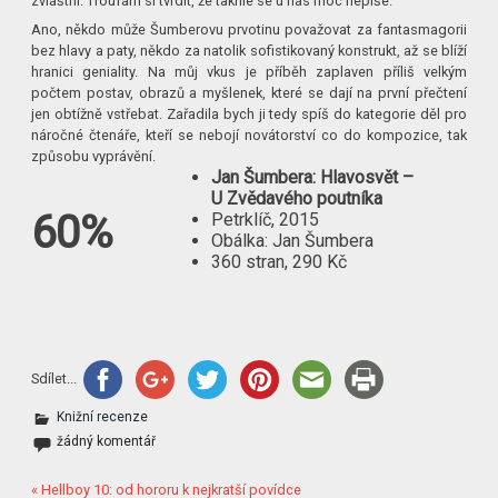
zvláštní. Troufám si tvrdit, že takhle se u nás moc nepíše.
Ano, někdo může Šumberovu prvotinu považovat za fantasmagorii
bez hlavy a paty, někdo za natolik sofistikovaný konstrukt, až se blíží
hranici geniality. Na můj vkus je příběh zaplaven příliš velkým
počtem postav, obrazů a myšlenek, které se dají na první přečtení
jen obtížně vstřebat. Zařadila bych ji tedy spíš do kategorie děl pro
náročné čtenáře, kteří se nebojí novátorství co do kompozice, tak
způsobu vyprávění.
Jan Šumbera: Hlavosvět –
U Zvědavého poutníka
60%
Petrklíč, 2015
Obálka: Jan Šumbera
360 stran, 290 Kč
Sdílet...
Knižní recenze
žádný komentář
« Hellboy 10: od hororu k nejkratší povídce