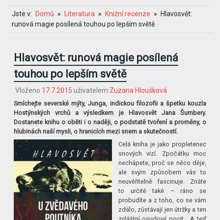
Jste v:
Domů
Literatura
Knižní recenze
Hlavosvět:
runová magie posílená touhou po lepším světě
Hlavosvět: runová magie posílená
touhou po lepším světě
Vloženo
17.7.2015
uživatelem
Zuzana Hloušková
Smíchejte severské mýty, Junga, indickou filozofii a špetku kouzla
Hostýnských vrchů a výsledkem je Hlavosvět Jana Šumbery.
Dostanete knihu o oběti i o naději, o podstatě tvoření a proměny, o
hlubinách naší mysli, o hranicích mezi snem a skutečností.
Celá kniha je jako propletenec
snových vizí. Zpočátku moc
nechápete, proč se něco děje,
ale svým způsobem vás to
neuvěřitelně fascinuje. Znáte
to určitě také – ráno se
probudíte a z toho, co se vám
zdálo, zůstávají jen útržky a ten
zvláštní osudový pocit… A teď