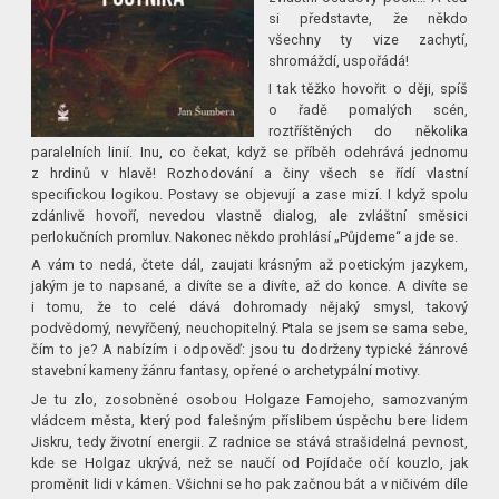
si představte, že někdo
všechny ty vize zachytí,
shromáždí, uspořádá!
I tak těžko hovořit o ději, spíš
o řadě pomalých scén,
roztříštěných do několika
paralelních linií. Inu, co čekat, když se příběh odehrává jednomu
z hrdinů v hlavě! Rozhodování a činy všech se řídí vlastní
specifickou logikou. Postavy se objevují a zase mizí. I když spolu
zdánlivě hovoří, nevedou vlastně dialog, ale zvláštní směsici
perlokučních promluv. Nakonec někdo prohlásí „Půjdeme“ a jde se.
A vám to nedá, čtete dál, zaujati krásným až poetickým jazykem,
jakým je to napsané, a divíte se a divíte, až do konce. A divíte se
i tomu, že to celé dává dohromady nějaký smysl, takový
podvědomý, nevyřčený, neuchopitelný. Ptala se jsem se sama sebe,
čím to je? A nabízím i odpověď: jsou tu dodrženy typické žánrové
stavební kameny žánru fantasy, opřené o archetypální motivy.
Je tu zlo, zosobněné osobou Holgaze Famojeho, samozvaným
vládcem města, který pod falešným příslibem úspěchu bere lidem
Jiskru, tedy životní energii. Z radnice se stává strašidelná pevnost,
kde se Holgaz ukrývá, než se naučí od Pojídače očí kouzlo, jak
proměnit lidi v kámen. Všichni se ho pak začnou bát a v ničivém díle