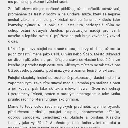
mu pomáhají pokorně i všichni radní.
Zoufalí obyvatelé jen nečinně přihlížejí, až na několik odvážlivců,
proměněné za trest v sochy, a na Ondava, muže, který se nejprve
nechal zlákat zlem, ale pak získal druhou šanci a k úkolu také
kouzelný cylindr. Nu a pak je tu ještě Kira, nedospělá dívka se
schopnostmi dávných Umělců, představující naději pro vznik
nového a lepšího světa. O její život se pak hraje závěrečný závod
o čas.
Některé postavy, stojící na straně dobra, si brzy oblíbíte, už pro ta
jejich zvláštní jména jako Celkl, Ollváni nebo Šošo. Město Xikanjad
se vlivem plíživého zla proměňuje a stává se vlastně bludištěm, ze
kterého je potřeba najít cestu ven. Klíčovým místem se tak stává bar
U Zvědavého poutníka, pod nímž vyvěrá pramen léčivého lektvaru.
Putující skupinky hrdinů se postupně prokousávají vlastní historií a
zapomenutými zákoutími runové magie. Pomáhá jim stařena z baru
a její kouzla, pak také skřítek a mluvící havran. Svou roli sehrají
i pergameny Tvůrců, prsten s modrým smaragdem a také Kniha
prvního radního, která funguje jako grimoár.
Máme tu tedy celou řadu magických předmětů, tajemné bytosti,
předurčenou hrdinku, putující skupinu, napraveného hříšníka,
dobrou čarodějku, černokněžníka, bludiště a poslání. Klasická
fantasy jako vystřižená! A přesto je tahle kniha velmi osobitá a