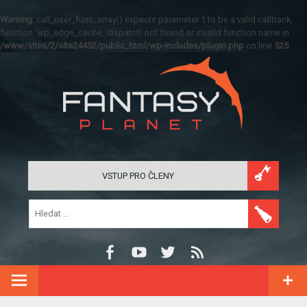
Warning
: call_user_func_array() expects parameter 1 to be a valid callback,
function 'wp_edge_cache_dispatch' not found or invalid function name in
/www/sites/2/site24452/public_html/wp-includes/plugin.php
on line
525
VSTUP PRO ČLENY