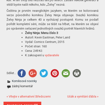
kult. A ten svoji sílu neztrácí ani po letech. Zasáhl několik generací a
stěží byste našli někoho, kdo „Želvy“ nezná.
Čeština je prvním neanglickým jazykem, ve kterém se kolorovaná
verze původního komiksu Želvy Ninja objevuje. Svazků komiksu
Želvy Ninja je celkem 40 a vycházejí postupně. Komu se podaří
pořídit kompletní sérii, může se těšit na hřbet, na kterém se objeví
po správném seřazení jednotlivých svazků portrét hlavních hrdinů.
Želvy Ninja: Menu číslo 3
Autoři: Kevin Eastman, Peter Laird
Vydal: Comics Centrum, 2015
Počet stran: 160
Cena: 249 Kč
K zakoupení u
vydavatele
Sdílet...
Komiksové novinky
žádný komentář
« Vítejte v alternativní Středozemi
Ušák a vymítání ďábla »