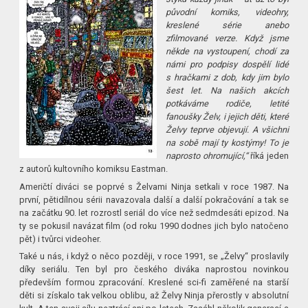
původní komiks, videohry,
kreslené série anebo
zfilmované verze. Když jsme
někde na vystoupení, chodí za
námi pro podpisy dospělí lidé
s hračkami z dob, kdy jim bylo
šest let. Na našich akcích
potkáváme rodiče, letité
fanoušky Želv, i jejich děti, které
Želvy teprve objevují. A všichni
na sobě mají ty kostýmy! To je
naprosto ohromující,“
říká jeden
z autorů kultovního komiksu Eastman.
Američtí diváci se poprvé s Želvami Ninja setkali v roce 1987. Na
první, pětidílnou sérii navazovala další a další pokračování a tak se
na začátku 90. let rozrostl seriál do více než sedmdesáti epizod. Na
ty se pokusil navázat film (od roku 1990 dodnes jich bylo natočeno
pět) i tvůrci videoher.
Také u nás, i když o něco později, v roce 1991, se „Želvy“ proslavily
díky seriálu. Ten byl pro českého diváka naprostou novinkou
především formou zpracování. Kreslené sci-fi zaměřené na starší
děti si získalo tak velkou oblibu, až Želvy Ninja přerostly v absolutní