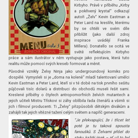
Kirbyho. Právě v příběhu „Kirby
a pokřivený krystal“ odkazují
autoři „Želv“ Kevin Eastman a
Peter Laird na kreslíře, kterému
by se chtěli ve svém díle
přiblížit (jako další zdroj
inspirace uvádějí Franka
Millera). Donatello se ocitá ve
světě reflektujícím Kirbyho
práce a sám ilustrátor v něm vystupuje jako postava, která tuto
realitu může pomocí svých kreseb formovat a měnit.
Původně vznikly Želvy Ninja jako undergroundový komiks pro
dospělé. Vymysleli si je „doma na koleně“ mladí talentovaní umělci
Kevin Eastman a Peter Laird, kteří si v té době na tisk prvního sešitu
půjčovali tisíc dolarů a distribuci do obchodů museli řešit sami.
Kreslené příběhy o čtyřech antropomorfních želvích mutantech a
jejich učiteli Mistru Třískovi si záhy oblíbila řada čtenářů a všimli si
jich i filmoví producenti. Ti „Želvy“ přizpůsobili dětským divákům a
zahájili tak jejich vítězné tažení celým světem a napříč generacemi.
“Je překvapující, že i třicet let
poté je tu taková spousta
fanoušků. S Želvami přišel do
styku každý jinak – ať už to byl