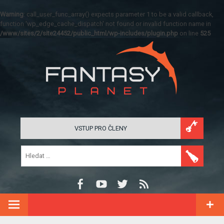
Warning
: call_user_func_array() expects parameter 1 to be a valid callback,
function 'wp_edge_cache_dispatch' not found or invalid function name in
/www/sites/2/site24452/public_html/wp-includes/plugin.php
on line
525
VSTUP PRO ČLENY