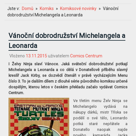
Jste v:
Domů
Komiks
Komiksové novinky
Vánoční
dobrodružství Michelangela a Leonarda
Vánoční dobrodružství Michelangela a
Leonarda
Vloženo
13.11.2015
uživatelem
Comics Centrum
I Želvy Ninja slaví Vánoce. Jaká sváteční dobrodružství potkají
Michelangela a Leonarda a co dělá v Donatellově příběhu slavný
kreslíř Jack Kirby, se dozvědí čtenáři v právě vycházejícím Menu
číslo 3. To je dalším dílem z dlouhé série původního komiksu určené
dospělým, kterou letos v českém překladu začalo vydávat Comics
Centrum.
Ve třetím menu Želv Ninja se
Michelangelo vydává na
nákupy dárků, mistr Tříska se
podělí o své tělo, Leonardo
potká staré nepřátele a
Donatello naopak najde
nového kamaráda Jacka