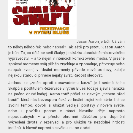
Jason Aaron je bůh. Už vám
to někdy někdo řekl nebo napsal? Tak ještě pro jistotu: Jason Aaron
je bůh. To, co dělá se sérií Skalpy, je ukázka absolutně mistrovského
vypravěčství – a to nejen v intencích komiksového média. V přesně
správné momenty svůj příběh zrychluje a zpomaluje, přitvrzuje nebo
naopak zvolní, v ideální momenty přivede nové postavy, zabije
nějakou starou či přinese nějaký zvrat. Radost sledovat.
Jednou ze „změn oproti dosavadnímu kurzu“ je i sedmá kniha
Skalpů s podtitulem Rezervace v rytmu Blues (což je zjevná narážka
na jméno druhé knihy). Aaron totiž přišel se zjevným „tichem před
bouří“, která nás bezesporu čeká ve finální trojici knih série. Lehce
zvolnil tempo, dovolil si ukázat vedlejší postavy v novém světle,
nebo i povídku postav v rámci hlavního děje naprosto
nepodstatných – a přesto ohromně důležitou pro doplnění
vykreslení života v rezervaci a pro ukázku té nezdolné hrdosti
indiánů. A hlavně naprosto skvělou, nutno dodat.