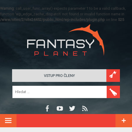
Warning
: call_user_func_array() expects parameter 1 to be a valid callback,
function 'wp_edge_cache_dispatch' not found or invalid function name in
/www/sites/2/site24452/public_html/wp-includes/plugin.php
on line
525
VSTUP PRO ČLENY