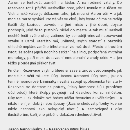
Aaron se tentokrát zaměřil na lásku. A na rodinné vztahy. Do
rezervace totiž přijíždí Dashiellův otec, jehož minulost a účast ve
Vietnamské válce je důkazem toho, jak moc si Aaron věří – a jak
moc se mu to vyplácí. Prostě vás ve chvíli, kdy byste očima nejraději
tlačili děj kupředu, zavede na jiné místo v jiné době, abyste
pochopili, jaký že to pistolník přišel do města. A tak musí Dashiell
nechtě řešit svého otce, zatímco by se raději věnoval napravování
vztahu s Carol. Kterážto má, upřímně, svých starostí a otazníků
ohledně neplánovaného těhotenství víc než dost. Přesto si troufám
tvrdit, že scéna jejich nočního setkání na silnici, podpořená vnitřními
monology, patří mezi dosavadní emocionální vrcholy série – a jen
těžko ji bude jiná překonávat.
Při čtení Rezervace v rytmu blues si zase a znovu uvědomujete, jak
moc tuhle sérii milujete. Díky Jasonu Aaronovi. Díky tomu, jak do
temné neonoirové kriminálky neváhá zapojit společenská témata (v
Rezervaci se dostane na potraty, útlaky homosexuálů i problémy
důchodců), které Skalpy povyšují nad klasickou konzumní četbu.
Díky tomu, jak dokáže své hrdiny udělat živoucími a uvěřitelnými – a
nikdo není jen dobrý nebo špatný. (Úžasné sledovat příběhy, kde se
nikdo nechová jako nelogický idiot…) A samozřejmě i díky
ilustrátorům, kteří jeho příběhu dokážou vdechnout život.
Jason Aaron:
Skalpy 7 – Rezervace v rytmu blues