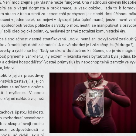
. Není moc zřejmé, jak vlastně může fungovat. Ona vládnoucí církevní filozofie
írá se o vágní dogmata a proklamace, je však otázkou, zda to k formov
šem strach z trestu smrti za sebemenší pochybení je nejspíš dost účinnou pák
cení v jeden celek, se nejeví v dystopii jako úplně marná, jenže i nově vzni
ele společnosti vedou politické šarvátky o moc, neštítí se manipulovat s pravdo
 spíš ideologické politruky, neslavně známé z totalitní komunistické éry.
 celá společnost vlastně stratifikovaná. Logiku nemá ani povyšování zasloužil
 kozlů mohli být dobří zahradníci. A nevěrohodný je i zázračný lék (či droga?),
veverky a rychle se hojí. Tady se skoro dostáváme k něčemu, co je víc magie 
) přijmeme, vznikne tu jiný extrém – lékařská věda by tak totiž byla jediná, kt
 a odvětví hospodářství (včetně průmyslu) by nepochopitelně zamrzly ve vývo
, kdo ví.
olik o jejich prapodivný
stvích zastávají, a jejich
spektiv se můžeme oběma
itů i myšlenek. V obou
e zřejmě nakládá víc, než
zachová špetku lidskosti,
m rozhodnutí vysvobodit
bez skrupulí svoji rodinu
 mezi zodpovědností a
ydal, ač věděl, jak s ní