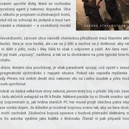
ováním uprchlé dívky, která se rozhodne
 vycvičený agent ji nakonec dopadne. Oba
ro někoho je projevem rozhněvaných bohů,
před níž se schovají do jeskyně a musí tam
oznávání a oťukávání – a osvědčený model
přesvědčením, zároveň chce navodit chemickou přitažlivost mezi hlavními akté
asila). Sera je sice hezká, ale Lee se jí štítí a nechce se jí dotknout, aby n
ní dělit o jídlo, vodu i léky. Dělá to však s odporem a záští. Ani Sera není
tí její malé „vzpoury“, nadšená, a tak se tu dostáváme na pole typické love-h
vztahu.
 dráze, kterými oba procházejí, je však paradoxně spojují, což vyústí v sexuá
n pragmatické východisko z napjaté situace. Pokud vás napadla myšlenka
dy. Přesto má oněch devět dnů nakonec vliv na Leeho úsudek a přes mo
bouře uprchnout.
okrát se žádná velká love story nekoná, jenom krutý boj o přežití. Děj nás zav
 řadu akčních eskapád se řítí k finále. Některé pasáže by si člověk snadno spl
lný (vzpomínám si, jak hrdina starších PC her musel projít všechna patra něj
zase vzniká dojem, že důležité je rozehrát bojovou scénu tak, aby se Sera dost
 mohl zachránit. Závěrečná bojová operace v budově přehradní elektrárny s
že ho autorka vytáhne jako králíka z klobouku. Čtenář si pak připadá tro