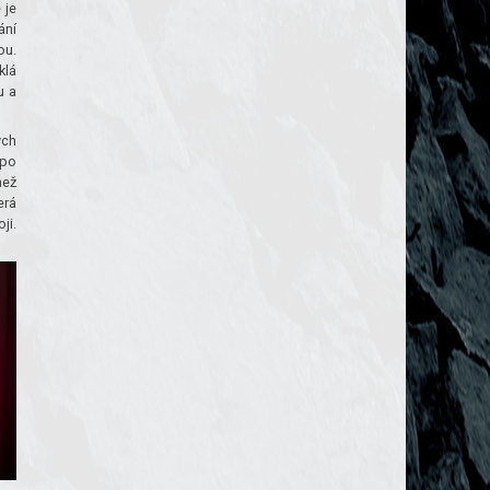
 je
ání
ou.
klá
u a
ých
 po
než
erá
ji.