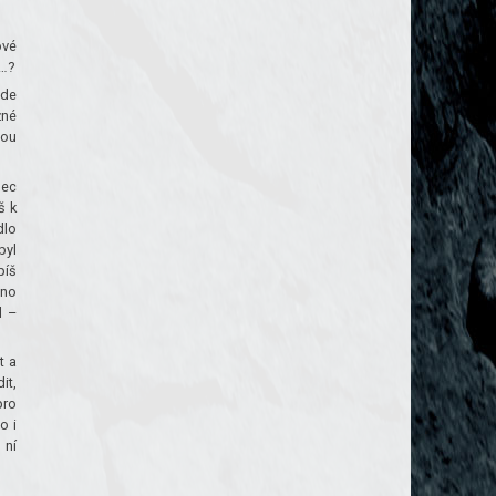
ové
í…?
ede
žné
sou
nec
š k
dlo
byl
píš
eno
l –
t a
it,
pro
o i
 ní