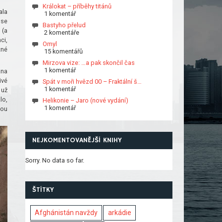
Králokat – příběhy titánů
ala
1 komentář
 se
Bastyho přelud
 (a
2 komentáře
ci,
Omyl
tné
15 komentářů
Mirzova vize: …a pak skončil čas
1 komentář
ana
ivé
Spát v moři hvězd 00 – Fraktální š…
1 komentář
 už
lo,
Helikonie – Jaro (nové vydání)
1 komentář
vou
NEJKOMENTOVANĚJŠÍ KNIHY
Sorry. No data so far.
ŠTÍTKY
Afghánistán navždy
arkádie