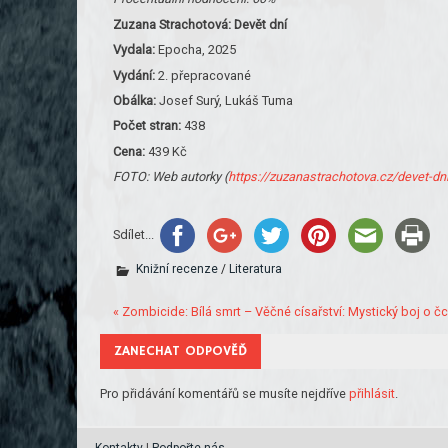
Zuzana Strachotová: Devět dní
Vydala:
Epocha, 2025
Vydání:
2. přepracované
Obálka:
Josef Surý, Lukáš Tuma
Počet stran:
438
Cena:
439 Kč
FOTO: Web autorky (
https://zuzanastrachotova.cz/devet-dn
Sdílet...
Knižní recenze
/
Literatura
« Zombicide: Bílá smrt – Věčné císařství: Mystický boj o čch
ZANECHAT ODPOVĚĎ
Pro přidávání komentářů se musíte nejdříve
přihlásit
.
Kontakty
|
Podpořte nás