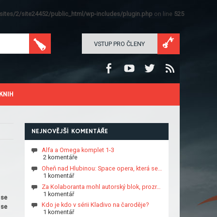
ites/2/site24452/public_html/wp-includes/plugin.php
on line
525
VSTUP PRO ČLENY
KNIH
NEJNOVĚJŠÍ KOMENTÁŘE
Alfa a Omega komplet 1-3
2 komentáře
Oheň nad Hlubinou: Space opera, která se…
1 komentář
Za Kolaboranta mohl autorský blok, prozr…
1 komentář
 se
Kdo je kdo v sérii Kladivo na čaroděje?
 se
1 komentář