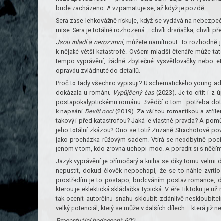
bude zacházeno. A vzpamatuje se, až když je pozdě…
Sera zase lehkovážně riskuje, když se vydává na nebezpeč
mise. Sera je totálně rozhozená – chvíli drsňačka, chvíli p
Jsou mladí a nerozumní
, můžete namítnout. To rozhodně js
k nějaké větší katastrofě. Ovšem mladší čtenáře může tato
tempo vyprávění, žádné zbytečné vysvětlovačky nebo e
opravdu zvládnuté do detailů.
Proč to tady všechno vypisuji? U schematického young adult
dokázala u románu
Vypůjčený čas
(2023). Je to cítit i z
postapokalyptickému románu. Svědčí o tom i potřeba dotáh
k napsání
Devíti nocí
(2019). Za vší tou romantikou a stříl
takový i před katastrofou? Jaká je vlastně pravda? A po
jeho totální zkázou? Ono se totiž Zuzaně Strachotové po
jako procházka růžovým sadem. Vtírá se neodbytně pocit
jenom v tom, kdo zrovna uchopil moc. A poradit si s něčí
Jazyk vyprávění je přímočarý a kniha se díky tomu velmi d
nepustit, dokud člověk nepochopí, že se to náhle zvrtlo
prostředím je to postapo, budováním postav romance, 
kterou je eklektická skládačka typická. V éře TikToku je už
tak ocenit autorčinu snahu skloubit zdánlivě neskloubite
velký potenciál, který se může v dalších dílech – která již
Procentuální hodnocení: 60%