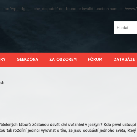
function 'wp_edge_cache_dispatch' not found or invalid function name in
/www/s
HRY
GEEKZÓNA
ZA OBZOREM
FÓRUM
DATABÁZE 
sti
átelených táborů zůstanou devět dní uvězněni v jeskyni? Kdo první ustoupí
u tak rozdílní jedinci vyrovnat s tím, že jsou součástí jednoho světa, který