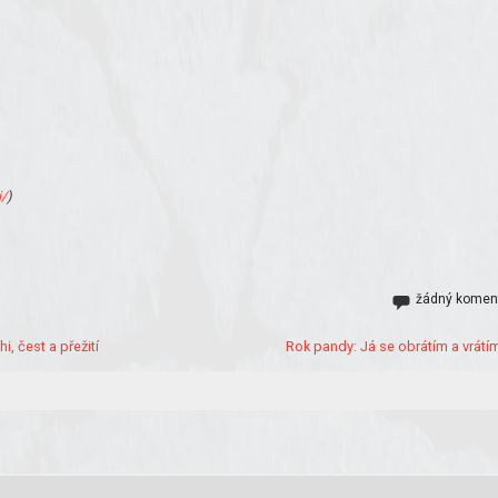
i/
)
žádný komen
i, čest a přežití
Rok pandy: Já se obrátím a vrátím