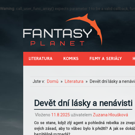
Warning
: call_user_func_array() expects parameter 1 to be a valid callback, 
LITERATURA
KOMIKS
FILMY A SERIÁLY
Jste v:
Domů
Literatura
Devět dní lásky a nenávi
Devět dní lásky a nenávisti
Vloženo
11.8.2025
uživatelem
Zuzana Hloušková
Co se stane, když zlý agent a pohledná rebelka ze znepř
svých zásad, aby to vůbec bylo k přežití? A jak se dokážo
bezútěšně rozpadá?