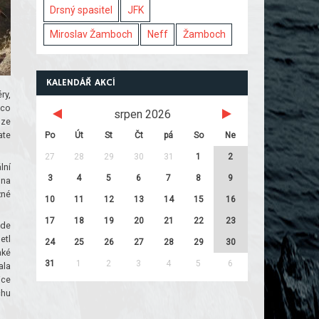
Drsný spasitel
JFK
Miroslav Žamboch
Neff
Žamboch
KALENDÁŘ AKCÍ
ry,
ěco
srpen 2026
 ze
ate
Po
Út
St
Čt
pá
So
Ne
27
28
29
30
31
1
2
lní
3
4
5
6
7
8
9
 na
žné
10
11
12
13
14
15
16
17
18
19
20
21
22
23
ede
etl
24
25
26
27
28
29
30
aké
31
1
2
3
4
5
6
ala
ice
chu