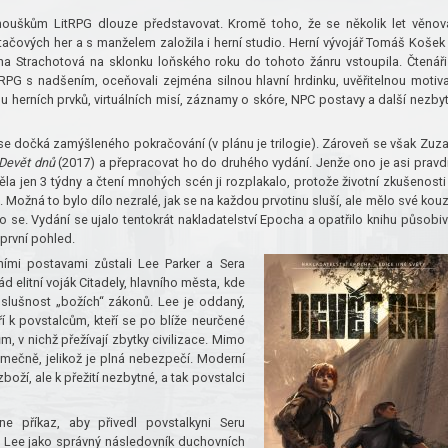
ouškům LitRPG dlouze představovat. Kromě toho, že se několik let věnov
ačových her a s manželem založila i herní studio. Herní vývojář Tomáš Košek
na Strachotová na sklonku loňského roku do tohoto žánru vstoupila. Čtenáři
itRPG s nadšením, oceňovali zejména silnou hlavní hrdinku, uvěřitelnou motiva
du herních prvků, virtuálních misí, záznamy o skóre, NPC postavy a další nezby
e dočká zamýšleného pokračování (v plánu je trilogie). Zároveň se však Zuz
Devět dnů
(2017) a přepracovat ho do druhého vydání. Jenže ono je asi pravd
ěla jen 3 týdny a čtení mnohých scén ji rozplakalo, protože životní zkušenosti
 Možná to bylo dílo nezralé, jak se na každou prvotinu sluší, ale mělo své kouz
lo se. Vydání se ujalo tentokrát nakladatelství Epocha a opatřilo knihu působi
první pohled.
ími postavami zůstali Lee Parker a Sera
ád elitní voják Citadely, hlavního města, kde
oslušnost „božích“ zákonů. Lee je oddaný,
ří k povstalcům, kteří se po blíže neurčené
m, v nichž přežívají zbytky civilizace. Mimo
imečně, jelikož je plná nebezpečí. Moderní
oží, ale k přežití nezbytné, a tak povstalci
ne příkaz, aby přivedl povstalkyni Seru
 to Lee jako správný následovník duchovních