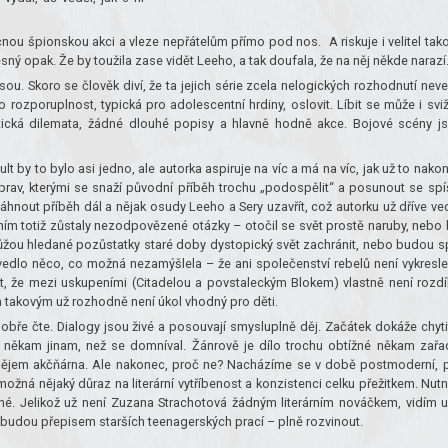
nou špionskou akci a vleze nepřátelům přímo pod nos. A riskuje i velitel tak
řesný opak. Že by toužila zase vidět Leeho, a tak doufala, že na něj někde naraz
ou. Skoro se člověk diví, že ta jejich série zcela nelogických rozhodnutí nev
 rozporuplnost, typická pro adolescentní hrdiny, oslovit. Líbit se může i svi
tická dilemata, žádné dlouhé popisy a hlavně hodně akce. Bojové scény j
 by to bylo asi jedno, ale autorka aspiruje na víc a má na víc, jak už to nako
 úprav, kterými se snaží původní příběh trochu „podospělit“ a posunout se spí
nout příběh dál a nějak osudy Leeho a Sery uzavřít, což autorku už dříve ve
ením totiž zůstaly nezodpovězené otázky – otočil se svět prostě naruby, nebo 
můžou hledané pozůstatky staré doby dystopický svět zachránit, nebo budou s
vedlo něco, co možná nezamýšlela – že ani společenství rebelů není vykresl
, že mezi uskupeními (Citadelou a povstaleckým Blokem) vlastně není rozdí
m takovým už rozhodně není úkol vhodný pro děti.
obře čte. Dialogy jsou živé a posouvají smysluplně děj. Začátek dokáže chyti
 někam jinam, než se domníval. Žánrově je dílo trochu obtížné někam zařad
dějem akčňárna. Ale nakonec, proč ne? Nacházíme se v době postmoderní, 
 možná nějaký důraz na literární vytříbenost a konzistenci celku přežitkem. Nutn
lné. Jelikož už není Zuzana Strachotová žádným literárním nováčkem, vidím u
 nebudou přepisem starších teenagerských prací – plně rozvinout.