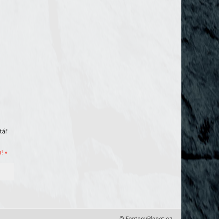
tář
! »
© FantasyPlanet.cz