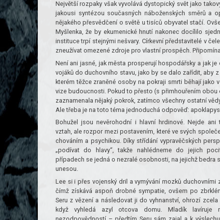
Největší rozpaky však vyvolává dystopický svět jako takový
jakousi syntézou současných náboženských směrů a op
nějakého přesvědčení o světě u tisíců obyvatel stačí. Ov
Myšlenka, že by ekumenické hnutí nakonec docílilo sjedno
instituce trpí stejnými nešvary. Církevní představitelé v č
zneužívat omezené zdroje pro vlastní prospěch. Připomínají
Není ani jasné, jak města prosperují hospodářsky a jak je
vojáků do duchovního stavu, jako by se dalo zařídit, aby z
kterém těžce zraněné osoby na pokraji smrti běhají jako 
vize budoucnosti. Pokud to přesto (s přimhouřením obou očí
zaznamenala nějaký pokrok, zatímco všechny ostatní vědy
Ale třeba je na toto téma jednoduchá odpověď: apoklapysa
Bohužel jsou nevěrohodní i hlavní hrdinové. Nejde ani t
vztah, ale rozpor mezi postavením, které ve svých společen
chováním a psychikou. Díky střídání vypravěčských per
„podívat do hlavy“, takže nahlédneme do jejich poc
případech se jedná o nezralé osobnosti, na jejichž bedra s
unesou.
Lee si i přes vojenský dril a vymývání mozků duchovními 
čímž získává aspoň drobné sympatie, ovšem po zbrklé
Seru z vězení a následovat ji do vyhnanství, ohrozí zcela 
když vyhledá azyl otcova domu. Mladík lavíruje
nezodpovědností – předtím Seru sám zajal a k výslechu v