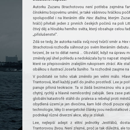
Autorku Zuzanu Strachotovou není potřeba zejména fan
čínskému bojovému umění, je také vášnivou hráčkou počít
spolupodílel i na literáním díle
Hex: Bažina
, kterým Zuza
hráči) přivítali jeden z prvních českých počinů na poli L
čtivý děj a hloubku herního světa, který obsahuje celou řa
„příslušenství“.
Zdá se tedy, že autorka našla svůj nový tvůrčí směr a
Hex
s
Strachotová rozhodla sáhnout po svém literárním debutu
tvrzení, že se to dělat nemá … Obzvlášť, když na úpravu m
změnily její úhel pohledu a nedokázala by to napsat stejně.
které se přepisováním zralejším rukopisem ztrácí. Ale sta
obálkou s ilustrací Josefa Surého. Ta rozhodně zaujme na 
V podstatě se toho však změnilo jen velmi málo. Hlavn
Trantorová, kteří každý patří do jiného prostředí. Lee je poř
panuje přísná teokracie. Ta si žádá bezmeznou víru a p
chytrý, rychlý a hlavně nemilosrdný zabiják. Sera zase pat
globální katastrofě stáhli do pralesa a rebelují proti městů
obydlená území je jen divočina, kam lidé chodí pouze výj
technologie, léky či energetické články jsou nedostatkové zb
podnikají různé diverzní akce, aby je získali.
Lee, nejlepší adept z elitní jednotky Jestřábů, dosta
Trantorovou živou. Není zřejmé, proč je tak důležitá, ale