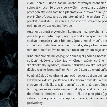
vůdců neřeší. Příběh začíná akčně střiženým pronásled
schovat v lese. Sera se sice skvěle maskuje, ale dobře
protagonisty však zastihne plazmatická Růžová bouře (p
pro jiného představuje pozůstatek nějaké ničivé zbraně), 
přečkat devět dní. Tak vznikne prostor pro vzájemné p
opět nese své „zakázané“ ovoce.
Autorka se snaží o vykreslení kontrastu mezi povahami i 
jenže to jaksi nefunguje (tady by autorka nejspíš nesouhl
nechytil. Protože ji však během zápasu zranil, musí se s 
společnosti zdánlivě bezcitného vojáka, který obratně kro
romance, která udává nestálou a toxickou dynamiku jejich 
Silné emocionálními výkyvy, připomínající jízdu na horské
sblížení. Nečekejte však žádný výbuch vášně, spíš je
Stockholmský syndrom, možná nebudete daleko od prav
důsledky a nelibost nadřízených nechá Seru po skončení 
Po nějaké době se oba milenci opět setkají, ovšem ani tent
z krátkého exkurzu po Citadele do tábora povstalců a přes
s povrchní střílečkou, jejíž detailní popis je až samoúče
budovy, než našel cestu ven nebo skrytý artefakt). Jindy 
do přímého ohrožení a Lee (nebo někdo z jeho přátel) ji
sáhne po originálním strategickém řešení, škoda jen, 
podvedený.