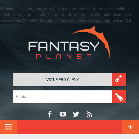
Warning
: call_user_func_array() expects parameter 1 to be a valid callback,
function 'wp_edge_cache_dispatch' not found or invalid function name in
/www/sites/2/site24452/public_html/wp-includes/plugin.php
on line
525
VSTUP PRO ČLENY