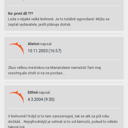
Re: první díl ???
Leda v nějaké velké knihivně. Je to totálně vyprodané. Můžu se
zeptat vydavatele, jestli plánuje dotisk.
Alerion
napsal:
10.11.2003 (16:57)
Zkus velkou mestskou na Marianskem namešsti.Tam maj
vsechny,ale chvili si na ne pockas…
Eithné
napsal:
4.3.2004 (9:30)
V knihovně? Když si to tam zarezervuješ, tak se atk za půl roku
dočkáš… Nejvýhodnější je sehnat si to od kámošů, pokud to někdo
takový má…