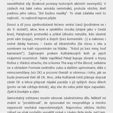
neuvěřitelné síly (brakové postavy tuctových akčních nesmyslů). V
zádech má také celou armádu nemrtváků, protože všichni, kteří
padnou jeho rukou, “živi budou navěky”. To však zdaleka není to
nejhorší… to nejhorší teprve přijde.
Divocí a zlí jsou zjednodušeně řečeno směsí časů (podíváme se i
do 9. století!), akce, krve a vyteklého mozku (stejně jako v Cestě
krve), Patejlových protivníků a přátel (dlouho netušíte, kdo vlastně
proti vám bojuje), mrtvých a živých (bez komentáře :-)) a nakonec i
notné dávky humoru – často až šibeničního (Se slzou v oku a
usměvem na tváři vzpomínám na hlášku : “Kdož jsi bez miny, hoď
kamenem!”). Zajímavým prvkem Kulhánkových knih je jejich
vzájemná souvislost. Takže například Patejl kupuje zbraně u Krysy
Rollse z Vládců strachu, čte si komix The way of the Blood, setkáme
se s obřadem Formule sedmého zubu a dalšími upírovinami, dále s
mimozemšťany (viz CK) a pozorní čtenáři si všimnou i toho, jak se
bude jmenovat třetí díl CK. Ano, Jirka Kulhánek totiž plánuje dopsat
závěr CK a lehce přepsat nějaké pasáže v již vyšlých dvou dílech
(proto se tak zdržuje dotisk), aby vše do sebe ještě lépe zapadalo.
Zpět k Divokým a zlým.
Samostatný odstavec musím věnovat závěrečnému dílu. Někteří mí
známí si “postěžovali”, že spisovatel nic nevysvětluje a mnoho
nejasností nechává nepovšimnutých. Naprostou většinu těchto
záhad se však podařilo vysvětlit právě v závěru (kde jinde, než tam,