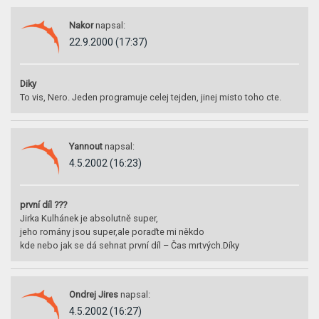
Nakor
napsal:
22.9.2000 (17:37)
Diky
To vis, Nero. Jeden programuje celej tejden, jinej misto toho cte.
Yannout
napsal:
4.5.2002 (16:23)
první díl ???
Jirka Kulhánek je absolutně super,
jeho romány jsou super,ale poraďte mi někdo
kde nebo jak se dá sehnat první díl – Čas mrtvých.Díky
Ondrej Jires
napsal:
4.5.2002 (16:27)