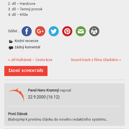
2. díl – Hardcore
3. díl – Temný prorok
4. díl – Kříže
Sdílet...
Knižní recenze
žádný komentář
« Jiří Kulhánek – Cesta krve
Sound track z filmu Gladiátor »
ŽÁDNÉ KOMENTÁŘE
Pavel Nero Kramný
napsal:
22.9.2000 (16:12)
První článek
Blahopřeji k prvnímu článku do nového redakčního systému…