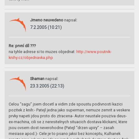
Jmeno neuvedeno
napsal:
7.2.2005 (10:21)
Re: první díl ???
na tyhle adrese si to muzes objednat:
http://www.poutnik-
knihy.cz/objednavka.php
Shaman
napsal:
23.3.2005 (22:13)
Celou “sagu” jsem docetl a vidim zde spoustu podivnosti kazici
pozitek z knih:- Patejl jedna jako superman, nemuze zemrit a veskere
prvky napeti jdou proto do ztracena- Autor neustale pouziva deus-
ex-machina, cili se z neresitelnych situacich dostava klickami, ktere
jsou ovsem dost neverohodne (Patejl “drzen upiry” – zasah
mesiase apod.)- Cele je to psano jaksi bez konceptu, Kulhanek