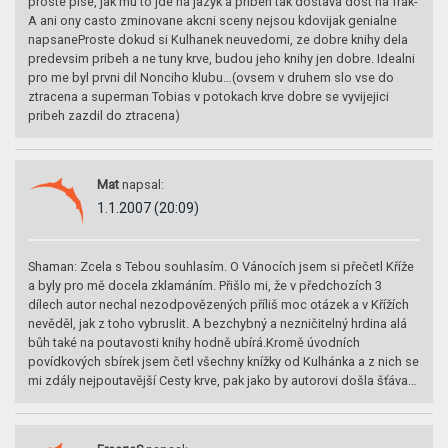
proste pise, jak mu to jde na jazyk a pribeh tak dostava dost na frak-
A ani ony casto zminovane akcni sceny nejsou kdovijak genialne
napsaneProste dokud si Kulhanek neuvedomi, ze dobre knihy dela
predevsim pribeh a ne tuny krve, budou jeho knihy jen dobre. Idealni
pro me byl prvni dil Nonciho klubu…(ovsem v druhem slo vse do
ztracena a superman Tobias v potokach krve dobre se vyvijejici
pribeh zazdil do ztracena)
Mat
napsal:
1.1.2007 (20:09)
Shaman: Zcela s Tebou souhlasím. O Vánocích jsem si přečetl Kříže
a byly pro mě docela zklamáním. Přišlo mi, že v předchozích 3
dílech autor nechal nezodpovězených příliš moc otázek a v Křížích
nevěděl, jak z toho vybruslit. A bezchybný a nezničitelný hrdina alá
bůh také na poutavosti knihy hodně ubírá.Kromě úvodních
povídkových sbírek jsem četl všechny knížky od Kulhánka a z nich se
mi zdály nejpoutavější Cesty krve, pak jako by autorovi došla šťáva…