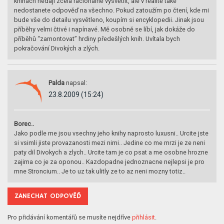
knihách nedají zcela racionálně vysvětlit, ale v realitě také
nedostanete odpověď na všechno. Pokud zatoužím po čtení, kde mi
bude vše do detailu vysvětleno, koupím si encyklopedii. Jinak jsou
příběhy velmi čtivé i napínavé. Mě osobně se líbí, jak dokáže do
příběhů “zamontovat” hrdiny předešlých knih. Uvítala bych
pokračování Divokých a zlých.
Palda
napsal:
23.8.2009 (15:24)
Borec..
Jako podle me jsou vsechny jeho knihy naprosto luxusni.. Urcite jste
si vsimli jiste provazanosti mezi nimi.. Jedine co me mrzi je ze neni
paty dil Divokych a zlych.. Urcite tam je co psat a me osobne hrozne
zajima co je za oponou.. Kazdopadne jednoznacne nejlepsi je pro
mne Stroncium.. Je to uz tak ulitly ze to az neni mozny totiz..
ZANECHAT ODPOVĚĎ
Pro přidávání komentářů se musíte nejdříve
přihlásit
.