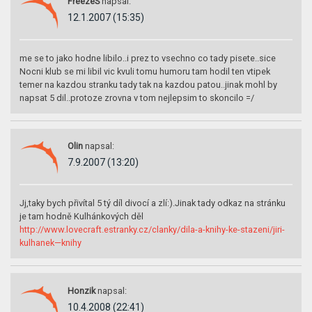
FreezeS
napsal:
12.1.2007 (15:35)
me se to jako hodne libilo..i prez to vsechno co tady pisete..sice
Nocni klub se mi libil vic kvuli tomu humoru tam hodil ten vtipek
temer na kazdou stranku tady tak na kazdou patou..jinak mohl by
napsat 5 dil..protoze zrovna v tom nejlepsim to skoncilo =/
Olin
napsal:
7.9.2007 (13:20)
Jj,taky bych přivítal 5 tý díl divocí a zlí:).Jinak tady odkaz na stránku
je tam hodně Kulhánkových děl
http://www.lovecraft.estranky.cz/clanky/dila-a-knihy-ke-stazeni/jiri-
kulhanek—knihy
Honzik
napsal:
10.4.2008 (22:41)