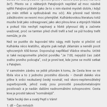
že?). Přesto se z některých Patejlových nepřátel až moc násilně
vylíhli Patejlovi přátelé (jako že to s nim vlastně mysleli dobře, i když
po měn stříleli a vydloubávali mu oči). Ale přesně nad těmito
záležitostmi se nesmí moc přemýšlet. Kulhánkovskou literaturu totiž
musíte brát jako odreagovaní, jako akci plnou krve a vtipných hlášek
a pokud Vás nechytí napínavý a hbitě plynoucí děj a začnete
uvažovat, proč se tamten před chvílí trefil a teď se půl hodiny trefit
nemůže, je zle.
Než se pustíte do kupování této ságy, měli byste si přečíst od
Kulhánka něco kratšího, abyste pak nebyli zklamáni a neměli pocit
vyhozených 650 korun. Doporučuji například Vládce strachu. Určitě
si také nezapomeňte přečíst povídku “Je 7.00, nejvyšší čas zabít
svého prvního policajta”, což je první text, kde jsme se mohli setkat
s Patejlem.
V samotném závěru se ještě přiznám k tomu, že Cesta krve se mi
líbila více a to z jednoho prostého důvodu – čtenáři daleko více
přilne k srdci nezkušený český novinář, než skoro-nepřemožitelný
superbojovník, jehož svaly jsou prorostlé pseudometalovými
posilovači a je nadán dalšími nadnormálními schopnostmi. Cesta
krve je prostě taková “normálnější”.
Takže hezký den a svatý Peytl s Vámi!
1. díl – Čas mrtvých