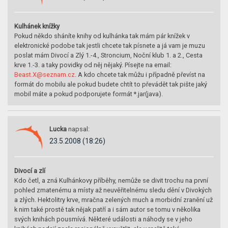
Kulhánek knížky
Pokud někdo sháníte knihy od kulhánka tak mám pár knížek v
elektronické podobe tak jestli chcete tak písnete a já vam je muzu
poslat mám Divocí a Zlý 1.-4., Stroncium, Noční klub 1. a 2., Cesta
krve 1.-3. a taky povidky od něj nějaký. Písejte na email:
Beast.X@seznam.cz
. A kdo chcete tak můžu i případně převíst na
formát do mobilu ale pokud budete chtít to převádět tak pište jaký
mobil máte a pokud podporujete formát *.jar(java).
Lucka
napsal:
23.5.2008 (18:26)
Divocí a zlí
Kdo četl, a zná Kulhánkovy příběhy, nemůže se divit trochu na první
pohled zmatenému a místy až neuvěřitelnému sledu dění v Divokých
a zlých. Hektolitry krve, mračna zelených much a morbidní zranění už
k nim také prostě tak nějak patří a i sám autor se tomu v několika
svých knihách pousmívá. Některé události a náhody se v jeho