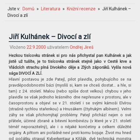
Jste v:
Domů
Literatura
Knižní recenze
Jiří Kulhánek –
Divocí a zlí
Jiří Kulhánek – Divocí a zlí
Vloženo
22.9.2000
uživatelem
Ondřej Jireš
Hezkou tisícovku stránek si pro nás přichystal pan Kulhánek a jak
jistě už tušíte, je to tisícovka stránek stejně jako v Cestě krve a
Vládcích strachu plná Divokého děje a Zlých záporáků. Vyšla nová
sága DIVOCÍ A ZLÍ.
Hlavní postavou je zde Patejl, pilot plavidla, pohybujícího se na
pravděpodobnostní bázi (myslíš si, kam se chceš dostat… a hle, si
tam) z 24. století. Malou (nebo spíše dost velkou) chybou v jeho
plavidle se však jednoho krásného dne nepřesune v prostoru, ale v
časoprostoru a objeví se v 21. století i se svými kámoši Elvírou
(strašně rychlou stařenkou) a Hnusákem (čtyřrukým albínem). Velmi
záhy se však přichomýtají problémy. Patejl přichází nejen o své
přátele, účinné zbraně a bitevní kombinézu (v které je v 21. století
téměř neporazitelný), ale i o nějaké končetiny a celkem důležité
orgány. A přitom ani pořádně neví proti komu bojuje. Život mu hned
od počátku otravují Kyberkentaur a Křižák, dvě technická monstra