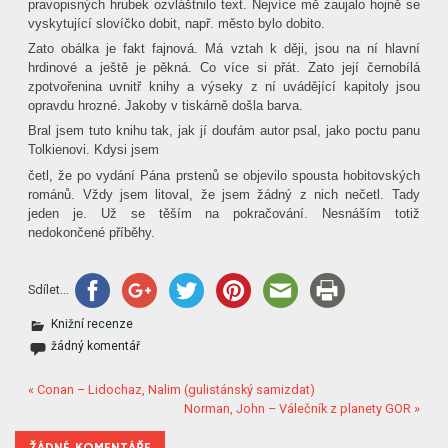
pravopisných hrubek ozvláštnilo text. Nejvíce mě zaujalo hojně se
vyskytující slovíčko dobit, např. město bylo dobito.
Zato obálka je fakt fajnová. Má vztah k ději, jsou na ní hlavní
hrdinové a ještě je pěkná. Co více si přát. Zato její černobílá
zpotvořenina uvnitř knihy a výseky z ní uvádějící kapitoly jsou
opravdu hrozné. Jakoby v tiskárně došla barva.
Bral jsem tuto knihu tak, jak jí doufám autor psal, jako poctu panu
Tolkienovi. Kdysi jsem
četl, že po vydání Pána prstenů se objevilo spousta hobitovských
románů. Vždy jsem litoval, že jsem žádný z nich nečetl. Tady
jeden je. Už se těším na pokračování. Nesnáším totiž
nedokončené příběhy.
Sdílet...
Knižní recenze
žádný komentář
« Conan – Lidochaz, Nalim (gulistánský samizdat)
Norman, John – Válečník z planety GOR »
ŽÁDNÉ KOMENTÁŘE