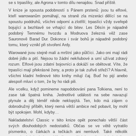
se s trpaslíky, ale Agrona v tomto dílu nenajdou. Snad příště.
V knize je spousta podobností s Pánem prstenů: jsou tu elfové,
kteří warrowanům pomáhají, na straně zla mizeráci dělící se na
spoustu poddruhů, všichni odporní a zlotřilí; trpaslíci vždy sveřepě
bojující a bezhlavě se vrhající do bitev. Les Děsín je nápadně
podobný Temnému hvozdu a Modruova železná věž zase
Sauronově Barad Dur. Dokonce i svár bohů je nápadně podobný
tomu, který vznikl při stvoření Ardy.
Warowané jsou stejně malí a mrštní jako půlčíci. Jako oni mají rádi
dobré jídlo a pití. Nejsou to žádní nekňubové a umí užívat zdravý
rozum. Elfové jsou zdatní bojovníci a dokáží se obětovat. Víte, že
trpaslíci mají překrásné ženy, a proto je tak zuřivě střeží? A hlavně,
všichni kladní hrdinové této knihy milují čaj. Buď ho pijí anebo
alespoň mluví o tom, že by ho rádi pili.
Ale vcelku, když pomineme napodobování pana Tolkiena, není to
zase tak špatná kniha. Jednotlivé události na sebe navazují
plynule a děj téměř nikde neklopýtá. Ten, kdo má zájem o
dobrodružný příběh, který nemá větší ambice než pobavit, by mohl
být spokojen. Mohl, kdyby…
Nakladatelství Classic v této knize opět ponechalo větší část
svých dlouhodobých nedostatků. Občas se ve větě vytratilo
písmenko, o čárkách a tečkách ani nemluvě. Také několik