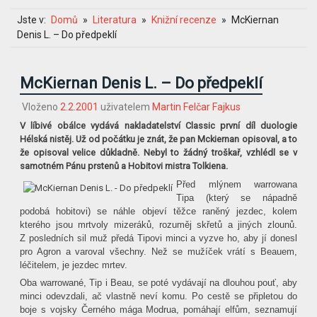
Jste v:
Domů
Literatura
Knižní recenze
McKiernan
Denis L. – Do předpeklí
McKiernan Denis L. – Do předpeklí
Vloženo
2.2.2001
uživatelem
Martin Felčar Fajkus
V líbivé obálce vydává nakladatelství Classic první díl duologie
Hélská nistěj. Už od počátku je znát, že pan Mckiernan opisoval, a to
že opisoval velice důkladně. Nebyl to žádný troškař, vzhlédl se v
samotném Pánu prstenů a Hobitovi mistra Tolkiena.
Před mlýnem warrowana
Tipa (který se nápadně
podobá hobitovi) se náhle objeví těžce raněný jezdec, kolem
kterého jsou mrtvoly mizeráků, rozuměj skřetů a jiných zlounů.
Z posledních sil muž předá Tipovi minci a vyzve ho, aby jí donesl
pro Agron a varoval všechny. Než se mužíček vrátí s Beauem,
léčitelem, je jezdec mrtev.
Oba warrowané, Tip i Beau, se poté vydávají na dlouhou pouť, aby
minci odevzdali, ač vlastně neví komu. Po cestě se připletou do
boje s vojsky Černého mága Modrua, pomáhají elfům, seznamují