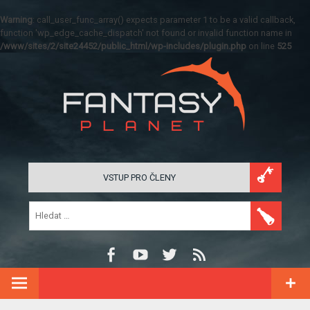
Warning
: call_user_func_array() expects parameter 1 to be a valid callback,
function 'wp_edge_cache_dispatch' not found or invalid function name in
/www/sites/2/site24452/public_html/wp-includes/plugin.php
on line
525
VSTUP PRO ČLENY