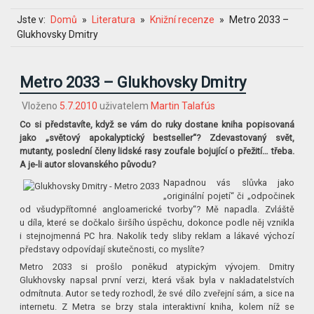
Jste v:
Domů
Literatura
Knižní recenze
Metro 2033 –
Glukhovsky Dmitry
Metro 2033 – Glukhovsky Dmitry
Vloženo
5.7.2010
uživatelem
Martin Talafús
Co si představíte, když se vám do ruky dostane kniha popisovaná
jako „světový apokalyptický bestseller“? Zdevastovaný svět,
mutanty, poslední členy lidské rasy zoufale bojující o přežití… třeba.
A je-li autor slovanského původu?
Napadnou vás slůvka jako
„originální pojetí“ či „odpočinek
od všudypřítomné angloamerické tvorby“? Mě napadla. Zvláště
u díla, které se dočkalo širšího úspěchu, dokonce podle něj vznikla
i stejnojmenná PC hra. Nakolik tedy sliby reklam a lákavé výchozí
představy odpovídají skutečnosti, co myslíte?
Metro 2033 si prošlo poněkud atypickým vývojem. Dmitry
Glukhovsky napsal první verzi, která však byla v nakladatelstvích
odmítnuta. Autor se tedy rozhodl, že své dílo zveřejní sám, a sice na
internetu. Z Metra se brzy stala interaktivní kniha, kolem níž se