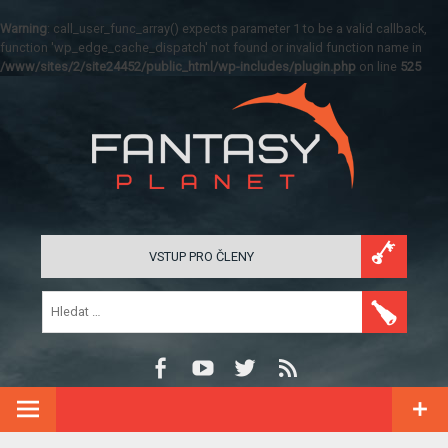
Warning
: call_user_func_array() expects parameter 1 to be a valid callback,
function 'wp_edge_cache_dispatch' not found or invalid function name in
/www/sites/2/site24452/public_html/wp-includes/plugin.php
on line
525
VSTUP PRO ČLENY