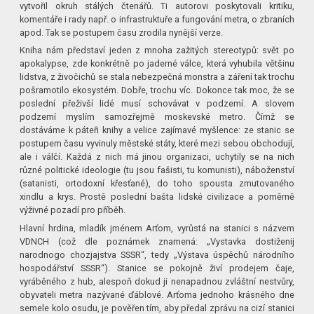
vytvořil okruh stálých čtenářů. Ti autorovi poskytovali kritiku,
komentáře i rady např. o infrastruktuře a fungování metra, o zbraních
apod. Tak se postupem času zrodila nynější verze.
Kniha nám představí jeden z mnoha zažitých stereotypů: svět po
apokalypse, zde konkrétně po jaderné válce, která vyhubila většinu
lidstva, z živočichů se stala nebezpečná monstra a záření tak trochu
pošramotilo ekosystém. Dobře, trochu víc. Dokonce tak moc, že se
poslední přeživší lidé musí schovávat v podzemí. A slovem
podzemí myslím samozřejmě moskevské metro. Čímž se
dostáváme k páteři knihy a velice zajímavé myšlence: ze stanic se
postupem času vyvinuly městské státy, které mezi sebou obchodují,
ale i válčí. Každá z nich má jinou organizaci, uchytily se na nich
různé politické ideologie (tu jsou fašisti, tu komunisti), náboženství
(satanisti, ortodoxní křesťané), do toho spousta zmutovaného
xindlu a krys. Prostě poslední bašta lidské civilizace a poměrně
výživné pozadí pro příběh.
Hlavní hrdina, mladík jménem Arťom, vyrůstá na stanici s názvem
VDNCH (což dle poznámek znamená: „Vystavka dostiženij
narodnogo chozjajstva SSSR“, tedy „Výstava úspěchů národního
hospodářství SSSR“). Stanice se pokojně živí prodejem čaje,
vyráběného z hub, alespoň dokud ji nenapadnou zvláštní nestvůry,
obyvateli metra nazývané ďáblové. Arťoma jednoho krásného dne
semele kolo osudu, je pověřen tím, aby předal zprávu na cizí stanici