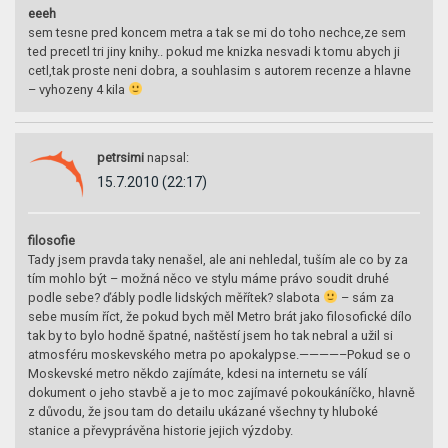
eeeh
sem tesne pred koncem metra a tak se mi do toho nechce,ze sem
ted precetl tri jiny knihy.. pokud me knizka nesvadi k tomu abych ji
cetl,tak proste neni dobra, a souhlasim s autorem recenze a hlavne
– vyhozeny 4 kila
petrsimi
napsal:
15.7.2010 (22:17)
filosofie
Tady jsem pravda taky nenašel, ale ani nehledal, tuším ale co by za
tím mohlo být – možná něco ve stylu máme právo soudit druhé
podle sebe? ďábly podle lidských měřítek? slabota
– sám za
sebe musím říct, že pokud bych měl Metro brát jako filosofické dílo
tak by to bylo hodně špatné, naštěstí jsem ho tak nebral a užil si
atmosféru moskevského metra po apokalypse.————–Pokud se o
Moskevské metro někdo zajímáte, kdesi na internetu se válí
dokument o jeho stavbě a je to moc zajímavé pokoukáníčko, hlavně
z důvodu, že jsou tam do detailu ukázané všechny ty hluboké
stanice a převyprávěna historie jejich výzdoby.