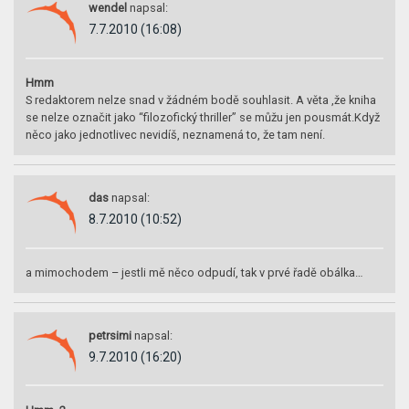
wendel
napsal:
7.7.2010 (16:08)
Hmm
S redaktorem nelze snad v žádném bodě souhlasit. A věta ,že kniha
se nelze označit jako “filozofický thriller” se můžu jen pousmát.Když
něco jako jednotlivec nevidíš, neznamená to, že tam není.
das
napsal:
8.7.2010 (10:52)
a mimochodem – jestli mě něco odpudí, tak v prvé řadě obálka…
petrsimi
napsal:
9.7.2010 (16:20)