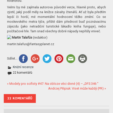
hodnotou.
Velmi by mě zajímala autorova původní verze, hlavně proto, abych
zjistil, jaký podíl měly na knížce zásahy čtenářů. Ať už byla předtím
lepší či horší, mé momentální hodnocení těžko změní. Co se
moskevského metra týče, příště dám přednost buď poznávacímu
zájezdu (jako netradiční turistické lákadlo kniha funguje), nebo
počítačové hře. Tam snad všechny dobré nápady nepřišly vniveč.
Martin Talafús
(redaktor)
martin.talafus@fan­tasyplanet.cz
Sdílet...
Knižní recenze
22 komentářů
« Modely pro scifisty #47: Na obloze věci divné (4) – „DFS 346 “
Andrzej Pilipiuk: Viset může každý (PR) »
22 KOMENTÁŘŮ