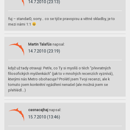
14.7.2010 (23:13)
fuj – standarD, sorry… co se týče pravopisu a větné skladby, je to
mezi námi 1:1
Martin Talafús
napsal:
14.7.2010 (23:19)
když už tady otravuji: Petře, co Ty si myslíš o těch “převratných
filosofických myšlenkách” (jak to v mnohých recenzích vyznívá),
kterými nás Metro obohacuje? Prolétl jsem Tvoji recenzi, ale k
tomuto jsem konkrétní vyjádření nenašel (ale možná jsem se
přehlédl…)
casnacajhaj
napsal:
15.7.2010 (13:46)