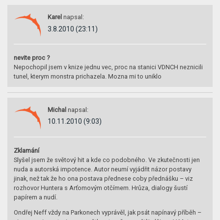
Karel
napsal:
3.8.2010 (23:11)
nevite proc ?
Nepochopil jsem v knize jednu vec, proc na stanici VDNCH neznicili
tunel, kterym monstra prichazela. Mozna mi to uniklo
Michal
napsal:
10.11.2010 (9:03)
Zklamání
Slyšel jsem že světový hit a kde co podobného. Ve zkutečnosti jen
nuda a autorská impotence. Autor neumí vyjádřit názor postavy
jinak, než tak že ho ona postava přednese coby přednášku – viz
rozhovor Huntera s Arťomovým otčímem. Hrůza, dialogy šustí
papírem a nudí.
Ondřej Neff vždy na Parkonech vyprávěl, jak psát napínavý příběh –