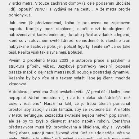
v srdci metra. V touze zachránit domov (a celé podzemní útočiště
lidí), opouští VDNCH a vydává se na cestu… A že metra projde
pořádný kus.
Jak jsem již předznamenal, kniha je postavena na zajímavém
nápadu. Konflikty mezi stanicemi, napětí mezi ideologiemi či
náboženstvími, konkurenční boj, do toho příval povídaček a legend,
které se v izolovaném světě lidí rodí dennodenně, to všechno tvoří
nablýskané šachové pole, jen položit figurky. Těšíte se? Já se také
těšil. Realita však tak slavná není. Bohužel.
Prvním z problémů Metra 2033 je autorova práce s jazykem a
struktura příběhu vůbec. Jazykové prostředky neoslní, popisné
pasáže (např. o dějinách metra) nudí, souboje postrádají dynamiku.
Řešením by bylo více si s textem vyhrát, lépe jej členit, mnohde
zkracovat.
V doslovu je uvedena Glukhovského věta: „V první části knihy jsem
nepopsal žádné monstrum (…) Je to daleko strašidelnější než
cokoliv reálného.“ Naráží na fakt, že je třeba čtenáři ponechat
prostor, aby zapojil vlastní fantazii, aby se skutečně bál. Ani tohle
v Metru nefunguje. Zezačátku skutečně nejsou netvoři popisovaní,
ale že by to zvýšilo děsivost anebo napětí? Nikoliv. Čtenářova
představivost musí být provokována a škádlena, aby si vytvořila
daný obraz, autor ji musí šikovně vést. Což se zde neděje. Věta ve
stylu „Přišlo pět příšer“ mě vážně nevystraší, ani mě nenavnadí