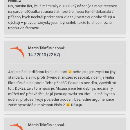
Hmm_2
No, musím říct, že já mám taky o 180° jiný názor (viz moje recenze
na sardenu)Obálka strašná / atmosféra metra téměř dokonalá /
příšerky bych nechtěl potkat sám v lese / postavy v pohodě žijí a
dýchají – pravda, vždycky jsem byl snílek, takže to chce možná
trochu víc fantazie
Martin Talafús
napsal:
14.7.2010 (22:57)
Asi jste četli odlišnou knihu chlapci
nebo jste jen zvyklí na jiný
standart… ale nic proti :)wendel: můžeš rozepsat, v čem je kniha
filosofická a co podle Tebe přináší? Pokud to nevidím, vysvětli mi
to… Dokaž, že v tom něco je. Možná jsem ten debil já, možná Ty,
můžeš mě přesvědčit, že já jsem opravdu ten idot – a měl bys to
udělat, protože Tvoje poslední osočení bez řádné argumentace
zatím vypovídá o možnosti číslo 2
Děkuju.
Martin Talafús
napsal: