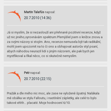
Martin Talafús
napsal:
20.7.2010 (14:36)
Já si myslím, že si nezaslouží ani přehnaně pozitivní recenze, když
už nic jiného,vyrovnávám spektrum.Přemýšlel jsem o knížce znovu a
za svými názory si stojím. Ano, recenze nemusela být tak radikální,
mohl jsem upozornit na to či ono a obhajovat autorův styl psaní,
abych náhodou neurazil lidi s jiným názorem, ale pak bych jen
mystfikoval a říkal něco, co si skutečně nemyslím.
Petr
napsal:
20.7.2010 (22:15)
Pražák a dle mého nic moc, ale zase ne vyloženě špatný. Nalákala
mě obálka ve stylu Falloutu, i nastínění zápletky, ale celé to bylo
takové ehhh… placaté. Moje hodnocení 6/10.