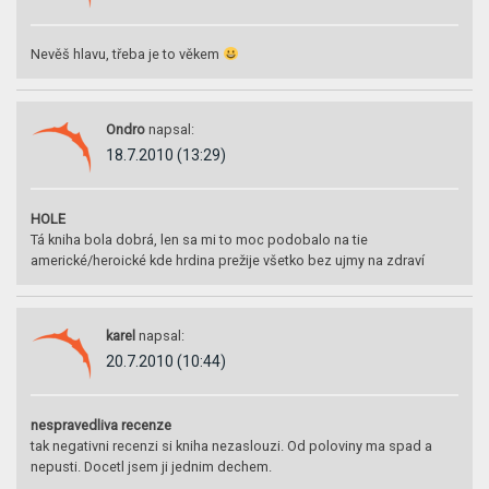
Nevěš hlavu, třeba je to věkem
Ondro
napsal:
18.7.2010 (13:29)
HOLE
Tá kniha bola dobrá, len sa mi to moc podobalo na tie
americké/heroické kde hrdina prežije všetko bez ujmy na zdraví
karel
napsal:
20.7.2010 (10:44)
nespravedliva recenze
tak negativni recenzi si kniha nezaslouzi. Od poloviny ma spad a
nepusti. Docetl jsem ji jednim dechem.