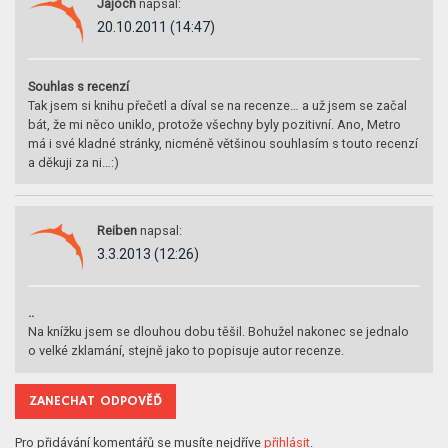
Jajoch
napsal:
20.10.2011 (14:47)
Souhlas s recenzí
Tak jsem si knihu přečetl a díval se na recenze… a už jsem se začal
bát, že mi něco uniklo, protože všechny byly pozitivní. Ano, Metro
má i své kladné stránky, nicméně většinou souhlasím s touto recenzí
a děkuji za ni…:)
Reiben
napsal:
3.3.2013 (12:26)
..
Na knížku jsem se dlouhou dobu těšil. Bohužel nakonec se jednalo
o velké zklamání, stejně jako to popisuje autor recenze.
ZANECHAT ODPOVĚĎ
Pro přidávání komentářů se musíte nejdříve
přihlásit
.