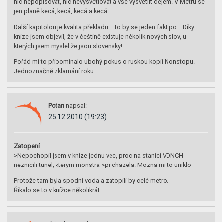
nic nepopisovat, nic nevysvětlovat a vše vysvětlit dějem. V Metru se
jen planě kecá, kecá, kecá a kecá.
Další kapitolou je kvalita překladu – to by se jeden fakt po… Díky
knize jsem objevil, že v češtině existuje několik nových slov, u
kterých jsem myslel že jsou slovensky!
Pořád mi to připomínalo ubohý pokus o ruskou kopii Nonstopu.
Jednoznačně zklamání roku.
Potan
napsal:
25.12.2010 (19:23)
Zatopení
>Nepochopil jsem v knize jednu vec, proc na stanici VDNCH
neznicili tunel, kterym monstra >prichazela. Mozna mi to uniklo
Protože tam byla spodní voda a zatopili by celé metro.
Říkalo se to v knížce několikrát …