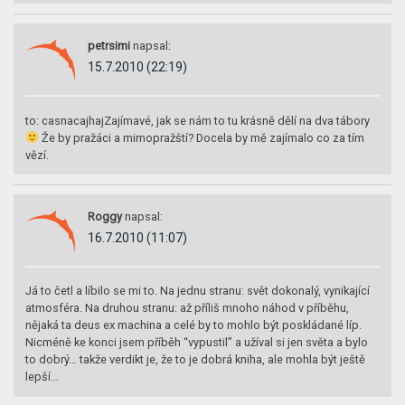
petrsimi
napsal:
15.7.2010 (22:19)
to: casnacajhajZajímavé, jak se nám to tu krásně dělí na dva tábory
Že by pražáci a mimopražští? Docela by mě zajímalo co za tím
vězí.
Roggy
napsal:
16.7.2010 (11:07)
Já to četl a líbilo se mi to. Na jednu stranu: svět dokonalý, vynikající
atmosféra. Na druhou stranu: až příliš mnoho náhod v příběhu,
nějaká ta deus ex machina a celé by to mohlo být poskládané líp.
Nicméně ke konci jsem příběh “vypustil” a užíval si jen světa a bylo
to dobrý… takže verdikt je, že to je dobrá kniha, ale mohla být ještě
lepší…