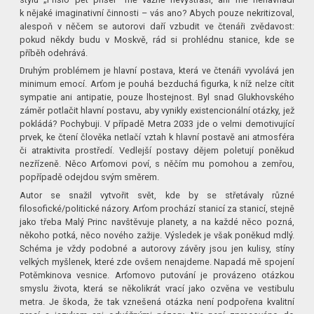
k nějaké imaginativní činnosti – vás ano? Abych pouze nekritizoval,
alespoň v něčem se autorovi daří vzbudit ve čtenáři zvědavost:
pokud někdy budu v Moskvě, rád si prohlédnu stanice, kde se
příběh odehrává.
Druhým problémem je hlavní postava, která ve čtenáři vyvolává jen
minimum emocí. Arťom je pouhá bezduchá figurka, k níž nelze cítit
sympatie ani antipatie, pouze lhostejnost. Byl snad Glukhovského
záměr potlačit hlavní postavu, aby vynikly existencionální otázky, jež
pokládá? Pochybuji. V případě Metra 2033 jde o velmi demotivující
prvek, ke čtení člověka netlačí vztah k hlavní postavě ani atmosféra
či atraktivita prostředí. Vedlejší postavy dějem poletují poněkud
nezřízeně. Něco Arťomovi poví, s něčím mu pomohou a zemřou,
popřípadě odejdou svým směrem.
Autor se snažil vytvořit svět, kde by se střetávaly různé
filosofické/po­litické názory. Arťom prochází stanicí za stanicí, stejně
jako třeba Malý Princ navštěvuje planety, a na každé něco pozná,
někoho potká, něco nového zažije. Výsledek je však poněkud mdlý.
Schéma je vždy podobné a autorovy závěry jsou jen kulisy, stíny
velkých myšlenek, které zde ovšem nenajdeme. Napadá mě spojení
Potěmkinova vesnice. Arťomovo putování je provázeno otázkou
smyslu života, která se několikrát vrací jako ozvěna ve vestibulu
metra. Je škoda, že tak vznešená otázka není podpořena kvalitní