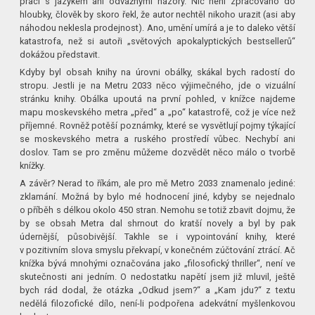
prací s jazykem ani odvážnými názory. Nic není zpracováno do
hloubky, člověk by skoro řekl, že autor nechtěl nikoho urazit (asi aby
náhodou neklesla prodejnost). Ano, umění umírá a je to daleko větší
katastrofa, než si autoři „světových apokalyptických bestsellerů“
dokážou představit.
Kdyby byl obsah knihy na úrovni obálky, skákal bych radostí do
stropu. Jestli je na Metru 2033 něco výjimečného, jde o vizuální
stránku knihy. Obálka upoutá na první pohled, v knížce najdeme
mapu moskevského metra „před“ a „po“ katastrofě, což je více než
příjemné. Rovněž potěší poznámky, které se vysvětlují pojmy týkající
se moskevského metra a ruského prostředí vůbec. Nechybí ani
doslov. Tam se pro změnu můžeme dozvědět něco málo o tvorbě
knížky.
A závěr? Nerad to říkám, ale pro mě Metro 2033 znamenalo jediné:
zklamání. Možná by bylo mé hodnocení jiné, kdyby se nejednalo
o příběh s délkou okolo 450 stran. Nemohu se totiž zbavit dojmu, že
by se obsah Metra dal shrnout do kratší novely a byl by pak
údernější, působivější. Takhle se i vypointování knihy, které
v pozitivním slova smyslu překvapí, v konečném zúčtování ztrácí. Ač
knížka bývá mnohými označována jako „filosofický thriller“, není ve
skutečnosti ani jedním. O nedostatku napětí jsem již mluvil, ještě
bych rád dodal, že otázka „Odkud jsem?“ a „Kam jdu?“ z textu
nedělá filozofické dílo, není-li podpořena adekvátní myšlenkovou