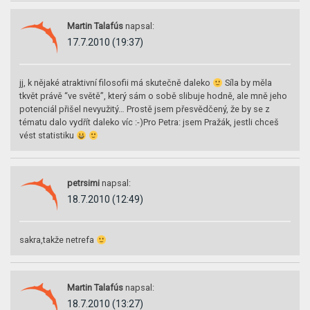
Martin Talafús
napsal:
17.7.2010 (19:37)
jj, k nějaké atraktivní filosofii má skutečně daleko
Síla by měla
tkvět právě “ve světě”, který sám o sobě slibuje hodně, ale mně jeho
potenciál přišel nevyužitý… Prostě jsem přesvědčený, že by se z
tématu dalo vydřít daleko víc :-)Pro Petra: jsem Pražák, jestli chceš
vést statistiku
petrsimi
napsal:
18.7.2010 (12:49)
sakra,takže netrefa
Martin Talafús
napsal:
18.7.2010 (13:27)