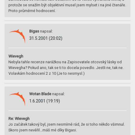
protože se snažím být objektivní musel jsem mylset i na jiné čtenáře.
Proto průměrné hodnocení.
Bigas
napsal:
31.5.2001 (20:02)
Wievegh
Nebyla tahle recenze narážkou na Zapisovatele otcovský lásky od
Wievegha? Pokud ano, tak se ti to docela povedlo. Jestli ne, tak ne.
Volavkám hodnocení 2 z 10 (Je to nesmysl.)
Wotan Blade
napsal:
1.6.2001 (19:19)
Re: Wievegh
Jo začátek takový byl, jsem nesmírně rád, že si toho někdo všimnul.
Skoro jsem nevěřil…máš mé díky Bigasi.