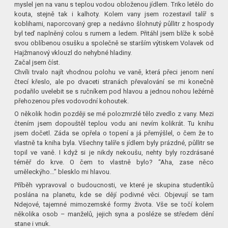
myslel jen na vanu s teplou vodou obloženou jídlem. Triko letělo do
kouta, stejně tak i kalhoty. Kolem vany jsem rozestavil talíř s
koblihami, naporcovaný grep a nedávno šlohnutý půllitr z hospody
byl teď naplněný colou s rumem a ledem. Přitáhl jsem blíže k sobě
svou oblíbenou osušku a společně se starším výtiskem Volavek od
Hajžmanový vklouzl do nehybné hladiny.
Začal jsem číst.
Chvíli trvalo najít vhodnou polohu ve vaně, která přeci jenom není
čtecí křeslo, ale po dvaceti stranách převalování se mi konečně
podařilo uvelebit se s ručníkem pod hlavou a jednou nohou ležérně
přehozenou přes vodovodní kohoutek.
O několik hodin později se mé polozmrzlé tělo zvedlo z vany. Mezi
čtením jsem dopouštěl teplou vodu ani nevím kolikrát. Tu knihu
jsem dočetl. Záda se opřela o topení a já přemýšlel, o čem že to
vlastně ta kniha byla. Všechny talíře s jídlem byly prázdné, půllitr se
topil ve vaně. I když si je nikdy nekoušu, nehty byly rozdrásané
téměř do krve. O čem to vlastně bylo? “Aha, zase něco
uměleckýho…” blesklo mi hlavou.
Příběh vypravoval o budoucnosti, ve které je skupina studentíků
poslána na planetu, kde se dějí podivné věci. Objevují se tam
Ndejové, tajemné mimozemské formy života. Vše se točí kolem
několika osob – manželů, jejich syna a posléze se středem dění
stane i vnuk.