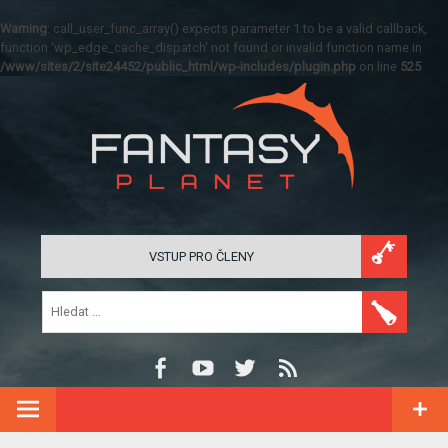
Warning
: call_user_func_array() expects parameter 1 to be a valid callback,
function 'wp_edge_cache_dispatch' not found or invalid function name in
/www/sites/2/site24452/public_html/wp-includes/plugin.php
on line
525
VSTUP PRO ČLENY