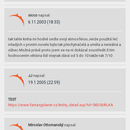
sicco
napsal:
6.11.2003 (18:33)
tak tahle kniha mi hodně sedla svojí atmosférou.Jenže použitá řeč
mladých v prvním novele byla tak přechytračelá a uměla a nereálná a
vůbec.Možná právě proto jsem se na ní dokázal soustředit.S tim
hodnocením většina lídí stejnak dává od 5 do 10 takže tak 7/10
JJ
napsal:
19.1.2005 (22:59)
TEST
https://www.fantasyplanet.cz/knihy_detail.asp?id=582OBÁLKA
Miroslav Ottomanský
napsal: