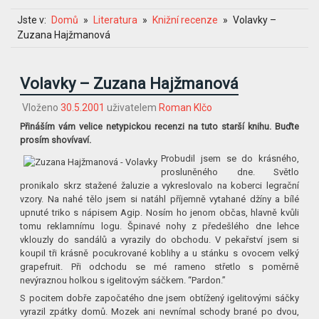
Jste v:
Domů
Literatura
Knižní recenze
Volavky –
Zuzana Hajžmanová
Volavky – Zuzana Hajžmanová
Vloženo
30.5.2001
uživatelem
Roman Klčo
Přináším vám velice netypickou recenzi na tuto starší knihu. Buďte
prosím shovívaví.
Probudil jsem se do krásného,
prosluněného dne. Světlo
pronikalo skrz stažené žaluzie a vykreslovalo na koberci legrační
vzory. Na nahé tělo jsem si natáhl příjemně vytahané džíny a bílé
upnuté triko s nápisem Agip. Nosím ho jenom občas, hlavně kvůli
tomu reklamnímu logu. Špinavé nohy z předešlého dne lehce
vklouzly do sandálů a vyrazily do obchodu. V pekařství jsem si
koupil tři krásně pocukrované koblihy a u stánku s ovocem velký
grapefruit. Při odchodu se mé rameno střetlo s poměrně
nevýraznou holkou s igelitovým sáčkem. “Pardon.”
S pocitem dobře započatého dne jsem obtížený igelitovými sáčky
vyrazil zpátky domů. Mozek ani nevnímal schody brané po dvou,