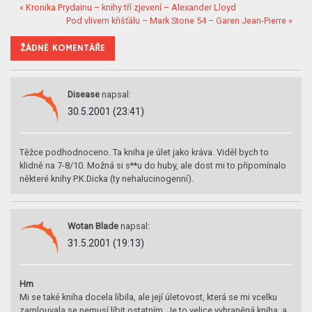
« Kronika Prydainu – knihy tří zjevení – Alexander Lloyd
Pod vlivem křišťálu – Mark Stone 54 – Garen Jean-Pierre »
ŽÁDNÉ KOMENTÁŘE
Disease
napsal:
30.5.2001 (23:41)
Těžce podhodnoceno. Ta kniha je úlet jako kráva. Viděl bych to
klidně na 7-8/10. Možná si s**u do huby, ale dost mi to připomínalo
některé knihy P.K.Dicka (ty nehalucinogenní).
Wotan Blade
napsal:
31.5.2001 (19:13)
Hm
Mi se také kniha docela líbila, ale její úletovost, která se mi vcelku
zamlouvala se nemusí líbit ostatním. Je to velice vyhraněná kniha, a