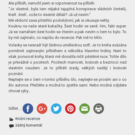
Ale příběh, nemohl jsem si vzpomenout na příběh.
“Jo vlastně…byla tam nějaká tajuplná konspirace vládních činitelů,
kteří…kteří…cože to vlastně dělali? Já už nevím.”
Mé vědomí zase přistihlo podvědomí, jak si okusuje nehty.
Kouknu na naše staré kukačky. Šest hodin ve vaně. Hm, fakt super.
Já se namáhám šest hodin se čtením a pak nevím o čem to bylo. To
by mě zajímalo, co napíšu do recenze. Pak mě to trklo.
Volavky se nesnaží být žádnou uměleckou scifi. Je to kniha svázána
poměrně zajímavým příběhem s několika hlavními hrdiny. Není to
však ponurost knihy, která mě donutila ničit pěstěné ruce. Tohle dílo
je převážně o pocitech. Pocitech marnosti, krutosti a bezmoci nad
vlastním osudem. Je to příběh zrady, velkých nadějí i krutosti
poznání.
Neptejte se o čem v tomto příběhu šlo, neptejte se prosím ani o co
šlo autorce. Přečtěte a možná to zjistíte sami. Nebo možná odjdete
chovat ryby…
Sdílet...
Knižní recenze
žádný komentář