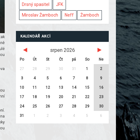
Drsný spasitel
JFK
Miroslav Žamboch
Neff
Žamboch
KALENDÁŘ AKCÍ
tak
cně
ulé
srpen 2026
hou
Po
Út
St
Čt
pá
So
Ne
ova
27
28
29
30
31
1
2
3
4
5
6
7
8
9
10
11
12
13
14
15
16
nou
nní
17
18
19
20
21
22
23
24
25
26
27
28
29
30
ní.
31
1
2
3
4
5
6
ona
yky
vou