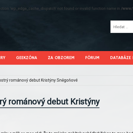
function 'wp_edge_cache_dispatch' not found or invalid function name in
/www/s
HRY
GEEKZÓNA
ZA OBZOREM
FÓRUM
DATABÁZE 
ě ostrý románový debut Kristýny Sněgoňové
trý románový debut Kristýny