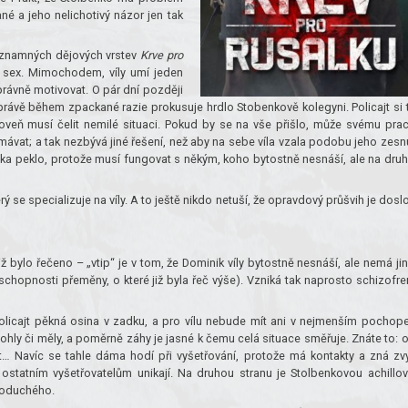
né a jeho nelichotivý názor jen tak
významných dějových vrstev
Krve pro
a sex. Mimochodem, víly umí jeden
správně motivovat. O pár dní později
a právě během zpackané razie prokusuje hrdlo Stobenkově kolegyni. Policajt si 
oveň musí čelit nemilé situaci. Pokud by se na vše přišlo, může svému pra
vat; a tak nezbývá jiné řešení, než aby na sebe víla vzala podobu jeho zesn
nika peklo, protože musí fungovat s někým, koho bytostně nesnáší, ale na dru
se specializuje na víly. A to ještě nikdo netuší, že opravdový průšvih je dosl
již bylo řečeno – „vtip“ je v tom, že Dominik víly bytostně nesnáší, ale nemá ji
schopnosti přeměny, o které již byla řeč výše). Vzniká tak naprosto schizofre
licajt pěkná osina v zadku, a pro vílu nebude mít ani v nejmenším pochope
mohly či měly, a poměrně záhy je jasné k čemu celá situace směřuje. Znáte to: 
t… Navíc se tahle dáma hodí při vyšetřování, protože má kontakty a zná zv
 ostatním vyšetřovatelům unikají. Na druhou stranu je Stolbenkovou achillo
noduchého.