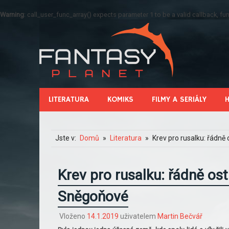
Warning
: call_user_func_array() expects parameter 1 to be a valid callback, 
LITERATURA
KOMIKS
FILMY A SERIÁLY
Jste v:
Domů
Literatura
Krev pro rusalku: řádn
Krev pro rusalku: řádně os
Sněgoňové
Vloženo
14.1.2019
uživatelem
Martin Bečvář