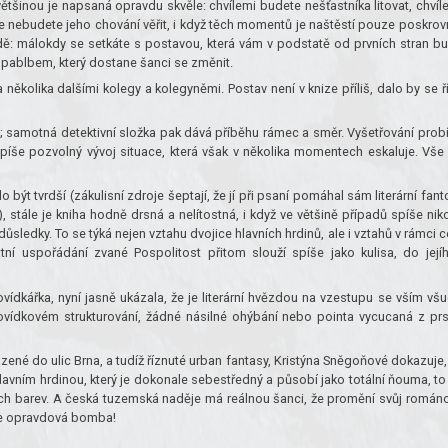
ětšinou je napsaná opravdu skvěle: chvílemi budete nešťastníka litovat, chvíl
e nebudete jeho chování věřit, i když těch momentů je naštěstí pouze poskrov
dě: málokdy se setkáte s postavou, která vám v podstatě od prvních stran b
pablbem, který dostane šanci se změnit.
ěkolika dalšími kolegy a kolegyněmi. Postav není v knize příliš, dalo by se ří
y; samotná detektivní složka pak dává příběhu rámec a směr. Vyšetřování prob
píše pozvolný vývoj situace, která však v několika momentech eskaluje. Vše
být tvrdší (zákulisní zdroje šeptají, že jí při psaní pomáhal sám literární fan
 stále je kniha hodně drsná a nelítostná, i když ve většině případů spíše niko
h důsledky. To se týká nejen vztahu dvojice hlavních hrdinů, ale i vztahů v rámci c
tátní uspořádání zvané Pospolitost přitom slouží spíše jako kulisa, do její
dkářka, nyní jasně ukázala, že je literární hvězdou na vzestupu se vším všu
vídkovém strukturování, žádné násilné ohýbání nebo pointa vycucaná z prs
zené do ulic Brna, a tudíž říznuté urban fantasy, Kristýna Sněgoňové dokazuje,
hlavním hrdinou, který je dokonale sebestředný a působí jako totální ňouma, to
ch barev. A česká tuzemská naděje má reálnou šanci, že promění svůj román
e opravdová bomba!