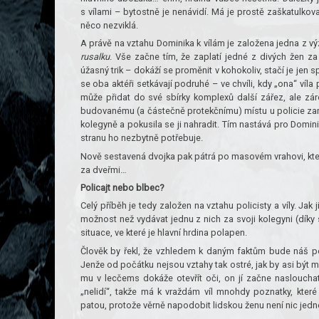
s vílami – bytostně je nenávidí. Má je prostě zaškatulkova
něco nezviklá.
A právě na vztahu Dominika k vílám je založena jedna z 
rusalku
. Vše začne tím, že zaplatí jedné z divých žen z
úžasný trik – dokáží se proměnit v kohokoliv, stačí je jen 
se oba aktéři setkávají podruhé – ve chvíli, kdy „ona“ víl
může přidat do své sbírky komplexů další zářez, ale zár
budovanému (a částečně protekčnímu) místu u policie zamá
kolegyně a pokusila se ji nahradit. Tím nastává pro Domi
stranu ho nezbytně potřebuje.
Nově sestavená dvojka pak pátrá po masovém vrahovi, který 
za dveřmi…
Policajt nebo blbec?
Celý příběh je tedy založen na vztahu policisty a víly. Jak 
možnost než vydávat jednu z nich za svoji kolegyni (díky 
situace, ve které je hlavní hrdina polapen.
Člověk by řekl, že vzhledem k daným faktům bude náš po
Jenže od počátku nejsou vztahy tak ostré, jak by asi být 
mu v lecčems dokáže otevřít oči, on jí začne nasloucha
„nelidí“, takže má k vraždám víl mnohdy poznatky, které
patou, protože věrně napodobit lidskou ženu není nic jed