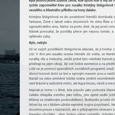
Byla jednou jedna úžasná země, kde spolu lidé a víly žili
rychle zapomeňte! Krev pro rusalku Kristýny Sněgoňové t
veselého a šťastného příběhu na hony daleko.
Kristýna Sněgoňová se do povědomí čtenářů dostávala d
fantasie, Ženě s labutí nebo sbornících Ve stínu Říše a
vypravěčského umu. Nelze se proto divit, že její první ro
hlásek ponoukal, že povídky přece jen nejsou román, 
vylámalo zuby…
Bylo, nebylo
Už ve svých povídkách Sněgoňová ukázala, že jí tvorba z
cizí. V
Krvi pro rusalku
vezme čtenáře do světa, ve kterém
rusalky, víly a meluzíny. Jenže právě tyto nelidské bytosti
přežívají na jejím okraji, žijí své bídné existence a na přeži
Lidé se je pomocí speciálních sociálních programů snaží po
divocí tvorové živící se krví a syrovým masem jsou a navžd
Naráží na sebe umíněná lidská snaha změnit nezměnitelné 
není krásné a radostné místo, ale kupa hnusu, násilí a mezi
Nejinak je tomu i v Brně, kde působí jako policista hlav
čekáte chlapíka ostrého jako břitvu, jste úplně vedle (v
křížený se sňatkovým podvodníkem). Stolbenko je totiž ch
léčení by se s klidem uživila nejméně trojice psychiatrů. 
dozvíme pouze v náznacích, ale s přibývajícími stranami 
hlavního ubožáka… ehm, hrdinu vůbec nešetřila. Důležitý 