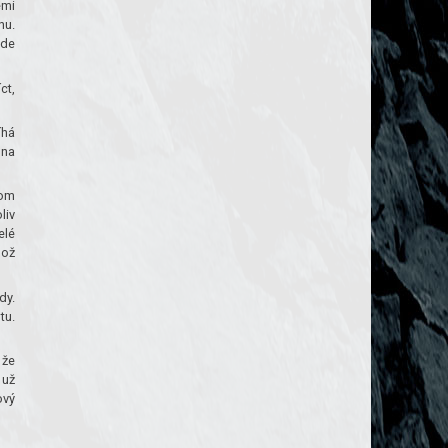
emi
nu.
ude
ct,
íhá
 na
tom
liv
elé
hož
dy.
tu.
 že
 už
ový