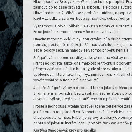
Hlavní postava
Krve pro rusalku
je trochu rozporuplná. Pov
žasnout, co to zase provádí za blbosti… ale občas autorc
Hlavní hrdina celý příběh bez problému utáhne, a poprav
ležet v žaludku a zároveň bude sympatická; sebestředným 
Významnou složkou příběhu je i vztah Dominika s otcem a n
že se jedná o komorní drama v čele s hlavní dvojicí.
Hnacím motorem celé knihy jsou vztahy lidí a druhé stran
pomalu, postupně; nečekejte žádnou zběsilou akci, ale s
sebe logicky sedí, na náhody se v tomto příběhu nehraje.
Sněgoňová si nebere servítky, a i když mnoho věcí by mohlo 
František Kotleta, takže ona měkkost je trochu s podivem),
přímým vylíčením násilí a brutality, ale skrze vztahy a jejic
společnosti, které také hrají významnou roli. Fiktivní s
vysvětlování se autorka příliš nepouští.
Jestliže Sněgoňová byla doposud brána jako úspěšná poví
S románem si poradila bez zaváhání; žádné stopy po po
Suverénní výkon, který si zaslouží respekt a přízeň čtenářů.
Prostě a jednoduše: v téhle noirově laděné detektivce zasa
je dámou ostrou jako břitva. Napsat funkční detektivku s 
chce spoustu kumštu. Příběh je syrový a laděný do temný
debut v nějakou tu literární cenu, protože
Krev pro rusalku
j
Kristýna Sněgoňová: Krev pro rusalku