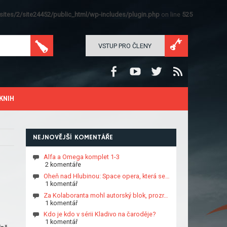
ites/2/site24452/public_html/wp-includes/plugin.php
on line
525
VSTUP PRO ČLENY
KNIH
NEJNOVĚJŠÍ KOMENTÁŘE
Alfa a Omega komplet 1-3
2 komentáře
Oheň nad Hlubinou: Space opera, která se…
1 komentář
Za Kolaboranta mohl autorský blok, prozr…
1 komentář
Kdo je kdo v sérii Kladivo na čaroděje?
1 komentář