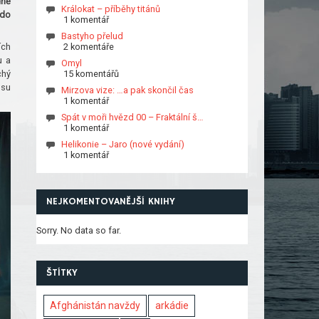
dně
Králokat – příběhy titánů
 do
1 komentář
Bastyho přelud
ích
2 komentáře
u a
Omyl
chý
15 komentářů
usu
Mirzova vize: …a pak skončil čas
1 komentář
Spát v moři hvězd 00 – Fraktální š…
1 komentář
Helikonie – Jaro (nové vydání)
1 komentář
NEJKOMENTOVANĚJŠÍ KNIHY
Sorry. No data so far.
ŠTÍTKY
Afghánistán navždy
arkádie