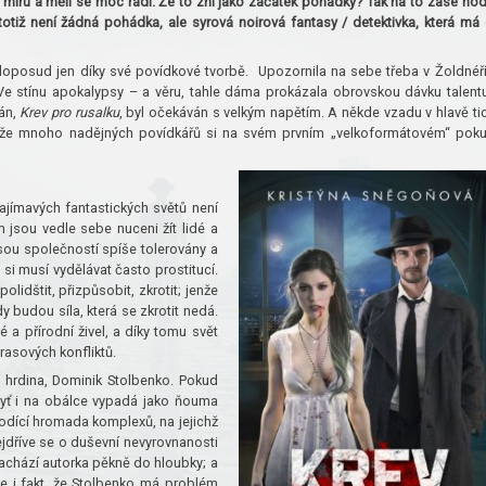
 v míru a měli se moc rádi. Že to zní jako začátek pohádky? Tak na to zase ho
otiž není žádná pohádka, ale syrová noirová fantasy / detektivka, která má
oposud jen díky své povídkové tvorbě. Upozornila na sebe třeba v Žoldnéř
 Ve stínu apokalypsy – a věru, tahle dáma prokázala obrovskou dávku talent
mán,
Krev pro rusalku
, byl očekáván s velkým napětím. A někde vzadu v hlavě ti
a že mnoho nadějných povídkářů si na svém prvním „velkoformátovém“ pok
ajímavých fantastických světů není
 jsou vedle sebe nuceni žít lidé a
 jsou společností spíše tolerovány a
tí si musí vydělávat často prostitucí.
lidštit, přizpůsobit, zkrotit; jenže
y budou síla, která se zkrotit nedá.
a přírodní živel, a díky tomu svět
rasových konfliktů.
ní hrdina, Dominik Stolbenko. Pokud
ždyť i na obálce vypadá jako ňouma
odící hromada komplexů, na jejichž
Nejdříve se o duševní nevyrovnanosti
zachází autorka pěkně do hloubky; a
je i fakt, že Stolbenko má problém