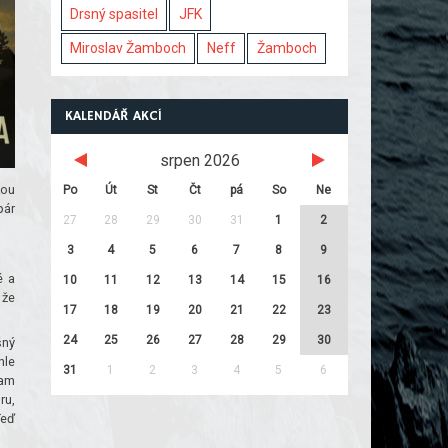
Drsný spasitel
JFK
Miroslav Žamboch
Neff
Žamboch
KALENDÁŘ AKCÍ
srpen 2026
kou
Po
Út
St
Čt
pá
So
Ne
pár
27
28
29
30
31
1
2
3
4
5
6
7
8
9
é a
10
11
12
13
14
15
16
 že
17
18
19
20
21
22
23
24
25
26
27
28
29
30
šný
hle
31
1
2
3
4
5
6
tam
ru,
Teď