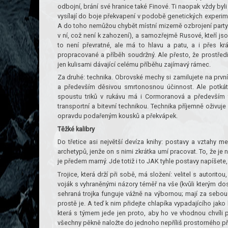
odbojní, brání své hranice také Finové. Ti naopak vždy byli
vysílají do boje překvapení v podobě genetických experim
A do toho nemůžou chybět místní mizerně ozbrojení partyzá
v ní, což není k zahození), a samozřejmě Rusové, kteří js
to není převratné, ale má to hlavu a patu, a i přes krá
propracované a příběh soudržný. Ale přesto, že prostředí a 
jen kulisami dávající celému příběhu zajímavý rámec.
Za druhé: technika. Obrovské mechy si zamilujete na první 
a především děsivou smrtonosnou účinnost. Ale potkáte
spoustu triků v rukávu má i Cormoranová a především f
transportní a bitevní technikou. Technika příjemně oživuje 
opravdu podařeným kousků a překvápek.
Těžké kalibry
Do třetice asi největší devíza knihy: postavy a vztahy me
archetypů, jenže on s nimi zkrátka umí pracovat. To, že j
je předem marný. Jde totiž i to JAK tyhle postavy napíšete,
Trojice, která drží při sobě, má složení: velitel s autorit
voják s vyhraněnými názory téměř na vše (kvůli kterým do
sehraná trojka funguje vážně na výbornou; mají za sebou
prostě je. A teď k nim přidejte chlapíka vypadajícího jako
která s týmem jede jen proto, aby ho ve vhodnou chvíli p
všechny pěkně naložte do jednoho nepříliš prostorného pře