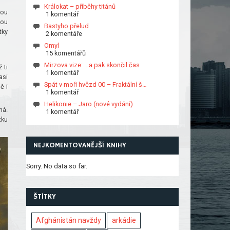
Králokat – příběhy titánů
kou
1 komentář
nou
Bastyho přelud
tky
2 komentáře
Omyl
15 komentářů
Mirzova vize: …a pak skončil čas
 ti
1 komentář
asi
Spát v moři hvězd 00 – Fraktální š…
ě i
1 komentář
Helikonie – Jaro (nové vydání)
ná.
1 komentář
tku
NEJKOMENTOVANĚJŠÍ KNIHY
Sorry. No data so far.
ŠTÍTKY
Afghánistán navždy
arkádie