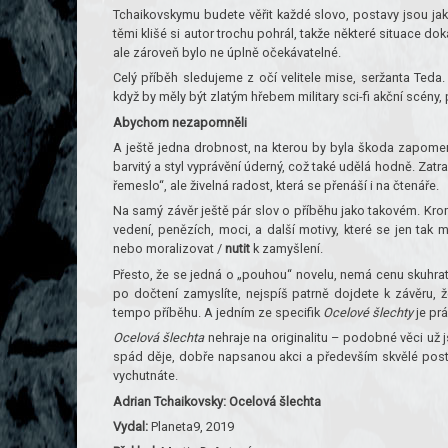
Tchaikovskymu budete věřit každé slovo, postavy jsou jako
těmi klišé si autor trochu pohrál, takže některé situace d
ale zároveň bylo ne úplně očekávatelné.
Celý příběh sledujeme z očí velitele mise, seržanta Teda
když by měly být zlatým hřebem military sci-fi akční scény
Abychom nezapomněli
A ještě jedna drobnost, na kterou by byla škoda zapomeno
barvitý a styl vyprávění úderný, což také udělá hodně. Za
řemeslo“, ale živelná radost, která se přenáší i na čtenáře.
Na samý závěr ještě pár slov o příběhu jako takovém. Krom
vedení, penězích, moci, a další motivy, které se jen ta
nebo moralizovat /
nutit
k zamyšlení.
Přesto, že se jedná o „pouhou“ novelu, nemá cenu skuhra
po dočtení zamyslíte, nejspíš patrně dojdete k závěru, ž
tempo příběhu. A jedním ze specifik
Ocelové šlechty
je pr
Ocelová šlechta
nehraje na originalitu – podobné věci už js
spád děje, dobře napsanou akci a především skvělé postavy
vychutnáte.
Adrian Tchaikovsky: Ocelová šlechta
Vydal:
Planeta9, 2019