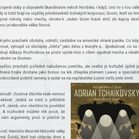
ojené státy a obyvatelé Skandinávie neboli Nordska. I když, ono to s tou vál
 si totiž hrají na vojáčky představitelé bohatých korporací, Scioni, kteří se hr
ové roboty, nebo mechy, chcete-li. Jeden Scion hravě strčí do kapsy desí
oc je takováhle válka férová.
ě jeho prachaté obsluhy, odmlčí, zavládne na americké straně panika. Co když
nout, vyloupli ze skořápky „řidiče“ jako želvu z krunýře a… Spekulovat, co se 
řebují důkazy. Rozhodnou se proto vyslat misi s cílem vypátrat mecha a ideáln
itelném se životem.
vyšlou pracháči pořádně nabušenou partičku, ale realita je bohužel úplně ji
sehraná trojka dostane jako bonus na krk chlapíka jménem Lawes a specialis
devzdaně pokrčit rameny a vydat se na nepřátelské území vstříc jisté smrti.
sloužil.
Ocelová šlechta
však nemusí
ekávat. Jedná se totiž o přibližně
ci-fi. Jasně, ono všechno to povídání
 A rozhodně můžete mít pocit, že
 vám argumenty, proč si přečíst (a
stí. Namísto klasické klišovité války
mě Švédů, kteří byli vždycky divní a