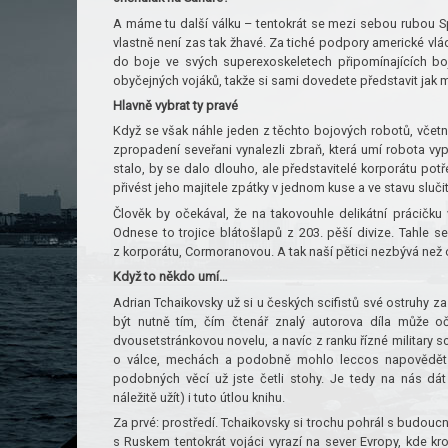
A máme tu další válku – tentokrát se mezi sebou rubou Sp
vlastně není zas tak žhavé. Za tiché podpory americké vlády
do boje ve svých superexoskeletech připomínajících boj
obyčejných vojáků, takže si sami dovedete představit jak m
Hlavně vybrat ty pravé
Když se však náhle jeden z těchto bojových robotů, včetn
zpropadení seveřani vynalezli zbraň, která umí robota vyp
stalo, by se dalo dlouho, ale představitelé korporátu pot
přivést jeho majitele zpátky v jednom kuse a ve stavu sluč
Člověk by očekával, že na takovouhle delikátní prácičku 
Odnese to trojice blátošlapů z 203. pěší divize. Tahle 
z korporátu, Cormoranovou. A tak naší pětici nezbývá než o
Když to někdo umí…
Adrian Tchaikovsky už si u českých scifistů své ostruhy za
být nutně tím, čím čtenář znalý autorova díla může oč
dvousetstránkovou novelu, a navíc z ranku řízné military s
o válce, mechách a podobně mohlo leccos napovědět.
podobných věcí už jste četli stohy. Je tedy na nás dát
náležitě užít) i tuto útlou knihu.
Za prvé: prostředí. Tchaikovsky si trochu pohrál s budoucno
s Ruskem tentokrát vojáci vyrazí na sever Evropy, kde kro