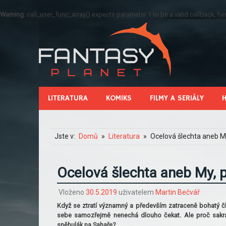
Warning
: call_user_func_array() expects parameter 1 to be a valid callback, 
LITERATURA
KOMIKS
FILMY A SERIÁLY
Jste v:
Domů
Literatura
Ocelová šlechta aneb M
Ocelová šlechta aneb My, 
Vloženo
30.5.2019
uživatelem
Martin Bečvář
Když se ztratí významný a především zatraceně bohatý č
sebe samozřejmě nenechá dlouho čekat. Ale proč sakra 
sněhulák na Sahaře?