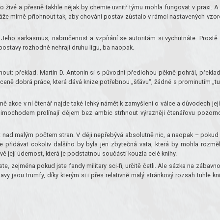
 živé a přesně takhle nějak by chemie uvnitř týmu mohla fungovat v praxi. A 
okáže mírně přiohnout tak, aby chování postav zůstalo v rámci nastavených vzor
. Jeho sarkasmus, nabručenost a vzpírání se autoritám si vychutnáte. Prostě 
, postavy rozhodně nehrají druhu ligu, ba naopak.
ut: překlad. Martin D. Antonín si s původní předlohou pěkně pohrál, překlad
traceně dobrá práce, která dává knize potřebnou „šťávu“, žádné s prominutím „t
ě akce v ní čtenář najde také lehký námět k zamyšlení o válce a důvodech jej
k mimochodem prolínají dějem bez ambic strhnout výrazněji čtenářovu pozorn
t nad malým počtem stran. V ději nepřebývá absolutně nic, a naopak – pokud
e přidávat cokoliv dalšího by byla jen zbytečná vata, která by mohla rozměl
ávě její údernost, která je podstatnou součástí kouzla celé knihy.
te, zejména pokud jste fandy military sci-fi, určitě četli. Ale sázka na zábavno
 jsou trumfy, díky kterým si i přes relativně malý stránkový rozsah tuhle kn