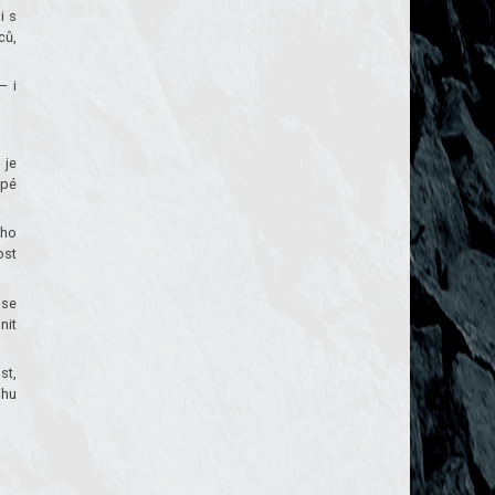
i s
ců,
– i
 je
upé
ího
ost
 se
nit
st,
ihu