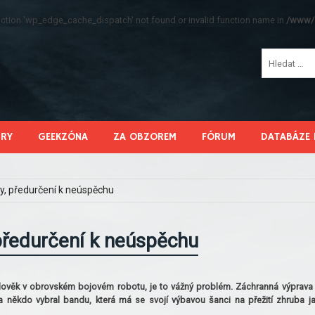
function 'wp_edge_cache_dispatch' not found or invalid function name in
/www/s
HRY
GEEKZÓNA
ZA OBZOREM
FÓRUM
DATABÁZE 
y, předurčení k neúspěchu
předurčení k neúspěchu
lověk v obrovském bojovém robotu, je to vážný problém. Záchranná výprava
někdo vybral bandu, která má se svojí výbavou šanci na přežití zhruba j