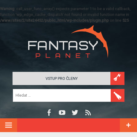
Warning
: call_user_func_array() expects parameter 1 to be a valid callback,
function 'wp_edge_cache_dispatch' not found or invalid function name in
/www/sites/2/site24452/public_html/wp-includes/plugin.php
on line
525
VSTUP PRO ČLENY