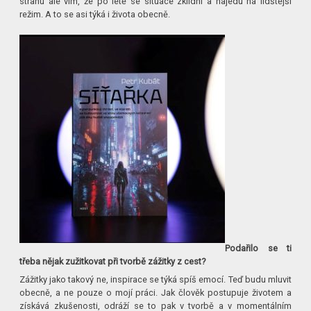
stranu ale vím, že po létě se situace zklidní a najedu na lidštější
režim. A to se asi týká i života obecně.
Podařilo se ti
třeba nějak zužitkovat při tvorbě zážitky z cest?
Zážitky jako takový ne, inspirace se týká spíš emocí. Teď budu mluvit
obecně, a ne pouze o mojí práci. Jak člověk postupuje životem a
získává zkušenosti, odráží se to pak v tvorbě a v momentálním