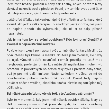
jsem totiž hrozně pomalu a nebyl tak zdatný, abych obraz z hlavy
dokázal nakreslit podle představ. Psaní je v tomhle svobodnější. A
jakmile jsem začal, zjistil jsem, že tudy vede cesta.
Ještě před Síťařkou tak vzniknul úplně jiný příběh, a to fantasy, který
sloužil jako jedna velká terapie. To snad bylo ještě v době, než jsem
se naplno ponořil do cyberpunku, ale už si to taky přesně
nepamatuju.
Jak jsi na tom byl se svými povídkami? Kdo byli první čtenáři? A
zkoušel si nějaké literární soutěže?
Povídky jsem zkusil po napsání výše zmíněného fantasy. Myslím, že
první čtenáři byli kámoši a mamka. Soutěže jsem zkoušel, ale nikdy
se nijak výrazně dobře neumístil. Formát povídky mi totiž moc
nevyhovuje, preferuju román, kde můžu dát myšlenkám mnohem víc
prostoru. V povídkových soutěžích taky bývá i předem daný téma,
což je pro mě další limitace. Navíc, vzhledem k délce, se mi do
povídkového příběhu nedaří tolik ponořit. Pokud tedy nejsou
součást něčeho většího, jako třeba Síťařka. Zkrátka nejsou úplně můj
půllitr piva.
Byl nějaký zásadní zlom, kdy sis řekl: a teď začnu psát román!?
Bylo to v momentě, kdy jsem měl několik povídek Síťařky, který se
délkou rovnaly románu. Pak jsem ale zjistil, že u nás povídkový
sbírky moc nefrčí, a tak jsem se vrhnul na románovou Síťařku.