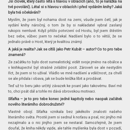
Jsi člověk, který často létá s hlavou v oblacích (ano, to je narážka na
tvé povolání). Létal si s hlavou v oblacích i před vydáním knihy? Jaká
byla tvá očekávání?
Myslím, že jsem byl nohama dost na zemi, všude jsem četl, jak je
vydání knihy náročný, o tom že by si nakladatel vybral zaslaný
rukopis nemluvě. Když přišlo potvrzení od Hostu, byl jsem štěstím
bez sebe, vůbec jsem to nečekal. Nadšení bylo o to větší, že se
jednalo právě o Host, který je kvalitou známý.
A jaká je realita? Jak se cítíš jako Petr Kubát – autor? Co to pro tebe
znamená?
Ze začátku to bylo dost surrealistický, vidět svoje jméno na obálce a
v knihkupectví byl strašně zvláštní pocit. Zároveň se ale nestydím
říct, že jsem si to užíval. Vládlo ve mně nadšení a vděčnost, za chvílí
se ale přidala i obava, jak se bude knížka líbit a prodávat.
Teď už to beru jako určitý závazek ke psaní jako takovému. Baví mě
to, chci psát dál a tohle mi dává obrovskou motivaci.
Síťařka – je to pro tebe konec jedné kapitoly nebo naopak začátek
nového literárního dobrodružství?
Vlastně obojí. Síťařka vznikala bez jakékoliv znalosti našeho
literárního světa. Prostě jsem si sednul k noťasu a psal, nic jinýho mě
nezajímalo a o nic jinýho jsem se nestaral. Samozřejmě, že jsem
doufal, že kniha někdy vyjde, ale tahle myšlenka byla dost v pozadí,