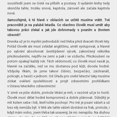
soustředil jsem se čistě na příběh a postavy. S vydáním knihy tedy
skončila tahle, trošku snová, kapitola, zároveň ale začala kapitola
nová.
Samozřejmě, k té hlavě v oblacích se určitě musíme vrátit. Tvé
pracoviště je na palubě letadla. Co všechno člověk musí umět aby
takovou práci získal a jak jde dohromady s psaním a životem
obecně?
Dneska už je to myslím jednodušší než třeba před dvaceti třiceti lety.
Pořád člověk ale musí zvládat angličtinu, umět vystupovat, a hlavně
po vybrání absolvovat šestitýdenní výcvik, zakončený několika
přezkoušeními, nejdřív na zemi a pak i ve vzduchu. Přezkoušení se
potom opakují každý rok. Těch vědomostí, co člověk musí nasát je,
hlavně na začátku, než se mu dostanou pod kůži, docela hodně.
Vždycky říkám, že jsme takoví číšníci, bezpečáci, záchranáři,
policajti, a hasiči v jednom. Od Úřadu pro civilní letectví taky musíme
získat ověření spolehlivosti a projít zdravotními prohlídkami
v Ústavu leteckého zdravotnictví.
V zimě se píše dobře, protože létání je míň, v sezóně už je to horší.
Člověk musí dělat hodně kompromisů a dobře plánovat. Důležitý je
mít kolem sebe i lidi, kteří tohle pochopí. Pro mě je psaní vášeň a už
bez něj nemůžu být. V létě ale tahle vášeň dostává na frak, protože, i
když mám volno, jsem třeba tak unavený, že nic nenapíšu. Na druhou