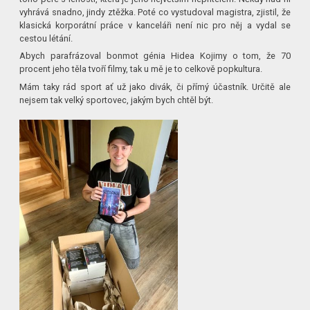
vyhrává snadno, jindy ztěžka. Poté co vystudoval magistra, zjistil, že
klasická korporátní práce v kanceláři není nic pro něj a vydal se
cestou létání.
Abych parafrázoval bonmot génia Hidea Kojimy o tom, že 70
procent jeho těla tvoří filmy, tak u mě je to celkově popkultura.
Mám taky rád sport ať už jako divák, či přímý účastník. Určitě ale
nejsem tak velký sportovec, jakým bych chtěl být.