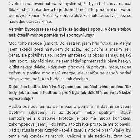
životním postavení autora. Nemyslím si, že bych teď znova napsal
Síťařku stejně jako dřív, a to je dobře. Umožní to posouvat se tvorbě
do nových končin. A zážitky z práce člověka určitě posouvají, což se
následně odrazí v knize.
Ve tvém životopise se také píše, že holduješ sportu. V čem s tebou
naši čtenáři mohou poměřit své sportovní umy?
Moc toho nebude (smích). Od šesti let jsem hrál fotbal, se kterým
jsem skončil před nástupem do áčka. Teď cvičím a snažím se i
běhat, ale pokulhává to. Hodně amatérsky si občas zahraju nějaký
letní sport. Taky rád plavu, nejsem žádný sprinter, radši plavu hezky v
klídku někam daleko. Když jsem pracovně na pobytu u moře, tak na
cvičení v posilce moc není energie, ale snažím se aspoň hodně
plavat v tom moři. A to bude asi tak všechno.
Dojde i na hudbu, která tvoří významnou součást tvého románu. Tak
tedy: jak to máš s hudbou a proč byla tak důležitá, co ve tvé knize
reprezentuje?
Hudbu poslouchám na denní bázi a pomáhá mi vlastně se všemi
životními situacemi, ať už dobrými nebo špatnými. Slouží
samozřejmě i k zábavě. Protože je pro mě hudba koníčkem,
zakomponoval jsem ji i do knihy, a to zkrátka pro to, že mě to bavilo.
Rád zjišťuju historii různých kapel a žánrů a v době psaní Síťařky, byl
tenhle můj koníček na vrcholu. Celkově si ale nedokážu život bez