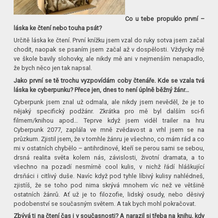
Co u tebe propuklo první –
láska ke čtení nebo touha psát?
Určitě láska ke čtení. První knížku jsem vzal do ruky sotva jsem začal
chodit, naopak se psaním jsem začal až v dospělosti. Vždycky mě
ve škole bavily slohovky, ale nikdy mě ani v nejmenším nenapadlo,
že bych něco jen tak napsal.
Jako první se tě trochu vyzpovídám coby čtenáře. Kde se vzala tvá
láska ke cyberpunku? Přece jen, dnes to není úplně běžný žánr…
Cyberpunk jsem znal už odmala, ale nikdy jsem nevěděl, že je to
nějaký specifický podžánr. Zkrátka pro mě byl dalším sci-fi
filmem/knihou apod… Teprve když jsem viděl trailer na hru
Cyberpunk 2077, zaplála ve mně zvědavost a vrhl jsem se na
průzkum. Zjistil jsem, že v tomhle žánru je všechno, co mám rád a co
mi v ostatních chybělo – antihrdinové, kteří se perou sami se sebou,
drsná realita světa kolem nás, závislosti, životní dramata, a to
všechno na pozadí nesmírně cool kulis, v nichž řádí hláškující
drsňáci i citlivý duše. Navíc když pod tyhle líbivý kulisy nahlédneš,
zjistíš, že se toho pod nima skrývá mnohem víc než ve většině
ostatních žánrů. Ať už je to filozofie, lidský osudy, nebo děsivý
podobenství se současným světem. A tak bych mohl pokračovat.
Zbývá ti na čtení čas i v současnosti? A narazil si třeba na knihu, kdy