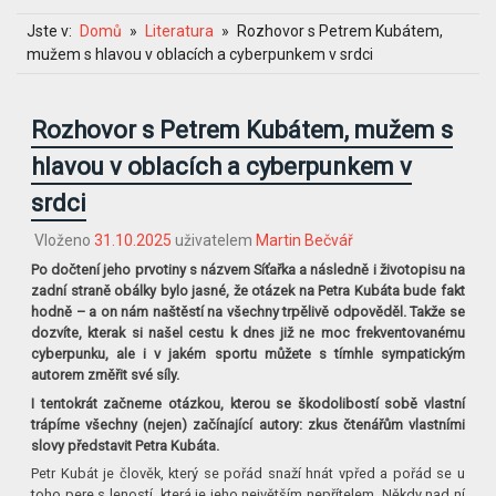
Jste v:
Domů
Literatura
Rozhovor s Petrem Kubátem,
mužem s hlavou v oblacích a cyberpunkem v srdci
Rozhovor s Petrem Kubátem, mužem s
hlavou v oblacích a cyberpunkem v
srdci
Vloženo
31.10.2025
uživatelem
Martin Bečvář
Po dočtení jeho prvotiny s názvem Síťařka a následně i životopisu na
zadní straně obálky bylo jasné, že otázek na Petra Kubáta bude fakt
hodně – a on nám naštěstí na všechny trpělivě odpověděl. Takže se
dozvíte, kterak si našel cestu k dnes již ne moc frekventovanému
cyberpunku, ale i v jakém sportu můžete s tímhle sympatickým
autorem změřit své síly.
I tentokrát začneme otázkou, kterou se škodolibostí sobě vlastní
trápíme všechny (nejen) začínající autory: zkus čtenářům vlastními
slovy představit Petra Kubáta.
Petr Kubát je člověk, který se pořád snaží hnát vpřed a pořád se u
toho pere s leností, která je jeho největším nepřítelem. Někdy nad ní