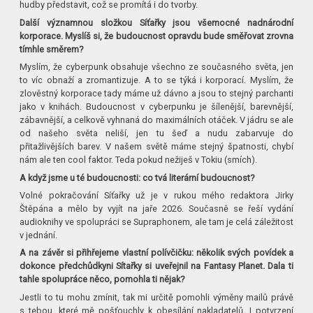
hudby představit, což se promítá i do tvorby.
Další významnou složkou Síťařky jsou všemocné nadnárodní
korporace. Myslíš si, že budoucnost opravdu bude směřovat zrovna
tímhle směrem?
Myslím, že cyberpunk obsahuje všechno ze současného světa, jen
to víc obnaží a zromantizuje. A to se týká i korporací. Myslím, že
zlověstný korporace tady máme už dávno a jsou to stejný parchanti
jako v knihách. Budoucnost v cyberpunku je šílenější, barevnější,
zábavnější, a celkově vyhnaná do maximálních otáček. V jádru se ale
od našeho světa neliší, jen tu šeď a nudu zabarvuje do
přitažlivějších barev. V našem světě máme stejný špatnosti, chybí
nám ale ten cool faktor. Teda pokud nežiješ v Tokiu (smích).
A když jsme u té budoucnosti: co tvá literární budoucnost?
Volné pokračování Síťařky už je v rukou mého redaktora Jirky
Štěpána a mělo by vyjít na jaře 2026. Současně se řeší vydání
audioknihy ve spolupráci se Supraphonem, ale tam je celá záležitost
v jednání.
A na závěr si přihřejeme vlastní polívčičku: několik svých povídek a
dokonce předchůdkyni Sítařky si uveřejnil na Fantasy Planet. Dala ti
tahle spolupráce něco, pomohla ti nějak?
Jestli to tu mohu zmínit, tak mi určitě pomohli výměny mailů právě
s tebou, které mě pošťouchly k obesílání nakladatelů. I potvrzení