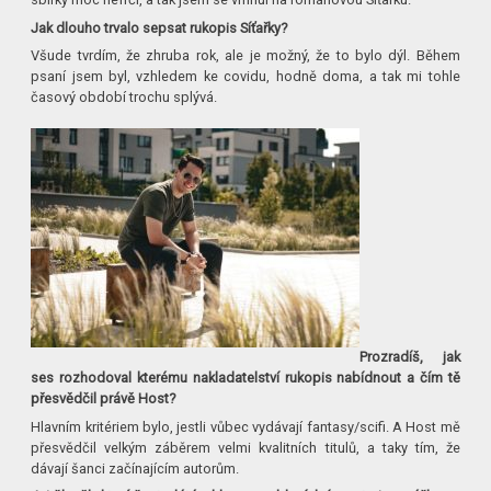
Jak dlouho trvalo sepsat rukopis Síťařky?
Všude tvrdím, že zhruba rok, ale je možný, že to bylo dýl. Během
psaní jsem byl, vzhledem ke covidu, hodně doma, a tak mi tohle
časový období trochu splývá.
Prozradíš, jak
ses rozhodoval kterému nakladatelství rukopis nabídnout a čím tě
přesvědčil právě Host?
Hlavním kritériem bylo, jestli vůbec vydávají fantasy/scifi. A Host mě
přesvědčil velkým záběrem velmi kvalitních titulů, a taky tím, že
dávají šanci začínajícím autorům.