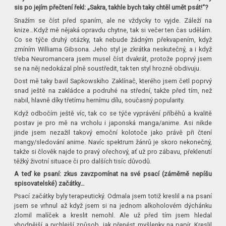
sis po jejím přečtení řekl: „Sakra, takhle bych taky chtěl umět psát!“?
Snažím se číst před spaním, ale ne vždycky to vyjde. Záleží na
knize…Když mě nějaká opravdu chytne, tak si večer ten čas udělám.
Co se týče druhý otázky, tak nebude žádným překvapením, když
zmíním Williama Gibsona. Jeho styl je zkrátka neskutečný, a i když
třeba Neuromancera jsem musel číst dvakrát, protože poprvý jsem
se na něj nedokázal plně soustředit, tak ten styl hrozně obdivuju.
Dost mě taky bavil Sapkowskiho Zaklínač, kterého jsem četl poprvý
snad ještě na zakládce a podruhé na střední, takže před tím, než
nabil, hlavně díky třetímu hernímu dílu, současný popularity.
Když odbočím ještě víc, tak co se týče vyprávění příběhů a kvalitě
postav je pro mě na vrcholu i japonská manga/anime. Asi nikde
jinde jsem nezažil takový emoční kolotoče jako právě při čtení
mangy/sledování anime. Navíc spektrum žánrů je skoro nekonečný,
takže si člověk najde to pravý ořechový, ať už pro zábavu, překlenutí
těžký životní situace či pro dalších tisíc důvodů.
A teď ke psaní: zkus zavzpomínat na své psací (záměrně nepíšu
spisovatelské) začátky…
Psací začátky byly terapeutický. Odmala jsem totiž kreslil a na psaní
jsem se vrhnul až když jsem si na jednom alkoholovém dýchánku
zlomil malíček a kreslit nemohl. Ale už před tím jsem hledal
vhodnější a rychlejší způsob, jak přenést myšlenky na papír. Kreslil