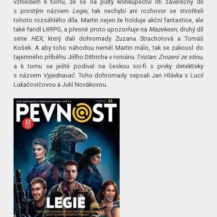
vzhledem k tomu, že se na pulty knihkupectví řítí závěrečný díl
s prostým názvem
Legie
, tak nechybí ani rozhovor se stvořiteli
tohoto rozsáhlého díla. Martin nejen že holduje akční fantastice, ale
také fandí LitRPG, a přesně proto upozorňuje na
Mazekeen
, druhý díl
série
HEX
, který dali dohromady Zuzana Strachotová a Tomáš
Košek. A aby toho náhodou neměl Martin málo, tak se zakousl do
tajemného příběhu Jiřího Dittricha v románu
Tristan: Zrození ze stínu,
a k tomu se ještě podíval na českou sci-fi s prvky detektivky
s názvem
Vyjednavač
. Toho dohromady sepsali Jan Hlávka s Lucií
Lukačovičovou a Julií Novákovou.