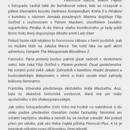
Pevnostní vládce, Martin Fajkus
v listopadu zavítal také do komiksové sekce, kde se rozepsal o
pěkně šťavnatém kousku
Darkness Kompendium: Kniha 5
a
Pérákovi
v komiksu s názvem
Armáda poražených
. Martina doplňuje Filip
Gotfrid s rozhovorem s Petrem Mackem, stvořitelem českého
superhrdiny
Péráka
. A do třetice všeho komiksového je tady ještě
Boris Hokr, který doporučuje
Mnoho smrtí Laily Starr
.
Pokud byste rádi nějakou tu hororovou zábavu v herní podobě, pak
se můžete těšit na Jakuba Merce. Ten totiž láka na upíří akční
adventuru
Vampire The Masquerade Bloodlines 2
.
Fanoušci
Pána prstenů
budou patrně jásat radostí v deskoherní
sekci, kde čeká Filip Gotfrid s
Pánem prstenů: Osud společenstva.
Na ostatní poté čeká Jakub Zahradník s karetkou
Hradní devatero
a
budovatelským
Babylonem
, v němž si hráči vesele staví zahrady
královny Semiramis.
Františka Vrbenská představuje skotského krále Macbetha. Ano,
byla to skutečná historická osobnost, která má jen málo
společného s tím shakespearovským.
Jak vidno listopadového číslo toho má hodně co nabídnout a do
vínku padne především čtenářům české fantastiky. Nicméně ani
ostatní nepřijdou zkrátka a neměli by se nechat odradit! Ale pokud
přeci jen váháte, pak vás třeba zvyklá příloha Pevnosti Plus. K té je
tentokrát přibalen první díl komiksu
Proti přírodě.