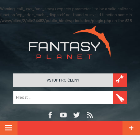
Warning
: call_user_func_array() expects parameter 1 to be a valid callback,
function 'wp_edge_cache_dispatch' not found or invalid function name in
/www/sites/2/site24452/public_html/wp-includes/plugin.php
on line
525
VSTUP PRO ČLENY