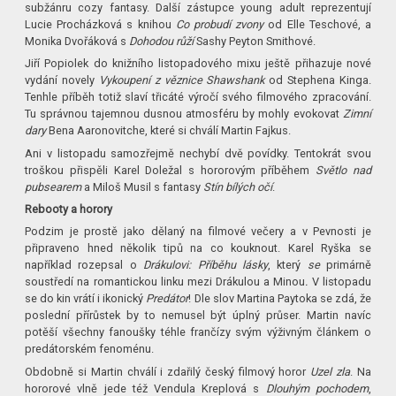
subžánru cozy fantasy. Další zástupce young adult reprezentují
Lucie Procházková s knihou
Co probudí zvony
od Elle Teschové, a
Monika Dvořáková s
Dohodou růží
Sashy Peyton Smithové.
Jiří Popiolek do knižního listopadového mixu ještě přihazuje nové
vydání novely
Vykoupení z věznice Shawshank
od Stephena Kinga.
Tenhle příběh totiž slaví třicáté výročí svého filmového zpracování.
Tu správnou tajemnou dusnou atmosféru by mohly evokovat
Zimní
dary
Bena Aaronovitche, které si chválí Martin Fajkus.
Ani v listopadu samozřejmě nechybí dvě povídky. Tentokrát svou
troškou přispěli Karel Doležal s hororovým příběhem
Světlo nad
pubsearem
a Miloš Musil s fantasy
Stín bílých očí
.
Rebooty a horory
Podzim je prostě jako dělaný na filmové večery a v Pevnosti je
připraveno hned několik tipů na co kouknout. Karel Ryška se
například rozepsal o
Drákulovi: Příběhu lásky
, který
se
primárně
soustředí na romantickou linku mezi Drákulou a Minou
.
V listopadu
se do kin vrátí i ikonický
Predátor
! Dle slov Martina Paytoka se zdá, že
poslední přírůstek by to nemusel být úplný průser. Martin navíc
potěší všechny fanoušky téhle frančízy svým výživným článkem o
predátorském fenoménu.
Obdobně si Martin chválí i zdařilý český filmový horor
Uzel zla
. Na
hororové vlně jede též Vendula Kreplová s
Dlouhým pochodem
,