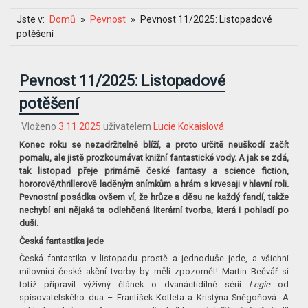
Jste v:
Domů
Pevnost
Pevnost 11/2025: Listopadové
potěšení
Pevnost 11/2025: Listopadové
potěšení
Vloženo
3.11.2025
uživatelem
Lucie Kokaislová
Konec roku se nezadržitelně blíží, a proto určitě neuškodí začít
pomalu, ale jistě prozkoumávat knižní fantastické vody. A jak se zdá,
tak listopad přeje primárně české fantasy a science fiction,
hororově/thrillerově laděným snímkům a hrám s krvesaji v hlavní roli.
Pevnostní posádka ovšem ví, že hrůze a děsu ne každý fandí, takže
nechybí ani nějaká ta odlehčená literární tvorba, která i pohladí po
duši.
Česká fantastika jede
Česká fantastika v listopadu prostě a jednoduše jede, a všichni
milovníci české akční tvorby by měli zpozornět! Martin Bečvář si
totiž připravil výživný článek o dvanáctidílné sérii
Legie
od
spisovatelského dua – František Kotleta a Kristýna Sněgoňová. A