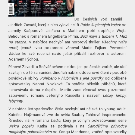
Do českých vod zamířil i
Jindřich Zavadil, který z nich vylovil sci-fi
Palác šupinatých koček
od
Jarmily Kašparové. Jinřicha s Martinem poté doplňuje Wojta
Běhounek s románem Engelberta Prima,
Boží mlýn s turbem 1: Muž
na stezce
. V nabídce nechybí ani hororový thriller
Všechny tváře
smrti
, jemuž svou pozornost věnoval Martin Fajkus. Pevnostní
vládce ke své recenzi navíc ještě přibalil rozhovor s autorem,
Adamem Pýchou.
Pánové Zavadil a Bečvář ovšem nejdou jen po české tvorbě, ale rádi
zavítají i do té zahraniční. Jindřich nabízí oddechové čtení v podobě
povídkové sbírky
Pohřbeno v hlubinách a jiné povídky
od oblíbené
spisovatelky Naomi Novikové. Ta vytáhla několik příběhů, které
schovávala doma v šuplíku. Martin zase věnoval svou pozornost
zábavnému románu Jeferryho Russella s názvem
Léčky, lampy,
labyrinty
.
V nabídce listopadového čísla nechybí ani nějaké to young adult.
Kateřina Hajžmanová zve do světa Saabay Tahirové inspirovaného
Římskou říší v románu
Dědic
, který je volným pokračováním série
Jiskra popelu
. Katka se podívala i na
Čarodějčina průvodce
magickým pohostinstvím
od Sangu Mandanna, zručné spisovatelky