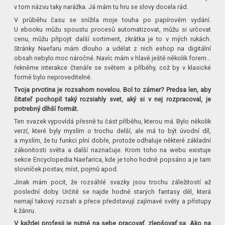
v tom názvu taky narážka. Já mám tu hru se slovy docela rád.
V průběhu času se snížila moje touha po papírovém vydání.
U ebooku můžu spoustu procesů automatizovat, můžu si určovat
cenu, můžu připojit další sortiment, zkrátka je to v mých rukách.
Stránky Naefaru mám dlouho a udělat z nich eshop na digitální
obsah nebylo moc náročné. Navíc mám v hlavě ještě několik forem…
řekněme interakce čtenáře se světem a příběhy, což by v klasické
formě bylo neproveditelné.
Tvoja prvotina je rozsahom novelou. Bol to zámer? Predsa len, aby
čitateľ pochopil taký rozsiahly svet, aký si v nej rozpracoval, je
potrebný dlhší formát.
Ten svazek vypovídá přesně tu část příběhu, kterou má. Bylo několik
verzí, které byly myslím o trochu delší, ale má to být úvodní díl,
a myslím, že tu funkci plní dobře, protože odhaluje některé základní
zákonitosti světa a další naznačuje. Krom toho na webu existuje
sekce Encyclopedia Naefarica, kde je toho hodně popsáno a je tam
slovníček postav, míst, pojmů apod.
Jinak mám pocit, že rozsáhlé svazky jsou trochu záležitostí až
poslední doby. Určitě se najde hodně starých fantasy děl, která
nemají takový rozsah a přece představují zajímavé světy a přístupy
k žánru.
V každej profesii je nutné na sebe pracovať, zlepšovať sa. Ako na