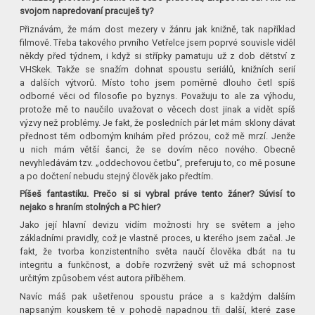
svojom napredovaní pracuješ ty?
Přiznávám, že mám dost mezery v žánru jak knižně, tak například
filmově. Třeba takového prvního Vetřelce jsem poprvé souvisle viděl
někdy před týdnem, i když si střípky pamatuju už z dob dětství z
VHSkek. Takže se snažím dohnat spoustu seriálů, knižních serií
a dalších výtvorů. Místo toho jsem poměrně dlouho četl spíš
odborné věci od filosofie po byznys. Považuju to ale za výhodu,
protože mě to naučilo uvažovat o věcech dost jinak a vidět spíš
výzvy než problémy. Je fakt, že posledních pár let mám sklony dávat
přednost těm odborným knihám před prózou, což mě mrzí. Jenže
u nich mám větší šanci, že se dovím něco nového. Obecně
nevyhledávám tzv. „oddechovou četbu“, preferuju to, co mě posune
a po dočtení nebudu stejný člověk jako předtím.
Píšeš fantastiku. Prečo si si vybral práve tento žáner? Súvisí to
nejako s hraním stolných a PC hier?
Jako její hlavní devizu vidím možnosti hry se světem a jeho
základními pravidly, což je vlastně proces, u kterého jsem začal. Je
fakt, že tvorba konzistentního světa naučí člověka dbát na tu
integritu a funkčnost, a dobře rozvržený svět už má schopnost
určitým způsobem vést autora příběhem.
Navíc máš pak ušetřenou spoustu práce a s každým dalším
napsaným kouskem tě v pohodě napadnou tři další, které zase