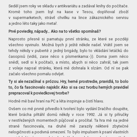
Seděl jsem roky ve skladu v antikvariátu a zadával knihy do počítače.
Kromě toho jsem byl na kase v Tescu, doplňoval zboží
v supermarketech, strávil chvilku na lince zákaznického servisu
a jedno léto taky jako metař.
Prvé poviedky, nápady… Ako na to všetko spomínaš?
Naprosto přesně si pamatuju první stránku, ze které se později
všechno vyvinulo. Možná bych ji ještě někde našel. Vrátil jsem se
tehdy někdy v pubertě z jedný brigády, bylo to vkládání letáčků do
časopisů (vidiš, zase něco s písmenkama:-)). Doma jsem něco
snědl, sedl si k počítači, a místo, abych si něco zahrál, tak jsem
z voleje napsal stránku, která mě dohnala k slzám. Od ní se pak
začalo všechno pomalu odvíjet.
Ty si ale nezačínal s prózou. Hry, herné prostredie, pravidlá, to bolo
to, čo ťa fascinovalo najskôr. Ako si sa cez tvorbu herných pravidiel
prepracoval k poviedkovej tvorbe?
Hodně mě baví hraní na PC a léta inspiruje a čistí hlavu.
Ovšem co mě prvně přivedlo k tvoření bylo vydání Dračího doupěte,
které brácha přitáhl domů někdy v roce 1992. Já si ty příručky
v nestřežených momentech půjčoval a pročítal. Ta hra mě na jedné
straně fascinovala, na druhé mě zarazily některé zbytečné
nelogičnosti a podivná omezení. To bylo impulsem k psaní vlastních