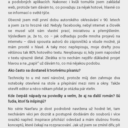
a podobných aplikacích. Nakonec i kvůli tomuhle jsem zakládal
web, protože tam dávám to, co považuju za nějak hotové, hlavně co
se informací o světě týče.
Obecně jsem měl první dobu autorského okřesávání v 90. letech
a jsem za to hrozně rád. Nebyly facebooky, nebyl internet a člověk
se musel učit sám vlastní prací, iniciativou a přemýšlením.
Výsledkem je, že to, co – jak odhaduju podle mnoha projevů na
internetu – dává spousta autorů do zápisníčků a všude možně, já
mám prostě v hlavě. A taky moc nepřepisuju, moje drafty jsou
většinou tak 80% hotového textu. Nevybavuju si, kdy jsem naposled
v textu výrazně škrtal. Zkrátka si to nechám nejdřív důkladně projet
hlavou a na „papír“ už dávám to, co má nějakou podobu.
Ako často sa dostaneš k tvorivému písaniu?
Technicky to u mě není náročné, protože můj den zahrnuje dva
noteboky otevřené na stole a přepínání mezi nimi a okny. Takže
otevřít editor a něco někam přidat je otázka pár vteřin.
Kde čerpáš nápady na poviedky a verím, že aj na ďalší román? Sú
ľudia, ktorí ťa inšpirujú?
No série Naefaru je dost podrobně navržena už hodně let, tam
nechávám věci jen dozrát a postupně dodávám do souborů i více
svazků napřed. Inspirace přichází odevšad a mám slušnou frontu
konceptů, které čekají na rozpracování. Jak už jsem se zmínil dřív, při