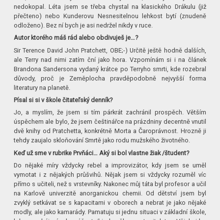
nedokopal. Léta jsem se třeba chystal na klasického Drákulu (již
přečteno) nebo Kunderovu Nesnesitelnou lehkost bytí (znudeně
odloženo). Bez ní bych je asi nedržel nikdy v ruce.
Autor ktorého máš rád alebo obdivuješ je…?
Sir Terence David John Pratchett, OBE;-) Určitě ještě hodně dalších,
ale Terry nad nimi zatím ční jako hora. Vzpomínám si i na článek
Brandona Sandersona vydaný krátce po Terryho smrti, kde rozebral
důvody, proč je Zeměplocha pravděpodobně nejvyšší forma
literatury na planetě.
Písal si si v škole čitateľský denník?
Jo, a myslím, že jsem si tím párkrát zachránil prospěch. Větším
úspěchem ale bylo, že jsem češtinářce na prázdniny decentně vnutil
dvě knihy od Pratchetta, konkrétně Morta a Čaroprávnost. Hrozně ji
tehdy zaujalo skloňování Smrtě jako rodu mužského životného.
Keď už sme v rubrike Prvňáci… Aký si bol vlastne žiak /študent?
Do nějaké míry vždycky rebel a improvizátor, kdy jsem se uměl
vymotat i z nějakých průšvihů. Nějak jsem si vždycky rozuměl víc
přímo s učiteli, než s vrstevníky. Nakonec můj táta byl profesor a učil
na Karlově univerzitě anorganickou chemii. Od dětství jsem byl
zvyklý setkávat se s kapacitami v oborech a nebrat je jako nějaké
modly, ale jako kamarády. Pamatuju si jednu situaci v základní škole,