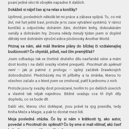
psaní jedné věci tě obvykle napadne X dalších.
Dokážeš si nájsť čas aj na relax a koníčky?
Upřímně, posledních několik let mi práce a zábava splývá. To, co mě
živí, mě furt ještě baví, protože je to zase vytváření systémů. V rámci
koníčků a odpočinku doháním žánr, dočítám knihy, dokoukávám
seriály a dohrávám hry. Zrovna někdy minulý týden jsem si doplnil
dětský rest dohráním výroční edice plošinovky Another World.
Priznaj sa nám, aké máš literárne plány do blízkej či vzdialenejšej
budúcnosti? Čo chystáš, píšeš, nad čím premýšľaš?
Jsem odhaduju tak ve čtvrtině druhého dílu naefarské série a mám
dost kostry i na další svazky včetně prequelů.
Procitnutí do spiknutí
není
– jak je patrné z prologu – úplný začátek Drawkových
dobrodružství. Předcházely mu tři příběhy a ta stránka, kterou to
všechno začalo a o které jsem se zmiňoval, patří k jednomu z nich.
Protože jsou ty svazky dost provázané, tvořím to po delších úsecích
a vlastně tak nějak najednou. Běžně uvažuju cca tři čtyři díly
dopředu, co se bude dít.
Další věc, kterou chci doklepat, jsou právě ta rpg pravidla, tedy
Kniha Meče a Magie, a pak to dostat mezi lidi.
Moja posledná otázka. Čo by si nám v krátkosti ty, ako autor,
povedal o Procitnutí do spiknutí? Čo by sme si mali všímať, akú časť