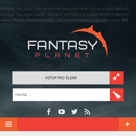
Warning
: call_user_func_array() expects parameter 1 to be a valid callback,
function 'wp_edge_cache_dispatch' not found or invalid function name in
/www/sites/2/site24452/public_html/wp-includes/plugin.php
on line
525
VSTUP PRO ČLENY