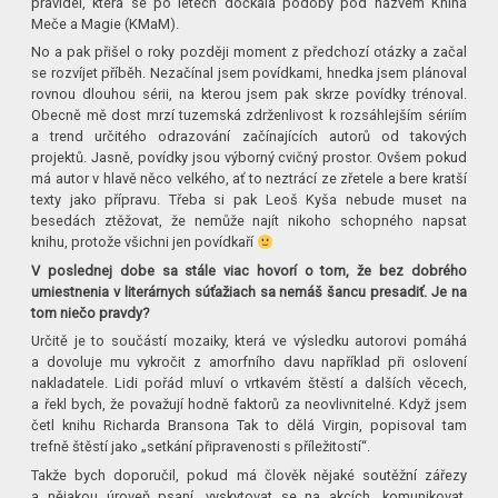
pravidel, která se po letech dočkala podoby pod názvem Kniha
Meče a Magie (KMaM).
No a pak přišel o roky později moment z předchozí otázky a začal
se rozvíjet příběh. Nezačínal jsem povídkami, hnedka jsem plánoval
rovnou dlouhou sérii, na kterou jsem pak skrze povídky trénoval.
Obecně mě dost mrzí tuzemská zdrženlivost k rozsáhlejším sériím
a trend určitého odrazování začínajících autorů od takových
projektů. Jasně, povídky jsou výborný cvičný prostor. Ovšem pokud
má autor v hlavě něco velkého, ať to neztrácí ze zřetele a bere kratší
texty jako přípravu. Třeba si pak Leoš Kyša nebude muset na
besedách ztěžovat, že nemůže najít nikoho schopného napsat
knihu, protože všichni jen povídkaří
V poslednej dobe sa stále viac hovorí o tom, že bez dobrého
umiestnenia v literárnych súťažiach sa nemáš šancu presadiť. Je na
tom niečo pravdy?
Určitě je to součástí mozaiky, která ve výsledku autorovi pomáhá
a dovoluje mu vykročit z amorfního davu například při oslovení
nakladatele. Lidi pořád mluví o vrtkavém štěstí a dalších věcech,
a řekl bych, že považují hodně faktorů za neovlivnitelné. Když jsem
četl knihu Richarda Bransona Tak to dělá Virgin, popisoval tam
trefně štěstí jako „setkání připravenosti s příležitostí“.
Takže bych doporučil, pokud má člověk nějaké soutěžní zářezy
a nějakou úroveň psaní, vyskytovat se na akcích, komunikovat,