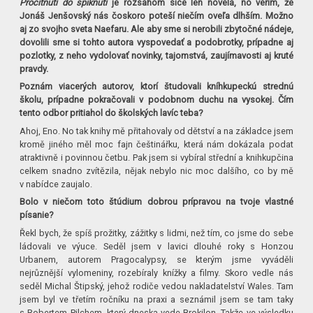
Procitnutí do spiknutí
je rozsahom síce len novela, no verím, že
Jonáš Jenšovský nás čoskoro poteší niečím oveľa dlhším. Možno
aj zo svojho sveta Naefaru. Ale aby sme si nerobili zbytočné nádeje,
dovolili sme si tohto autora vyspovedať a podobrotky, prípadne aj
pozlotky, z neho vydolovať novinky, tajomstvá, zaujímavosti aj kruté
pravdy.
Poznám viacerých autorov, ktorí študovali kníhkupeckú strednú
školu, prípadne pokračovali v podobnom duchu na vysokej. Čím
tento odbor pritiahol do školských lavíc teba?
Ahoj, Eno. No tak knihy mě přitahovaly od dětství a na základce jsem
kromě jiného měl moc fajn češtinářku, která nám dokázala podat
atraktivně i povinnou četbu. Pak jsem si vybíral střední a knihkupčina
celkem snadno zvítězila, nějak nebylo nic moc dalšího, co by mě
v nabídce zaujalo.
Bolo v niečom toto štúdium dobrou prípravou na tvoje vlastné
písanie?
Řekl bych, že spíš prožitky, zážitky s lidmi, než tím, co jsme do sebe
ládovali ve výuce. Seděl jsem v lavici dlouhé roky s Honzou
Urbanem, autorem Pragocalypsy, se kterým jsme vyváděli
nejrůznější vylomeniny, rozebíraly knížky a filmy. Skoro vedle nás
seděl Michal Štipský, jehož rodiče vedou nakladatelství Wales. Tam
jsem byl ve třetím ročníku na praxi a seznámil jsem se tam taky
s Robertem Pilchem, který dneska vede Brokilon. Takže ve výsledku