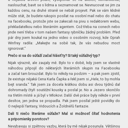
naslouchat, bavit se s lidma a seznamovat se. Nevnucovat se jim za
každou cenu, na druhé straně se nebát projevit. Pak se vám klidně
může stát, že budete rukopis posílat na osobní mail nebo do chatu
na facebooku, protože jste se zakecali na pivu s redaktorem webu,
překladatelkou nebo literárním agentem. Což třeba na conech nebo
jinde není třeba v tom našem fantasy rybníčku žádný problém. Před
pár dny jsem koukal na jedno video o osobním rozvoji, kde Oprah
Winfrey radila: „Makejte na sobě tak, že vás nebudou moct
ignorovat.“
Prečo si sa do súťaží začal hlásiť ty? Si taký súťaživý typ?
Nijak výrazně, ale zaujaly mě. Bylo to v době, kdy jsem se vlastně
náhodou připojil do některých literárních skupin na Facebooku
a začal tam brouzdat. Bylo to někdy na podzim – a pak jsem zjistil,
že existuje nějaká Cena Karla Čapka a řekl jsem si „Hele, to by mohla
bejt sranda.“ Tak jsem za docela krátkou dobu asi dvou týdnů dal
dohromady čtyři soutěžní kousky a poslal je. No a Jezero skončilo
na třetím místě a já byl v Mlokovi. Další dvě práce byly někde v první
desítce, jen jedna se propadla. Pak jsem posílal ještě povídky do
O nejlepší fantasy, Vidoucích a Žoldnéřů fantazie.
Dali ti niečo literárne súťaže? Mal si možnosť čítať hodnotenia
a pripomienky porotcov?
Nevybavuju si zpětnou vazbu, která by mě nějak posunula. Většinou