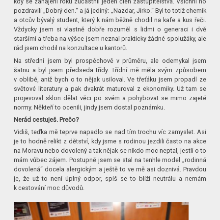
kdy se zahájení roku zúčastnil jeden člen zastupitelstva. Všichni ho
pozdravili „Dobrý den.“ a já jediný: „Nazdar, Jirko.“ Byl to totiž chemik
a otcův bývalý student, který k nám běžně chodil na kafe a kus řeči.
Vždycky jsem si vlastně dobře rozuměl s lidmi o generaci i dvě
staršími a třeba na výšce jsem neznal prakticky žádné spolužáky, ale
rád jsem chodil na konzultace u kantorů.
Na střední jsem byl prospěchově v průměru, ale odemykal jsem
šatnu a byl jsem předseda třídy. Třídní mě měla svým způsobem
v oblibě, aniž bych o to nějak usiloval. Ve třeťáku jsem propadl ze
světové literatury a pak dvakrát maturoval z ekonomiky. Už tam se
projevoval sklon dělat věci po svém a pohybovat se mimo zajeté
normy. Někteří to ocenili, jindy jsem dostal poznámku.
Nerád cestuješ. Prečo?
Vidiš, teďka mě teprve napadlo se nad tím trochu víc zamyslet. Asi
je to hodně relikt z dětství, kdy jsme s rodinou jezdili často na akce
na Moravu nebo dovolený a tak nějak se nikdo moc neptal, jestli o to
mám vůbec zájem. Postupně jsem se stal na tenhle model „rodinná
dovolená“ docela alergickým a ještě to ve mě asi doznivá. Pravdou
je, že už to není úplný odpor, spíš se to blíží neutrálu a nemám
k cestování moc důvodů.