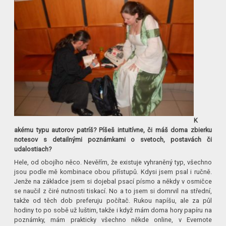
K
akému typu autorov patríš? Píšeš intuitívne, či máš doma zbierku
notesov s detailnými poznámkami o svetoch, postavách či
udalostiach?
Hele, od obojího něco. Nevěřím, že existuje vyhraněný typ, všechno
jsou podle mě kombinace obou přístupů. Kdysi jsem psal i ručně.
Jenže na základce jsem si dojebal psací písmo a někdy v osmičce
se naučil z čiré nutnosti tiskací. No a to jsem si domrvil na střední,
takže od těch dob preferuju počítač. Rukou napíšu, ale za půl
hodiny to po sobě už luštim, takže i když mám doma hory papíru na
poznámky, mám prakticky všechno někde online, v Evernote