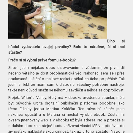
Dlho si
hľadal vydavateľa svojej prvotiny? Bolo to náročné, či si mal
šťastie?
Prečo si si vybral práve formu e-booku?
Strávil jsem nějakou dobu oslovováním s vědomím, že první díl
něčeho většího je dost problematická věc. Nakonec jsem se i přes
opakovaná ujištění o mailové reakci dočkal jen ticha po pěšině. Tak
jsem si řekl, že mám sám k dispozici všechny potřebné nástroje,
takže není důvod snažit se někomu zavděčit a někde se doprošovat.
Projekt Writer´s Valley, který má v ebooku uvedenou stránku, měla
být původně určitá digitální publikační platforma podobně jako
třeba E-knihy jedou Martina Koláčka. Ten původní záměr jsem
nakonec opustil a u Martina si nechal vyrobit ebook. Zůstal mi
ovšem jmenovaný web a v ebooku už byla adresa. No a protože si
s dalším ebookem stejně budu zařizovat vlastní ISBN a přidávat do
živnosťáku nakladatelskou činnost, tak už u toho zůstalo. Navíc je