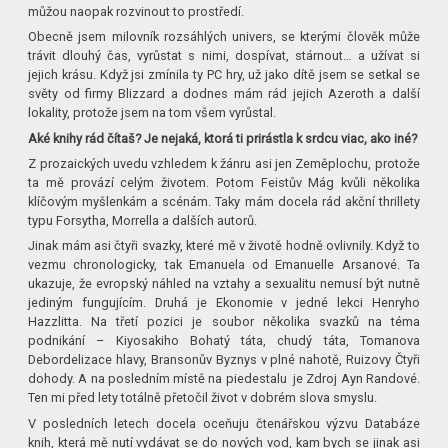
můžou naopak rozvinout to prostředí.
Obecně jsem milovník rozsáhlých univers, se kterými člověk může
trávit dlouhý čas, vyrůstat s nimi, dospívat, stárnout… a užívat si
jejich krásu. Když jsi zmínila ty PC hry, už jako dítě jsem se setkal se
světy od firmy Blizzard a dodnes mám rád jejich Azeroth a další
lokality, protože jsem na tom všem vyrůstal.
Aké knihy rád čítaš? Je nejaká, ktorá ti prirástla k srdcu viac, ako iné?
Z prozaických uvedu vzhledem k žánru asi jen Zeměplochu, protože
ta mě provází celým životem. Potom Feistův Mág kvůli několika
klíčovým myšlenkám a scénám. Taky mám docela rád akční thrillety
typu Forsytha, Morrella a dalších autorů.
Jinak mám asi čtyři svazky, které mě v životě hodně ovlivnily. Když to
vezmu chronologicky, tak Emanuela od Emanuelle Arsanové. Ta
ukazuje, že evropský náhled na vztahy a sexualitu nemusí být nutně
jediným fungujícím. Druhá je Ekonomie v jedné lekci Henryho
Hazzlitta. Na třetí pozici je soubor několika svazků na téma
podnikání – Kiyosakiho Bohatý táta, chudý táta, Tomanova
Debordelizace hlavy, Bransonův Byznys v plné nahotě, Ruizovy Čtyři
dohody. A na posledním místě na piedestalu je Zdroj Ayn Randové.
Ten mi před lety totálně přetočil život v dobrém slova smyslu.
V posledních letech docela oceňuju čtenářskou výzvu Databáze
knih, která mě nutí vydávat se do nových vod, kam bych se jinak asi