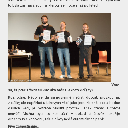
to byla zajímavá souhra, kterou jsem ocenil až po letech.
Vraví
sa, že prax a život sú viac ako teória. Ako to vidíš ty?
Rozhodně. Něco se dá samozřejmě načíst, doptat, prozkoumat
z dálky, ale například u takových věcí, jako jsou zbraně, sex a hodně
dalších věcí, je potřeba vlastní prožitek. Jinak čtenář autorovi
neuvěří. Možná bych to zestručnil – dokud si člověk nezažije
orgasmus a kocovinu, tak je nikdy nedá autenticky na papír.
Prvé zamestnanie…