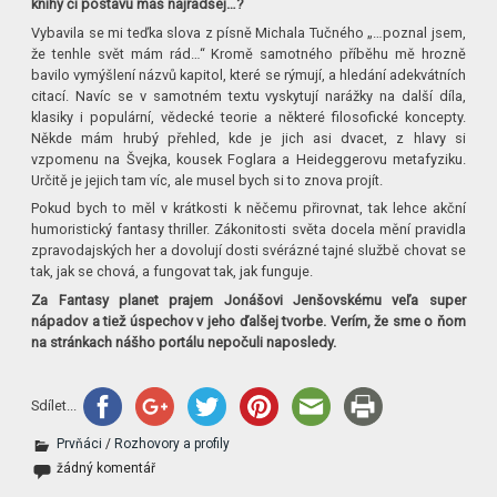
knihy či postavu máš najradšej…?
Vybavila se mi teďka slova z písně Michala Tučného „…poznal jsem,
že tenhle svět mám rád…“ Kromě samotného příběhu mě hrozně
bavilo vymýšlení názvů kapitol, které se rýmují, a hledání adekvátních
citací. Navíc se v samotném textu vyskytují narážky na další díla,
klasiky i populární, vědecké teorie a některé filosofické koncepty.
Někde mám hrubý přehled, kde je jich asi dvacet, z hlavy si
vzpomenu na Švejka, kousek Foglara a Heideggerovu metafyziku.
Určitě je jejich tam víc, ale musel bych si to znova projít.
Pokud bych to měl v krátkosti k něčemu přirovnat, tak lehce akční
humoristický fantasy thriller. Zákonitosti světa docela mění pravidla
zpravodajských her a dovolují dosti svérázné tajné službě chovat se
tak, jak se chová, a fungovat tak, jak funguje.
Za Fantasy planet prajem Jonášovi Jenšovskému veľa super
nápadov a tiež úspechov v jeho ďalšej tvorbe. Verím, že sme o ňom
na stránkach nášho portálu nepočuli naposledy.
Sdílet...
Prvňáci
/
Rozhovory a profily
žádný komentář