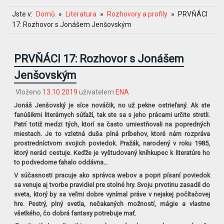
Jste v:
Domů
Literatura
Rozhovory a profily
PRVŇÁCI
17: Rozhovor s Jonášem Jenšovským
PRVŇÁCI 17: Rozhovor s Jonášem
Jenšovským
Vloženo
13.10.2019
uživatelem
ENA
Jonáš Jenšovský je síce nováčik, no už pekne ostrieľaný. Ak ste
fanúšikmi literárnych súťaží, tak ste sa s jeho prácami určite stretli.
Patrí totiž medzi tých, ktorí sa často umiestňovali na popredných
miestach. Je to vzletná duša plná príbehov, ktoré nám rozpráva
prostredníctvom svojich poviedok. Pražák, narodený v roku 1985,
ktorý nerád cestuje. Keďže je vyštudovaný kníhkupec k literatúre ho
to podvedome ťahalo oddávna…
V súčasnosti pracuje ako správca webov a popri písaní poviedok
sa venuje aj tvorbe pravidiel pre stolné hry. Svoju prvotinu zasadil do
sveta, ktorý by sa veľmi dobre vynímal práve v nejakej počítačovej
hre. Pestrý, plný svetla, nečakaných možností, mágie a vlastne
všetkého, čo dobrá fantasy potrebuje mať.