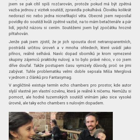
jsem se pak cítil spíš rozčarován, protože pokud má být zpětná
vazba jednou z vizitek soutěží, zpravidla pokulhává. Člověku kolikrát
nedorazí nic nebo jedna nicneříkající věta. Obecně jsem neposílal
povídky do soutěží kvůli zpětné vazbě, na to mám betačtenáře a pár
lidí, jejichž názoru si cením. Soutěžemi jsem byl zpočátku hrozně
přitahován.
Jenže pak jsem zjistil, že je jich spousta dost netransparentních,
postrádá určitou úroveň a v mnoha ohledech, které uvádí jako
přínos, reálně selhává. Navíc dopad sborníků je krom vymezené
skupiny zájemců prakticky nulový, a to bylo právě něco, v co jsem
dříve doufal. Takže postupem času vymizely důvody, proč se jimi
zabývat. Tuhle problematiku velmi dobře sepsala Míša Merglová
v jednom z článků pro Fantasymag.
V angličtině existuje termín echo chambers pro prostor, kde autor
slyší vlastně jen vlastní ozvěnu, která je reálně k ničemu. Nemůžu si
pomoct, ale hodně tuzemských soutěží vnímám jako sice vysoké
úrovně, ale taky echo chambers s nulovým dopadem.