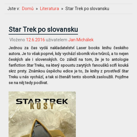
Jste v:
Domů
Literatura
Star Trek po slovansku
Star Trek po slovansku
Vloženo
12.6.2016
uživatelem
Jan Michálek
Jednou za čas vydá nakladatelství Laser books knihu českého
autora. Je to však poprvé, kdy vychází sborník více tvůrců, a to nejen
českých ale i slovenských. Co záleží na tom, že je to antologie
fanfiction Star Treku, na který spoustu zarytých fanoušků scifi kouká
skrz prsty. Známkou úspěchu edice je to, že knihy z prostředí Star
Treku u nás vychází, a tak si čtenáři tento sborník zasloužili. Pojďme
se na něj tedy podívat.