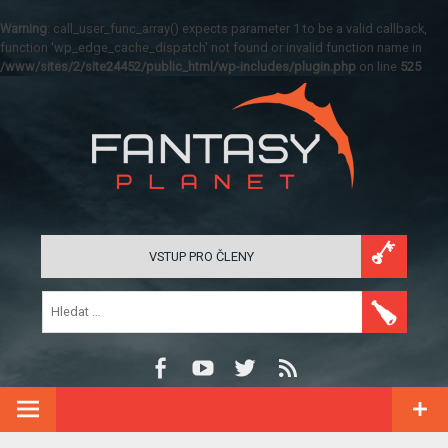
Warning
: call_user_func_array() expects parameter 1 to be a valid callback,
function 'wp_edge_cache_dispatch' not found or invalid function name in
/www/sites/2/site24452/public_html/wp-includes/plugin.php
on line
525
VSTUP PRO ČLENY