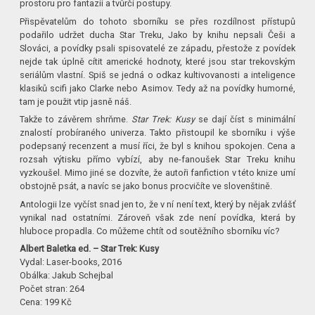
prostoru pro fantazii a tvůrčí postupy.
Přispěvatelům do tohoto sborníku se přes rozdílnost přístupů
podařilo udržet ducha Star Treku, Jako by knihu nepsali Češi a
Slováci, a povídky psali spisovatelé ze západu, přestože z povídek
nejde tak úplně cítit americké hodnoty, které jsou star trekovským
seriálům vlastní. Spiš se jedná o odkaz kultivovanosti a inteligence
klasiků scifi jako Clarke nebo Asimov. Tedy až na povídky humorné,
tam je použit vtip jasně náš.
Takže to závěrem shrňme.
Star Trek: Kusy
se dají číst s minimální
znalostí probíraného univerza. Takto přistoupil ke sborníku i výše
podepsaný recenzent a musí říci, že byl s knihou spokojen. Cena a
rozsah výtisku přímo vybízí, aby ne-fanoušek Star Treku knihu
vyzkoušel. Mimo jiné se dozvíte, že autoři fanfiction v této knize umí
obstojně psát, a navíc se jako bonus procvičíte ve slovenštině.
Antologii lze vyčíst snad jen to, že v ní není text, který by nějak zvlášť
vynikal nad ostatními. Zároveň však zde není povídka, která by
hluboce propadla. Co můžeme chtít od soutěžního sborníku víc?
Albert Baletka ed. – Star Trek: Kusy
Vydal: Laser-books, 2016
Obálka: Jakub Schejbal
Počet stran: 264
Cena: 199 Kč