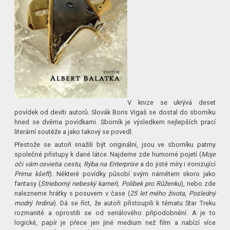
V knize se ukrývá deset
povídek od devíti autorů. Slovák Boris Vigaš se dostal do sborníku
hned se dvěma povídkami. Sborník je výsledkem nejlepších prací
literární soutěže a jako takový se povedl.
Přestože se autoři snažili být originální, jsou ve sborníku patrny
společné přístupy k dané látce. Najdeme zde humorné pojetí (
Moje
oči vám osvietia cestu
,
Rýba na Enterprise
a do jisté míry i ironizující
Prima kšeft
). Některé povídky působí svým námětem skoro jako
fantasy (
Strieborný nebeský kameň, Polibek pro Růženku
), nebo zde
nalezneme hrátky s posuvem v čase (
25 let mého života
,
Posledný
modrý hrdina
). Dá se říct, že autoři přistoupili k tématu Star Treku
rozmanitě a oprostili se od seriálového připodobnění. A je to
logické, papír je přece jen jiné medium než film a nabízí více