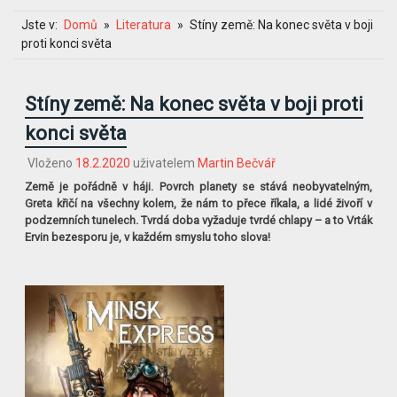
Jste v:
Domů
Literatura
Stíny země: Na konec světa v boji
proti konci světa
Stíny země: Na konec světa v boji proti
konci světa
Vloženo
18.2.2020
uživatelem
Martin Bečvář
Země je pořádně v háji. Povrch planety se stává neobyvatelným,
Greta křičí na všechny kolem, že nám to přece říkala, a lidé živoří v
podzemních tunelech. Tvrdá doba vyžaduje tvrdé chlapy – a to Vrták
Ervin bezesporu je, v každém smyslu toho slova!