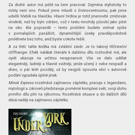
Za druhé: autor má ještě na čem pracovat. Zejména stylisticky to
místy není ono. Pokud jsme mluvili o Ervinocentrusmu, pak jsme
udeřili hřebík na hlavičku. Hlavní hrdina je totiž jmenovitě zmiňován
vícekrát, než by bylo zdrávo, což v textu mnohdy působí jako pěst
na oko. Ale popravdě – tento problém budete vnímat spíše
v pomalejších pasážích, dynamičtější úseky pravděpodobně
prolétnete bez toho, aniž byste cokoliv řešili.
A za třetí: tahle knížka má zvláštní závěr. Je to takový tříčtvteční
cliffhanger. Efekt nalákat čtenáře k dalšímu dílu rozhodně má, ale
opět ukazuje na určitou nevypsanost. Vše se dalo udělat
elegantněji, ladněji a hlavně svižněji; jenže učený z nebe nespadl a
dnes, o pár knih později, už by nesjpíš spousta věcí v autorově
podání vypadala úplně jinak.
Minsk Express
rozehrává zajímavou zápletku, pracuje s legendami,
mytologií a zároveň představuje poměrně komplexí svět; svoji úlohu
prvního dílu plní na výbornou. Rozehrává situace a do dalších dílů
dává naději na zajímavou zápletku.