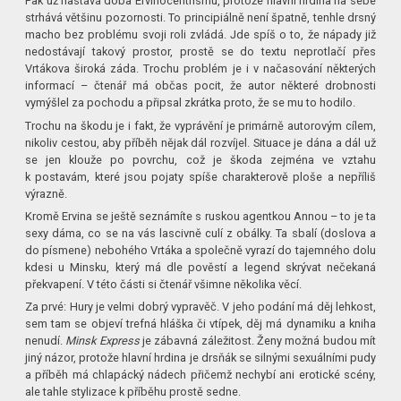
Pak už nastává doba Ervinocentrismu, protože hlavní hrdina na sebe
strhává většinu pozornosti. To principiálně není špatně, tenhle drsný
macho bez problému svoji roli zvládá. Jde spíš o to, že nápady již
nedostávají takový prostor, prostě se do textu neprotlačí přes
Vrtákova široká záda. Trochu problém je i v načasování některých
informací – čtenář má občas pocit, že autor některé drobnosti
vymýšlel za pochodu a připsal zkrátka proto, že se mu to hodilo.
Trochu na škodu je i fakt, že vyprávění je primárně autorovým cílem,
nikoliv cestou, aby příběh nějak dál rozvíjel. Situace je dána a dál už
se jen klouže po povrchu, což je škoda zejména ve vztahu
k postavám, které jsou pojaty spíše charakterově ploše a nepříliš
výrazně.
Kromě Ervina se ještě seznámíte s ruskou agentkou Annou – to je ta
sexy dáma, co se na vás lascivně culí z obálky. Ta sbalí (doslova a
do písmene) nebohého Vrtáka a společně vyrazí do tajemného dolu
kdesi u Minsku, který má dle pověstí a legend skrývat nečekaná
překvapení. V této části si čtenář všimne několika věcí.
Za prvé: Hury je velmi dobrý vypravěč. V jeho podání má děj lehkost,
sem tam se objeví trefná hláška či vtípek, děj má dynamiku a kniha
nenudí.
Minsk Express
je zábavná záležitost. Ženy možná budou mít
jiný názor, protože hlavní hrdina je drsňák se silnými sexuálními pudy
a příběh má chlapácký nádech přičemž nechybí ani erotické scény,
ale tahle stylizace k příběhu prostě sedne.