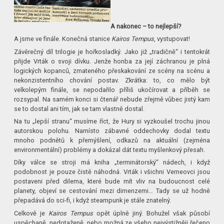
A nakonec – to nejlepší?
A jsme ve finále. Konečná stanice
Kairos Tempus
, vystupovat!
Závěrečný díl trilogie je hořkosladký. Jako již „tradičně“ i tentokrát
přijde Vrták o svoji dívku. Jenže honba za její záchranou je plná
logických kopanců, zmateného přeskakování ze scény na scénu a
nekonzistentního chování postav. Zkrátka: to, co mělo být
velkolepým finále, se nepodařilo příliš ukočírovat a příběh se
rozsypal. Na samém konci si čtenář nebude zřejmě vůbec jistý kam
se to dostal ani tím, jak se tam vlastně dostal.
Na tu „lepší stranu“ musíme říct, že Hury si vyzkoušel trochu jinou
autorskou polohu. Namísto zábavné oddechovky dodal textu
mnoho podnětů k přemýšlení, odkazů na aktuální (zejména
environmentální) problémy a dokázal dát textu myšlenkový přesah.
Díky válce se stroji má kniha „terminátorský“ nádech, i když
podobnost je pouze čistě náhodná. Vrták i všichni Verneovci jsou
postaveni před dilema, které bude mít vliv na budoucnost celé
planety, objeví se cestování mezi dimenzemi… Tady se už hodně
přepadává do sci-fi, i když steampunk je stále znatelný.
Celkově je
Kairos Tempus
opět úplně jiný. Bohužel však působí
uspěchaně, nedotaženě, nebo možná ze všeho nejvýstižněji řečeno