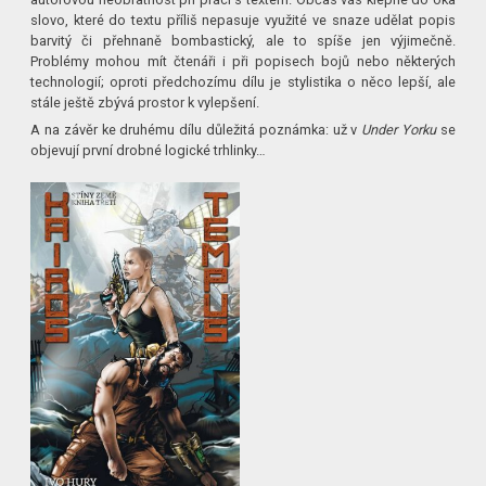
slovo, které do textu příliš nepasuje využité ve snaze udělat popis
barvitý či přehnaně bombastický, ale to spíše jen výjimečně.
Problémy mohou mít čtenáři i při popisech bojů nebo některých
technologií; oproti předchozímu dílu je stylistika o něco lepší, ale
stále ještě zbývá prostor k vylepšení.
A na závěr ke druhému dílu důležitá poznámka: už v
Under Yorku
se
objevují první drobné logické trhlinky…