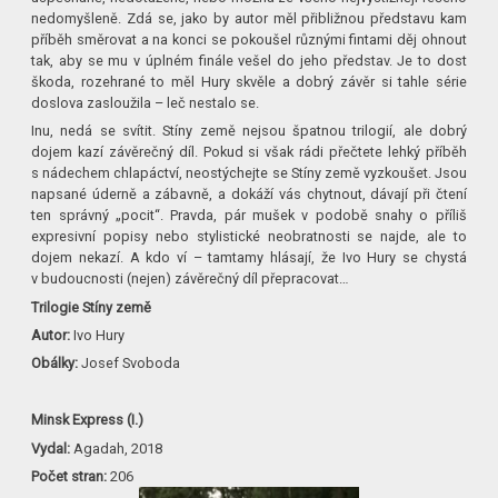
nedomyšleně. Zdá se, jako by autor měl přibližnou představu kam
příběh směrovat a na konci se pokoušel různými fintami děj ohnout
tak, aby se mu v úplném finále vešel do jeho představ. Je to dost
škoda, rozehrané to měl Hury skvěle a dobrý závěr si tahle série
doslova zasloužila – leč nestalo se.
Inu, nedá se svítit. Stíny země nejsou špatnou trilogií, ale dobrý
dojem kazí závěrečný díl. Pokud si však rádi přečtete lehký příběh
s nádechem chlapáctví, neostýchejte se Stíny země vyzkoušet. Jsou
napsané úderně a zábavně, a dokáží vás chytnout, dávají při čtení
ten správný „pocit“. Pravda, pár mušek v podobě snahy o příliš
expresivní popisy nebo stylistické neobratnosti se najde, ale to
dojem nekazí. A kdo ví – tamtamy hlásají, že Ivo Hury se chystá
v budoucnosti (nejen) závěrečný díl přepracovat…
Trilogie Stíny země
Autor:
Ivo Hury
Obálky:
Josef Svoboda
Minsk Express (I.)
Vydal:
Agadah, 2018
Počet stran:
206