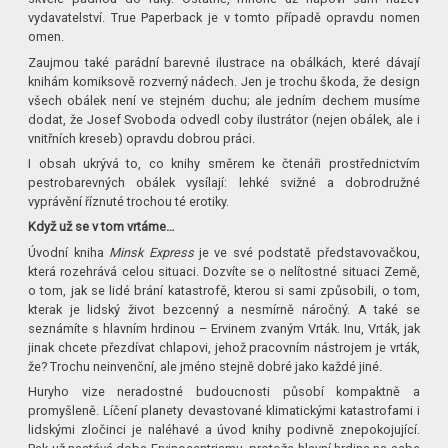
vydavatelství. True Paperback je v tomto případě opravdu nomen
omen.
Zaujmou také parádní barevné ilustrace na obálkách, které dávají
knihám komiksově rozverný nádech. Jen je trochu škoda, že design
všech obálek není ve stejném duchu; ale jedním dechem musíme
dodat, že Josef Svoboda odvedl coby ilustrátor (nejen obálek, ale i
vnitřních kreseb) opravdu dobrou práci.
I obsah ukrývá to, co knihy směrem ke čtenáři prostřednictvím
pestrobarevných obálek vysílají: lehké svižné a dobrodružné
vyprávění říznuté trochou té erotiky.
Když už se v tom vrtáme…
Úvodní kniha
Minsk Express
je ve své podstatě představovačkou,
která rozehrává celou situaci. Dozvíte se o nelítostné situaci Země,
o tom, jak se lidé brání katastrofě, kterou si sami způsobili, o tom,
kterak je lidský život bezcenný a nesmírně náročný. A také se
seznámíte s hlavním hrdinou – Ervinem zvaným Vrták. Inu, Vrták, jak
jinak chcete přezdívat chlapovi, jehož pracovním nástrojem je vrták,
že? Trochu neinvenční, ale jméno stejně dobré jako každé jiné.
Huryho vize neradostné budoucnosti působí kompaktně a
promyšleně. Líčení planety devastované klimatickými katastrofami i
lidskými zločinci je naléhavé a úvod knihy podivně znepokojující.