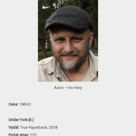
Autor – Ivo Hury
Cena:
198 Kč
Under York (II.)
Vydal:
True Paperback, 2018
Počet stran:
220