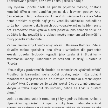
zdevastované planetě, což dává lidstvu jiskřičku naděje.
Díky vyššímu počtu osob se příběh příjemně rozvine, dostane
konečně šířku a není zaměřen jen na duo hlavních postav. Ano,
částečně je to tím, že Anna do Under Yorku nikdy nedorazí, ale Vrták
nemá problém si rychle najít jinou Vendulku utěšitelku, nehledě na
to, že hormonálně rozkolísaných obdivovatelek má na každém prstu
pět. Paradoxně však vyznívá hlavní postava jako chlapák spíše na
počátku knihy, později je v oblasti nevěry mnohem zdrženlivější a
místy působí až uťápnutě.
Za tím zřejmě stojí Ervinův nový objev – Brusinka Dolores. Zde si
dovolím malou spekulaci: ona dívka i vzhledem dle parádních
kreseb Josefa Svobody vypadá jako zcela jiná Brusinka –
frontmanka kapely Cranberries (v překladu Brusinky) Dolores o
´Riordan.
Přesun děje z podzemních chodeb do města knize vyloženě svědčí.
Prostředí je barevnější, roste počet postav, autor může uplatnit
mnohem víc svoji invenci co se různých prostředků a technických
„hraček“ týká. Dozvíme se, že existují pekelné stroje z jiné dimenze,
kterým je třeba šlápnout do úsměvu, čehož se Ervin s gustem
zhostí.
Opět se musíme vrátit k tomu, co již bylo jednou řečeno. Kniha je
dynamická, vyprávění má spád a díky tomu nebudete vnímat
autorovou neobratnost při práci s textem. Občas vás klepne do oka