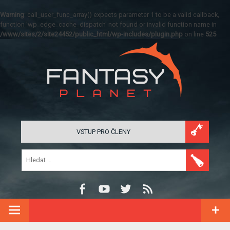
Warning
: call_user_func_array() expects parameter 1 to be a valid callback,
function 'wp_edge_cache_dispatch' not found or invalid function name in
/www/sites/2/site24452/public_html/wp-includes/plugin.php
on line
525
VSTUP PRO ČLENY