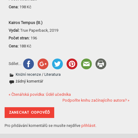
Cena:
198 Kč
Kairos Tempus (III.)
Vydal:
True Paperback, 2019
Počet stran:
196
Cena:
188 Kč
Sdílet...
Knižní recenze
/
Literatura
žádný komentář
« Čtenářská povídka: Úděl učedníka
Podpoříte knihu začínajícího autora? »
ZANECHAT ODPOVĚĎ
Pro přidávání komentářů se musíte nejdříve
přihlásit
.