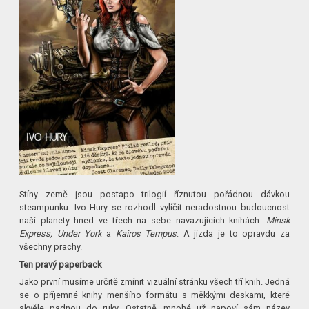
Stíny země jsou postapo trilogií říznutou pořádnou dávkou
steampunku. Ivo Hury se rozhodl vylíčit neradostnou budoucnost
naší planety hned ve třech na sebe navazujících knihách:
Minsk
Express, Under York
a
Kairos Tempus
. A jízda je to opravdu za
všechny prachy.
Ten pravý paperback
Jako první musíme určitě zmínit vizuální stránku všech tří knih. Jedná
se o příjemné knihy menšího formátu s měkkými deskami, které
skvěle padnou do ruky. Ostatně, mnohé už napoví sám název