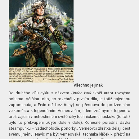
Všechno je jinak
Do druhého dílu cyklu s názvem
Under York
skočí autor rovnýma
nohama. Většina toho, co rozehrál v prvním dílu, je totiž najednou
zapomenuta, a Ervin (už bez Anny) se přesouvá do podzemního
velkoměsta k legendárním Verneovcům, lidem známým z legend a
přežívajícím v nehostinném světě díky technickému náskoku (to totiž
bylo to překvapení ukryté dole v dole). Konečně pořádná dávka
steampunku – vzducholodě, ponorky… Verneovci zkrátka dělají čest
svému jménu. Navíc má být verneovská technika klíček k přežití na