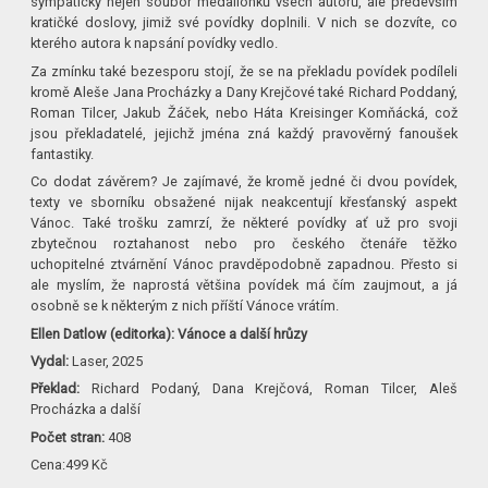
sympatický nejen soubor medailonků všech autorů, ale především
kratičké doslovy, jimiž své povídky doplnili. V nich se dozvíte, co
kterého autora k napsání povídky vedlo.
Za zmínku také bezesporu stojí, že se na překladu povídek podíleli
kromě Aleše Jana Procházky a Dany Krejčové také Richard Poddaný,
Roman Tilcer, Jakub Žáček, nebo Háta Kreisinger Komňácká, což
jsou překladatelé, jejichž jména zná každý pravověrný fanoušek
fantastiky.
Co dodat závěrem? Je zajímavé, že kromě jedné či dvou povídek,
texty ve sborníku obsažené nijak neakcentují křesťanský aspekt
Vánoc. Také trošku zamrzí, že některé povídky ať už pro svoji
zbytečnou roztahanost nebo pro českého čtenáře těžko
uchopitelné ztvárnění Vánoc pravděpodobně zapadnou. Přesto si
ale myslím, že naprostá většina povídek má čím zaujmout, a já
osobně se k některým z nich příští Vánoce vrátím.
Ellen Datlow (editorka): Vánoce a další hrůzy
Vydal:
Laser, 2025
Překlad:
Richard Podaný, Dana Krejčová, Roman Tilcer, Aleš
Procházka a další
Počet stran:
408
Cena:499 Kč