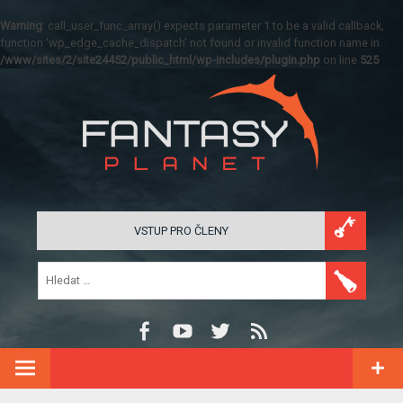
Warning
: call_user_func_array() expects parameter 1 to be a valid callback,
function 'wp_edge_cache_dispatch' not found or invalid function name in
/www/sites/2/site24452/public_html/wp-includes/plugin.php
on line
525
VSTUP PRO ČLENY