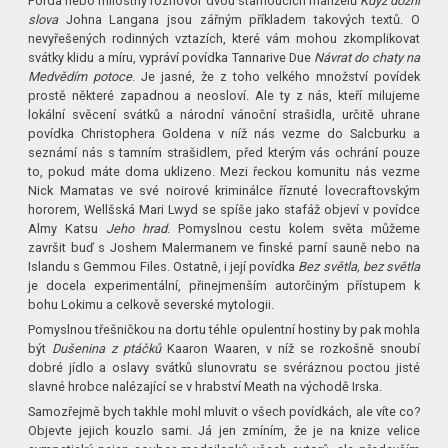
Forda nebo milostný rozhovor dvou stárnoucích manželů
Když dozní
slova
Johna Langana jsou zářným příkladem takových textů. O
nevyřešených rodinných vztazích, které vám mohou zkomplikovat
svátky klidu a míru, vypráví povídka Tannarive Due
Návrat do chaty na
Medvědím potoce
. Je jasné, že z toho velkého množství povídek
prostě některé zapadnou a neosloví. Ale ty z nás, kteří milujeme
lokální svěcení svátků a národní vánoční strašidla, určitě uhrane
povídka Christophera Goldena v níž nás vezme do Salcburku a
seznámí nás s tamním strašidlem, před kterým vás ochrání pouze
to, pokud máte doma uklizeno. Mezi řeckou komunitu nás vezme
Nick Mamatas ve své noirové kriminálce říznuté lovecraftovským
hororem, Wellšská Mari Lwyd se spíše jako stafáž objeví v povídce
Almy Katsu
Jeho hrad
. Pomyslnou cestu kolem světa můžeme
završit buď s Joshem Malermanem ve finské parní sauně nebo na
Islandu s Gemmou Files. Ostatně, i její povídka
Bez světla, bez světla
je docela experimentální, přinejmenším autorčiným přístupem k
bohu Lokimu a celkově severské mytologii.
Pomyslnou třešničkou na dortu téhle opulentní hostiny by pak mohla
být
Dušenina z ptáčků
Kaaron Waaren, v níž se rozkošně snoubí
dobré jídlo a oslavy svátků slunovratu se svéráznou poctou jisté
slavné hrobce nalézající se v hrabství Meath na východě Irska.
Samozřejmě bych takhle mohl mluvit o všech povídkách, ale víte co?
Objevte jejich kouzlo sami. Já jen zmíním, že je na knize velice