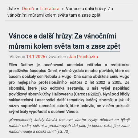
Jste v:
Domů
Literatura
Vánoce a další hrůzy: Za
vánočními můrami kolem světa tam a zase zpět
Vánoce a další hrůzy: Za vánočními
můrami kolem světa tam a zase zpět
Vloženo
14.1.2026
uživatelem
Jan Procházka
Ellen Datlow je oceňovaná americká editorka a redaktorka
prestižního časopisu Omni, v němž vydala mnoho povídek, které se
časem dočkaly cen Nebula a Hugo. Ona sama obdržela cenu Hugo
pro nejlepšího profesionálního editora z let 2002 a 2005. Ze
sborníků, které jako editorka sestavila, u nás vyšel například
povídkový sborník Stíny Halloweenu (Carcosa 2022). Nyní pod křídly
nakladatelství Laser vyšel další tematicky laděný sborník, a jak už
název napovídá osmnáct autorů, které oslovila, se v něm pokusili
svými texty vypořádat s duchem Vánoc.
„Koneckonců, každý člověk má své vlastní zvyky; některé se týkají
našich rodin, sklizní a přelomových dat jako je konec roku, jiné zase
našich nadějí a očekávání.“
(str. 73)