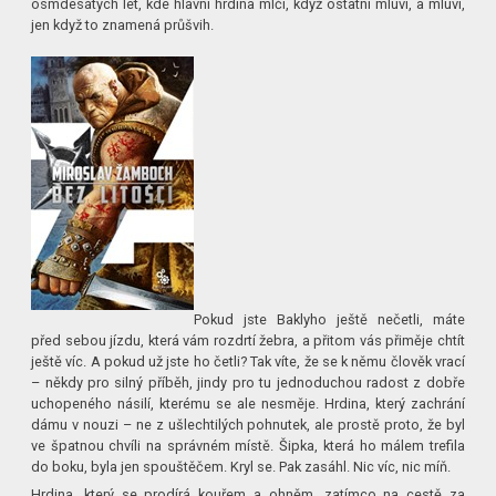
osmdesátých let, kde hlavní hrdina mlčí, když ostatní mluví, a mluví,
jen když to znamená průšvih.
Pokud jste Baklyho ještě nečetli, máte
před sebou jízdu, která vám rozdrtí žebra, a přitom vás přiměje chtít
ještě víc. A pokud už jste ho četli? Tak víte, že se k němu člověk vrací
– někdy pro silný příběh, jindy pro tu jednoduchou radost z dobře
uchopeného násilí, kterému se ale nesměje. Hrdina, který zachrání
dámu v nouzi – ne z ušlechtilých pohnutek, ale prostě proto, že byl
ve špatnou chvíli na správném místě. Šipka, která ho málem trefila
do boku, byla jen spouštěčem. Kryl se. Pak zasáhl. Nic víc, nic míň.
Hrdina, který se prodírá kouřem a ohněm, zatímco na cestě za