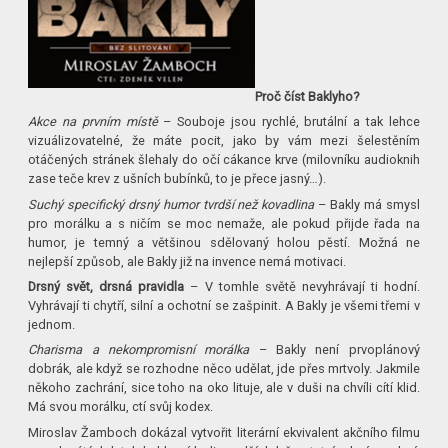
Proč číst Baklyho?
Akce na prvním místě
– Souboje jsou rychlé, brutální a tak lehce
vizuálizovatelné, že máte pocit, jako by vám mezi šelestěním
otáčených stránek šlehaly do očí cákance krve (milovníku audioknih
zase teče krev z ušních bubínků, to je přece jasný…).
Suchý specifický drsný humor tvrdší než kovadlina
– Bakly má smysl
pro morálku a s ničím se moc nemaže, ale pokud přijde řada na
humor, je temný a většinou sdělovaný holou pěstí. Možná ne
nejlepší způsob, ale Bakly již na invence nemá motivaci.
Drsný svět, drsná pravidla
– V tomhle světě nevyhrávají ti hodní.
Vyhrávají ti chytří, silní a ochotní se zašpinit. A Bakly je všemi třemi v
jednom.
Charisma a nekompromisní morálka
– Bakly není prvoplánový
dobrák, ale když se rozhodne něco udělat, jde přes mrtvoly. Jakmile
někoho zachrání, sice toho na oko lituje, ale v duši na chvíli cítí klid.
Má svou morálku, ctí svůj kodex.
Miroslav Žamboch dokázal vytvořit literární ekvivalent akčního filmu