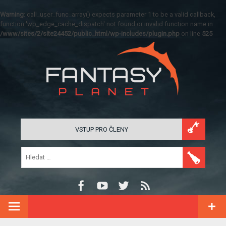
Warning
: call_user_func_array() expects parameter 1 to be a valid callback,
function 'wp_edge_cache_dispatch' not found or invalid function name in
/www/sites/2/site24452/public_html/wp-includes/plugin.php
on line
525
VSTUP PRO ČLENY