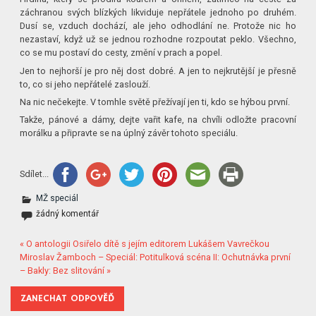
záchranou svých blízkých likviduje nepřátele jednoho po druhém.
Dusí se, vzduch dochází, ale jeho odhodlání ne. Protože nic ho
nezastaví, když už se jednou rozhodne rozpoutat peklo. Všechno,
co se mu postaví do cesty, změní v prach a popel.
Jen to nejhorší je pro něj dost dobré. A jen to nejkrutější je přesně
to, co si jeho nepřátelé zaslouží.
Na nic nečekejte. V tomhle světě přežívají jen ti, kdo se hýbou první.
Takže, pánové a dámy, dejte vařit kafe, na chvíli odložte pracovní
morálku a připravte se na úplný závěr tohoto speciálu.
Sdílet...
MŽ speciál
žádný komentář
« O antologii Osiřelo dítě s jejím editorem Lukášem Vavrečkou
Miroslav Žamboch – Speciál: Potitulková scéna II: Ochutnávka první
– Bakly: Bez slitování »
ZANECHAT ODPOVĚĎ