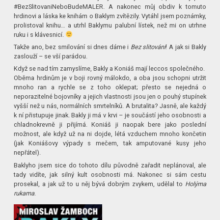
#BezSlitovaniNeboBudeMALER. A nakonec můj obdiv k tomuto
hrdinovi a láska ke knihám o Baklym zvítězily. Vytáhl jsem poznámky,
prolistoval knihu… a utrhl Baklymu palubní lístek, než mi on utrhne
ruku i s klávesnicí.
Takže ano, bez smilování si dnes dáme i
Bez slitování
! A jak si Bakly
zaslouží – se vší parádou.
Když se nad tím zamyslíme, Bakly a Koniáš mají leccos společného.
Oběma hrdinům je v boji rovný málokdo, a oba jsou schopni utržit
mnoho ran a rychle se z toho oklepat; přesto se nejedná o
neporazitelné bojovníky a jejich vlastnosti jsou jen o pouhý stupínek
vyšší než u nás, normálních smrtelníků. A brutalita? Jasně, ale každý
k ní přistupuje jinak. Bakly ji má v krvi – je součástí jeho osobnosti a
chladnokrevně ji přijímá. Koniáš ji naopak bere jako poslední
možnost, ale když už na ni dojde, létá vzduchem mnoho končetin
(jak Koniášovy výpady s mečem, tak amputované kusy jeho
nepřátel).
Baklyho jsem sice do tohoto dílu původně zařadit neplánoval, ale
tady vidíte, jak silný kult osobnosti má. Nakonec si sám cestu
prosekal, a jak už to u něj bývá dobrým zvykem, udělal to
Holýma
rukama
.