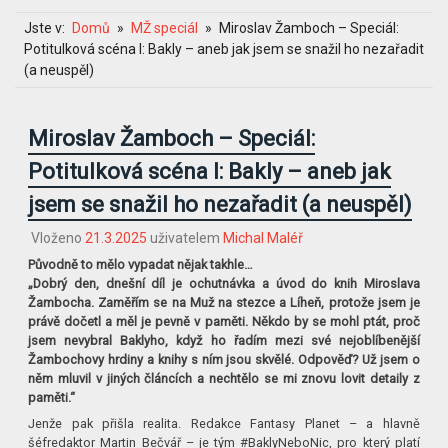
Jste v:
Domů
MŽ speciál
Miroslav Žamboch – Speciál:
Potitulková scéna I: Bakly – aneb jak jsem se snažil ho nezařadit
(a neuspěl)
Miroslav Žamboch – Speciál:
Potitulková scéna I: Bakly – aneb jak
jsem se snažil ho nezařadit (a neuspěl)
Vloženo
21.3.2025
uživatelem
Michal Maléř
Původně to mělo vypadat nějak takhle…
„Dobrý den, dnešní díl je ochutnávka a úvod do knih Miroslava
Žambocha. Zaměřím se na Muž na stezce a Líheň, protože jsem je
právě dočetl a měl je pevně v paměti. Někdo by se mohl ptát, proč
jsem nevybral Baklyho, když ho řadím mezi své nejoblíbenější
Žambochovy hrdiny a knihy s ním jsou skvělé. Odpověď? Už jsem o
něm mluvil v jiných článcích a nechtělo se mi znovu lovit detaily z
paměti.“
Jenže pak přišla realita. Redakce Fantasy Planet – a hlavně
šéfredaktor Martin Bečvář – je tým #BaklyNeboNic, pro který platí