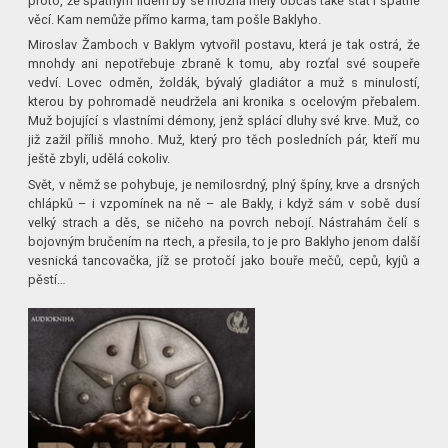
proto, že špatným lidem by se možná měly občas také stát i špatné
věcí. Kam nemůže přímo karma, tam pošle Baklyho.
Miroslav Žamboch v Baklym vytvořil postavu, která je tak ostrá, že
mnohdy ani nepotřebuje zbraně k tomu, aby rozťal své soupeře
vedví. Lovec odměn, žoldák, bývalý gladiátor a muž s minulostí,
kterou by pohromadě neudržela ani kronika s ocelovým přebalem.
Muž bojující s vlastními démony, jenž splácí dluhy své krve. Muž, co
již zažil příliš mnoho. Muž, který pro těch posledních pár, kteří mu
ještě zbyli, udělá cokoliv.
Svět, v němž se pohybuje, je nemilosrdný, plný špíny, krve a drsných
chlápků – i vzpomínek na ně – ale Bakly, i když sám v sobě dusí
velký strach a děs, se ničeho na povrch nebojí. Nástrahám čelí s
bojovným bručením na rtech, a přesila, to je pro Baklyho jenom další
vesnická tancovačka, jíž se protočí jako bouře mečů, cepů, kyjů a
pěstí…