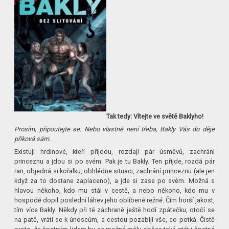
Tak tedy: Vítejte ve světě Baklyho!
Prosím, připoutejte se. Nebo vlastně není třeba, Bakly Vás do děje
přiková sám.
Existují hrdinové, kteří přijdou, rozdají pár úsměvů, zachrání
princeznu a jdou si po svém. Pak je tu Bakly. Ten přijde, rozdá pár
ran, objedná si kořalku, obhlédne situaci, zachrání princeznu (ale jen
když za to dostane zaplaceno), a jde si zase po svém. Možná s
hlavou někoho, kdo mu stál v cestě, a nebo někoho, kdo mu v
hospodě dopil poslední láhev jeho oblíbené režné. Čím horší jakost,
tím více Bakly. Někdy při té záchraně ještě hodí zpátečku, otočí se
na patě, vrátí se k únoscům, a cestou pozabíjí vše, co potká. Čistě