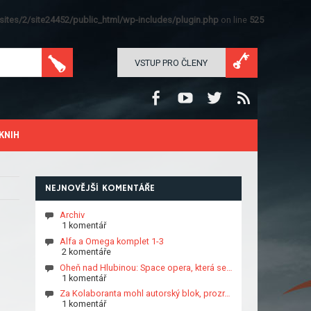
ites/2/site24452/public_html/wp-includes/plugin.php
on line
525
VSTUP PRO ČLENY
KNIH
NEJNOVĚJŠÍ KOMENTÁŘE
Archiv
1 komentář
Alfa a Omega komplet 1-3
2 komentáře
Oheň nad Hlubinou: Space opera, která se…
1 komentář
Za Kolaboranta mohl autorský blok, prozr…
1 komentář