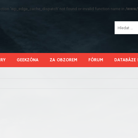
function 'wp_edge_cache_dispatch' not found or invalid function name in
/www/s
HRY
GEEKZÓNA
ZA OBZOREM
FÓRUM
DATABÁZE 