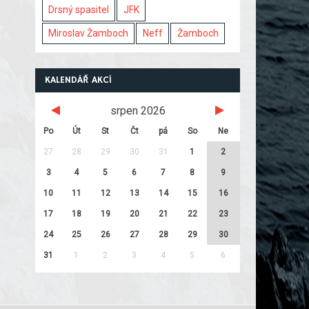
Drsný spasitel
JFK
Miroslav Žamboch
Neff
Žamboch
KALENDÁŘ AKCÍ
srpen 2026
Po
Út
St
Čt
pá
So
Ne
27
28
29
30
31
1
2
3
4
5
6
7
8
9
10
11
12
13
14
15
16
17
18
19
20
21
22
23
24
25
26
27
28
29
30
31
1
2
3
4
5
6