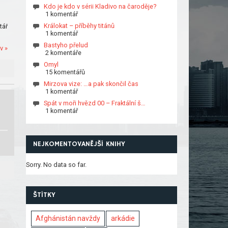
Kdo je kdo v sérii Kladivo na čaroděje?
1 komentář
Králokat – příběhy titánů
tář
1 komentář
Bastyho přelud
v »
2 komentáře
Omyl
15 komentářů
Mirzova vize: …a pak skončil čas
1 komentář
Spát v moři hvězd 00 – Fraktální š…
1 komentář
NEJKOMENTOVANĚJŠÍ KNIHY
Sorry. No data so far.
ŠTÍTKY
Afghánistán navždy
arkádie