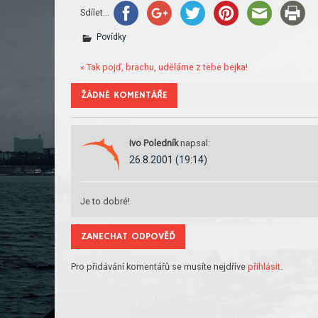
Sdílet...
Povídky
« Tak pojď, brachu, uděláme z tebe bejka!
ŽÁDNÉ KOMENTÁŘE
Ivo Poledník
napsal:
26.8.2001 (19:14)
Je to dobré!
ZANECHAT ODPOVĚĎ
Pro přidávání komentářů se musíte nejdříve
přihlásit
.