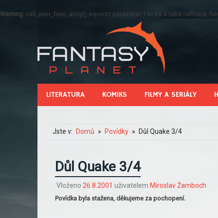
Warning
: call_user_func_array() expects parameter 1 to be a valid callback, 
LITERATURA
KOMIKS
FILMY A SERIÁLY
Jste v:
Domů
Povídky
Důl Quake 3/4
Důl Quake 3/4
Vloženo
26.8.2001
uživatelem
Miroslav Žamboch
Povídka byla stažena, děkujeme za pochopení.