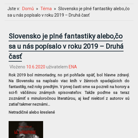
Jste v:
Domů
Téma
Slovensko je plné fantastiky alebo,čo
sa u nás popísalo v roku 2019 – Druhá časť
Slovensko je plné fantastiky alebo,čo
sa u nás popísalo v roku 2019 – Druhá
časť
Vloženo
10.6.2020
uživatelem
ENA
Rok 2019 bol mimoriadny, no pri pohľade späť, bol hlavne zdravý.
Na Slovensku sa napísalo viac kníh v žánroch spadajúcich do
fantastiky, než roky predtým. V prvej časti sme sa pozreli na horory a
sci-fi väčšinou známych spisovateľov. Takže poďme sa teraz
zoznámiť s minuloročnou literatúrou, aj keď niektorí z autorov sú
zatiaľ takmer neznámi…
Netradičné alebo kreslené