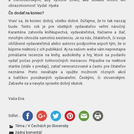
obrazotvornosť. Vydal:
Hydra
Čo dodať na koniec?
Vraví sa, že koniec dobrý, všetko dobré. Dúfajme, že to tak naozaj
bude. Tento rok je pre všetkých vydavateľov veľmi náročný.
Karanténa zatvorila kníhkupectvá, vydavateľstvá, tlačiarne a žiaľ,
mnohým ohrozila samotnú existenciu. Je na nás, čitateľoch, či svoje
obľúbené vydavateľstvá alebo autorov podporíme aspoň tým, že si
kúpime niektorú z ich publikácií. Aj na našom webe vám neprestajne
prinášame recenzie na knihy, audioknihy a hry, ktoré sa podarilo
vydať počas prvých tohtoročných mesiacov. Prípadne na niektoré
staršie (stále v predaji), zatiaľ nerecenzované a často pre čitateľov
neznáme. Preto neváhajte a využite možnosti rôznych akcií
a balíčkov ponúkaných vydavateľmi. Českými, či slovenskými.
Zabavíte sa a navyše spravíte dobrý skutok.
Vaša Ena.
Sdílet...
Téma
/
V Čechách po Slovensky
žádný komentář