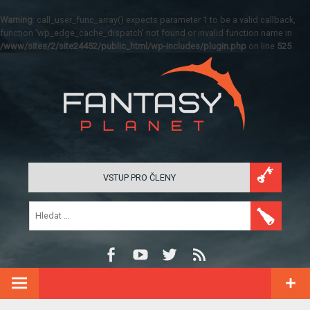
Warning
: call_user_func_array() expects parameter 1 to be a valid callback,
function 'wp_edge_cache_dispatch' not found or invalid function name in
/www/sites/2/site24452/public_html/wp-includes/plugin.php
on line
525
VSTUP PRO ČLENY