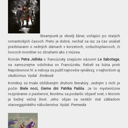
Steampunk je skvelý žáner, voňajúci po starých
romantických časoch. Preto je dobré, nechať sa raz za čas unášať
predstavami o nežných dámach v korzetoch, vzduchoplavcoch, či
lovcoch monštier so zbraňami ako z múzea.
Román
Petra Jelínka
s francúzsky znejúcim názvom
Le Sabotage
,
sa samozrejme odohráva vo Francúzsku. Rebeli sa búria proti
Napoleonovi IV. a neboja sa pužiť najnovšie vynálezy, v najhoršom aj
okultizmus. Vydal :
Enribook
Komiksy sú trvale obľúbeným druhom literatúry. Jedným z nich je
počin
Biele noci, čierne dni
Patrika Pašša
. Je to mysteriózne
rozprávanie o pastierovi, ktorému sa podarilo objaviť svet, v ktorom
je bežný večný život. Jeho objav sa neskôr stal základom
staroegyptského náboženstva. Vydal:
Premedia