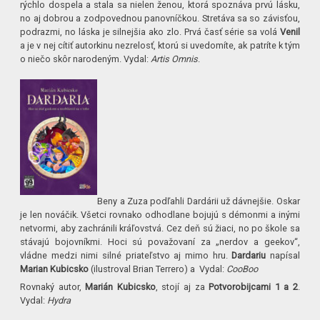
rýchlo dospela a stala sa nielen ženou, ktorá spoznáva prvú lásku,
no aj dobrou a zodpovednou panovníčkou. Stretáva sa so závisťou,
podrazmi, no láska je silnejšia ako zlo. Prvá časť série sa volá
Venil
a je v nej cítiť autorkinu nezrelosť, ktorú si uvedomíte, ak patríte k tým
o niečo skôr narodeným. Vydal:
Artis Omnis
.
Beny a Zuza podľahli Dardárii už dávnejšie. Oskar
je len nováčik. Všetci rovnako odhodlane bojujú s démonmi a inými
netvormi, aby zachránili kráľovstvá. Cez deň sú žiaci, no po škole sa
stávajú bojovníkmi. Hoci sú považovaní za „nerdov a geekov“,
vládne medzi nimi silné priateľstvo aj mimo hru.
Dardariu
napísal
Marian Kubicsko
(ilustroval Brian Terrero) a Vydal:
CooBoo
Rovnaký autor,
Marián Kubicsko
, stojí aj za
Potvorobijcami 1 a 2
.
Vydal:
Hydra