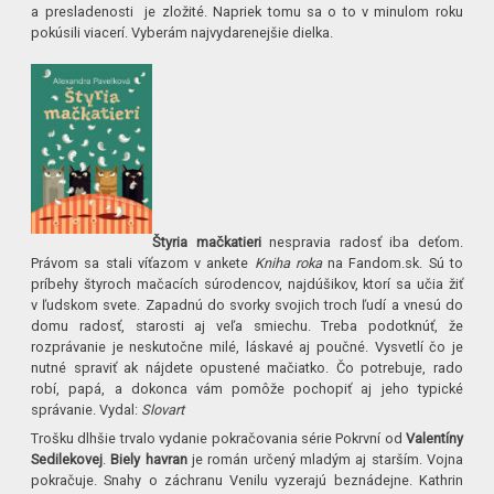
a presladenosti je zložité. Napriek tomu sa o to v minulom roku
pokúsili viacerí. Vyberám najvydarenejšie dielka.
Štyria mačkatieri
nespravia radosť iba deťom.
Právom sa stali víťazom v ankete
Kniha roka
na Fandom.sk. Sú to
príbehy štyroch mačacích súrodencov, najdúšikov, ktorí sa učia žiť
v ľudskom svete. Zapadnú do svorky svojich troch ľudí a vnesú do
domu radosť, starosti aj veľa smiechu. Treba podotknúť, že
rozprávanie je neskutočne milé, láskavé aj poučné. Vysvetlí čo je
nutné spraviť ak nájdete opustené mačiatko. Čo potrebuje, rado
robí, papá, a dokonca vám pomôže pochopiť aj jeho typické
správanie. Vydal:
Slovart
Trošku dlhšie trvalo vydanie pokračovania série Pokrvní od
Valentíny
Sedilekovej
.
Biely havran
je román určený mladým aj starším. Vojna
pokračuje. Snahy o záchranu Venilu vyzerajú beznádejne. Kathrin