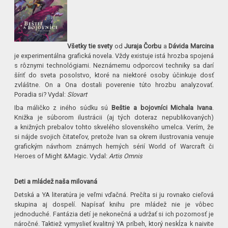
Všetky tie svety
od
Juraja Čorbu
a
Dávida Marcina
je experimentálna grafická novela. Vždy existuje istá hrozba spojená
s rôznymi technológiami. Neznámemu odporcovi techniky sa darí
šíriť do sveta posolstvo, ktoré na niektoré osoby účinkuje dosť
zvláštne. On a Ona dostali poverenie túto hrozbu analyzovať.
Poradia si? Vydal:
Slovart
Iba máličko z iného súdku sú
Beštie a bojovníci
Michala Ivana
.
Knižka je súborom ilustrácii (aj tých doteraz nepublikovaných)
a knižných prebalov tohto skvelého slovenského umelca. Verím, že
si nájde svojich čitateľov, pretože Ivan sa okrem ilustrovania venuje
grafickým návrhom známych herných sérií World of Warcraft či
Heroes of Might &Magic. Vydal:
Artis Omnis
Deti a mládež naša milovaná
Detská a YA literatúra je veľmi vďačná. Prečíta si ju rovnako cieľová
skupina aj dospelí. Napísať knihu pre mládež nie je vôbec
jednoduché. Fantázia detí je nekonečná a udržať si ich pozornosť je
náročné. Taktiež vymyslieť kvalitný YA príbeh, ktorý neskĺza k naivite