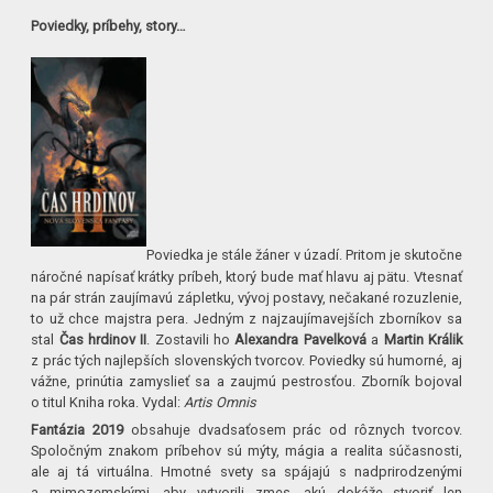
Poviedky, príbehy, story…
Poviedka je stále žáner v úzadí. Pritom je skutočne
náročné napísať krátky príbeh, ktorý bude mať hlavu aj pätu. Vtesnať
na pár strán zaujímavú zápletku, vývoj postavy, nečakané rozuzlenie,
to už chce majstra pera. Jedným z najzaujímavejších zborníkov sa
stal
Čas hrdinov II
. Zostavili ho
Alexandra Pavelková
a
Martin Králik
z prác tých najlepších slovenských tvorcov. Poviedky sú humorné, aj
vážne, prinútia zamyslieť sa a zaujmú pestrosťou. Zborník bojoval
o titul Kniha roka. Vydal:
Artis Omnis
Fantázia 2019
obsahuje dvadsaťosem prác od rôznych tvorcov.
Spoločným znakom príbehov sú mýty, mágia a realita súčasnosti,
ale aj tá virtuálna. Hmotné svety sa spájajú s nadprirodzenými
a mimozemskými, aby vytvorili zmes, akú dokáže stvoriť len