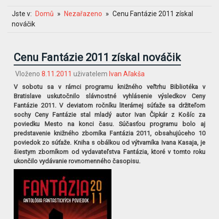
Jste v:
Domů
Nezařazeno
Cenu Fantázie 2011 získal
nováčik
Cenu Fantázie 2011 získal nováčik
Vloženo
8.11.2011
uživatelem
Ivan Aľakša
V sobotu sa v rámci programu knižného veľtrhu Bibliotéka v
Bratislave uskutočnilo slávnostné vyhlásenie výsledkov Ceny
Fantázie 2011. V deviatom ročníku literárnej súťaže sa držiteľom
sochy Ceny Fantázie stal mladý autor Ivan Čipkár z Košíc za
poviedku Mesto na konci času. Súčasťou programu bolo aj
predstavenie knižného zborníka Fantázia 2011, obsahujúceho 10
poviedok zo súťaže. Kniha s obálkou od výtvarníka Ivana Kasaja, je
šiestym zborníkom od vydavateľstva Fantázia, ktoré v tomto roku
ukončilo vydávanie rovnomenného časopisu.