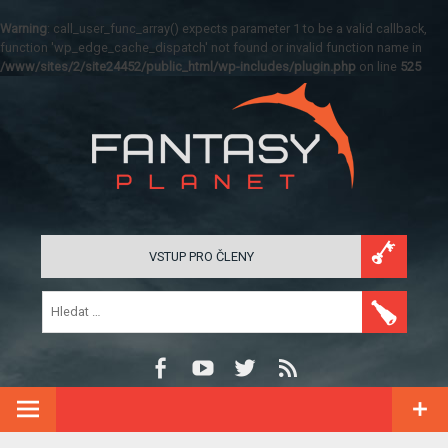
Warning
: call_user_func_array() expects parameter 1 to be a valid callback,
function 'wp_edge_cache_dispatch' not found or invalid function name in
/www/sites/2/site24452/public_html/wp-includes/plugin.php
on line
525
VSTUP PRO ČLENY