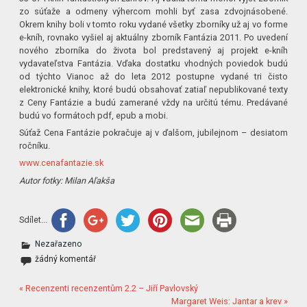
zo súťaže a odmeny výhercom mohli byť zasa zdvojnásobené.
Okrem knihy boli v tomto roku vydané všetky zborníky už aj vo forme
e-kníh, rovnako vyšiel aj aktuálny zborník Fantázia 2011. Po uvedení
nového zborníka do života bol predstavený aj projekt e-kníh
vydavateľstva Fantázia. Vďaka dostatku vhodných poviedok budú
od týchto Vianoc až do leta 2012 postupne vydané tri čisto
elektronické knihy, ktoré budú obsahovať zatiaľ nepublikované texty
z Ceny Fantázie a budú zamerané vždy na určitú tému. Predávané
budú vo formátoch pdf, epub a mobi.
Súťaž Cena Fantázie pokračuje aj v ďalšom, jubilejnom – desiatom
ročníku.
www.cenafantazie.sk
Autor fotky: Milan Aľakša
Sdílet...
Nezařazeno
žádný komentář
« Recenzenti recenzentům 2.2 – Jiří Pavlovský
Margaret Weis: Jantar a krev »