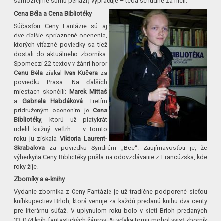
samozrejme sumu peňazí) vypracuje – teda schudne za nich.
Cena Béla a Cena Bibliotéky
Súčasťou Ceny Fantázie sú aj
dve ďalšie spriaznené ocenenia,
ktorých víťazné poviedky sa tiež
dostali do aktuálneho zborníka.
Spomedzi 22 textov v žánri horor
Cenu Béla
získal
Ivan Kučera
za
poviedku Prasa. Na ďalších
miestach skončili:
Marek Mittaš
a
Gabriela Habdáková
. Tretím
pridruženým ocenením je
Cena
Bibliotéky
, ktorú už piatykrát
udelil knižný veľtrh – v tomto
roku ju získala
Viktoria Laurent-
Skrabalova
za poviedku Syndróm „Bee“. Zaujímavosťou je, že
výherkyňa Ceny Bibliotéky prišla na odovzdávanie z Francúzska, kde
roky žije.
Zborníky a e-knihy
Vydanie zborníka z Ceny Fantázie je už tradične podporené sieťou
kníhkupectiev Brloh, ktorá venuje za každú predanú knihu dva centy
pre literárnu súťaž. V uplynulom roku bolo v sieti Brloh predaných
33 074 kníh fantastických žánrov. Aj vďaka tomu mohol vyjsť zborník