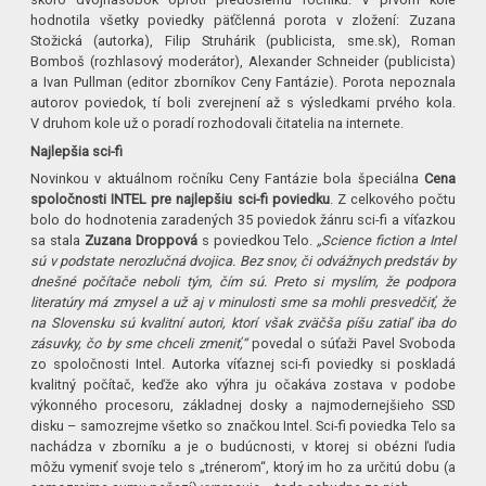
hodnotila všetky poviedky päťčlenná porota v zložení: Zuzana
Stožická (autorka), Filip Struhárik (publicista, sme.sk), Roman
Bomboš (rozhlasový moderátor), Alexander Schneider (publicista)
a Ivan Pullman (editor zborníkov Ceny Fantázie). Porota nepoznala
autorov poviedok, tí boli zverejnení až s výsledkami prvého kola.
V druhom kole už o poradí rozhodovali čitatelia na internete.
Najlepšia sci-fi
Novinkou v aktuálnom ročníku Ceny Fantázie bola špeciálna
Cena
spoločnosti INTEL pre najlepšiu sci-fi poviedku
. Z celkového počtu
bolo do hodnotenia zaradených 35 poviedok žánru sci-fi a víťazkou
sa stala
Zuzana Droppová
s poviedkou Telo.
„Science fiction a Intel
sú v podstate nerozlučná dvojica. Bez snov, či odvážnych predstáv by
dnešné počítače neboli tým, čím sú. Preto si myslím, že podpora
literatúry má zmysel a už aj v minulosti sme sa mohli presvedčiť, že
na Slovensku sú kvalitní autori, ktorí však zväčša píšu zatiaľ iba do
zásuvky, čo by sme chceli zmeniť,“
povedal o súťaži Pavel Svoboda
zo spoločnosti Intel. Autorka víťaznej sci-fi poviedky si poskladá
kvalitný počítač, keďže ako výhra ju očakáva zostava v podobe
výkonného procesoru, základnej dosky a najmodernejšieho SSD
disku – samozrejme všetko so značkou Intel. Sci-fi poviedka Telo sa
nachádza v zborníku a je o budúcnosti, v ktorej si obézni ľudia
môžu vymeniť svoje telo s „trénerom“, ktorý im ho za určitú dobu (a