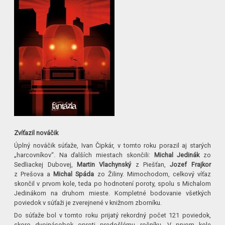
Zvíťazil nováčik
Úplný nováčik súťaže, Ivan Čipkár, v tomto roku porazil aj starých
„harcovníkov“. Na ďalších miestach skončili:
Michal Jedinák
zo
Sedliackej Dubovej,
Martin Vlachynský
z Piešťan,
Jozef Frajkor
z Prešova a
Michal Spáda
zo Žiliny. Mimochodom, celkový víťaz
skončil v prvom kole, teda po hodnotení poroty, spolu s Michalom
Jedinákom na druhom mieste. Kompletné bodovanie všetkých
poviedok v súťaži je zverejnené v knižnom zborníku.
Do súťaže bol v tomto roku prijatý rekordný počet 121 poviedok,
skoro dvojnásobok oproti predošlému ročníku. V prvom kole