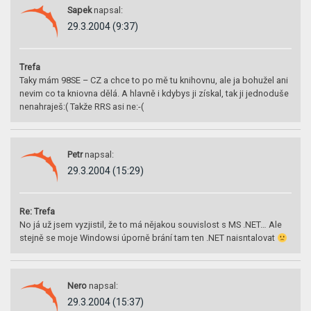
Sapek
napsal:
29.3.2004 (9:37)
Trefa
Taky mám 98SE – CZ a chce to po mě tu knihovnu, ale ja bohužel ani
nevim co ta kniovna dělá. A hlavně i kdybys ji získal, tak ji jednoduše
nenahraješ:( Takže RRS asi ne:-(
Petr
napsal:
29.3.2004 (15:29)
Re: Trefa
No já už jsem vyzjistil, že to má nějakou souvislost s MS .NET… Ale
stejně se moje Windowsi úporně brání tam ten .NET naisntalovat
Nero
napsal:
29.3.2004 (15:37)