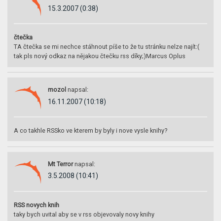
15.3.2007 (0:38)
čtečka
TA čtečka se mi nechce stáhnout píše to že tu stránku nelze najít:(
tak pls nový odkaz na nějakou čtečku rss díky;)Marcus Oplus
mozol
napsal:
16.11.2007 (10:18)
A co takhle RSSko ve kterem by byly i nove vysle knihy?
Mt Terror
napsal:
3.5.2008 (10:41)
RSS novych knih
taky bych uvital aby se v rss objevovaly novy knihy