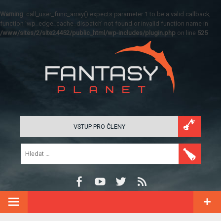
Warning
: call_user_func_array() expects parameter 1 to be a valid callback,
function 'wp_edge_cache_dispatch' not found or invalid function name in
/www/sites/2/site24452/public_html/wp-includes/plugin.php
on line
525
VSTUP PRO ČLENY