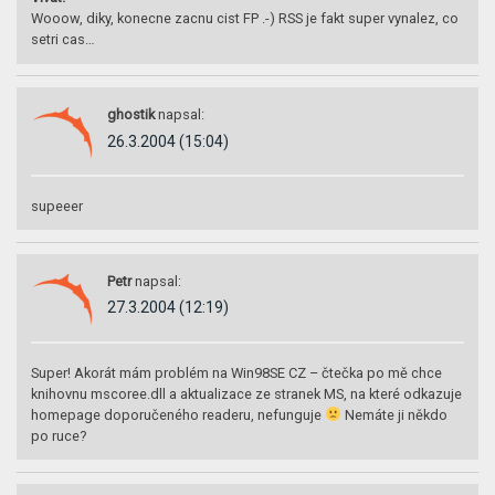
Wooow, diky, konecne zacnu cist FP .-) RSS je fakt super vynalez, co
setri cas…
ghostik
napsal:
26.3.2004 (15:04)
supeeer
Petr
napsal:
27.3.2004 (12:19)
Super! Akorát mám problém na Win98SE CZ – čtečka po mě chce
knihovnu mscoree.dll a aktualizace ze stranek MS, na které odkazuje
homepage doporučeného readeru, nefunguje
Nemáte ji někdo
po ruce?