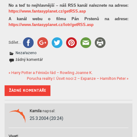
No a teď to nejhlavnější – náš RSS kanál naleznete na adrese:
https://www.fantasyplanet.cz/getRSS.asp
A kanál webu o filmu Pán Prstenů na adrese:
https://www.fantasyplanet.cz/lotr/getRSS.asp
Sdílet...
Nezařazeno
žádný komentář
« Harry Potter a Fénixův řád – Rowling Joanne K.
Porucha reality I: Úsvit noci 2 – Expanze – Hamilton Peter »
ŽÁDNÉ KOMENTÁŘE
Kamila
napsal:
25.3.2004 (20:24)
Vivat!