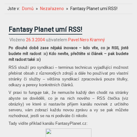
Jste v:
Domů
Nezařazeno
Fantasy Planet umí RSS!
Fantasy Planet umí RSS!
Vloženo
26.3.2004
uživatelem
Pavel Nero Kramný
Po dlouhé době zase nějaká inovace – kdo víte, co je RSS, jistě
budete mít radost :o) Kdo nevíte, přečtěte si článek – pak budete
mít radost také :o)
RSS slouží pro syndikaci – terminus technicus vyjadřující možnost
přebírat obsah z různorodých zdrojů a dále ho používat pro vlastní
stránky či služby – většina syndikací zpracovává pouze titulky,
odkazy a perexy konkrétních článků.
V praxi to funguje tak, že nemusíte každý den chodit na stránky
abyste se dověděli, co je na nich nového – RSS čtečka (viz
obrázky) ve které si nastavíte příjem kanálu novinek z určitého
serveru, vám zobrazí každu novou zprávu a vy se pak můžete
rozhodnout, jestli se na ni podiváte či nikoliv.
Tady vidíte příklad kanálu FantasyPlanet.cz: