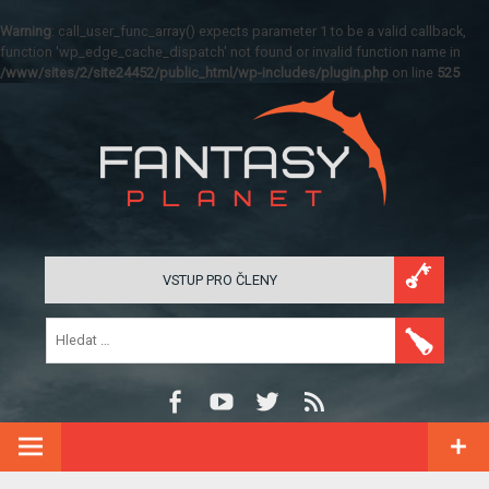
Warning
: call_user_func_array() expects parameter 1 to be a valid callback,
function 'wp_edge_cache_dispatch' not found or invalid function name in
/www/sites/2/site24452/public_html/wp-includes/plugin.php
on line
525
VSTUP PRO ČLENY