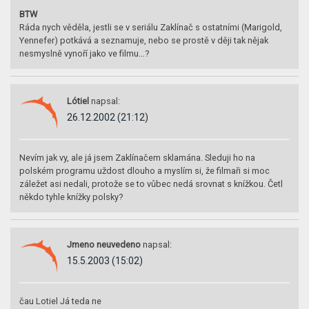
BTW
Ráda nych věděla, jestli se v seriálu Zaklínač s ostatními (Marigold,
Yennefer) potkává a seznamuje, nebo se prostě v ději tak nějak
nesmyslně vynoří jako ve filmu…?
Lótiel
napsal:
26.12.2002 (21:12)
Nevím jak vy, ale já jsem Zaklínačem sklamána. Sleduji ho na
polském programu uždost dlouho a myslím si, že filmaři si moc
záležet asi nedali, protože se to vůbec nedá srovnat s knížkou. Četl
někdo tyhle knížky polsky?
Jmeno neuvedeno
napsal:
15.5.2003 (15:02)
čau Lotiel Já teda ne