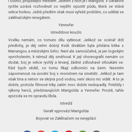
i cizinci, projíždějící městem. Jedním z nich je i Marigold. V Geraltovi
rychle uzrává rozhodnutí co nejdřív opustit půdu, která se stává
velice horkou. Ještě předtím však musí vyřešit problém, co udělat se
zaklínačským renegátem.
Yennefer
Istreddovo kouzlo
Vcelku nemám, co tomuto dílu vytknout. Jelikož se scénář drží
předlohy, je děj velmi dobrý. Kvůli divákům byla přidána bitka s
Marrangou a městskými biřici. Není ale samoúčelná, je jen logickým
vyvrcholením, k němuž děj směřoval. K její choreografii nemám co
dodat, boj je velice rychlý a krvavý, žádné zdlouhavé otloukání se.
Rád bych věděl, co tomu říkají odborníci na šerm. Nesmím
zapomenout na úvodní boj s monstrem na smetišti. Jelikož je tam
však tma a netvor se skrývá pod vodou, není skoro nic vidět. A to je
dobře, protože filmové triky zatím moc dobře nedopadly. Potěšily i
výkony herců, představujících Marigolda a Yennefer. Prostě, tahle
epizoda se mi opravdu líbila.
Istredd
Geralt vyprovází Marigolda
Bojovat se Zaklínačem se nevyplácí