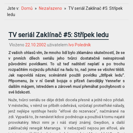
Jste v:
Domů
Nezařazeno
TV seriál Zaklínač #5: Střípek
ledu
TV seriál Zaklínač #5: Střípek ledu
Vloženo
22.10.2002
uživatelem
Ivo Poledník
Z vašich ohlasů vím, že mnoho lidí bylo zklamáno skutečností, že se
v prvních dílech seriálu jeho tvůrci dostatečně neinspirovali
původními povídkami. To už teď naštěstí neplatí a po trochu
rozpačitém rozjezdu přichází na řadu to, nač jsme se všichni těšili.
Jak napovídá název, scénáristé použili povídku „Střípek ledu“.
Připomenu, že v ní Geralt bojuje o přízeň čarodějky Yennefer s
dalším mágem, Istreddem a zároveň musí přemáhat pochybnosti o
své lidskosti.
Nuže, tvůrci seriálu se děje drželi docela přesně a ještě něco přidali.
V městečku, v němž se příběh odehrává, vzrůstají protielfské nálady,
jenž nejlépe vystihuje heslo “elfové do rezervace”, načmárané na
zdi. Vypadá to, že nenávist kdosi podněcuje a používá k tomu najaté
provokatéry. Mezi nimi je i náš starý známý, Gwydion, a další
zaklínačský renegát Marranga. V nebezpečí nejsou jen elfové, ale