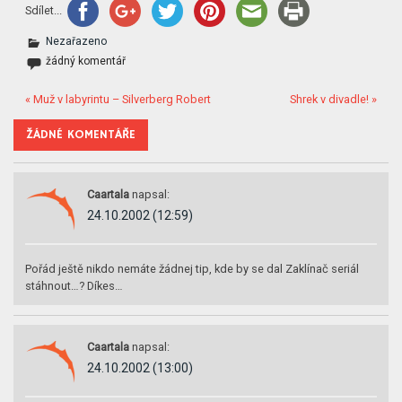
Sdílet...
Nezařazeno
žádný komentář
« Muž v labyrintu – Silverberg Robert
Shrek v divadle! »
ŽÁDNÉ KOMENTÁŘE
Caartala
napsal:
24.10.2002 (12:59)
Pořád ještě nikdo nemáte žádnej tip, kde by se dal Zaklínač seriál
stáhnout…? Díkes…
Caartala
napsal:
24.10.2002 (13:00)