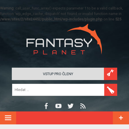
Warning
: call_user_func_array() expects parameter 1 to be a valid callback,
function 'wp_edge_cache_dispatch' not found or invalid function name in
/www/sites/2/site24452/public_html/wp-includes/plugin.php
on line
525
VSTUP PRO ČLENY