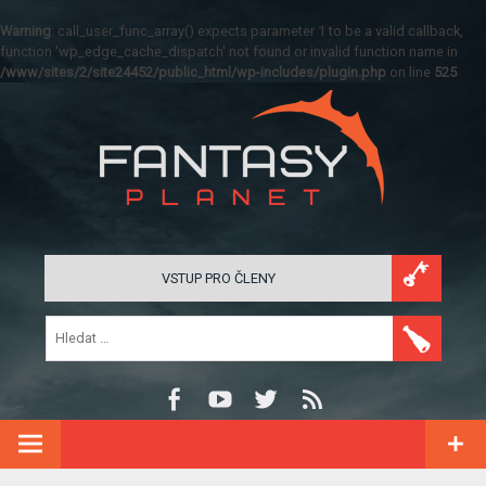
Warning
: call_user_func_array() expects parameter 1 to be a valid callback,
function 'wp_edge_cache_dispatch' not found or invalid function name in
/www/sites/2/site24452/public_html/wp-includes/plugin.php
on line
525
VSTUP PRO ČLENY