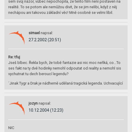
sem svůj názor, vůbec nepochopila, ze tento film neni postaven na
realitě. To se potom ale nemůžou divit, že se jim nelibi, když z něj
nechápou ani takovou základní věc! Mně osobně se velmi líbil.
sirnael
napsal:
27.2.2002 (20:51)
Re: tfuj
Jseš blbec. Řekla bych, že tobě fantazie asi nic moc neříká, co…To
ses fakt na ty dvě hodinky nemohl odpoutat od reality a nemohl sis
vychutnat tu dech beroucí legendu?
´Jinak Tygr a Drak je nádherně udělaná tragická legenda. Uchvacující
jozyn
napsal:
10.12.2004 (12:23)
NIC