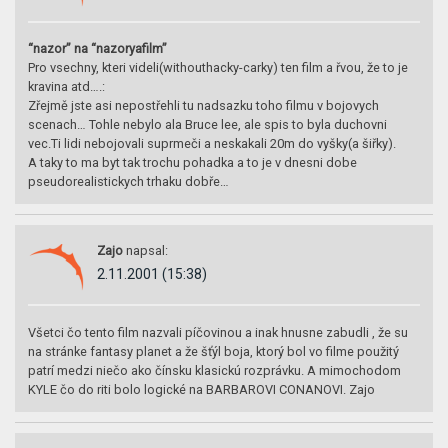
“nazor” na “nazoryafilm”
Pro vsechny, kteri videli(withouthacky-carky) ten film a řvou, že to je
kravina atd….:
Zřejmě jste asi nepostřehli tu nadsazku toho filmu v bojovych
scenach… Tohle nebylo ala Bruce lee, ale spis to byla duchovni
vec.Ti lidi nebojovali suprmeči a neskakali 20m do vyšky(a šiřky).
A taky to ma byt tak trochu pohadka a to je v dnesni dobe
pseudorealistickych trhaku dobře…
Zajo
napsal:
2.11.2001 (15:38)
Všetci čo tento film nazvali píčovinou a inak hnusne zabudli , že su
na stránke fantasy planet a že šťýl boja, ktorý bol vo filme použitý
patrí medzi niečo ako čínsku klasickú rozprávku. A mimochodom
KYLE čo do riti bolo logické na BARBAROVI CONANOVI. Zajo