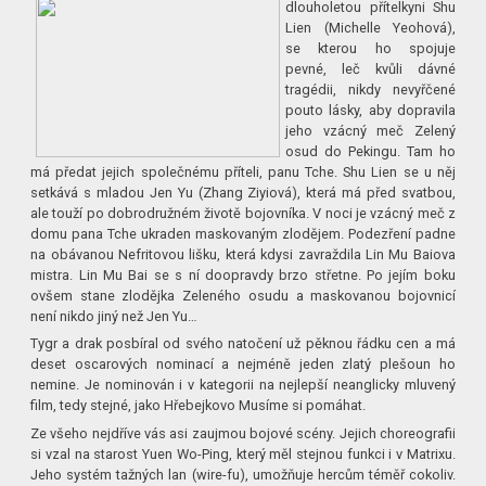
dlouholetou přítelkyni Shu
Lien (Michelle Yeohová),
se kterou ho spojuje
pevné, leč kvůli dávné
tragédii, nikdy nevyřčené
pouto lásky, aby dopravila
jeho vzácný meč Zelený
osud do Pekingu. Tam ho
má předat jejich společnému příteli, panu Tche. Shu Lien se u něj
setkává s mladou Jen Yu (Zhang Ziyiová), která má před svatbou,
ale touží po dobrodružném životě bojovníka. V noci je vzácný meč z
domu pana Tche ukraden maskovaným zlodějem. Podezření padne
na obávanou Nefritovou lišku, která kdysi zavraždila Lin Mu Baiova
mistra. Lin Mu Bai se s ní doopravdy brzo střetne. Po jejím boku
ovšem stane zlodějka Zeleného osudu a maskovanou bojovnicí
není nikdo jiný než Jen Yu…
Tygr a drak posbíral od svého natočení už pěknou řádku cen a má
deset
oscarových nominací a nejméně jeden zlatý plešoun ho
nemine. Je nominován i v kategorii na nejlepší neanglicky mluvený
film, tedy stejné, jako Hřebejkovo Musíme si pomáhat.
Ze všeho nejdříve vás asi zaujmou bojové scény. Jejich choreografii
si vzal na starost Yuen Wo-Ping, který měl stejnou funkci i v Matrixu.
Jeho systém tažných lan (wire-fu), umožňuje hercům téměř cokoliv.