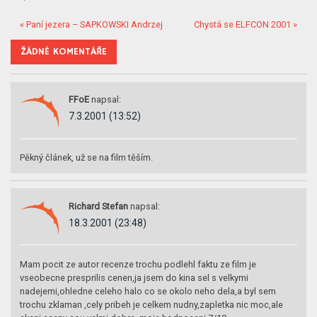
« Paní jezera – SAPKOWSKI Andrzej
Chystá se ELFCON 2001 »
ŽÁDNÉ KOMENTÁŘE
FFoE
napsal:
7.3.2001 (13:52)
Pěkný článek, už se na film těším.
Richard Stefan
napsal:
18.3.2001 (23:48)
Mam pocit ze autor recenze trochu podlehl faktu ze film je
vseobecne presprilis cenen,ja jsem do kina sel s velkymi
nadejemi,ohledne celeho halo co se okolo neho dela,a byl sem
trochu zklaman ,cely pribeh je celkem nudny,zapletka nic moc,ale