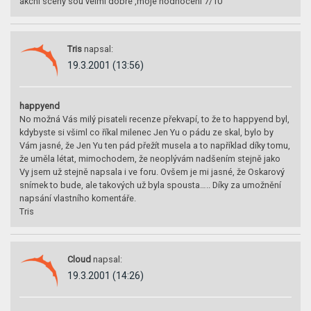
akcni sceny sou velmi dobre ,moje hodnoceni 7/10
Tris
napsal:
19.3.2001 (13:56)
happyend
No možná Vás milý pisateli recenze překvapí, to že to happyend byl,
kdybyste si všiml co říkal milenec Jen Yu o pádu ze skal, bylo by
Vám jasné, že Jen Yu ten pád přežít musela a to například díky tomu,
že uměla létat, mimochodem, že neoplývám nadšením stejně jako
Vy jsem už stejně napsala i ve foru. Ovšem je mi jasné, že Oskarový
snímek to bude, ale takových už byla spousta….. Díky za umožnění
napsání vlastního komentáře.
Tris
Cloud
napsal:
19.3.2001 (14:26)