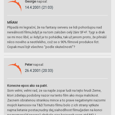
George
napsal:
14.4.2001 (21:03)
MŇAM
Připadá mi legrační, že na fantasy serveru se lidi pohoršujou nad
nereálností filmu,když je na tom založen celý žánr SF+F. Tygr a drak
se mi moc líbil, a i když je to pohádka, tak už jenom proto, že přináší
něco nového a neotřelého, což se o 90% filmové produkce říct.
Copak musí být všechno “podle skutečnosti”?
Peter
napsal:
26.4.2001 (20:33)
Konecne epos ako sa patri.
Som velmi, velmi rad, ze sa najde zopar ludi na tejto hrudi Zeme,
ktori zdielaju podobny nazor na tento film ako moja malickost.
Zacnem obratenou strankou mince a to prave negativnymi nazormi
mojich kamosov na T&D.Tomuto filmu bolo z ich strany vytkute
najma:lietanie postav,nudny dej,siahodlhost filmu(jeden na konci
poznamenal:Konecne),chybalo viac bojovych scen atd.MOJ