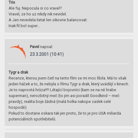
Tris
Ale fuj. Nepocula si co vravel?
Vravel, ze ho uz nikdy nik nevidel.
A Jen nevedela lietat len sikovne balancovat:
Inak fil bol super…
Pavel
napsal:
23.3.2001 (10:41)
Tygr a drak
Recenze, kterou jsem četl na tento film se mi moc líbila. Má to však
jeden háček a to, že nebyla o filmu Tygr a drak, který uvádějí v kinech.
Je to naprostá hrůza!!!! Létající bojovníci (kam se na ně hrabe
superman), nerozbitný meč (to jim asi poradil Goodkind – meč
pravdy), realita boje žádná (malá holka nakope zadek celé
hospodě).
Pokud to dostane oskara tak jen proto, že to je pro USA miliarda
potenciálních spotřebitelů.