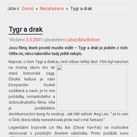
Jste v:
Domů
Nezařazeno
Tygr a drak
Tygr a drak
Vloženo
3.3.2001
uživatelem
Luboš Bita Bittner
Jsou filmy, které prostě musíte vidět – Tygr a drak je jedním z nich.
Věřte mi, něco takového tady ještě nebylo.
Napsat, o čem Tygr a drak je, není vůbec lehký úkol. Film byl natočen
na
motivy skoro sto let
staré historické ságy.
Čínská kultura je nám
Evropanům hodně
vzdálená a navíc je to mix
pohádky, romantického a
dobrodružného filmu. Vše
je prokládáno
dechberoucími kung-fu souboji. Jak řekl režisér Ang Lee: “Je to sen
o Číně, která nikdy neexistovala jinde než v mé fantazii.”
Legendární bojovník Lin Mu Bai (Chow Yun-Fat) se rozhodne
skoncovat s potulným životem válečníka. Proto požádá svou