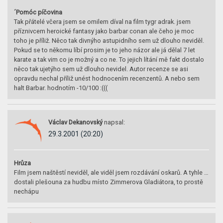
´Pomóc píčovina
Tak přátelé včera jsem se omilem díval na film tygr adrak. jsem
příznivcem heroické fantasy jako barbar conan ale čeho je moc
toho je příliž. Něco tak divnýho astupidního sem už dlouho neviděl.
Pokud se to někomu líbí prosim je to jeho názor ale já dělal 7 let
karate a tak vim co je možný a co ne. To jejich lítání mě fakt dostalo
něco tak ujetýho sem už dlouho nevidel. Autor recenze se asi
opravdu nechal příliž unést hodnocením recenzentů. A nebo sem
halt Barbar. hodnotím -10/100 :(((
Václav Dekanovský
napsal:
29.3.2001 (20:20)
Hrůza
Film jsem naštěstí neviděl, ale viděl jsem rozdávání oskarů. A tyhle …
dostali plešouna za hudbu místo Zimmerova Gladiátora, to prostě
nechápu