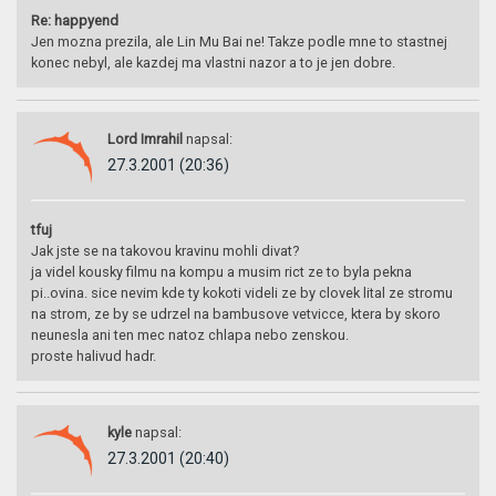
Re: happyend
Jen mozna prezila, ale Lin Mu Bai ne! Takze podle mne to stastnej
konec nebyl, ale kazdej ma vlastni nazor a to je jen dobre.
Lord Imrahil
napsal:
27.3.2001 (20:36)
tfuj
Jak jste se na takovou kravinu mohli divat?
ja videl kousky filmu na kompu a musim rict ze to byla pekna
pi..ovina. sice nevim kde ty kokoti videli ze by clovek lital ze stromu
na strom, ze by se udrzel na bambusove vetvicce, ktera by skoro
neunesla ani ten mec natoz chlapa nebo zenskou.
proste halivud hadr.
kyle
napsal:
27.3.2001 (20:40)