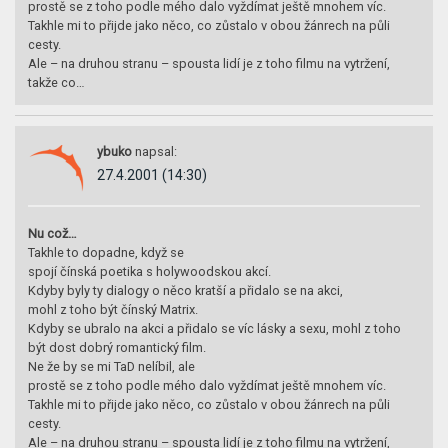
prostě se z toho podle mého dalo vyždímat ještě mnohem víc.
Takhle mi to přijde jako něco, co zůstalo v obou žánrech na půli
cesty.
Ale – na druhou stranu – spousta lidí je z toho filmu na vytržení,
takže co…
ybuko
napsal:
27.4.2001 (14:30)
Nu což…
Takhle to dopadne, když se
spojí čínská poetika s holywoodskou akcí.
Kdyby byly ty dialogy o něco kratší a přidalo se na akci,
mohl z toho být čínský Matrix.
Kdyby se ubralo na akci a přidalo se víc lásky a sexu, mohl z toho
být dost dobrý romantický film.
Ne že by se mi TaD nelíbil, ale
prostě se z toho podle mého dalo vyždímat ještě mnohem víc.
Takhle mi to přijde jako něco, co zůstalo v obou žánrech na půli
cesty.
Ale – na druhou stranu – spousta lidí je z toho filmu na vytržení,