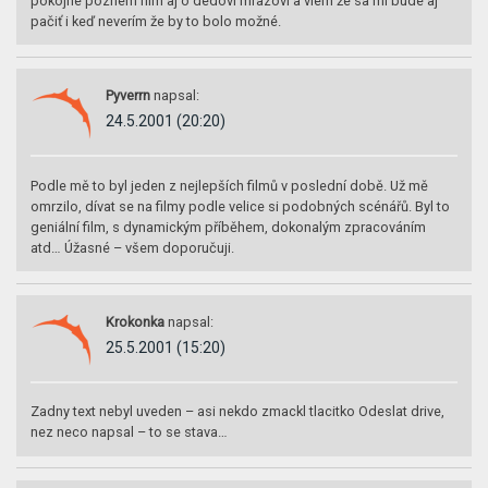
pokojne pozriem film aj o dedovi mrazovi a viem že sa mi bude aj
pačiť i keď neverím že by to bolo možné.
Pyverrn
napsal:
24.5.2001 (20:20)
Podle mě to byl jeden z nejlepších filmů v poslední době. Už mě
omrzilo, dívat se na filmy podle velice si podobných scénářů. Byl to
geniální film, s dynamickým příběhem, dokonalým zpracováním
atd… Úžasné – všem doporučuji.
Krokonka
napsal:
25.5.2001 (15:20)
Zadny text nebyl uveden – asi nekdo zmackl tlacitko Odeslat drive,
nez neco napsal – to se stava…