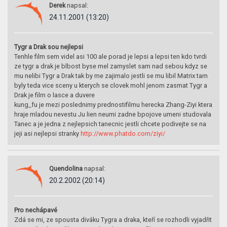
Derek
napsal:
24.11.2001 (13:20)
Tygr a Drak sou nejlepsi
Tenhle film sem videl asi 100 ale porad je lepsi a lepsi ten kdo tvrdi
ze tygr a drak je blbost byse mel zamyslet sam nad sebou kdyz se
mu nelibi Tygr a Drak tak by me zajimalo jestli se mu libil Matrix tam
byly teda vice sceny u kterych se clovek mohl jenom zasmat Tygr a
Drak je film o lasce a duvere
kung_fu je mezi poslednimy prednostifilmu herecka Zhang-Ziyi ktera
hraje mladou nevestu Ju lien neumi zadne bpojove umeni studovala
Tanec a je jedna z nejlepsich tanecnic jestli chcete podivejte se na
jeji asi nejlepsi stranky
http://www.phatdo.com/ziyi/
Quendolina
napsal:
20.2.2002 (20:14)
Pro nechápavé
Zdá se mi, ze spousta diváku Tygra a draka, kteří se rozhodli vyjadřit