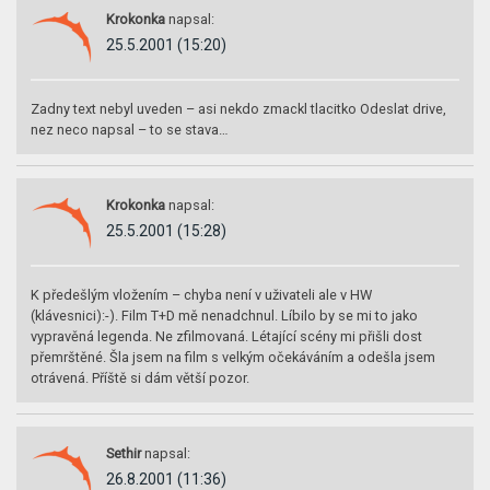
Krokonka
napsal:
25.5.2001 (15:20)
Zadny text nebyl uveden – asi nekdo zmackl tlacitko Odeslat drive,
nez neco napsal – to se stava…
Krokonka
napsal:
25.5.2001 (15:28)
K předešlým vložením – chyba není v uživateli ale v HW
(klávesnici):-). Film T+D mě nenadchnul. Líbilo by se mi to jako
vypravěná legenda. Ne zfilmovaná. Létající scény mi přišli dost
přemrštěné. Šla jsem na film s velkým očekáváním a odešla jsem
otrávená. Příště si dám větší pozor.
Sethir
napsal:
26.8.2001 (11:36)