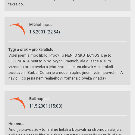
takže co…
Michal
napsal:
1.5.2001 (22:54)
Tygr a drak – pro karatistu
Videl jsem a moc libilo. Proc? To NENI O SKUTECNOSTI, je to
LEGENDA. A neni to o bojovych umenich, ale o lasce a jejim
vyznamu pro cloveka a jeho zivot, at je ten clovek v jakemkoli
postaveni. Barbar Conan je o necem uplne jinem, velmi povrchni. A
navic – co je na nem realneho? Promena cloveka v hada?
Balt
napsal:
11.5.2001 (15:03)
Hmmm…
Áno, je pravda že v tom filme lietali a bojovali na stromoch ale ja si