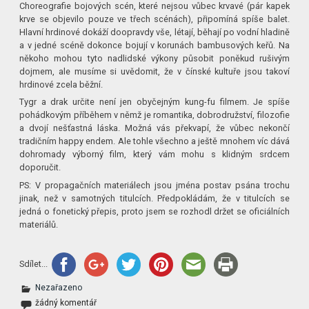
Choreografie bojových scén, které nejsou vůbec krvavé (pár kapek
krve se objevilo pouze ve třech scénách), připomíná spíše balet.
Hlavní hrdinové dokáží doopravdy vše, létají, běhají po vodní hladině
a v jedné scéně dokonce bojují v korunách bambusových keřů. Na
někoho mohou tyto nadlidské výkony působit poněkud rušivým
dojmem, ale musíme si uvědomit, že v čínské kultuře jsou takoví
hrdinové zcela běžní.
Tygr a drak určite není jen obyčejným kung-fu filmem. Je spíše
pohádkovým
příběhem v němž je romantika, dobrodružství, filozofie
a dvojí nešťastná láska. Možná vás překvapí, že vůbec nekončí
tradičním happy endem. Ale tohle všechno a ještě mnohem víc dává
dohromady výborný film, který vám mohu s klidným srdcem
doporučit.
PS: V propagačních materiálech jsou jména postav psána trochu
jinak, než v samotných titulcích. Předpokládám, že v titulcích se
jedná o fonetický přepis, proto jsem se rozhodl držet se oficiálních
materiálů.
Sdílet...
Nezařazeno
žádný komentář