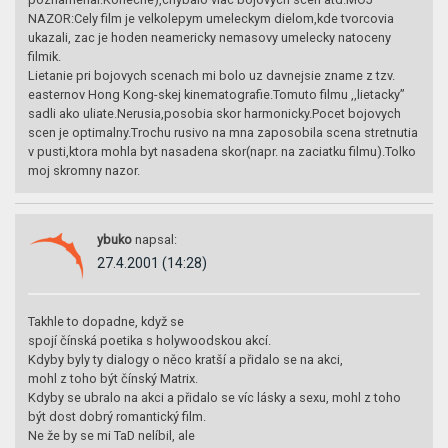
NAZOR:Cely film je velkolepym umeleckym dielom,kde tvorcovia
ukazali, zac je hoden neamericky nemasovy umelecky natoceny
filmik.
Lietanie pri bojovych scenach mi bolo uz davnejsie zname z tzv.
easternov Hong Kong-skej kinematografie.Tomuto filmu ,,lietacky”
sadli ako uliate.Nerusia,posobia skor harmonicky.Pocet bojovych
scen je optimalny.Trochu rusivo na mna zaposobila scena stretnutia
v pusti,ktora mohla byt nasadena skor(napr. na zaciatku filmu).Tolko
moj skromny nazor.
ybuko
napsal:
27.4.2001 (14:28)
Takhle to dopadne, když se
spojí čínská poetika s holywoodskou akcí.
Kdyby byly ty dialogy o něco kratší a přidalo se na akci,
mohl z toho být čínský Matrix.
Kdyby se ubralo na akci a přidalo se víc lásky a sexu, mohl z toho
být dost dobrý romantický film.
Ne že by se mi TaD nelíbil, ale