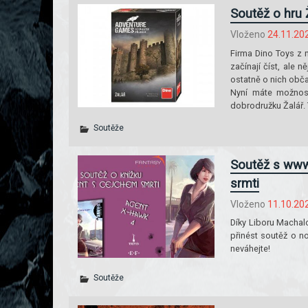
Soutěž o hru 
Vloženo
24.11.20
Firma Dino Toys z n
začínají číst, ale 
ostatně o nich obč
Nyní máte možnost 
dobrodružku Žalář. 
Soutěže
Soutěž s www
srmti
Vloženo
11.10.20
Díky Liboru Machal
přinést soutěž o n
neváhejte!
Soutěže