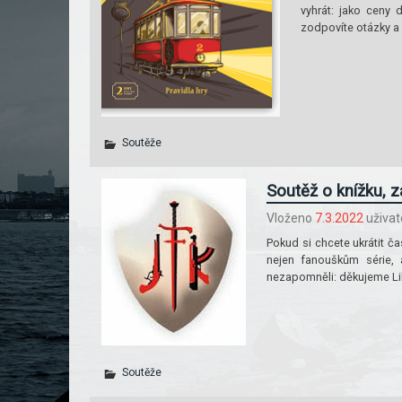
vyhrát: jako ceny
zodpovíte otázky a 
Soutěže
Soutěž o knížku, z
Vloženo
7.3.2022
uživa
Pokud si chcete ukrátit ča
nejen fanouškům série,
nezapomněli: děkujeme Lib
Soutěže