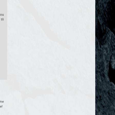
nou
tři
rme
e!