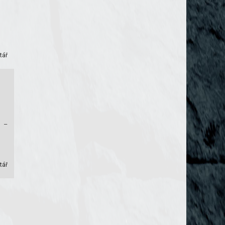
tář
h –
tář