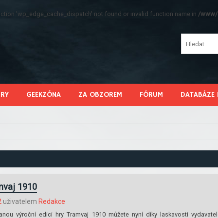
function 'wp_edge_cache_dispatch' not found or invalid function name in
/www/s
HRY
GEEKZÓNA
ZA OBZOREM
FÓRUM
DATABÁZE 
3
mvaj 1910
2
uživatelem
Redakce
ou výroční edici hry Tramvaj 1910 můžete nyní díky laskavosti vydavatel