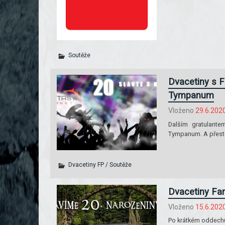
Soutěže
Dvacetiny s F
Tympanum
Vloženo
29.6.202
Dalším gratulante
Tympanum. A přesto
Dvacetiny FP
/
Soutěže
Dvacetiny Fa
Vloženo
15.6.202
Po krátkém oddechu 