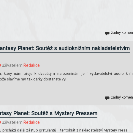
žádný komen
antasy Planet: Soutěž s audioknižním nakladatelstvím
0
uživatelem
Redakce
m, který nám přeje k dvacátým narozeninám je i vydavatelství audio kni
že slavíme my, tak dárky dostanete vy!
žádný komen
ntasy Planet: Soutěž s Mystery Pressem
0
uživatelem
Redakce
přichází další zástup gratulantů – tentokrát z nakladatelství Mystery Press.