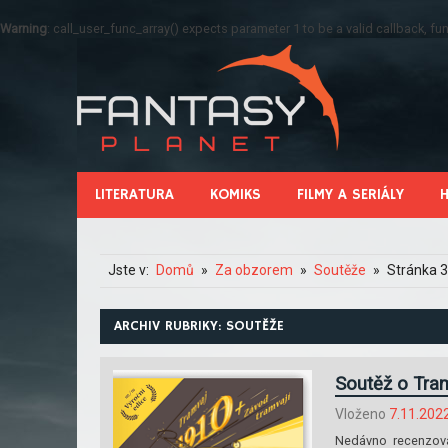
Warning
: call_user_func_array() expects parameter 1 to be a valid callback, 
LITERATURA
KOMIKS
FILMY A SERIÁLY
Jste v:
Domů
Za obzorem
Soutěže
Stránka 
ARCHIV RUBRIKY: SOUTĚŽE
Soutěž o Tra
Vloženo
7.11.202
Nedávno recenzovan