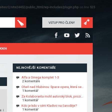
ites/2/site24452/public_html/wp-includes/plugin.php
on line
525
VSTUP PRO ČLENY
KNIH
NEJNOVĚJŠÍ KOMENTÁŘE
Alfa a Omega komplet 1-3
2 komentáře
Oheň nad Hlubinou: Space opera, která se…
1 komentář
Za Kolaboranta mohl autorský blok, prozr…
1 komentář
Kdo je kdo v sérii Kladivo na čaroděje?
1 komentář
e i