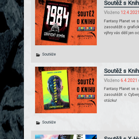
Soutěž s Knih
Vloženo
12.4.202
Fantasy Planet ve s
zasoutěžit o grafic
výhry vás dělí jen
Soutěže
Soutěž s Knih
Vloženo
6.4.2021
Fantasy Planet ve s
zasoutěžit o Cyber
otázku!
Soutěže
Soutěž s X-