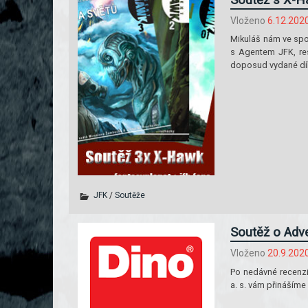
Vloženo
6.12.202
Mikuláš nám ve spol
s Agentem JFK, res
doposud vydané díl
JFK
/
Soutěže
Soutěž o Adv
Vloženo
20.9.202
Po nedávné recenz
a. s. vám přinášíme