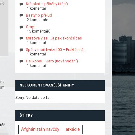
vně
Králokat – příběhy titánů
1 komentář
Bastyho přelud
2 komentáře
Omyl
15 komentářů
Mirzova vize: …a pak skončil čas
1 komentář
Spát v moři hvězd 00 – Fraktální š…
1 komentář
Helikonie – Jaro (nové vydání)
1 komentář
ena
NEJKOMENTOVANĚJŠÍ KNIHY
hom
Sorry. No data so far.
ŠTÍTKY
tář
Afghánistán navždy
arkádie