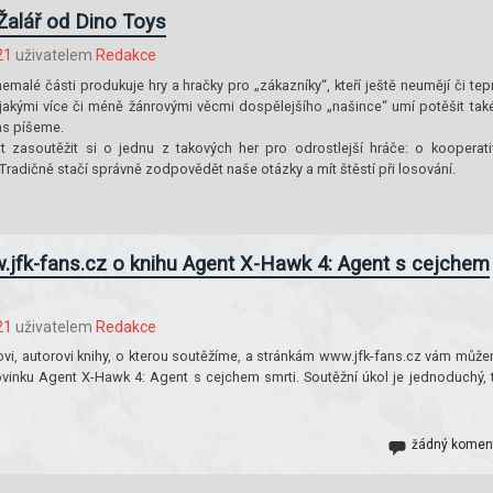
Žalář od Dino Toys
21
uživatelem
Redakce
emalé části produkuje hry a hračky pro „zákazníky“, kteří ještě neumějí či tep
nějakými více či méně žánrovými věcmi dospělejšího „našince“ umí potěšit tak
as píšeme.
zasoutěžit si o jednu z takových her pro odrostlejší hráče: o kooperati
Tradičně stačí správně zodpovědět naše otázky a mít štěstí při losování.
.jfk-fans.cz o knihu Agent X-Hawk 4: Agent s cejchem
21
uživatelem
Redakce
ovi, autorovi knihy, o kterou soutěžíme, a stránkám www.jfk-fans.cz vám můž
ovinku Agent X-Hawk 4: Agent s cejchem smrti. Soutěžní úkol je jednoduchý, 
žádný komen