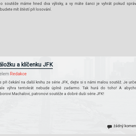
 do soutěže máme hned dva výlisky, a vy máte šanci je vyhrát pokud sprá
budete mít štěstí při losování.
áložku a klíčenku JFK
telem
Redakce
s při čekání na další knihu ze série JFK, dejte si s námi malou soutěž. Je urč
 ale výhra tentokrát nebude úplně zadarmo. Tak hurá do toho! A abyc
orovi Machalovi, patronovi soutěže a dobré duši série JFK!
žádný komen