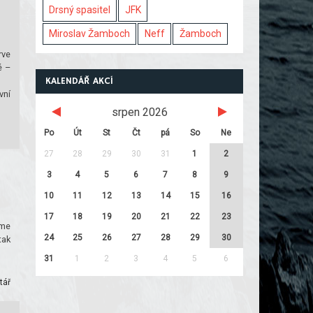
Drsný spasitel
JFK
Miroslav Žamboch
Neff
Žamboch
rve
é –
KALENDÁŘ AKCÍ
vní
srpen 2026
Po
Út
St
Čt
pá
So
Ne
27
28
29
30
31
1
2
3
4
5
6
7
8
9
10
11
12
13
14
15
16
17
18
19
20
21
22
23
eme
24
25
26
27
28
29
30
tak
31
1
2
3
4
5
6
tář