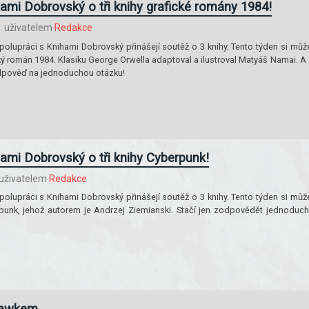
ami Dobrovský o tři knihy grafické romány 1984!
1
uživatelem
Redakce
polupráci s Knihami Dobrovský přinášejí soutěž o 3 knihy. Tento týden si můž
ký román 1984. Klasiku George Orwella adaptoval a ilustroval Matyáš Namai. A
 odpověď na jednoduchou otázku!
ami Dobrovský o tři knihy Cyberpunk!
uživatelem
Redakce
polupráci s Knihami Dobrovský přinášejí soutěž o 3 knihy. Tento týden si můž
punk, jehož autorem je Andrzej Ziemianski. Stačí jen zodpovědět jednoduc
Hawkem