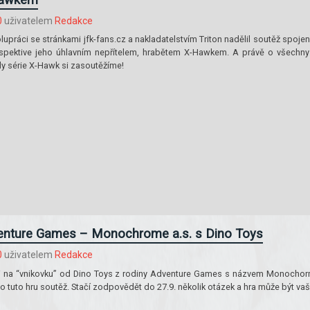
0
uživatelem
Redakce
upráci se stránkami jfk-fans.cz a nakladatelstvím Triton nadělil soutěž spoje
pektive jeho úhlavním nepřítelem, hrabětem X-Hawkem. A právě o všechny 
y série X-Hawk si zasoutěžíme!
enture Games – Monochrome a.s. s Dino Toys
0
uživatelem
Redakce
i na “vnikovku” od Dino Toys z rodiny Adventure Games s názvem Monocho
 o tuto hru soutěž. Stačí zodpovědět do 27.9. několik otázek a hra může být vaš