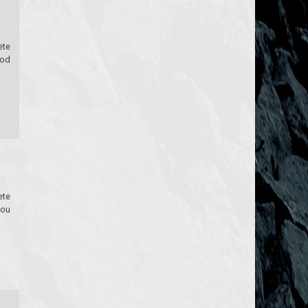
ete
 od
ete
hou