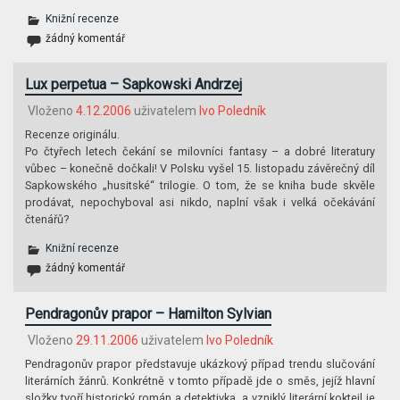
Knižní recenze
žádný komentář
Lux perpetua – Sapkowski Andrzej
Vloženo
4.12.2006
uživatelem
Ivo Poledník
Recenze originálu.
Po čtyřech letech čekání se milovníci fantasy – a dobré literatury
vůbec – konečně dočkali! V Polsku vyšel 15. listopadu závěrečný díl
Sapkowského „husitské“ trilogie. O tom, že se kniha bude skvěle
prodávat, nepochyboval asi nikdo, naplní však i velká očekávání
čtenářů?
Knižní recenze
žádný komentář
Pendragonův prapor – Hamilton Sylvian
Vloženo
29.11.2006
uživatelem
Ivo Poledník
Pendragonův prapor představuje ukázkový případ trendu slučování
literárních žánrů. Konkrétně v tomto případě jde o směs, jejíž hlavní
složky tvoří historický román a detektivka, a vzniklý literární koktejl je