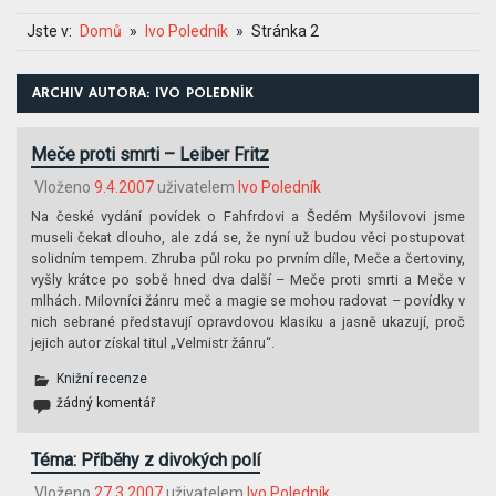
Jste v:
Domů
Ivo Poledník
Stránka 2
ARCHIV AUTORA:
IVO POLEDNÍK
Meče proti smrti – Leiber Fritz
Vloženo
9.4.2007
uživatelem
Ivo Poledník
Na české vydání povídek o Fahfrdovi a Šedém Myšilovovi jsme
museli čekat dlouho, ale zdá se, že nyní už budou věci postupovat
solidním tempem. Zhruba půl roku po prvním díle, Meče a čertoviny,
vyšly krátce po sobě hned dva další – Meče proti smrti a Meče v
mlhách. Milovníci žánru meč a magie se mohou radovat – povídky v
nich sebrané představují opravdovou klasiku a jasně ukazují, proč
jejich autor získal titul „Velmistr žánru“.
Knižní recenze
žádný komentář
Téma: Příběhy z divokých polí
Vloženo
27.3.2007
uživatelem
Ivo Poledník