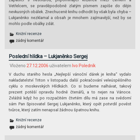
Vetřelcem, se pravděpodobně zlatým písmem zapíše do dějin
nevkusných obálek. Znechuceně knihu odhodit by však byla chyba –
Lukjaněnko nezklamal a obsah je mnohem zajímavější, než by se
mohlo podle obálky zdát.
Knižní recenze
žádný komentář
Poslední hlídka – Lukjaněnko Sergej
Vloženo
27.12.2006
uživatelem
Ivo Poledník
V duchu starého hesla „Nejlepší vánoční dárek je kniha“ vydalo
nakladatelství Triton v listopadu další pokračování veleúspěšného
cyklu o moskevských Hlídkách. Co si budeme nalhávat, takový
prezent potěší opravdu hodně čtenářů, a to nejen na Vánoce.
Zvláště když ho po rozpačitém čtvrtém dílu má zase na svědomí
sám Pan Spisovatel Sergej Lukjaněnko, který opět potvrdil pověst
tvůrce, který zatím nenapsal žádnou špatnou knihu.
Knižní recenze
žádný komentář