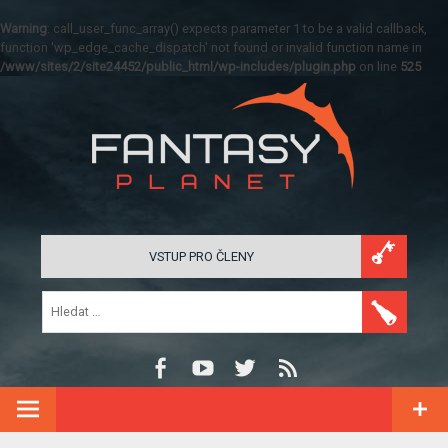
Warning
: call_user_func_array() expects parameter 1 to be a valid callback,
function 'wp_edge_cache_dispatch' not found or invalid function name in
/www/sites/2/site24452/public_html/wp-includes/plugin.php
on line
525
VSTUP PRO ČLENY