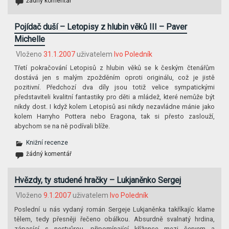
žádný komentář
Pojídač duší – Letopisy z hlubin věků III – Paver
Michelle
Vloženo
31.1.2007
uživatelem
Ivo Poledník
Třetí pokračování Letopisů z hlubin věků se k českým čtenářům
dostává jen s malým zpožděním oproti originálu, což je jistě
pozitivní. Předchozí dva díly jsou totiž velice sympatickými
představiteli kvalitní fantastiky pro děti a mládež, které nemůže být
nikdy dost. I když kolem Letopisů asi nikdy nezavládne mánie jako
kolem Harryho Pottera nebo Eragona, tak si přesto zaslouží,
abychom se na ně podívali blíže.
Knižní recenze
žádný komentář
Hvězdy, ty studené hračky – Lukjaněnko Sergej
Vloženo
9.1.2007
uživatelem
Ivo Poledník
Poslední u nás vydaný román Sergeje Lukjaněnka takříkajíc klame
tělem, tedy přesněji řečeno obálkou. Absurdně svalnatý hrdina,
zápasící s nestvůrou, připomínající křížence mezi červem a