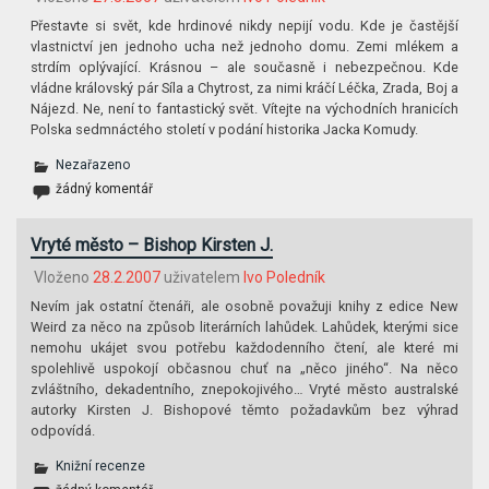
Přestavte si svět, kde hrdinové nikdy nepijí vodu. Kde je častější
vlastnictví jen jednoho ucha než jednoho domu. Zemi mlékem a
strdím oplývající. Krásnou – ale současně i nebezpečnou. Kde
vládne královský pár Síla a Chytrost, za nimi kráčí Léčka, Zrada, Boj a
Nájezd. Ne, není to fantastický svět. Vítejte na východních hranicích
Polska sedmnáctého století v podání historika Jacka Komudy.
Nezařazeno
žádný komentář
Vryté město – Bishop Kirsten J.
Vloženo
28.2.2007
uživatelem
Ivo Poledník
Nevím jak ostatní čtenáři, ale osobně považuji knihy z edice New
Weird za něco na způsob literárních lahůdek. Lahůdek, kterými sice
nemohu ukájet svou potřebu každodenního čtení, ale které mi
spolehlivě uspokojí občasnou chuť na „něco jiného“. Na něco
zvláštního, dekadentního, znepokojivého… Vryté město australské
autorky Kirsten J. Bishopové těmto požadavkům bez výhrad
odpovídá.
Knižní recenze