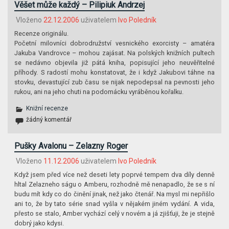
Věšet může každý – Pilipiuk Andrzej
Vloženo
22.12.2006
uživatelem
Ivo Poledník
Recenze originálu.
Početní milovníci dobrodružství vesnického exorcisty – amatéra
Jakuba Vandrovce – mohou zajásat. Na polských knižních pultech
se nedávno objevila již pátá kniha, popisující jeho neuvěřitelné
příhody. S radostí mohu konstatovat, že i když Jakubovi táhne na
stovku, devastující zub času se nijak nepodepsal na pevnosti jeho
rukou, ani na jeho chuti na podomácku vyráběnou kořalku.
Knižní recenze
žádný komentář
Pušky Avalonu – Zelazny Roger
Vloženo
11.12.2006
uživatelem
Ivo Poledník
Když jsem před více než deseti lety poprvé tempem dva díly denně
hltal Zelazneho ságu o Amberu, rozhodně mě nenapadlo, že se s ní
budu mít kdy co do činění jinak, než jako čtenář. Na mysl mi nepřišlo
ani to, že by tato série snad vyšla v nějakém jiném vydání. A vida,
přesto se stalo, Amber vychází celý v novém a já zjišťuji, že je stejně
dobrý jako kdysi.