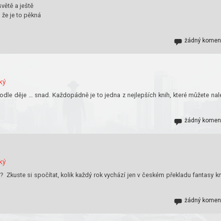
větě a ještě
 že je to pěkná
žádný komen
ký
 Podle děje … snad. Každopádně je to jedna z nejlepších knih, které můžete nal
žádný komen
ký
 Zkuste si spočítat, kolik každý rok vychází jen v českém překladu fantasy kn
žádný komen