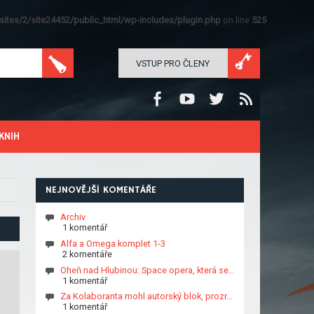
ites/2/site24452/public_html/wp-includes/plugin.php
on line
525
VSTUP PRO ČLENY
KNIH
NEJNOVĚJŠÍ KOMENTÁŘE
Archiv
1 komentář
Alfa a Omega komplet 1-3
2 komentáře
Oheň nad Hlubinou: Space opera, která se…
1 komentář
Za Kolaboranta mohl autorský blok, prozr…
1 komentář