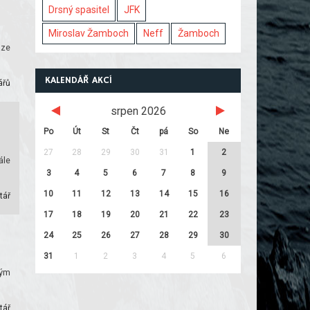
Drsný spasitel
JFK
Miroslav Žamboch
Neff
Žamboch
aze
KALENDÁŘ AKCÍ
ářů
srpen 2026
Po
Út
St
Čt
pá
So
Ne
27
28
29
30
31
1
2
ále
3
4
5
6
7
8
9
10
11
12
13
14
15
16
tář
17
18
19
20
21
22
23
24
25
26
27
28
29
30
31
1
2
3
4
5
6
ným
tář