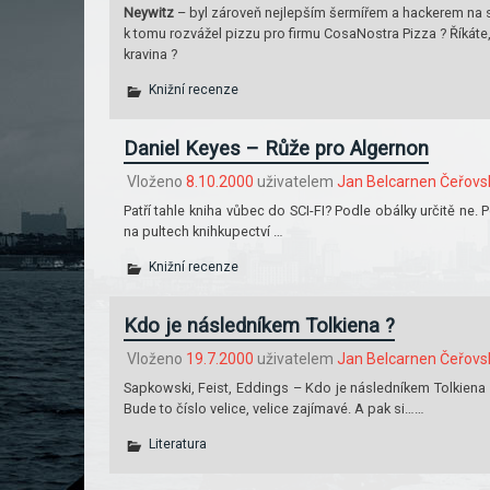
Neywitz
– byl zároveň nejlepším šermířem a hackerem na s
k tomu rozvážel pizzu pro firmu CosaNostra Pizza ? Říkáte,
kravina ?
Knižní recenze
Daniel Keyes – Růže pro Algernon
Vloženo
8.10.2000
uživatelem
Jan Belcarnen Čeřovs
Patří tahle kniha vůbec do SCI-FI? Podle obálky určitě ne.
na pultech knihkupectví …
Knižní recenze
Kdo je následníkem Tolkiena ?
Vloženo
19.7.2000
uživatelem
Jan Belcarnen Čeřovs
Sapkowski, Feist, Eddings – Kdo je následníkem Tolkiena ?
Bude to číslo velice, velice zajímavé. A pak si……
Literatura