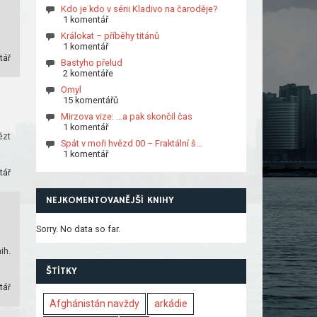
Kdo je kdo v sérii Kladivo na čaroděje?
1 komentář
Králokat – příběhy titánů
1 komentář
tář
Bastyho přelud
2 komentáře
Omyl
15 komentářů
Mirzova vize: …a pak skončil čas
1 komentář
ézt
Spát v moři hvězd 00 – Fraktální š…
1 komentář
tář
NEJKOMENTOVANĚJŠÍ KNIHY
Sorry. No data so far.
ih.
ŠTÍTKY
tář
Afghánistán navždy
arkádie