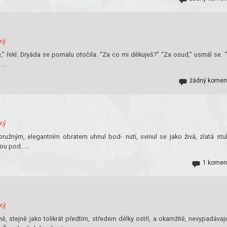
ký
,” řekl. Dryáda se pomalu otočila. “Za co mi děkuješ?” “Za osud,” usmál se. 
,……
žádný komen
ký
užným, elegantním obratem uhnul bod- nutí, svinul se jako živá, zlatá stu
lapou pod……
1 komen
ký
, stejně jako tolikrát předtím, středem délky ostří, a okamžitě, nevypadávaj