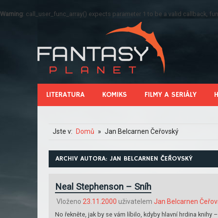
Warning
: call_user_func_array() expects parameter 1 to be a valid callback, 
LITERATURA
KOMIKS
FILMY A SERIÁLY
Jste v:
Domů
Jan Belcarnen Čeřovský
ARCHIV AUTORA:
JAN BELCARNEN ČEŘOVSKÝ
Neal Stephenson – Sníh
Vloženo
23.11.2000
uživatelem
Jan Belcarnen Čeřov
No řekněte, jak by se vám líbilo, kdyby hlavní hrdina knihy 