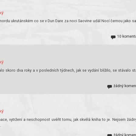
ký
ordu ukrutánském co se v Dun Dare za noci Saovine udál Nocí černou jako s
10 koment
ký
o skoro dva roky a v posledních týdnech, jak se vydání blížilo, se stávalo st
žádný komen
ký
ace, vytržení a neschopnost uvěřit tomu, jak skvělá kniha to je. Nejsem žád
…
žádný komen