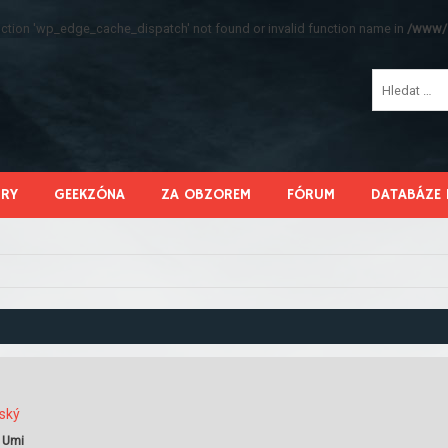
function 'wp_edge_cache_dispatch' not found or invalid function name in
/www/s
HRY
GEEKZÓNA
ZA OBZOREM
FÓRUM
DATABÁZE 
ský
–
Umi