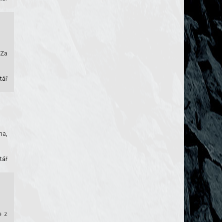
“Za
tář
ha,
tář
e z