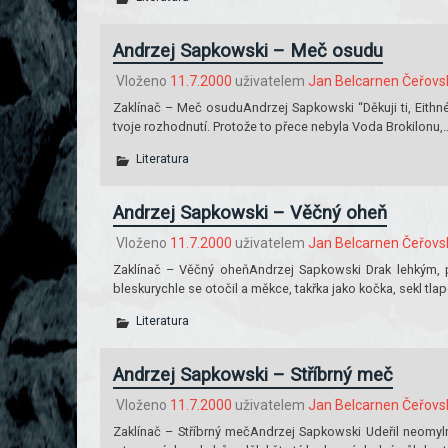
Andrzej Sapkowski – Meč osudu
Vloženo
11.7.2000
uživatelem
Jan Belcarnen Čeřovs
Zaklínač – Meč osuduAndrzej Sapkowski “Děkuji ti, Eithné
tvoje rozhodnutí. Protože to přece nebyla Voda Brokilonu
Literatura
Andrzej Sapkowski – Věčný oheň
Vloženo
11.7.2000
uživatelem
Jan Belcarnen Čeřovs
Zaklínač – Věčný oheňAndrzej Sapkowski Drak lehkým, pr
bleskurychle se otočil a měkce, takřka jako kočka, sekl t
Literatura
Andrzej Sapkowski – Stříbrný meč
Vloženo
11.7.2000
uživatelem
Jan Belcarnen Čeřovs
Zaklínač – Stříbrný mečAndrzej Sapkowski Udeřil neomylně