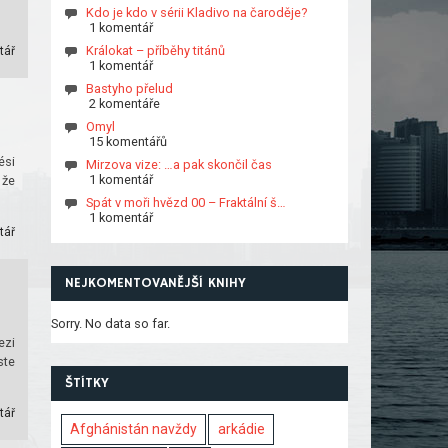
Kdo je kdo v sérii Kladivo na čaroděje?
1 komentář
Králokat – příběhy titánů
tář
1 komentář
Bastyho přelud
2 komentáře
Omyl
15 komentářů
ési
Mirzova vize: …a pak skončil čas
1 komentář
 že
Spát v moři hvězd 00 – Fraktální š…
1 komentář
tář
NEJKOMENTOVANĚJŠÍ KNIHY
Sorry. No data so far.
ezi
ste
ŠTÍTKY
tář
Afghánistán navždy
arkádie