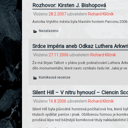
Rozhovor: Kirsten J. Bishopová
Vloženo
28.2.2007
uživatelem
Richard Klíčník
Autorka Vrytého města byla hlavním hostem Parconu 2006 v Ne
Nezařazeno
Srdce impéria aneb Odkaz Luthera Arkwri
Vloženo
27.11.2006
uživatelem
Richard Klíčník
Že má Bryan Talbot v plánu psát pokračování Luthera Arkwrig
dílo monumentální, které navíc vznikalo řadu let. Jaká je ve
Komiksové recenze
Silent Hill – V nitru hynoucí – Ciencin S
Vloženo
16.8.2006
uživatelem
Richard Klíčník
Silent Hill byla původně hororová počítačová hra, která by
titulech vydělat peníze i jinak. Oblíbenou formou je komiks,
prodává lépe než běžnější komiksové tituly nakladatelství