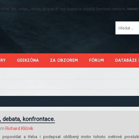
function 'wp_edge_cache_dispatch' not found or invalid function name in
/www/s
HRY
GEEKZÓNA
ZA OBZOREM
FÓRUM
DATABÁZE 
, debata, konfrontace.
lem
Richard Klíčník
 si popovídat a třeba i podepsat oblíbený motiv tohoto světově proslul