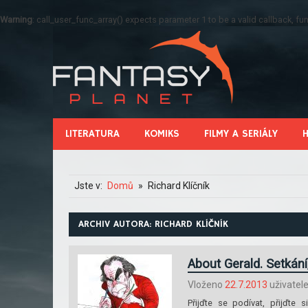
Warning
: call_user_func_array() expects parameter 1 to be a valid callback, 
LITERATURA
KOMIKS
FILMY A SERIÁLY
Jste v:
Domů
Richard Klíčník
ARCHIV AUTORA:
RICHARD KLÍČNÍK
About Gerald. Setkání
Vloženo
22.7.2013
uživate
Přijďte se podívat, přijďte