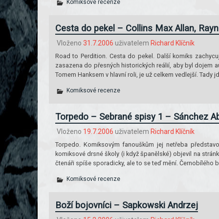
Komiksové recenze
Cesta do pekel – Collins Max Allan, Rayn
Vloženo
31.7.2006
uživatelem
Richard Klíčník
Road to Perdition. Cesta do pekel. Další komiks zachycují
zasazena do přesných historických reálií, aby byl dojem a
Tomem Hanksem v hlavní roli, je už celkem vedlejší. Tady jd
Komiksové recenze
Torpedo – Sebrané spisy 1 – Sánchez Abu
Vloženo
19.7.2006
uživatelem
Richard Klíčník
Torpedo. Komiksovým fanouškům jej netřeba představova
komiksové drsné školy (i když španělské) objevil na stránk
čtenáři spíše sporadicky, ale to se teď mění. Černobílého 
Komiksové recenze
Boží bojovníci – Sapkowski Andrzej