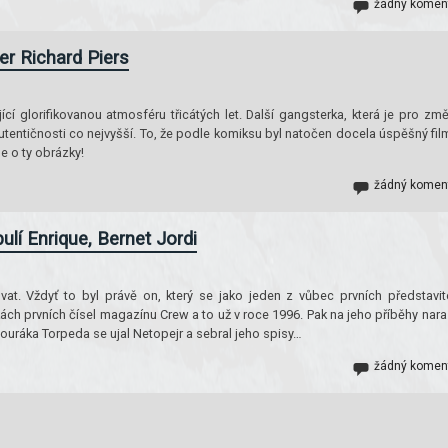
žádný komen
er Richard Piers
cí glorifikovanou atmosféru třicátých let. Další gangsterka, která je pro zm
utentičnosti co nejvyšší. To, že podle komiksu byl natočen docela úspěšný fil
e o ty obrázky!
žádný komen
lí Enrique, Bernet Jordi
t. Vždyť to byl právě on, který se jako jeden z vůbec prvních představit
ách prvních čísel magazínu Crew a to už v roce 1996. Pak na jeho příběhy naraz
bouráka Torpeda se ujal Netopejr a sebral jeho spisy…
žádný komen