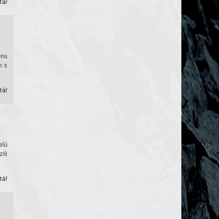
tář
ěnu
m s
tář
elů
ili
tář