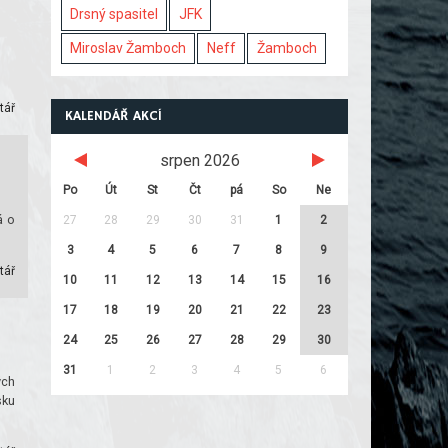
Drsný spasitel
JFK
Miroslav Žamboch
Neff
Žamboch
tář
KALENDÁŘ AKCÍ
srpen 2026
Po
Út
St
Čt
pá
So
Ne
á o
27
28
29
30
31
1
2
3
4
5
6
7
8
9
tář
10
11
12
13
14
15
16
17
18
19
20
21
22
23
24
25
26
27
28
29
30
31
1
2
3
4
5
6
ých
sku