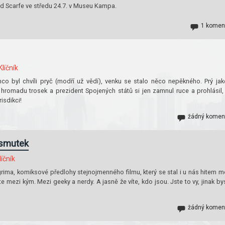
ald Scarfe ve středu 24.7. v Museu Kampa.
1 komen
líčník
o byl chvíli pryč (modří už vědí), venku se stalo něco nepěkného. Prý jak
hromadu trosek a prezident Spojených států si jen zamnul ruce a prohlásil,
isdikci!
žádný komen
 smutek
íčník
lgrima, komiksové předlohy stejnojmenného filmu, který se stal i u nás hitem m
 mezi kým. Mezi geeky a nerdy. A jasně že víte, kdo jsou. Jste to vy, jinak by
žádný komen