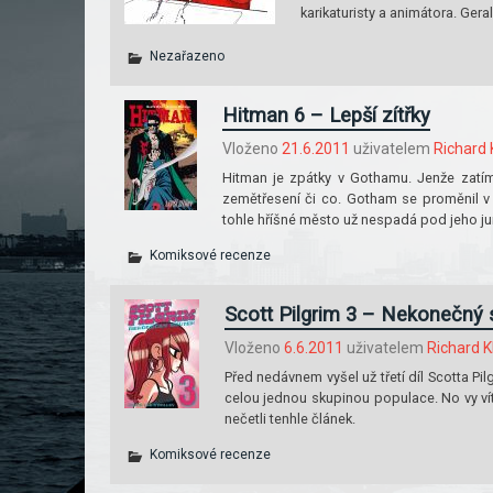
karikaturisty a animátora. Ger
Nezařazeno
Hitman 6 – Lepší zítřky
Vloženo
21.6.2011
uživatelem
Richard K
Hitman je zpátky v Gothamu. Jenže zatímc
zemětřesení či co. Gotham se proměnil v 
tohle hříšné město už nespadá pod jeho jur
Komiksové recenze
Scott Pilgrim 3 – Nekonečný
Vloženo
6.6.2011
uživatelem
Richard Kl
Před nedávnem vyšel už třetí díl Scotta Pi
celou jednou skupinou populace. No vy víte
nečetli tenhle článek.
Komiksové recenze