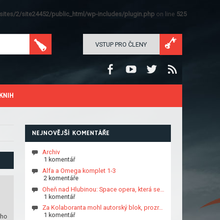
ites/2/site24452/public_html/wp-includes/plugin.php
on line
525
VSTUP PRO ČLENY
KNIH
NEJNOVĚJŠÍ KOMENTÁŘE
Archiv
1 komentář
Alfa a Omega komplet 1-3
2 komentáře
Oheň nad Hlubinou: Space opera, která se…
1 komentář
Za Kolaboranta mohl autorský blok, prozr…
1 komentář
ého