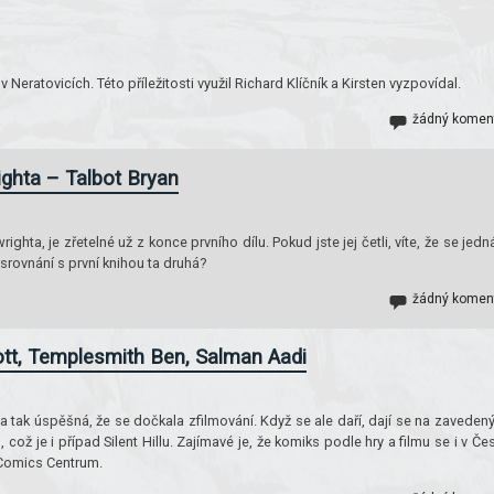
ratovicích. Této příležitosti využil Richard Klíčník a Kirsten vyzpovídal.
žádný komen
ghta – Talbot Bryan
hta, je zřetelné už z konce prvního dílu. Pokud jste jej četli, víte, že se jedn
 srovnání s první knihou ta druhá?
žádný komen
cott, Templesmith Ben, Salman Aadi
la tak úspěšná, že se dočkala zfilmování. Když se ale daří, dají se na zaveden
 což je i případ Silent Hillu. Zajímavé je, že komiks podle hry a filmu se i v Če
 Comics Centrum.