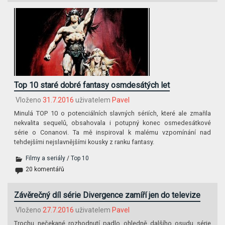
Top 10 staré dobré fantasy osmdesátých let
Vloženo
31.7.2016
uživatelem
Pavel
Minulá TOP 10 o potenciálních slavných sériích, které ale zmařila
nekvalita sequelů, obsahovala i potupný konec osmedesátkové
série o Conanovi. Ta mě inspiroval k malému vzpomínání nad
tehdejšími nejslavnějšími kousky z ranku fantasy.
Filmy a seriály
/
Top 10
20 komentářů
Závěrečný díl série Divergence zamíří jen do televize
Vloženo
27.7.2016
uživatelem
Pavel
Trochu nečekané rozhodnutí padlo ohledně dalšího osudu série