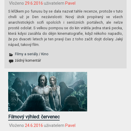
Vloženo
29.6.2016
uživatelem
Pavel
S křížkem po funusu by se dala nazvat tahle recenze, protože v tuto
chvíli už je Den nezávislosti: Nový útok propíraný ve všech
anarchistických scifi spolcích i seriózních portálech, ale nelze
prostě odolat. S velkou pompou se do kin vrátila jedna stará pecka,
která kdysi zasáhla do dějin kinematografie, když někoho napadlo,
že po dvaceti letech je ten pravý čas z toho začít dojit dolary. Jaký
nápad, takový film.
Filmy a seriály
/
Kino
žádný komentář
Filmový výhled: červenec
Vloženo
24.6.2016
uživatelem
Pavel