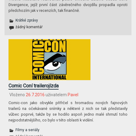
Divergence, jejíž první část závěrečného dvojdílu propadla oproti
předchozím jak v recenzích, tak finančně.
Krátké zprávy
žádný komentář
Comic Coní trailerojízda
Vloženo
26.7.2016
uživatelem
Pavel
Comic-con jako obvykle přifrčel s hromadou nových fajnových
trailerů na očekávané snímky a některé z nich se tak představily
vůbec poprvé, takže by se hodilo aspoň jedno malé shrnutí toho
nejpodstatnějšího, co bylo v této oblasti k vidění.
Filmy a seriály