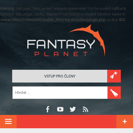
Warning
: call_user_func_array() expects parameter 1 to be a valid callback,
function 'wp_edge_cache_dispatch' not found or invalid function name in
/www/sites/2/site24452/public_html/wp-includes/plugin.php
on line
525
VSTUP PRO ČLENY