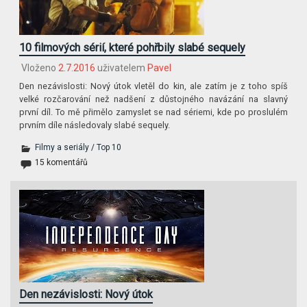
10 filmových sérií, které pohřbily slabé sequely
Vloženo
2.7.2016
uživatelem
Pavel
Den nezávislosti: Nový útok vletěl do kin, ale zatím je z toho spíš
velké rozčarování než nadšení z důstojného navázání na slavný
první díl. To mě přimělo zamyslet se nad sériemi, kde po proslulém
prvním díle následovaly slabé sequely.
Filmy a seriály
/
Top 10
15 komentářů
Den nezávislosti: Nový útok