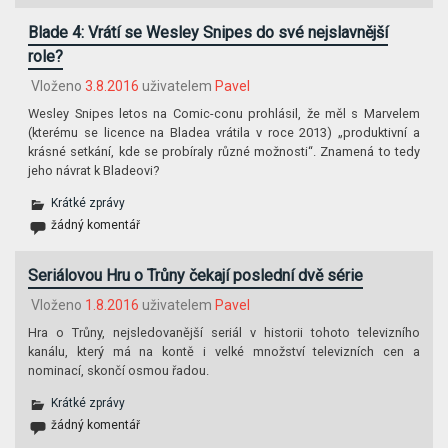
Blade 4: Vrátí se Wesley Snipes do své nejslavnější
role?
Vloženo
3.8.2016
uživatelem
Pavel
Wesley Snipes letos na Comic-conu prohlásil, že měl s Marvelem
(kterému se licence na Bladea vrátila v roce 2013) „produktivní a
krásné setkání, kde se probíraly různé možnosti“. Znamená to tedy
jeho návrat k Bladeovi?
Krátké zprávy
žádný komentář
Seriálovou Hru o Trůny čekají poslední dvě série
Vloženo
1.8.2016
uživatelem
Pavel
Hra o Trůny, nejsledovanější seriál v historii tohoto televizního
kanálu, který má na kontě i velké množství televizních cen a
nominací, skončí osmou řadou.
Krátké zprávy
žádný komentář