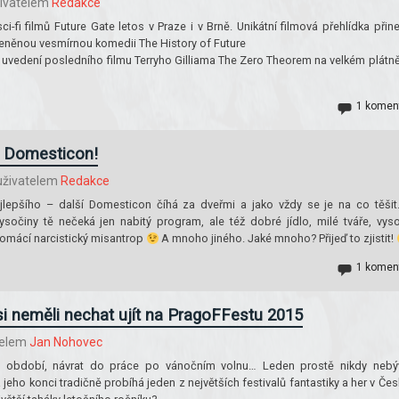
ivatelem
Redakce
sci-fi filmů Future Gate letos v Praze i v Brně. Unikátní filmová přehlídka přin
ceněnou vesmírnou komedii The History of Future
é uvedení posledního filmu Terryho Gilliama The Zero Theorem na velkém plátně
1 komen
 Domesticon!
živatelem
Redakce
jlepšího – další Domesticon číhá za dveřmi a jako vždy se je na co těšit
očiny tě nečeká jen nabitý program, ale též dobré jídlo, milé tváře, vys
 domácí narcistický misantrop
A mnoho jiného. Jaké mnoho? Přijeď to zjistit!
1 komen
 si neměli nechat ujít na PragoFFestu 2015
telem
Jan Nohovec
é období, návrat do práce po vánočním volnu… Leden prostě nikdy nebý
jeho konci tradičně probíhá jeden z největších festivalů fantastiky a her v Čes