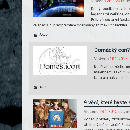
Vloženo
28.2.2015
už
Druhý ročník festivalu 
legendární Vetřelce, o
Folk, vůbec první česk
ve speciální předpremiéře očekávaný snímek Ex Machina.
Akce
Domácký con?
Vloženo
10.2.2015
u
Do čtvrtice všeho ne
malebném zákoutí Vys
kultura a náš vlastní
Akce
9 věcí, které byste
Vloženo
19.1.2015
uživa
Konec pololetí, zkouškov
oblíbený měsíc. Ještě že na 