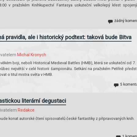
.00 v pražském Knihkupectví Fantasya uskuteční velkolepý křest spojen
žádný komen
 pravidla, ale i historický podtext: taková bude Bitva
ivatelem
Michal Kronych
věkém boji, neboli Historical Medieval Battles (HMB), která se uskuteční od 7.
ůbec největší v celé historii šampionátu. Setkání na pražském Petříně předst
ovat o titul mistra světa v HMB.
5 koment
astickou literární degustaci
ivatelem
Redakce
ude konat autorské čtení spisovatelů české fantastiky z připravovaných knih.
1 komen