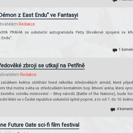
Démon z East Endu” ve Fantasyi
živatelem
Redakce
ASYA PRAHA se uskuteční autogramiáda Petry Slovákové spojená se kř
 Endu“.
1 komen
ředověké zbroji se utkají na Petříně
živatelem
Redakce
e začátkem května obléhání hned několika středověkých armád, které přije
mi titul mistra světa ve středověkém kontaktním boji. Bitevní aréna, která vyro
ní šestého ročníku mistrovství – Bitvy národů (Battle of the Nations), bude hos
rodní klání se v České republice uskuteční úplně poprvé, a to od 7. do 10. květn
4 koment
e Future Gate sci-fi film festival