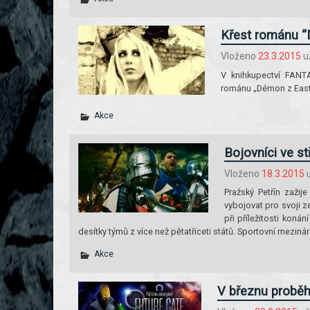
Křest románu “
Vloženo
23.3.2015
u
V knihkupectví FANT
románu „Démon z East
Akce
Bojovníci ve st
Vloženo
18.3.2015
u
Pražský Petřín zažij
vybojovat pro svoji ze
při příležitosti koná
desítky týmů z více než pětatřiceti států. Sportovní meziná
Akce
V březnu proběhn