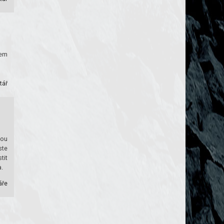
tem
tář
dou
ste
tit
a.
áře