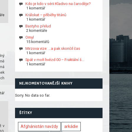
Kdo je kdo v sérii Kladivo na čaroděje?
1 komentář
Králokat – příběhy titánů
áře
1 komentář
Bastyho přelud
2 komentáře
Omyl
15 komentářů
Mirzova vize: …a pak skončil čas
1 komentář
dný
Spát v moři hvězd 00 – Fraktální š…
rně
1 komentář
rná
mek
ech
NEJKOMENTOVANĚJŠÍ KNIHY
tář
Sorry. No data so far.
ŠTÍTKY
ž v
Afghánistán navždy
arkádie
10.