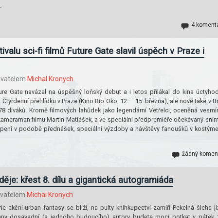
.
4 koment
ivalu sci-fi filmů Future Gate slavil úspěch v Praze i
ivatelem
Michal Kronych
uture Gate navázal na úspěšný loňský debut a i letos přilákal do kina úctyho
. Čtyřdenní přehlídku v Praze (Kino Bio Oko, 12. – 15. března), ale nově také v B
 478 diváků. Kromě filmových lahůdek jako legendární Vetřelci, oceněná vesmí
 kameraman filmu Martin Matiášek, a ve speciální předpremiéře očekávaný sní
vapení v podobě přednášek, speciální výzdoby a návštěvy fanoušků v kostým
žádný komen
děje: křest 8. dílu a gigantická autogramiáda
ivatelem
Michal Kronych
e akční urban fantasy se blíží, na pulty knihkupectví zamíří Pekelná šleha ji
hny dosavadní (a jednoho budoucího) autory budete moci potkat v pátek 