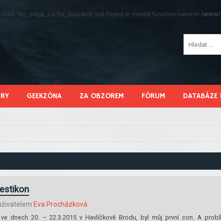
function 'wp_edge_cache_dispatch' not found or invalid function name in
/www/s
HRY
GEEKZÓNA
ZA OBZOREM
FÓRUM
DATABÁZE 
stikon
živatelem
Eva Procházková
ve dnech 20. – 22.3.2015 v Havlíčkově Brodu, byl můj první con. A probí