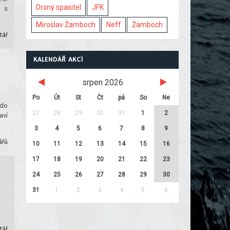
Drsný spasitel
JFK
ý s
Miroslav Žamboch
Neff
Žamboch
tář
KALENDÁŘ AKCÍ
srpen 2026
Po
Út
St
Čt
pá
So
Ne
 do
27
28
29
30
31
1
2
aví
3
4
5
6
7
8
9
ářů
10
11
12
13
14
15
16
17
18
19
20
21
22
23
24
25
26
27
28
29
30
31
1
2
3
4
5
6
tář