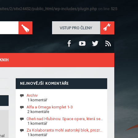
ites/2/site24452/public_html/wp-includes/plugin.php
on line
525
VSTUP PRO ČLENY
KNIH
NEJNOVĚJŠÍ KOMENTÁŘE
Archiv
1 komentář
Alfa a Omega komplet 1-3
2 komentáře
Oheň nad Hlubinou: Space opera, která se…
1 komentář
Za Kolaboranta mohl autorský blok, prozr…
1 komentář
hal