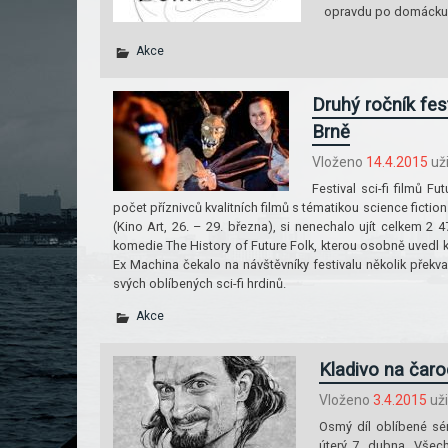
opravdu po domácku
Akce
Druhý ročník fest
Brně
Vloženo
14.4.2015
už
Festival sci-fi filmů F
počet příznivců kvalitních filmů s tématikou science fiction
(Kino Art, 26. – 29. března), si nenechalo ujít celkem 2
komedie The History of Future Folk, kterou osobně uvedl
Ex Machina čekalo na návštěvníky festivalu několik přek
svých oblíbených sci-fi hrdinů.
Akce
Kladivo na čaro
Vloženo
3.4.2015
už
Osmý díl oblíbené séri
úterý 7. dubna. Všec