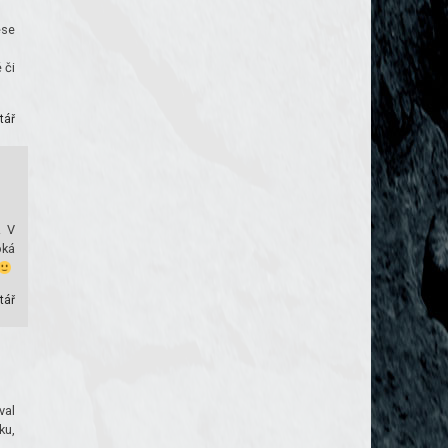
ese
 či
tář
. V
oká
tář
val
ku,