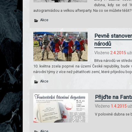
dubna, kdy se od 18
autogramiádou a velkou afterparty. Na co se můžete těšit?
Akce
Pevně stanovená
národů
Vloženo
2.4.2015
už
Bitva národů ve středo
10. května zcela poprvé na území České republiky, bude v
národní týmy z více než pětatřiceti zemí, které přijedou boj
Akce
Přijďte na Fant
Vloženo
1.4.2015
už
V polovině dubna se b
Akce