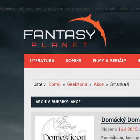
Warning
: call_user_func_array() expects parameter 1 to be a valid callback, 
LITERATURA
KOMIKS
FILMY A SERIÁLY
Jste v:
Domů
Geekzóna
Akce
Stránka 9
ARCHIV RUBRIKY: AKCE
Domácký Dome
Vloženo
16.4.2015
u
Domesticon, konaný 