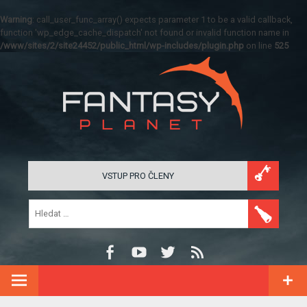
Warning
: call_user_func_array() expects parameter 1 to be a valid callback,
function 'wp_edge_cache_dispatch' not found or invalid function name in
/www/sites/2/site24452/public_html/wp-includes/plugin.php
on line
525
VSTUP PRO ČLENY