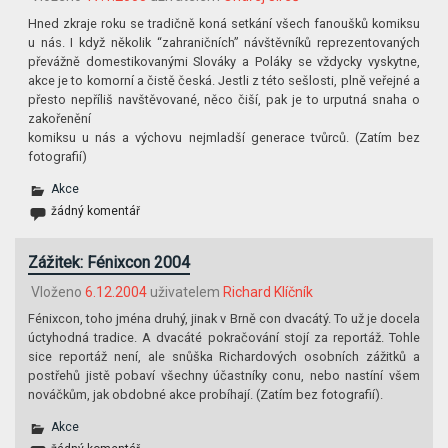
Hned zkraje roku se tradičně koná setkání všech fanoušků komiksu
u nás. I když několik “zahraničních” návštěvníků reprezentovaných
převážně domestikovanými Slováky a Poláky se vždycky vyskytne,
akce je to komorní a čistě česká. Jestli z této sešlosti, plně veřejné a
přesto nepříliš navštěvované, něco čiší, pak je to urputná snaha o
zakořenění
komiksu u nás a výchovu nejmladší generace tvůrců. (Zatím bez
fotografií)
Akce
žádný komentář
Zážitek: Fénixcon 2004
Vloženo
6.12.2004
uživatelem
Richard Klíčník
Fénixcon, toho jména druhý, jinak v Brně con dvacátý. To už je docela
úctyhodná tradice. A dvacáté pokračování stojí za reportáž. Tohle
sice reportáž není, ale snůška Richardových osobních zážitků a
postřehů jistě pobaví všechny účastníky conu, nebo nastíní všem
nováčkům, jak obdobné akce probíhají. (Zatím bez fotografií).
Akce