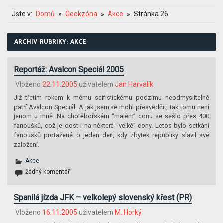
Jste v:
Domů
Geekzóna
Akce
Stránka 26
ARCHIV RUBRIKY: AKCE
Reportáž: Avalcon Speciál 2005
Vloženo
22.11.2005
uživatelem
Jan Harvalík
Již třetím rokem k mému scifistickému podzimu neodmyslitelně
patří Avalcon Speciál. A jak jsem se mohl přesvědčit, tak tomu není
jenom u mně. Na chotěbořském “malém” conu se sešlo přes 400
fanoušků, což je dost i na některé “velké” cony. Letos bylo setkání
fanoušků protažené o jeden den, kdy zbytek republiky slavil své
založení.
Akce
žádný komentář
Spanilá jízda JFK – velkolepý slovenský křest (PR)
Vloženo
16.11.2005
uživatelem
M. Horký