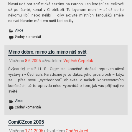
hlavní událost scifistické sezóny, na Parcon. Ten letošní se, celkově
už po čtvrté, konal v Chotěboři. Tu bychom mohli – ať už se to
někomu líbí, nebo nelíbí – díky aktivitě místních fanoušků směle
nazvat hlavním městem naší fantastiky.
Akce
žádný komentář
Mimo dobro, mimo zlo, mimo náš svět
Vloženo
8.6.2005
uživatelem
Vojtěch Čepelák
Švýcarský malíř H. R. Giger se konečně dočkal reprezentativní
výstavy i v Čechách. Paradoxně je to důkaz jeho proslulosti – když
se i přes svou „výstřednost“ objevíte v našich konzervativních
končinách, už to opravdu něco vypovídá o tom, jak vás přijímají ve
světě.
Akce
žádný komentář
ComiCZcon 2005
Vloženo
17.1.2005
uživatelem
Ondřej Jireš