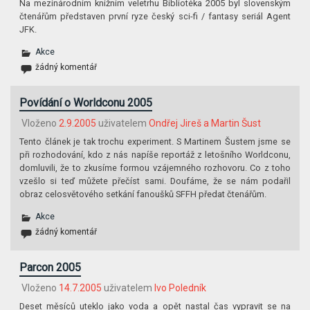
Na mezinárodním knižním veletrhu Bibliotéka 2005 byl slovenským
čtenářům představen první ryze český sci-fi / fantasy seriál Agent
JFK.
Akce
žádný komentář
Povídání o Worldconu 2005
Vloženo
2.9.2005
uživatelem
Ondřej Jireš a Martin Šust
Tento článek je tak trochu experiment. S Martinem Šustem jsme se
při rozhodování, kdo z nás napíše reportáž z letošního Worldconu,
domluvili, že to zkusíme formou vzájemného rozhovoru. Co z toho
vzešlo si teď můžete přečíst sami. Doufáme, že se nám podařil
obraz celosvětového setkání fanoušků SFFH předat čtenářům.
Akce
žádný komentář
Parcon 2005
Vloženo
14.7.2005
uživatelem
Ivo Poledník
Deset měsíců uteklo jako voda a opět nastal čas vypravit se na