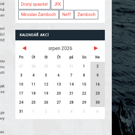
čně
Drsný spasitel
JFK
 má
Miroslav Žamboch
Neff
Žamboch
jen
ení
ící
KALENDÁŘ AKCÍ
tiž
srpen 2026
Po
Út
St
Čt
pá
So
Ne
hou
27
28
29
30
31
1
2
hou
oti
3
4
5
6
7
8
9
10
11
12
13
14
15
16
jak
ase
17
18
19
20
21
22
23
24
25
26
27
28
29
30
31
1
2
3
4
5
6
uje
avy
av.