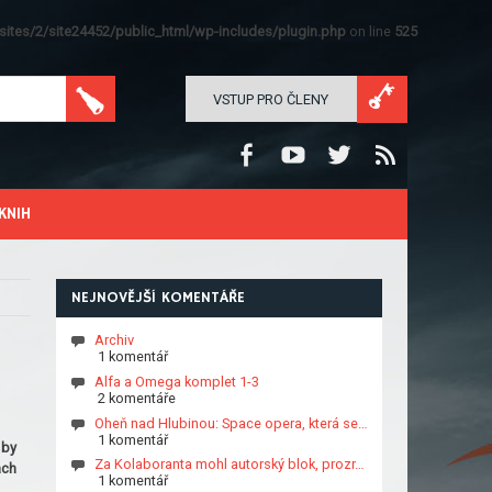
ites/2/site24452/public_html/wp-includes/plugin.php
on line
525
VSTUP PRO ČLENY
KNIH
NEJNOVĚJŠÍ KOMENTÁŘE
Archiv
1 komentář
Alfa a Omega komplet 1-3
2 komentáře
Oheň nad Hlubinou: Space opera, která se…
1 komentář
 by
Za Kolaboranta mohl autorský blok, prozr…
ach
1 komentář