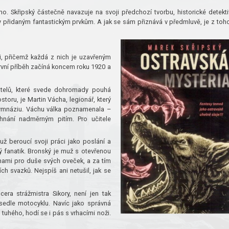
ho. Skřipský částečně navazuje na svoji předchozí tvorbu, historické detekti
přidaným fantastickým prvkům. A jak se sám přiznává v předmluvě, je z toh
, přičemž každá z nich je uzavřeným
rvní příběh začíná koncem roku 1920 a
vatelů, které svede dohromady pouhá
toru, je Martin Vácha, legionář, který
 gymnáziu. Váchu válka poznamenala –
nání nadměrným pitím. Pro učitele
už beroucí svoji práci jako poslání a
ý fanatik. Bronský je muž s otevřenou
hami pro duše svých oveček, a za tím
ch svazků. Nejspíš ani netušil, jak se
era strážmistra Sikory, není jen tak
 sedle motocyklu. Navíc jako správná
tuhého, hodí se i pás s vrhacími noži.