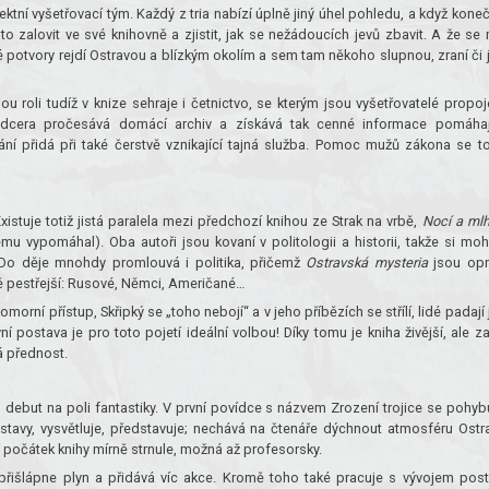
ktní vyšetřovací tým. Každý z tria nabízí úplně jiný úhel pohledu, a když kone
zalovit ve své knihovně a zjistit, jak se nežádoucích jevů zbavit. A že se
é potvory rejdí Ostravou a blízkým okolím a sem tam někoho slupnou, zraní či 
 roli tudíž v knize sehraje i četnictvo, se kterým jsou vyšetřovatelé propoj
 dcera pročesává domácí archiv a získává tak cenné informace pomáhaj
ání přidá při také čerstvě vznikající tajná služba. Pomoc mužů zákona se to
istuje totiž jistá paralela mezi předchozí knihou ze Strak na vrbě,
Nocí a ml
vypomáhal). Oba autoři jsou kovaní v politologii a historii, takže si mo
s. Do děje mnohdy promlouvá i politika, přičemž
Ostravská mysteria
jsou opr
ě pestřejší: Rusové, Němci, Američané…
morní přístup, Skřipký se „toho nebojí“ a v jeho příbězích se střílí, lidé padají 
postava je pro toto pojetí ideální volbou! Díky tomu je kniha živější, ale z
á přednost.
 debut na poli fantastiky. V první povídce s názvem Zrození trojice se pohyb
tavy, vysvětluje, představuje; nechává na čtenáře dýchnout atmosféru Ostr
 počátek knihy mírně strnule, možná až profesorsky.
přišlápne plyn a přidává víc akce. Kromě toho také pracuje s vývojem post