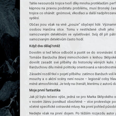
Tahle nesourodá trojice tvoří díky mnoha protikladům perfe
kápnou na pravou podstatu problému, musí Bronský často 
trojice co ohánět: gnómové, vlkodlaci a další nadpřirozen
vyděsí.
Občas jsou však na vině „pouze“ obyčejní lidé. Významnou
osobou Hančina otce. Tomu v nestřežené chvíli jeho
samozvaným detektivům ve vyšetřování. Svůj díl při pátr
samozvaným detektivům často hodí.
Když dva dělají totéž
Dovolím si teď lehce odbočit a pustit se do srovnávání. Ex
Tomáše Banžucha (který mimochodem s knihou Skřipskému 
dovolit zasadit své příběhy do historicky věrných kuli
Banžuchovu dílu méně politicky orientovaná a národnostn
Zásadní rozdíl tkví v pojetí příběhu: zatímco Banžuch volí ko
mouchy a o akční scény není nouze – legionář coby hlavní 
méně atmosférická. Je tedy na čtenáři, kterému z autorů d
Moje první fantastika
Jak již bylo řečeno výše, jedná se pro Marka Skřipského o
v novém žánru poněkud obezřetně – více prokresluje pos
včetně specifické ostravské mluvy. Na první pohled působí
Nedejte však na první dojem. Po těžším rozjezdu autor 