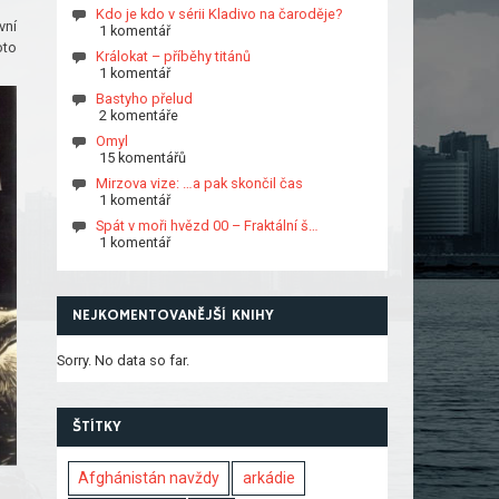
Kdo je kdo v sérii Kladivo na čaroděje?
vní
1 komentář
oto
Králokat – příběhy titánů
1 komentář
Bastyho přelud
2 komentáře
Omyl
15 komentářů
Mirzova vize: …a pak skončil čas
1 komentář
Spát v moři hvězd 00 – Fraktální š…
1 komentář
NEJKOMENTOVANĚJŠÍ KNIHY
Sorry. No data so far.
ŠTÍTKY
Afghánistán navždy
arkádie