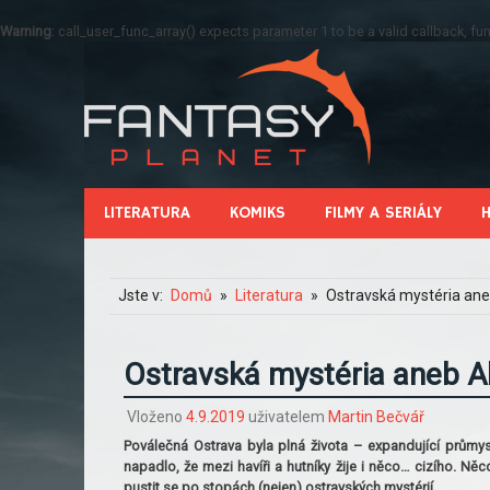
Warning
: call_user_func_array() expects parameter 1 to be a valid callback, 
LITERATURA
KOMIKS
FILMY A SERIÁLY
Jste v:
Domů
Literatura
Ostravská mystéria ane
Ostravská mystéria aneb A
Vloženo
4.9.2019
uživatelem
Martin Bečvář
Poválečná Ostrava byla plná života – expandující průmysl
napadlo, že mezi havíři a hutníky žije i něco… cizího. Něc
pustit se po stopách (nejen) ostravských mystérií.