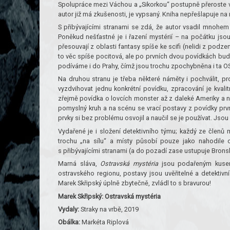
Spolupráce mezi Váchou a „Sikorkou“ postupně přeroste v
autor již má zkušenosti, je vypsaný. Kniha nepřešlapuje na
S přibývajícími stranami se zdá, že autor vsadil mnohem
Poněkud nešťastné je i řazení mystérií – na počátku jsou
přesouvají z oblasti fantasy spíše ke scifi (nelidi z podz
to věc spíše pocitová, ale po prvních dvou povídkách bu
podíváme i do Prahy, čímž jsou trochu zpochybněna i ta 
Na druhou stranu je třeba některé náměty i pochválit, p
vyzdvihovat jednu konkrétní povídku, zpracování je kvali
zřejmě povídka o lovcích monster až z daleké Ameriky a ne
pomyslný kruh a na scénu se vrací postavy z povídky první
prvky si bez problému osvojil a naučil se je používat. Jsou
Vydařené je i složení detektivního týmu; každý ze členů
trochu „na sílu“ a místy působí pouze jako nahodile 
s přibývajícími stranami (a do pozadí zase ustupuje Brons
Marná sláva,
Ostravská mystéria
jsou podařeným kusem
ostravského regionu, postavy jsou uvěřitelné a detektiv
Marek Skřipský úplně zbytečně, zvládl to s bravurou!
Marek Skřipský: Ostravská mystéria
Vydaly:
Straky na vrbě, 2019
Obálka:
Markéta Riplová