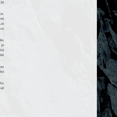
 že
ce.
pně
 Je
nce
žko
 je
írá
cké
čas
ění
ého
měl