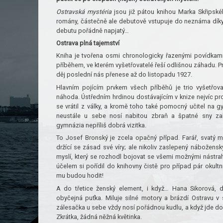
Ostravská mystéria
jsou již pátou knihou Marka Skřipské
romány, částečně ale debutově vstupuje do neznáma díky 
debutu pořádně napjatý…
Ostrava plná tajemství
Kniha je tvořena osmi chronologicky řazenými povídkami
příběhem, ve kterém vyšetřovatelé řeší odlišnou záhadu. P
děj poslední nás přenese až do listopadu 1927.
Hlavním pojícím prvkem všech příběhů je trio vyšetřo
náhoda. Ústředním hrdinou dostávajícím v knize nejvíc pros
se vrátil z války, a kromě toho také pomocný učitel na
neustále u sebe nosí nabitou zbraň a špatné sny zah
gymnázia nepříliš dobrá vizitka.
To Josef Bronský je zcela opačný případ. Farář, svatý m
držící se zásad své víry; ale nikoliv zaslepený nábožensk
myslí, který se rozhodl bojovat se všemi možnými nástra
účelem si pořídil do knihovny čistě pro případ pár okultní
mu budou hodit!
A do třetice ženský element, i když… Hana Sikorová, dc
obyčejná puťka. Miluje silné motory a brázdí Ostravu v
zálesačka u sebe vždy nosí pořádnou kudlu, a když jde do 
Zkrátka, žádná něžná květinka.