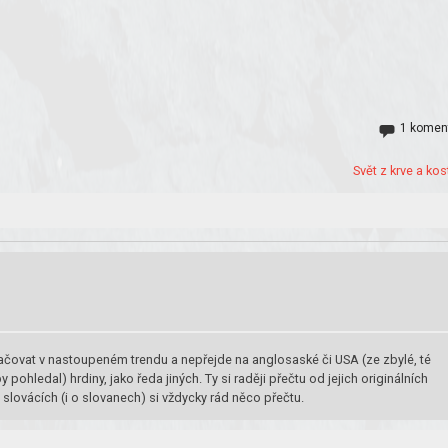
1 komen
Svět z krve a kost
ovat v nastoupeném trendu a nepřejde na anglosaské či USA (ze zbylé, té
hledal) hrdiny, jako ředa jiných. Ty si raději přečtu od jejich originálních
 slovácích (i o slovanech) si vždycky rád něco přečtu.