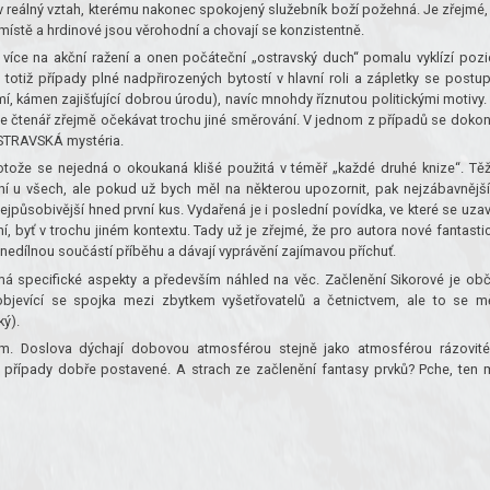
 reálný vztah, kterému nakonec spokojený služebník boží požehná. Je zřejmé,
 místě a hrdinové jsou věrohodní a chovají se konzistentně.
 více na akční ražení a onen počáteční „ostravský duch“ pomalu vyklízí pozi
 totiž případy plné nadpřirozených bytostí v hlavní roli a zápletky se postu
emí, kámen zajišťující dobrou úrodu), navíc mnohdy říznutou politickými motivy.
de čtenář zřejmě očekávat trochu jiné směrování. V jednom z případů se doko
OSTRAVSKÁ mystéria.
rotože se nejedná o okoukaná klišé použitá v téměř „každé druhé knize“. Tě
tní u všech, ale pokud už bych měl na některou upozornit, pak nejzábavnější
jpůsobivější hned první kus. Vydařená je i poslední povídka, ve které se uzav
, byť v trochu jiném kontextu. Tady už je zřejmé, že pro autora nové fantasti
 nedílnou součástí příběhu a dávají vyprávění zajímavou příchuť.
 má specifické aspekty a především náhled na věc. Začlenění Sikorové je ob
objevící se spojka mezi zbytkem vyšetřovatelů a četnictvem, ale to se m
ký).
. Doslova dýchají dobovou atmosférou stejně jako atmosférou rázovit
ní případy dobře postavené. A strach ze začlenění fantasy prvků? Pche, ten 