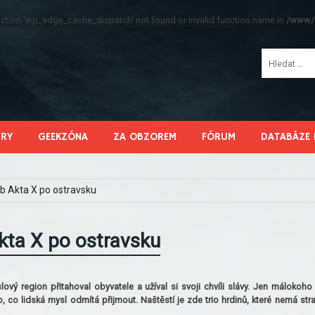
function 'wp_edge_cache_dispatch' not found or invalid function name in
/www/s
HRY
GEEKZÓNA
ZA OBZOREM
FÓRUM
DATABÁZE 
b Akta X po ostravsku
kta X po ostravsku
ový region přitahoval obyvatele a užíval si svoji chvíli slávy. Jen málokoho
o, co lidská mysl odmítá přijmout. Naštěstí je zde trio hrdinů, které nemá str