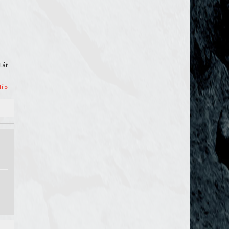
tář
í »