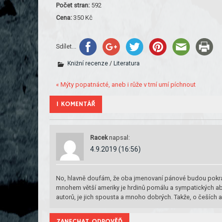
Počet stran:
592
Cena:
350 Kč
Sdílet...
Knižní recenze
/
Literatura
« Mýty popatnácté, aneb i růže v trní umí píchnout
1 KOMENTÁŘ
Racek
napsal:
4.9.2019 (16:56)
No, hlavně doufám, že oba jmenovaní pánové budou pokrač
mnohem větší ameriky je hrdinů pomálu a sympatických aby po
autorů, je jich spousta a mnoho dobrých. Takže, o češích a
ZANECHAT ODPOVĚĎ