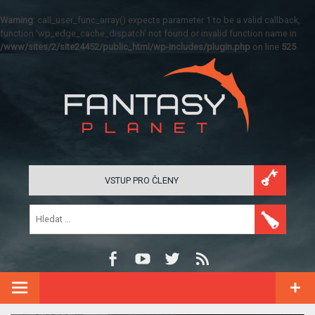
Warning
: call_user_func_array() expects parameter 1 to be a valid callback,
function 'wp_edge_cache_dispatch' not found or invalid function name in
/www/sites/2/site24452/public_html/wp-includes/plugin.php
on line
525
VSTUP PRO ČLENY