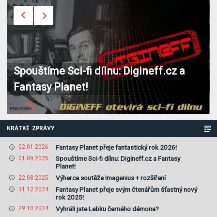
Spouštíme Sci-fi dílnu: Digineff.cz a
Fantasy Planet!
KRÁTKÉ ZPRÁVY
Fantasy Planet přeje fantastický rok 2026!
02.01.2026
Spouštíme Sci-fi dílnu: Digineff.cz a Fantasy
01.09.2025
Planet!
Výherce soutěže Imagenius + rozšíření
22.08.2025
Fantasy Planet přeje svým čtenářům šťastný nový
31.12.2024
rok 2025!
Vyhráli jste Lebku černého démona?
29.10.2024