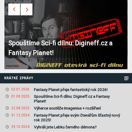
Spouštíme Sci-fi dílnu: Digineff.cz a
Fantasy Planet!
KRÁTKÉ ZPRÁVY
Fantasy Planet přeje fantastický rok 2026!
02.01.2026
Spouštíme Sci-fi dílnu: Digineff.cz a Fantasy
01.09.2025
Planet!
Výherce soutěže Imagenius + rozšíření
22.08.2025
Fantasy Planet přeje svým čtenářům šťastný nový
31.12.2024
rok 2025!
Vyhráli jste Lebku černého démona?
29.10.2024