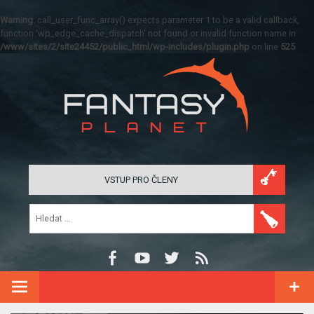
Warning
: call_user_func_array() expects parameter 1 to be a valid callback,
function 'wp_edge_cache_dispatch' not found or invalid function name in
/www/sites/2/site24452/public_html/wp-includes/plugin.php
on line
525
VSTUP PRO ČLENY