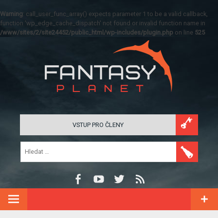
Warning
: call_user_func_array() expects parameter 1 to be a valid callback,
function 'wp_edge_cache_dispatch' not found or invalid function name in
/www/sites/2/site24452/public_html/wp-includes/plugin.php
on line
525
VSTUP PRO ČLENY