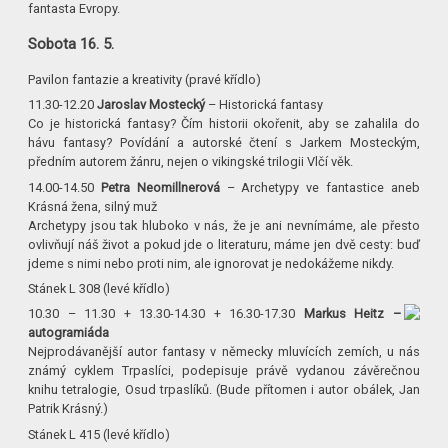
fantasta Evropy.
Sobota 16. 5.
Pavilon fantazie a kreativity (pravé křídlo)
11.30-12.20
Jaroslav Mostecký
– Historická fantasy
Co je historická fantasy? Čím historii okořenit, aby se zahalila do
hávu fantasy? Povídání a autorské čtení s Jarkem Mosteckým,
předním autorem žánru, nejen o vikingské trilogii Vlčí věk.
14.00-14.50
Petra Neomillnerová
– Archetypy ve fantastice aneb
Krásná žena, silný muž
Archetypy jsou tak hluboko v nás, že je ani nevnímáme, ale přesto
ovlivňují náš život a pokud jde o literaturu, máme jen dvě cesty: buď
jdeme s nimi nebo proti nim, ale ignorovat je nedokážeme nikdy.
Stánek L 308 (levé křídlo)
10.30 – 11.30 + 13.30-14.30 + 16.30-17.30
Markus Heitz –
autogramiáda
Nejprodávanější autor fantasy v německy mluvících zemích, u nás
známý cyklem Trpaslíci, podepisuje právě vydanou závěrečnou
knihu tetralogie, Osud trpaslíků. (Bude přítomen i autor obálek, Jan
Patrik Krásný.)
Stánek L 415 (levé křídlo)