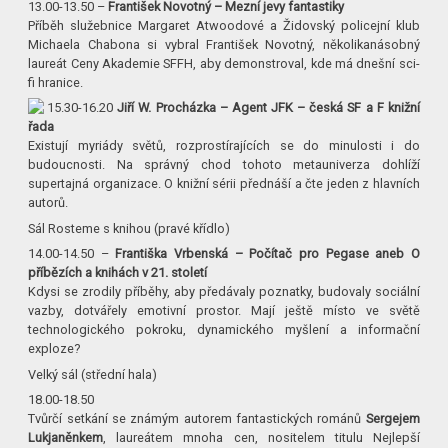
13.00-13.50 –
František Novotný – Mezní jevy fantastiky
Příběh služebnice Margaret Atwoodové a Židovský policejní klub
Michaela Chabona si vybral František Novotný, několikanásobný
laureát Ceny Akademie SFFH, aby demonstroval, kde má dnešní sci-
fi hranice.
15.30-16.20
Jiří W. Procházka – Agent JFK – česká SF a F knižní
řada
Existují myriády světů, rozprostírajících se do minulosti i do
budoucnosti. Na správný chod tohoto metauniverza dohlíží
supertajná organizace. O knižní sérii přednáší a čte jeden z hlavních
autorů.
Sál Rosteme s knihou (pravé křídlo)
14.00-14.50 –
Františka Vrbenská – Počítač pro Pegase aneb O
příbězích a knihách v 21. století
Kdysi se zrodily příběhy, aby předávaly poznatky, budovaly sociální
vazby, dotvářely emotivní prostor. Mají ještě místo ve světě
technologického pokroku, dynamického myšlení a informační
exploze?
Velký sál (střední hala)
18.00-18.50
Tvůrčí setkání se známým autorem fantastických románů
Sergejem
Lukjaněnkem
, laureátem mnoha cen, nositelem titulu Nejlepší