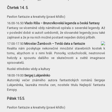
Čtvrtek 14. 5.
Pavilon fantazie a kreativity (pravé křídlo)
16.00-16.50
Vlado Ríša – Bruncvíkovská legenda a česká fantasy
Fantasy se víceméně vždy námětově opírala o severské legendy. Až
v poslední době si autoři uvědomili, že slovanské legendy jsou také
zajímavé a že je na nich možné postavit nejeden dobrý příběh.
17.00-17.50
Miroslav Žamboch – Tvrdá data a fantazie
Realita nám poskytuje nekonečné množství stavebních kostek k
tomu, abychom si s nimi hráli. Ponorky, vzducholodě, neutronové
hvězdy a spoustu dalšího ve skutečnosti a světě imaginace
spisovatelů.
Ruské středisko vědy a kultury
18.00-19.00
Sergej Lukjaněnko
Autorský večer známého autora fantastických románů Sergeje
Lukjaněnka, laureáta mnoha cen, nositele titulu Nejlepší fantasta
Evropy.
Pátek 15.5.
Pavilon fantazie a kreativity (pravé křídlo)