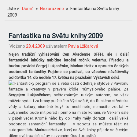
Jste v:
Domů
Nezařazeno
Fantastika na Světu knihy
2009
Fantastika na Světu knihy 2009
Vloženo
28.4.2009
uživatelem
Pavla Lžičařová
Nejen tradiční vyhlašování Cen Akademie SFFH, ale i další
fantastické lahůdky nabídne letošní ročník veletrhu. Přijedou a
budou povídat Sergej Lukjaněnko, Markus Heitz a spousta českých
osobností fantastiky. Pojďme se podívat, co všechno návštěvníky
od čtvrtka 14. do neděle 17. května na pražském Výstavišti čeká.
Fantastický program se z větší části odehraje stylově v Pavilonu
fantazie a kreativity v pravém křídle Průmyslového paláce. Za
Sergejem Lukjaněnkem
, světoznámým ruským autorem, se však
můžete vydat i za brány pražského Výstaviště, do Ruského střediska
vědy a kultury, nicméně když to nestihnete, nemusíte zoufat –
Lukjaněnko bude mít pořad i přímo na místě konání, ve Velkém sále
v pátek večer. Kromě něho by do Prahy měly dorazit i další velká
osobnost zahraniční fantastiky – v sobotu se můžete těšit na
autogramiádu
Markuse Heitze
, který na Svět knihy přijede se čtvrtým
dílem své trpasličí ságy, nazvaném Osud trpaslíků.