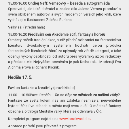
15.00-16.00
Ondřej Neff: Verneovky – beseda a autogramiáda
Spisovatel, ale také sběratel a znalec díla Julese Vernea promluví o
svém oblíbeném autorovi a svých moderních verzích jeho knih, které
vycházejí s ilustracemi Zdeňka Buriana.
Velký sál (střední hala)
15.00-16.20
Předávání cen Akademie scifi, fantasy a hororu
Čtrnáctý ročník tradiční akce, v níž přední odborníci na fantastickou
literaturu dvoukolovým systémem hodnotí celou produkci
fantastických literárních žánrů za uplynulý rok v řadě kategorií, a také
oceňují výkony osobností, od autorů přes výtvarníky až po redaktory
a překladatele. Nejvyšším oceněním je pak Kniha roku. Moderují Eva
Aichmajerová a Richard Klíčník.
Neděle 17. 5.
Pavilon fantazie a kreativity (pravé křídlo)
11.00 – 10.50Pavel Renčín –
Co se děje ve městech za našimi zády?
Fantazie ze světa kolem nás ani zdaleka nezmizela, neuvěřitelné
bytosti číhají ve stínech a města mají svou duši. O městské fantasy
obecně a o trilogii Městské války, která se odehrává v ČR.
Kompletní program najdete na
www.bookworld.cz
.
Anotace pořadů jsou převzaté z programu.