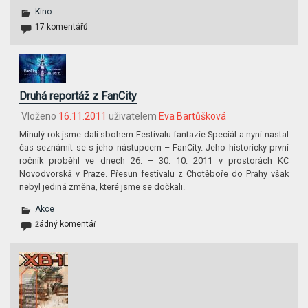
Kino
17 komentářů
Druhá reportáž z FanCity
Vloženo
16.11.2011
uživatelem
Eva Bartůšková
Minulý rok jsme dali sbohem Festivalu fantazie Speciál a nyní nastal
čas seznámit se s jeho nástupcem – FanCity. Jeho historicky první
ročník proběhl ve dnech 26. – 30. 10. 2011 v prostorách KC
Novodvorská v Praze. Přesun festivalu z Chotěboře do Prahy však
nebyl jediná změna, které jsme se dočkali.
Akce
žádný komentář