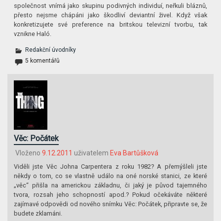
společnost vnímá jako skupinu podivných individuí, neřkuli bláznů,
přesto nejsme chápáni jako škodliví deviantní živel. Když však
konkretizujete své preference na britskou televizní tvorbu, tak
vznikne Haló.
Redakční úvodníky
5 komentářů
Věc: Počátek
Vloženo
9.12.2011
uživatelem
Eva Bartůšková
Viděli jste Věc Johna Carpentera z roku 1982? A přemýšleli jste
někdy o tom, co se vlastně událo na oné norské stanici, ze které
„věc“ přišla na americkou základnu, či jaký je původ tajemného
tvora, rozsah jeho schopností apod.? Pokud očekáváte některé
zajímavé odpovědi od nového snímku Věc: Počátek, připravte se, že
budete zklamáni.