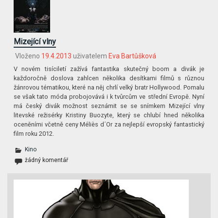
Mizející vlny
Vloženo
19.4.2013
uživatelem
Eva Bartůšková
V novém tisíciletí zažívá fantastika skutečný boom a divák je
každoročně doslova zahlcen několika desítkami filmů s různou
žánrovou tématikou, které na něj chrlí velký bratr Hollywood. Pomalu
se však tato móda probojovává i k tvůrcům ve střední Evropě. Nyní
má český divák možnost seznámit se se snímkem Mizející vlny
litevské režisérky Kristiny Buozyte, který se chlubí hned několika
oceněními včetně ceny Méliès d´Or za nejlepší evropský fantastický
film roku 2012.
Kino
žádný komentář