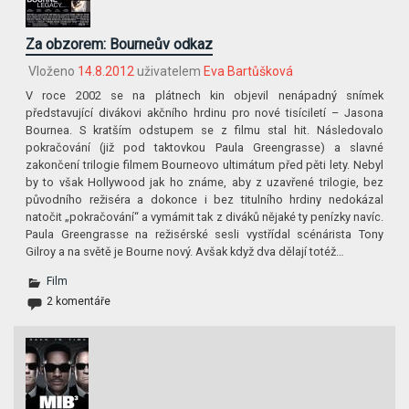
Za obzorem: Bourneův odkaz
Vloženo
14.8.2012
uživatelem
Eva Bartůšková
V roce 2002 se na plátnech kin objevil nenápadný snímek
představující divákovi akčního hrdinu pro nové tisíciletí – Jasona
Bournea. S kratším odstupem se z filmu stal hit. Následovalo
pokračování (již pod taktovkou Paula Greengrasse) a slavné
zakončení trilogie filmem Bourneovo ultimátum před pěti lety. Nebyl
by to však Hollywood jak ho známe, aby z uzavřené trilogie, bez
původního režiséra a dokonce i bez titulního hrdiny nedokázal
natočit „pokračování“ a vymámit tak z diváků nějaké ty penízky navíc.
Paula Greengrasse na režisérské sesli vystřídal scénárista Tony
Gilroy a na světě je Bourne nový. Avšak když dva dělají totéž…
Film
2 komentáře