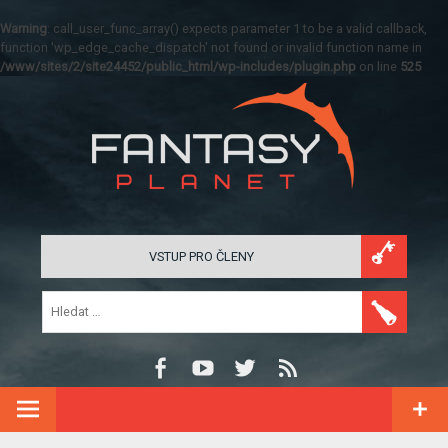
Warning
: call_user_func_array() expects parameter 1 to be a valid callback,
function 'wp_edge_cache_dispatch' not found or invalid function name in
/www/sites/2/site24452/public_html/wp-includes/plugin.php
on line
525
VSTUP PRO ČLENY