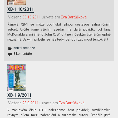
XB-1 10/2011
Vloženo
30.10.2011
uživatelem
Eva Bartůšková
Říjnová XB-1 se může pochlubit silnou sestavou zahraničních
autorů. Určitě jsme všichni zvědaví na další povídku od Iana
McDonalda a ani jméno John C. Wright není českým čtenářům úplně
neznámé. Jakými příběhy se nás tedy rozhodli zaujmout tentokrát?
Knižní recenze
3 komentáře
XB-1 9/2011
Vloženo
28.9.2011
uživatelem
Eva Bartůšková
V zářijovém čísle XB-1 nalezneme šest povídek, rozdělených
rovným dílem mezi zahraniční a tuzemské autory. Čtenáře jistě