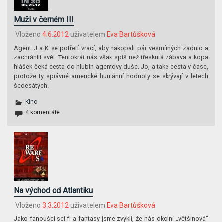
Muži v černém III
Vloženo
4.6.2012
uživatelem
Eva Bartůšková
Agent J a K se potřetí vrací, aby nakopali pár vesmírných zadnic a
zachránili svět. Tentokrát nás však spíš než třeskutá zábava a kopa
hlášek čeká cesta do hlubin agentovy duše. Jo, a také cesta v čase,
protože ty správné americké humánní hodnoty se skrývají v letech
šedesátých.
Kino
4 komentáře
Na východ od Atlantiku
Vloženo
3.3.2012
uživatelem
Eva Bartůšková
Jako fanoušci sci-fi a fantasy jsme zvyklí, že nás okolní „většinová“