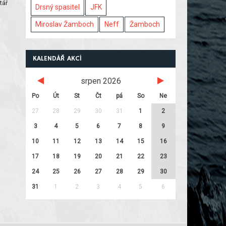
tář
Drsný spasitel
JFK
Miroslav Žamboch
Neff
Žamboch
KALENDÁŘ AKCÍ
srpen 2026
Po
Út
St
Čt
pá
So
Ne
27
28
29
30
31
1
2
3
4
5
6
7
8
9
10
11
12
13
14
15
16
17
18
19
20
21
22
23
24
25
26
27
28
29
30
31
1
2
3
4
5
6