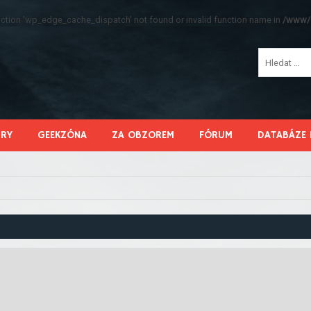
function 'wp_edge_cache_dispatch' not found or invalid function name in
/www/s
HRY
GEEKZÓNA
ZA OBZOREM
FÓRUM
DATABÁZE 