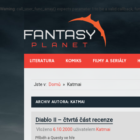
Warning
: call_user_func_array() expects parameter 1 to be a valid callback, 
LITERATURA
KOMIKS
FILMY A SERIÁLY
Jste v:
Domů
Katmai
ARCHIV AUTORA:
KATMAI
Diablo II – čtvrtá část recenze
Vloženo
6.10.2000
uživatelem
Katmai
Příběh a Questy ve hře