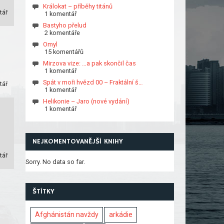
Králokat – příběhy titánů
tář
1 komentář
Bastyho přelud
2 komentáře
Omyl
15 komentářů
Mirzova vize: …a pak skončil čas
1 komentář
Spát v moři hvězd 00 – Fraktální š…
tář
1 komentář
Helikonie – Jaro (nové vydání)
1 komentář
NEJKOMENTOVANĚJŠÍ KNIHY
tář
Sorry. No data so far.
ŠTÍTKY
Afghánistán navždy
arkádie