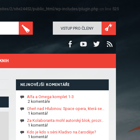
ites/2/site24452/public_html/wp-includes/plugin.php
on line
525
VSTUP PRO ČLENY
KNIH
NEJNOVĚJŠÍ KOMENTÁŘE
Alfa a Omega komplet 1-3
2 komentáře
Oheň nad Hlubinou: Space opera, která se…
1 komentář
Za Kolaboranta mohl autorský blok, prozr…
1 komentář
Kdo je kdo v sérii Kladivo na čaroděje?
1 komentář