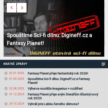
Spouštíme Sci-fi dílnu: Digineff.cz a
Fantasy Planet!
KRÁTKÉ ZPRÁVY
Fantasy Planet přeje fantastický rok 2026!
02.01.2026
Spouštíme Sci-fi dílnu: Digineff.cz a Fantasy
01.09.2025
Planet!
Výherce soutěže Imagenius + rozšíření
22.08.2025
Fantasy Planet přeje svým čtenářům šťastný nový
31.12.2024
rok 2025!
Vyhráli jste Lebku černého démona?
29.10.2024