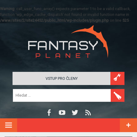
Warning
: call_user_func_array() expects parameter 1 to be a valid callback,
function 'wp_edge_cache_dispatch' not found or invalid function name in
/www/sites/2/site24452/public_html/wp-includes/plugin.php
on line
525
VSTUP PRO ČLENY