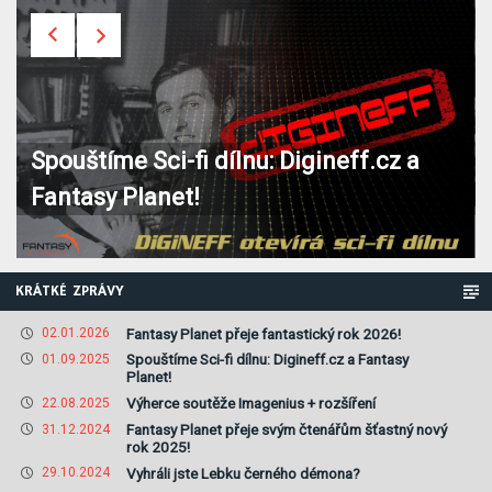
Spouštíme Sci-fi dílnu: Digineff.cz a
Fantasy Planet!
KRÁTKÉ ZPRÁVY
Fantasy Planet přeje fantastický rok 2026!
02.01.2026
Spouštíme Sci-fi dílnu: Digineff.cz a Fantasy
01.09.2025
Planet!
Výherce soutěže Imagenius + rozšíření
22.08.2025
Fantasy Planet přeje svým čtenářům šťastný nový
31.12.2024
rok 2025!
Vyhráli jste Lebku černého démona?
29.10.2024