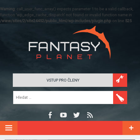
Warning
: call_user_func_array() expects parameter 1 to be a valid callback,
function 'wp_edge_cache_dispatch' not found or invalid function name in
/www/sites/2/site24452/public_html/wp-includes/plugin.php
on line
525
VSTUP PRO ČLENY