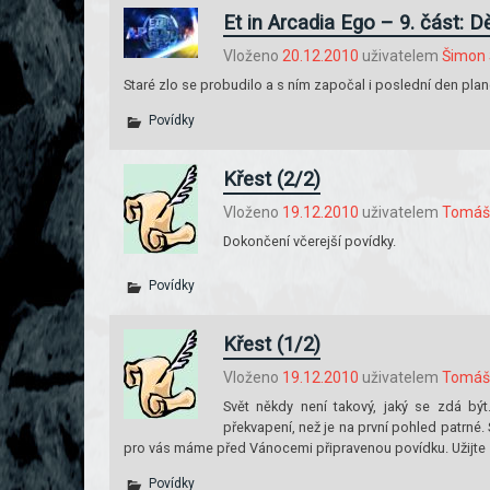
Et in Arcadia Ego – 9. část: D
Vloženo
20.12.2010
uživatelem
Šimon 
Staré zlo se probudilo a s ním započal i poslední den pla
Povídky
Křest (2/2)
Vloženo
19.12.2010
uživatelem
Tomáš 
Dokončení včerejší povídky.
Povídky
Křest (1/2)
Vloženo
19.12.2010
uživatelem
Tomáš 
Svět někdy není takový, jaký se zdá b
překvapení, než je na první pohled patrné
pro vás máme před Vánocemi připravenou povídku. Užijte si
Povídky