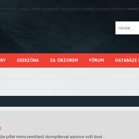
function 'wp_edge_cache_dispatch' not found or invalid function name in
/www/s
HRY
GEEKZÓNA
ZA OBZOREM
FÓRUM
DATABÁZE 
t
že přílet mimozemšťanů zkomplikovat autorovi scifi život…