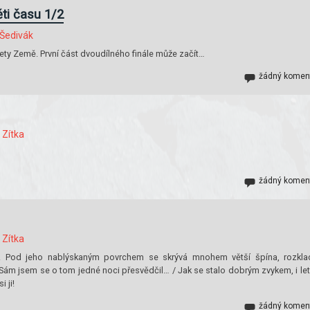
ěti času 1/2
Šedivák
nety Země. První část dvoudílného finále může začít…
žádný komen
Zítka
žádný komen
Zítka
ýt. Pod jeho nablýskaným povrchem se skrývá mnohem větší špína, rozkla
. Sám jsem se o tom jedné noci přesvědčil… / Jak se stalo dobrým zvykem, i le
 ji!
žádný komen