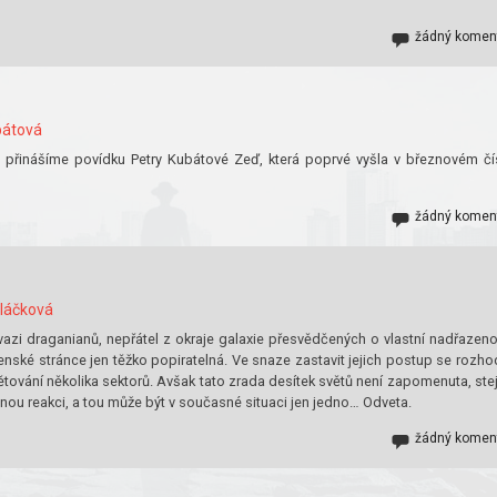
žádný komen
bátová
 přinášíme povídku Petry Kubátové Zeď, která poprvé vyšla v březnovém čí
žádný komen
láčková
nvazi draganianů, nepřátel z okraje galaxie přesvědčených o vlastní nadřazeno
enské stránce jen těžko popiratelná. Ve snaze zastavit jejich postup se rozho
ětování několika sektorů. Avšak tato zrada desítek světů není zapomenuta, ste
ičnou reakci, a tou může být v současné situaci jen jedno… Odveta.
žádný komen