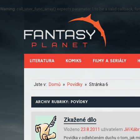
Warning
: call_user_func_array() expects parameter 1 to be a valid callback, 
LITERATURA
KOMIKS
FILMY A SERIÁLY
Jste v:
Domů
Povídky
Stránka 6
ARCHIV RUBRIKY: POVÍDKY
Zkažené dílo
Vloženo
23.8.2011
uživatelem
Jiří Kábr
Povídka v odlehčeném duchu o tom, jak mů