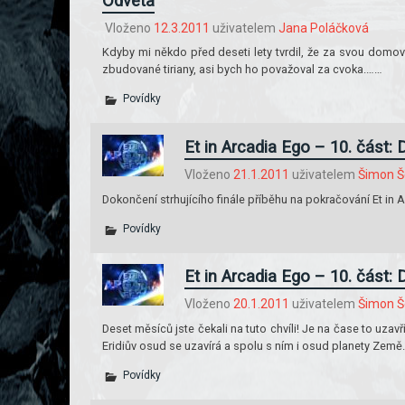
Odveta
Vloženo
12.3.2011
uživatelem
Jana Poláčková
Kdyby mi někdo před deseti lety tvrdil, že za svou domo
zbudované tiriany, asi bych ho považoval za cvoka.……
Povídky
Et in Arcadia Ego – 10. část: 
Vloženo
21.1.2011
uživatelem
Šimon Š
Dokončení strhujícího finále příběhu na pokračování Et in 
Povídky
Et in Arcadia Ego – 10. část: 
Vloženo
20.1.2011
uživatelem
Šimon Š
Deset měsíců jste čekali na tuto chvíli! Je na čase to uzavřít
Eridiův osud se uzavírá a spolu s ním i osud planety Země.
Povídky