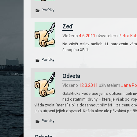
Povídky
Zeď
Vloženo
4.6.2011
uživatelem
Petra Ku
Na závěr oslav našich 11. narozenin vám
časopisu XB-1.
Povídky
Odveta
Vloženo
12.3.2011
uživatelem
Jana Po
Galaktická Federace jen s obtížemi čelí i
nad ostatními druhy – která je však po voj
vláda zvolit “menší zlo” a dosáhnout příměří – za cenu ob
jako utrpení jejich obyvatel. Každá akce ale přivolává patř
Povídky