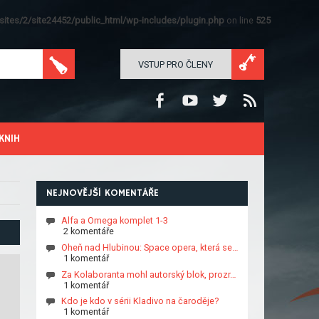
ites/2/site24452/public_html/wp-includes/plugin.php
on line
525
VSTUP PRO ČLENY
KNIH
NEJNOVĚJŠÍ KOMENTÁŘE
Alfa a Omega komplet 1-3
2 komentáře
Oheň nad Hlubinou: Space opera, která se…
1 komentář
Za Kolaboranta mohl autorský blok, prozr…
1 komentář
Kdo je kdo v sérii Kladivo na čaroděje?
1 komentář