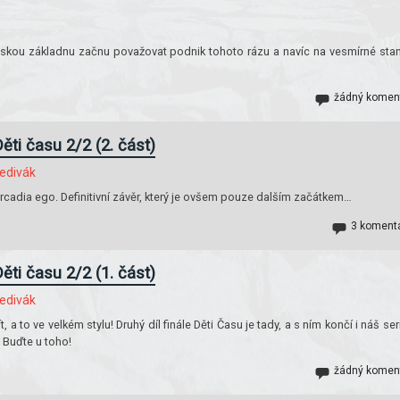
vskou základnu začnu považovat podnik tohoto rázu a navíc na vesmírné stan
žádný komen
Děti času 2/2 (2. část)
edivák
Arcadia ego. Definitivní závěr, který je ovšem pouze dalším začátkem…
3 koment
Děti času 2/2 (1. část)
edivák
, a to ve velkém stylu! Druhý díl finále Děti Času je tady, a s ním končí i náš seri
 Buďte u toho!
žádný komen