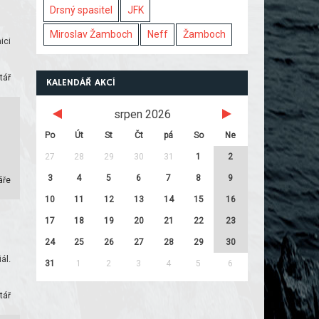
Drsný spasitel
JFK
Miroslav Žamboch
Neff
Žamboch
ici
tář
KALENDÁŘ AKCÍ
srpen 2026
Po
Út
St
Čt
pá
So
Ne
27
28
29
30
31
1
2
3
4
5
6
7
8
9
áře
10
11
12
13
14
15
16
17
18
19
20
21
22
23
24
25
26
27
28
29
30
ál.
31
1
2
3
4
5
6
tář