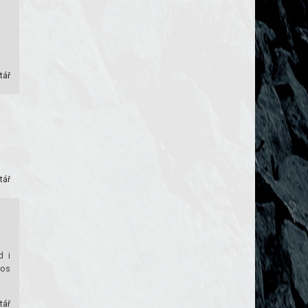
tář
tář
d i
tos
tář