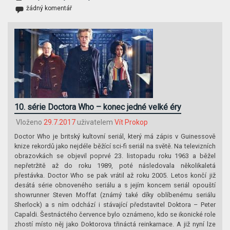
žádný komentář
10. série Doctora Who – konec jedné velké éry
Vloženo
29.7.2017
uživatelem
Vít Prokop
Doctor Who je britský kultovní seriál, který má zápis v Guinessově
knize rekordů jako nejdéle běžící sci-fi seriál na světě. Na televizních
obrazovkách se objevil poprvé 23. listopadu roku 1963 a běžel
nepřetržitě až do roku 1989, poté následovala několikaletá
přestávka. Doctor Who se pak vrátil až roku 2005. Letos končí již
desátá série obnoveného seriálu a s jejím koncem seriál opouští
showrunner Steven Moffat (známý také díky oblíbenému seriálu
Sherlock) a s ním odchází i stávající představitel Doktora – Peter
Capaldi. Šestnáctého července bylo oznámeno, kdo se ikonické role
zhostí místo něj jako Doktorova třináctá reinkarnace. A již nyní lze