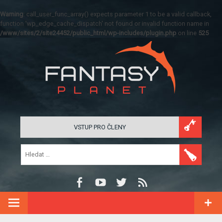
Warning
: call_user_func_array() expects parameter 1 to be a valid callback,
function 'wp_edge_cache_dispatch' not found or invalid function name in
/www/sites/2/site24452/public_html/wp-includes/plugin.php
on line
525
VSTUP PRO ČLENY