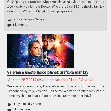
říci že jedna éra Doctora Who skončila. Jaká byla desátá série co se
týče kvality, kdo je nový Doctor Who a proč se BBC rozhodla tak, jak
se rozhodla? Pozor! Článek obsahuje spoilery!
Filmy a seriály
/
Seriály
1 komentář
Valerian a město tisíce planet: Grafické mimikry
Vloženo
28.7.2017
uživatelem
Kateřina "Iliene" Vávrová
Omlazená space-opera, která kdysi inspirovala dokonce samotné
Hvězdné války, to je Valerian. Jak se mu ale vede na plátnech? Vedle
komixových blockbusterů od Marvelu a DC mírně pokulhává.
Filmy a seriály
/
Kino
4 komentáře