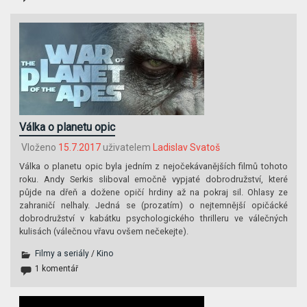
Válka o planetu opic
Vloženo
15.7.2017
uživatelem
Ladislav Svatoš
Válka o planetu opic byla jedním z nejočekávanějších filmů tohoto
roku. Andy Serkis sliboval emočně vypjaté dobrodružství, které
půjde na dřeň a dožene opičí hrdiny až na pokraj sil. Ohlasy ze
zahraničí nelhaly. Jedná se (prozatím) o nejtemnější opičácké
dobrodružství v kabátku psychologického thrilleru ve válečných
kulisách (válečnou vřavu ovšem nečekejte).
Filmy a seriály
/
Kino
1 komentář