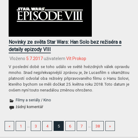
Novinky ze světa Star Wars: Han Solo bez režiséra a
detaily epizody VIII
Vloženo
5.7.2017
uživatelem
Vít Prokop
V poslední době se toho událo ve světě hvězdných válek opravdu
mnoho. Snad nejpřekvapivější zprávou je, že Lucasfilm s okamžitou
platností odvolal oba režiséry připravovaného filmu o Hanu Solovi,
kterého bychom se měli dočkat 25. května roku 2018. Toto datum je
ovšem nyní touto nenadálou změnou ohroženo.
Filmy a seriály
/
Kino
žádný komentář
«
1
…
3
4
5
6
7
…
38
»