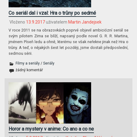
Co seriál dal i vzal: Hra o trůny po sedmé
Vloženo
13.9.2017
uživatelem
Martin Jandejsek
V roce 2011 se na obrazovkách poprvé objevil ambiciózní seriál se
svým pilotem Zima se blíží, napsaný podle novel G. R. R. Martina,
jménem Píseň ledu a ohně, kterému se však neřekne jinak než Hra o
trůny. A teď, o nějakých šest let později, jsme dostali předposlední,
sedmou sérii.
Filmy a seriály
/
Seriály
žádný komentář
Horor a mystery v anime: Co ano a co ne