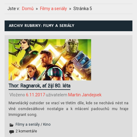
Jste v:
Domů
Filmy a seriály
Stránka 5
ARCHIV RUBRIKY: FILMY A SERIÁLY
Thor: Ragnarok, ať žijí 80. léta
Vloženo
6.11.2017
uživatelem
Martin Jandejsek
Marvelácký outsider se vrací ve třetím díle, kde se nechává nést na
vlně osmdesátkové nostalgie a k mlácení padouchů mu hraje
Immigrant song.
Filmy a seriály
/
Kino
2 komentáře