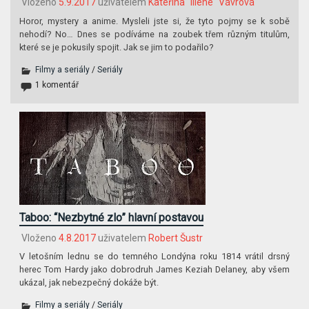
Vloženo
5.9.2017
uživatelem
Kateřina "Iliene" Vávrová
Horor, mystery a anime. Mysleli jste si, že tyto pojmy se k sobě
nehodí? No… Dnes se podíváme na zoubek třem různým titulům,
které se je pokusily spojit. Jak se jim to podařilo?
Filmy a seriály
/
Seriály
1 komentář
Taboo: “Nezbytné zlo” hlavní postavou
Vloženo
4.8.2017
uživatelem
Robert Šustr
V letošním lednu se do temného Londýna roku 1814 vrátil drsný
herec Tom Hardy jako dobrodruh James Keziah Delaney, aby všem
ukázal, jak nebezpečný dokáže být.
Filmy a seriály
/
Seriály