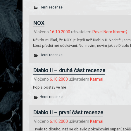
Herní recenze
NOX
Vloženo
16.10.2000
uživatelem
Pavel Nero Kramný
Někdo mi říkal, že NOX je lepší než Diablo II. Nechtěl jse
která předčí mé očekávání. No, nevím, nevím jak se Diablo I
Herní recenze
Diablo II – druhá část recenze
Vloženo
6.10.2000
uživatelem
Katmai
Popis postav ve hře
Herní recenze
Diablo II – první část recenze
Vloženo
6.10.2000
uživatelem
Katmai
Trvalo to dlouho, než se objevilo pokračování super úspěšn