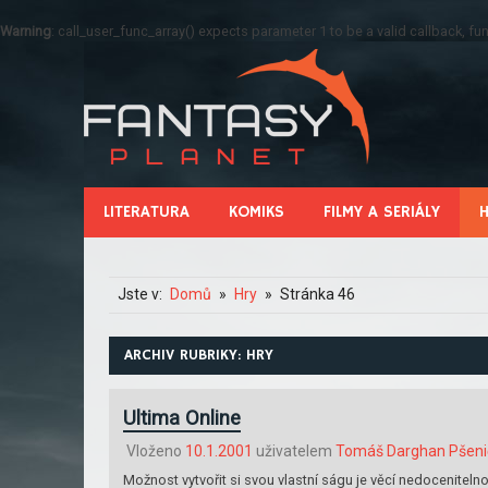
Warning
: call_user_func_array() expects parameter 1 to be a valid callback, 
LITERATURA
KOMIKS
FILMY A SERIÁLY
Jste v:
Domů
Hry
Stránka 46
ARCHIV RUBRIKY: HRY
Ultima Online
Vloženo
10.1.2001
uživatelem
Tomáš Darghan Pšeni
Možnost vytvořit si svou vlastní ságu je věcí nedocenitelno