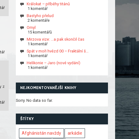
Králokat – příběhy titánů
tář
1 komentář
Bastyho přelud
2 komentáře
Omyl
15 komentářů
Mirzova vize: …a pak skončil čas
1 komentář
Spát v moři hvězd 00 – Fraktální š…
tář
1 komentář
Helikonie – Jaro (nové vydání)
1 komentář
y z
NEJKOMENTOVANĚJŠÍ KNIHY
Sorry. No data so far.
tář
ŠTÍTKY
Afghánistán navždy
arkádie