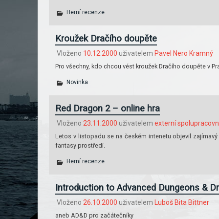
Herní recenze
Kroužek Dračího doupěte
Vloženo
10.12.2000
uživatelem
Pavel Nero Kramný
Pro všechny, kdo chcou vést kroužek Dračího doupěte v Pr
Novinka
Red Dragon 2 – online hra
Vloženo
23.11.2000
uživatelem
externí spolupracovn
Letos v listopadu se na českém intenetu objevil zajímavý 
fantasy prostředí.
Herní recenze
Introduction to Advanced Dungeons & D
Vloženo
26.10.2000
uživatelem
Luboš Bita Bittner
aneb AD&D pro začátečníky