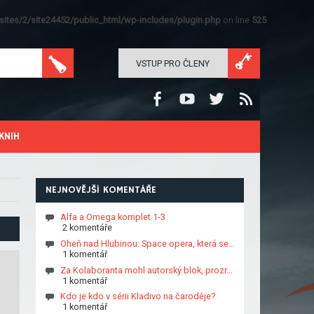
ites/2/site24452/public_html/wp-includes/plugin.php
on line
525
VSTUP PRO ČLENY
KNIH
NEJNOVĚJŠÍ KOMENTÁŘE
Alfa a Omega komplet 1-3
2 komentáře
Oheň nad Hlubinou: Space opera, která se…
1 komentář
Za Kolaboranta mohl autorský blok, prozr…
1 komentář
Kdo je kdo v sérii Kladivo na čaroděje?
1 komentář