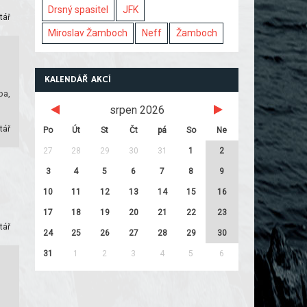
Drsný spasitel
JFK
tář
Miroslav Žamboch
Neff
Žamboch
KALENDÁŘ AKCÍ
ba,
srpen 2026
tář
Po
Út
St
Čt
pá
So
Ne
27
28
29
30
31
1
2
3
4
5
6
7
8
9
10
11
12
13
14
15
16
17
18
19
20
21
22
23
tář
24
25
26
27
28
29
30
31
1
2
3
4
5
6