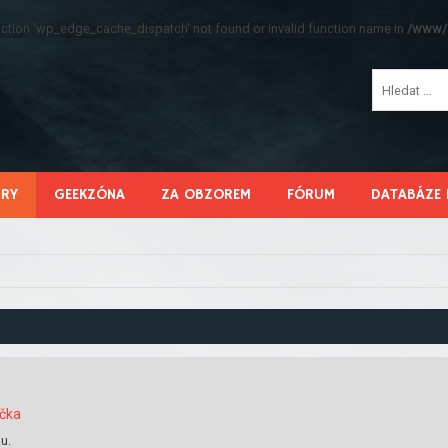
function 'wp_edge_cache_dispatch' not found or invalid function name in
/www/s
HRY
GEEKZÓNA
ZA OBZOREM
FÓRUM
DATABÁZE 
čka
u.