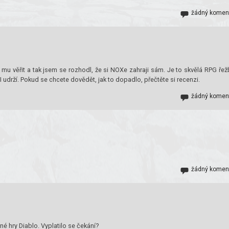
žádný komen
m mu věřit a tak jsem se rozhodl, že si NOXe zahraji sám. Je to skvělá RPG řež
I udrží. Pokud se chcete dovědět, jak to dopadlo, přečtěte si recenzi.
žádný komen
žádný komen
é hry Diablo. Vyplatilo se čekání?