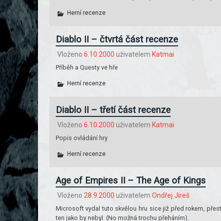
Herní recenze
Diablo II – čtvrtá část recenze
Vloženo
6.10.2000
uživatelem
Katmai
Příběh a Questy ve hře
Herní recenze
Diablo II – třetí část recenze
Vloženo
6.10.2000
uživatelem
Katmai
Popis ovládání hry
Herní recenze
Age of Empires II – The Age of Kings
Vloženo
28.9.2000
uživatelem
Ondřej Jireš
Microsoft vydal tuto skvělou hru sice již před rokem, pře
ten jako by nebyl. (No možná trochu přeháním).