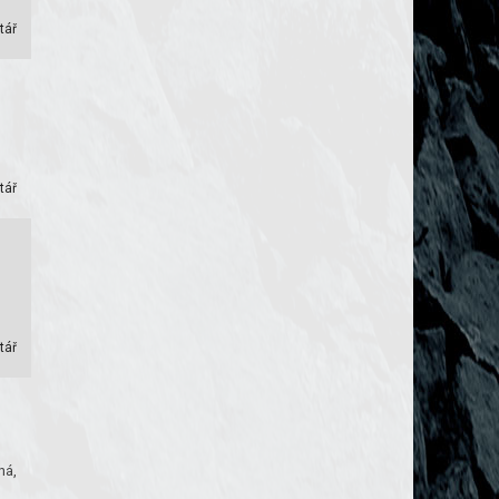
tář
tář
tář
ná,